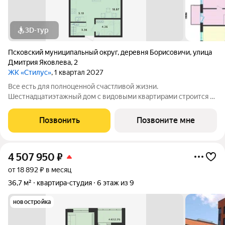
3D-тур
Псковский муниципальный округ
,
деревня Борисовичи
,
улица
Дмитрия Яковлева
,
2
ЖК «Стилус»
, 1 квартал 2027
Все есть для полноценной счастливой жизни.
Шестнадцатиэтажный дом с видовыми квартирами строится в
перспективном районе Завеличье, в самом сердце развитой
инфраструктуры микрорайона «Борисовичи». Здесь комфорт
Позвонить
Позвоните мне
сочетается с удобством: развитая
4 507 950
₽
от 18 892 ₽ в месяц
36,7 м²
квартира-студия
6 этаж из 9
новостройка