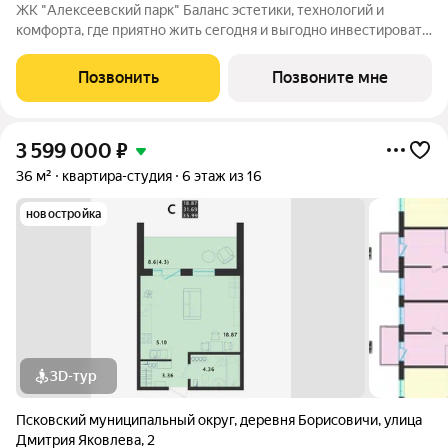
ЖК "Алексеевский парк" Баланс эстетики, технологий и
комфорта, где приятно жить сегодня и выгодно инвестировать
в будущее Жилой комплекс «Алексеевский парк»
современный проект комфорт класса в развивающемся
Позвонить
Позвоните мне
районе дальнего Завеличья. Дом выполнен в
3 599 000
₽
36 м²
квартира-студия
6 этаж из 16
новостройка
3D-тур
Псковский муниципальный округ
,
деревня Борисовичи
,
улица
Дмитрия Яковлева
,
2