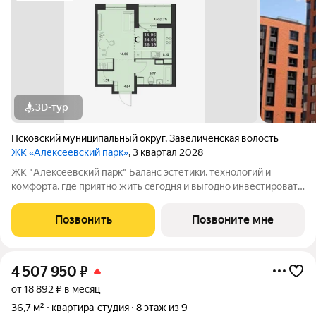
3D-тур
Псковский муниципальный округ
,
Завеличенская волость
ЖК «Алексеевский парк»
, 3 квартал 2028
ЖК "Алексеевский парк" Баланс эстетики, технологий и
комфорта, где приятно жить сегодня и выгодно инвестировать
в будущее Жилой комплекс «Алексеевский парк»
современный проект комфорт класса в развивающемся
Позвонить
Позвоните мне
районе дальнего Завеличья. Дом выполнен в
4 507 950
₽
от 18 892 ₽ в месяц
36,7 м²
квартира-студия
8 этаж из 9