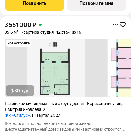
современный проект комфорт класса в развивающемся
Позвонить
Позвоните мне
районе дальнего Завеличья. Дом выполнен в
3 561 000
₽
35,6 м²
квартира-студия
12 этаж из 16
новостройка
3D-тур
Псковский муниципальный округ
,
деревня Борисовичи
,
улица
Дмитрия Яковлева
,
2
ЖК «Стилус»
, 1 квартал 2027
Все есть для полноценной счастливой жизни.
Шестнадцатиэтажный дом с видовыми квартирами строится в