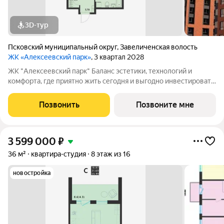
3D-тур
Псковский муниципальный округ
,
Завеличенская волость
ЖК «Алексеевский парк»
, 3 квартал 2028
ЖК "Алексеевский парк" Баланс эстетики, технологий и
комфорта, где приятно жить сегодня и выгодно инвестировать
в будущее Жилой комплекс «Алексеевский парк»
современный проект комфорт класса в развивающемся
Позвонить
Позвоните мне
районе дальнего Завеличья. Дом выполнен в
3 599 000
₽
36 м²
квартира-студия
8 этаж из 16
новостройка