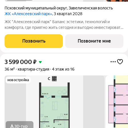
Псковский муниципальный округ
,
Завеличенская волость
ЖК «Алексеевский парк»
, 3 квартал 2028
ЖК "Алексеевский парк" Баланс эстетики, технологий и
комфорта, где приятно жить сегодня и выгодно инвестировать
в будущее Жилой комплекс «Алексеевский парк»
современный проект комфорт класса в развивающемся
Позвонить
Позвоните мне
районе дальнего Завеличья. Дом выполнен в
3 599 000
₽
36 м²
квартира-студия
4 этаж из 16
новостройка
3D-тур