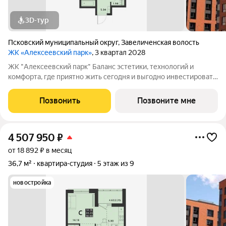
3D-тур
Псковский муниципальный округ
,
Завеличенская волость
ЖК «Алексеевский парк»
, 3 квартал 2028
ЖК "Алексеевский парк" Баланс эстетики, технологий и
комфорта, где приятно жить сегодня и выгодно инвестировать
в будущее Жилой комплекс «Алексеевский парк»
современный проект комфорт класса в развивающемся
Позвонить
Позвоните мне
районе дальнего Завеличья. Дом выполнен в
4 507 950
₽
от 18 892 ₽ в месяц
36,7 м²
квартира-студия
5 этаж из 9
новостройка