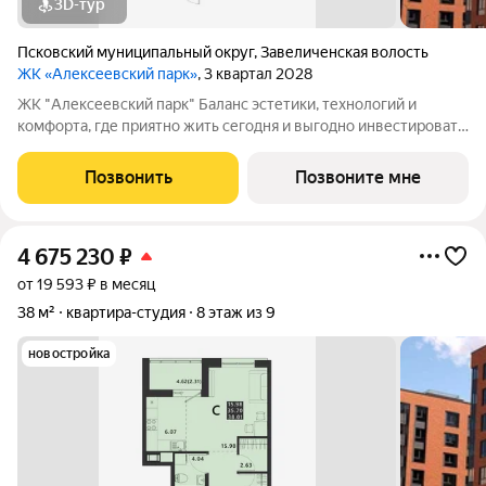
3D-тур
Псковский муниципальный округ
,
Завеличенская волость
ЖК «Алексеевский парк»
, 3 квартал 2028
ЖК "Алексеевский парк" Баланс эстетики, технологий и
комфорта, где приятно жить сегодня и выгодно инвестировать
в будущее Жилой комплекс «Алексеевский парк»
современный проект комфорт класса в развивающемся
Позвонить
Позвоните мне
районе дальнего Завеличья. Дом выполнен в
4 675 230
₽
от 19 593 ₽ в месяц
38 м²
квартира-студия
8 этаж из 9
новостройка