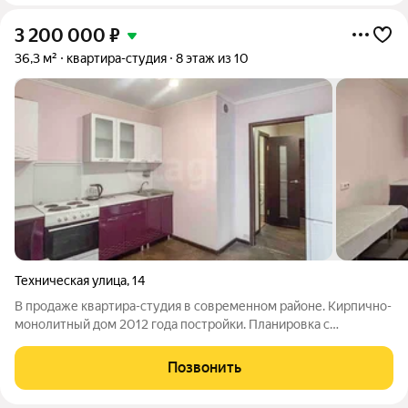
3 200 000
₽
36,3 м²
квартира-студия
8 этаж из 10
Техническая улица
,
14
В продаже квартира-студия в современном районе. Кирпично-
монолитный дом 2012 года постройки. Планировка с
отдельной кухней редкость для студий. Отличный вариант как
для проживания, так и в качестве инвестиции для сдачи в
Позвонить
аренду. Район динамично