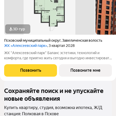
3D-тур
Псковский муниципальный округ
,
Завеличенская волость
ЖК «Алексеевский парк»
, 3 квартал 2028
ЖК "Алексеевский парк" Баланс эстетики, технологий и
комфорта, где приятно жить сегодня и выгодно инвестировать
в будущее Жилой комплекс «Алексеевский парк»
современный проект комфорт класса в развивающемся
Позвонить
Позвоните мне
районе дальнего Завеличья. Дом выполнен в
Сохраняйте поиск и не упускайте
новые объявления
Купить квартиру, студия, возможна ипотека, Ж/Д
станция: Полковая в Пскове