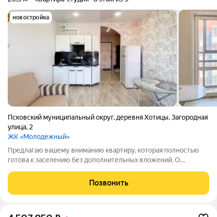
новостройка
Псковский муниципальный округ
,
деревня Хотицы
,
Загородная
улица
,
2
ЖК «Молодежный»
Предлагаю вашему вниманию квартиру, которая полностью
готова к заселению без дополнительных вложений. О
квартире: Ремонт делался не «на продажу», а для комфортной
жизни. С момента ремонта состояние не изменилось: чисто,
Позвонить
уютно, всё работает. Кухня