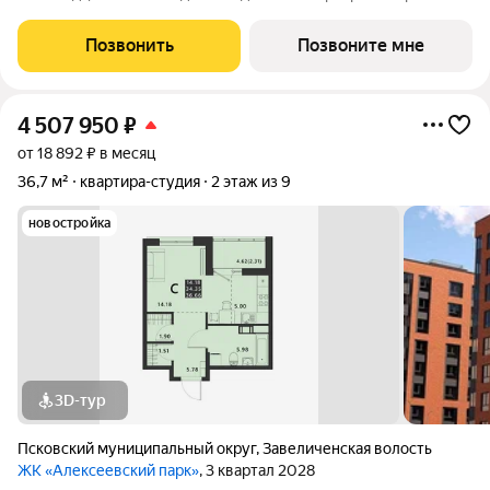
перспективном районе Завеличье, в самом сердце развитой
инфраструктуры микрорайона «Борисовичи». Здесь комфорт
Позвонить
Позвоните мне
сочетается с удобством: развитая
4 507 950
₽
от 18 892 ₽ в месяц
36,7 м²
квартира-студия
2 этаж из 9
новостройка
3D-тур
Псковский муниципальный округ
,
Завеличенская волость
ЖК «Алексеевский парк»
, 3 квартал 2028