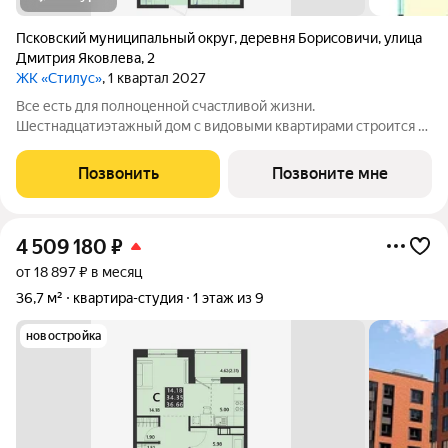
Псковский муниципальный округ
,
деревня Борисовичи
,
улица
Дмитрия Яковлева
,
2
ЖК «Стилус»
, 1 квартал 2027
Все есть для полноценной счастливой жизни.
Шестнадцатиэтажный дом с видовыми квартирами строится в
перспективном районе Завеличье, в самом сердце развитой
инфраструктуры микрорайона «Борисовичи». Здесь комфорт
Позвонить
Позвоните мне
сочетается с удобством: развитая
4 509 180
₽
от 18 897 ₽ в месяц
36,7 м²
квартира-студия
1 этаж из 9
новостройка