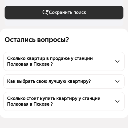
Сохранить поиск
Остались вопросы?
Сколько квартир в продаже у станции
Полковая в Пскове ?
На Яндекс Недвижимости в продаже у станции 
Полковая в Пскове 27 квартир, из них 3 объявления 
Как выбрать свою лучшую квартиру?
от агентств, 24 объявления от застройщиков
Чтобы купить квартиру - студию в ипотеку у 
станции Полковая, воспользуйтесь тепловой 
Сколько стоит купить квартиру у станции
Полковая в Пскове ?
картой для оценки инфраструктуры и 
транспортной доступности в выбранном районе у 
Цена за квадратный метр
88 154 — 125 475 ₽
станции Полковая в Пскове
Площадь
26 — 38 м²