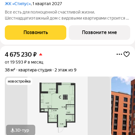
ЖК «Стилус»
, 1 квартал 2027
Все есть для полноценной счастливой жизни.
Шестнадцатиэтажный дом с видовыми квартирами строится в
перспективном районе Завеличье, в самом сердце развитой
инфраструктуры микрорайона «Борисовичи». Здесь комфорт
Позвонить
Позвоните мне
сочетается с удобством: развитая
4 675 230
₽
от 19 593 ₽ в месяц
38 м²
квартира-студия
2 этаж из 9
новостройка
3D-тур