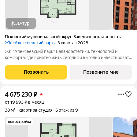
3D-тур
Псковский муниципальный округ
,
Завеличенская волость
ЖК «Алексеевский парк»
, 3 квартал 2028
ЖК "Алексеевский парк" Баланс эстетики, технологий и
комфорта, где приятно жить сегодня и выгодно инвестировать
в будущее Жилой комплекс «Алексеевский парк»
современный проект комфорт класса в развивающемся
Позвонить
Позвоните мне
районе дальнего Завеличья. Дом выполнен в
4 675 230
₽
от 19 593 ₽ в месяц
38 м²
квартира-студия
6 этаж из 9
новостройка