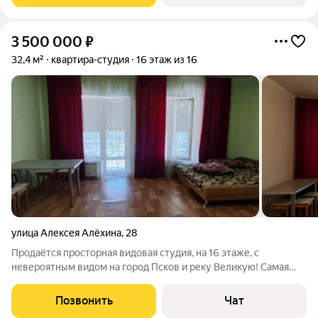
3 500 000
₽
32,4 м²
квартира-студия
16 этаж из 16
улица Алексея Алёхина
,
28
Продаётся просторная видовая студия, на 16 этаже, с
невероятным видом на город Псков и реку Великую! Самая
удачная планировка для студии! Общая площадь 32,4 м2,
ровная, квадратная форма, два окна, место позволяет отделить
Позвонить
Чат
кухонную зону от комнаты и