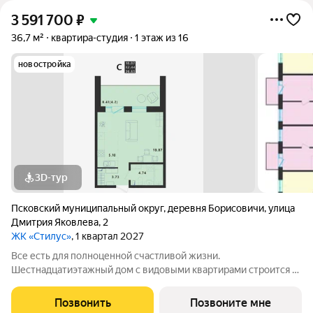
3 591 700
₽
36,7 м²
квартира-студия
1 этаж из 16
новостройка
3D-тур
Псковский муниципальный округ
,
деревня Борисовичи
,
улица
Дмитрия Яковлева
,
2
ЖК «Стилус»
, 1 квартал 2027
Все есть для полноценной счастливой жизни.
Шестнадцатиэтажный дом с видовыми квартирами строится в
перспективном районе Завеличье, в самом сердце развитой
инфраструктуры микрорайона «Борисовичи». Здесь комфорт
Позвонить
Позвоните мне
сочетается с удобством: развитая