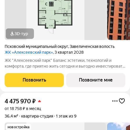
3D-тур
Псковский муниципальный округ
,
Завеличенская волость
ЖК «Алексеевский парк»
, 3 квартал 2028
ЖК "Алексеевский парк" Баланс эстетики, технологий и
комфорта, где приятно жить сегодня и выгодно инвестировать
в будущее Жилой комплекс «Алексеевский парк»
современный проект комфорт класса в развивающемся
Позвонить
Позвоните мне
районе дальнего Завеличья. Дом выполнен в
4 475 970
₽
от 18 758 ₽ в месяц
36,4 м²
квартира-студия
1 этаж из 9
новостройка