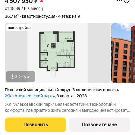
4 507 950
₽
от 18 892 ₽ в месяц
36,7 м²
квартира-студия
4 этаж из 9
новостройка
3D-тур
Псковский муниципальный округ
,
Завеличенская волость
ЖК «Алексеевский парк»
, 3 квартал 2028
ЖК "Алексеевский парк" Баланс эстетики, технологий и
комфорта, где приятно жить сегодня и выгодно инвестировать
в будущее Жилой комплекс «Алексеевский парк»
современный проект комфорт класса в развивающемся
Позвонить
Позвоните мне
районе дальнего Завеличья. Дом выполнен в