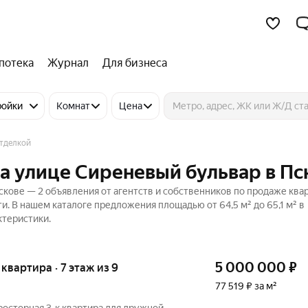
потека
Журнал
Для бизнеса
ройки
Комнат
Цена
отделкой
на улице Сиреневый бульвар в Пс
скове — 2 объявления от агентств и собственников по продаже ква
. В нашем каталоге предложения площадью от 64,5 м² до 65,1 м² в
ктеристики.
5 000 000
₽
я квартира · 7 этаж из 9
77 519 ₽ за м²