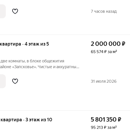
 в этом году! Этот дом часть ЖК
добно жить всей семьёй А для семьи мы
7 часов назад
2 000 000
₽
 квартира · 4 этаж из 5
65 574 ₽ за м²
 две комнаты, в блоке общежития
айоне «Запсковье». Чистые и аккуратные
т, практически вся мебель остается,
оседи пенсионеры на секции, которых
31 июля 2026
5 801 350
₽
я квартира · 3 этаж из 10
95 213 ₽ за м²