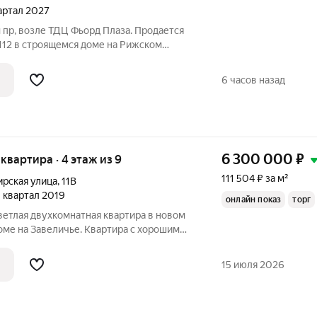
вартал 2027
 пр, возле ТДЦ Фьорд Плаза. Продается
112 в строящемся доме на Рижском
«7 сезонов» это семь домов,
жилой квартал со своими парками,
6 часов назад
6 300 000
₽
я квартира · 4 этаж из 9
111 504 ₽ за м²
рская улица
,
11В
 1 квартал 2019
онлайн показ
торг
ветлая двухкомнатная квартира в новом
ме на Завеличье. Квартира с хорошим
том, окна стеклопакеты, встроенная
й, две просторные комнаты, раздельный
15 июля 2026