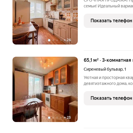
СРОЧНАЯ ПРОДАЖА! Прос
семьи! Идеальный вариан
изолированная комната!
благоустроенном районе
Показать телефон
+
26
65,1 м² · 3-комнатная
Сиреневый бульвар
,
1
Уютная и просторная ква
девятиэтажного дома, к
планировкой. Просторна
вместительные системы хранения. 
Показать телефон
легко установить и
+
25