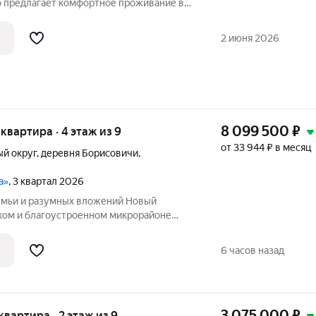
 предлагает комфортное проживание в
витой инфраструктурой. В пешей
становки общественного транспорта,
2 июня 2026
8 099 500
₽
я квартира · 4 этаж из 9
от 33 944 ₽ в месяц
й округ
,
деревня Борисовичи
,
а»
, 3 квартал 2026
емьи и разумных вложений Новый
хом и благоустроенном микрорайоне
временные технологии строительства,
сё необходимое для семейной жизни.
6 часов назад
3 075 000
₽
 квартира · 2 этаж из 9