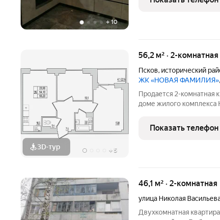
раздельный,
+
10
56,2 м² · 2-комнатная
Псков
,
исторический рай
ЖК «НОВАЯ ФАМИЛИЯ»
Продается 2-комнатная кварт
доме жилого комплекса 
Квартира на старте прод
выгодны. Это хороший м
Показать телефон
доме по наиболее
3D-тур
+
5
46,1 м² · 2-комнатная
улица Николая Васильев
Двухкомнатная квартира