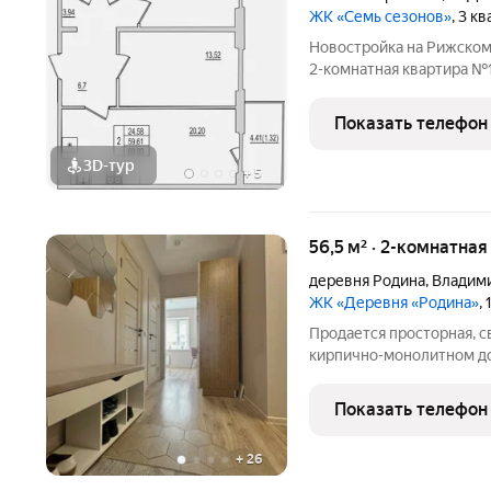
ЖК «Семь сезонов»
, 3 к
Новостройка на Рижском
2-комнатная квартира №
проспекте. Почему «7 сезонов»? 
объединённых в единый 
Показать телефон
дорожками, парковкой
3D-тур
+
5
56,5 м² · 2-комнатна
деревня Родина
,
Владими
ЖК «Деревня «Родина»
,
Продается просторная, с
кирпично-монолитном до
качественным евроремон
кухня с бытовой технико
Показать телефон
санузел. В
+
26