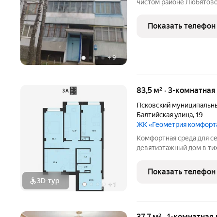
чистом районе Любятово
спокойной локации с раз
доступности находятся о
Показать телефон
супермаркеты, аптеки и
+
9
83,5 м² · 3-комнатна
Псковский муниципальны
Балтийская улица
,
19
ЖК «Геометрия комфорт
Комфортная среда для с
девятиэтажный дом в ти
Борисовичи сочетает со
уютную архитектуру и в
Показать телефон
Каркасно-монолитная
3D-тур
+
1
37,7 м² · 1-комнатная