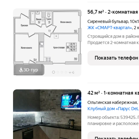
56,7 м² · 2-комнатная
Сиреневый бульвар
,
10к1
ЖК «СМАРТ-квартал»
, 2
Строящийся дом в районе
Продается 2-комнатная 
адресу Юности, 10. Квар
Юности, 10 - это функци
Показать телефон
работает на
3D-тур
+
4
42 м² · 1-комнатная к
Ольгинская набережная
,
Клубный дом «Парус De
Номер объекта: 539425. 
планировке и расположен
имеющем аналогов жилом
5а. Общая пл. 42 кв.м., кух
Показать телефон