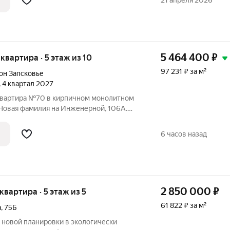
21 апреля 2026
5 464 400
₽
 квартира · 5 этаж из 10
97 231 ₽ за м²
он Запсковье
, 4 квартал 2027
ира №70 в кирпичном монолитном
Новая фамилия на Инженерной, 106А.
аж, когда условия покупки особенно
омент, чтобы выбрать квартиру в новом
6 часов назад
2 850 000
₽
 квартира · 5 этаж из 5
61 822 ₽ за м²
а
,
75Б
 новой планировки в экологически