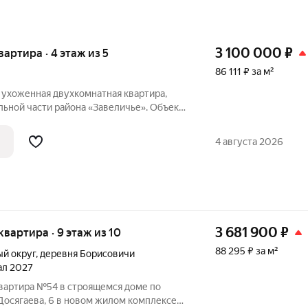
3 100 000
₽
квартира · 4 этаж из 5
86 111 ₽ за м²
 ухоженная двухкомнатная квартира,
ьной части района «Завеличье». Объект
 этаже пятиэтажного жилого дома. Жильё
косметический
4 августа 2026
3 681 900
₽
 квартира · 9 этаж из 10
88 295 ₽ за м²
й округ
,
деревня Борисовичи
тал 2027
квартира №54 в строящемся доме по
 Досягаева, 6 в новом жилом комплексе