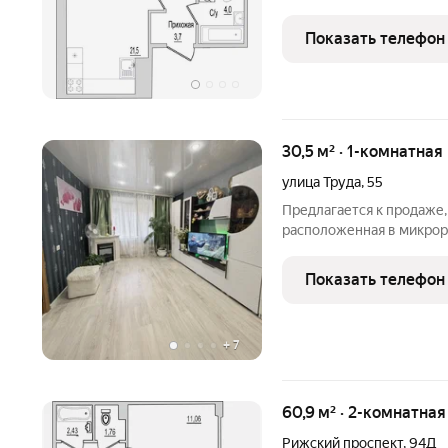
«Семейный». Дом сдается уже
«Семейный» - там, где у
Показать телефон
всегда
30,5 м² · 1-комнатная
улица Труда
,
55
Предлагается к продаже,
расположенная в микрор
помещения, сделан ремон
вода подведена, тихие с
Показать телефон
практически не
+
7
60,9 м² · 2-комнатна
Рижский проспект
,
94Д