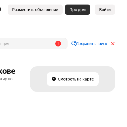
Разместить объявление
Про дом
Войти
1
Сохранить поиск
кове
ртир по
Смотреть на карте