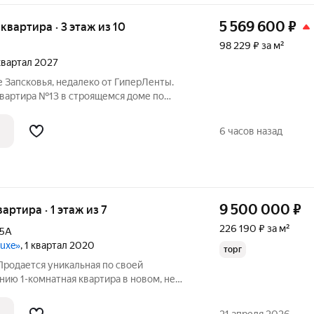
5 569 600
₽
 квартира · 3 этаж из 10
98 229 ₽ за м²
 квартал 2027
 Запсковья, недалеко от ГиперЛенты.
квартира №13 в строящемся доме по
тира в строящемся доме по адресу ул.
ональное пространство, где каждый метр
6 часов назад
9 500 000
₽
вартира · 1 этаж из 7
226 190 ₽ за м²
5А
Luxe»
, 1 квартал 2020
торг
Продается уникальная по своей
ию 1-комнатная квартира в новом, не
 комплексе "Парус", на Ольгинской наб.
ня 10.8 кв.м., комната 17.6 кв.м, с/у