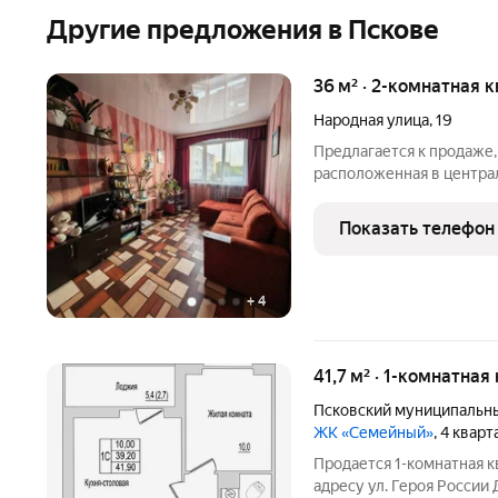
Другие предложения в Пскове
36 м² · 2-комнатная 
Народная улица
,
19
Предлагается к продаже,
расположенная в централ
находится на четвертом
полностью готово к проживанию выполнен 
Показать телефон
ремонт,
+
4
41,7 м² · 1-комнатная
Псковский муниципальны
ЖК «Семейный»
, 4 квар
Продается 1-комнатная 
адресу ул. Героя России