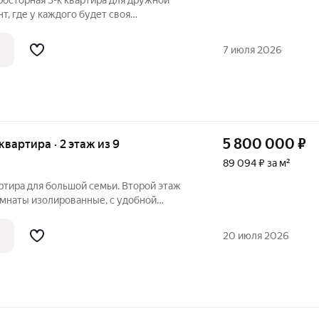
торная 3-к квартира для дружной
т, где у каждого будет своя
 Квартира расположена в
 с инфраструктурой «под рукой».
7 июля 2026
Параметры и планировка: Метраж: общая
5 800 000
₽
 квартира · 2 этаж из 9
89 094 ₽ за м²
ртира для большой семьи. Второй этаж
омнаты изолированные, с удобной
я прихожая позволяет разместить
Кухня 8 м квадратная, здесь
20 июля 2026