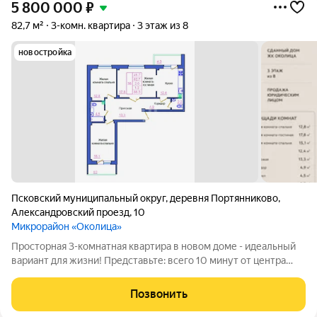
5 800 000
₽
82,7 м²
3-комн. квартира
3 этаж из 8
новостройка
Псковский муниципальный округ
,
деревня Портянниково
,
Александровский проезд
,
10
Микрорайон «Околица»
Просторная 3-комнатная квартира в новом доме - идеальный
вариант для жизни! Представьте: всего 10 минут от центра
города и вы уже в тихом спокойном микрорайоне! Дом сдан
всего несколько месяцев назад - свежий, чистый, с новыми
Позвонить
коммуникациями и без