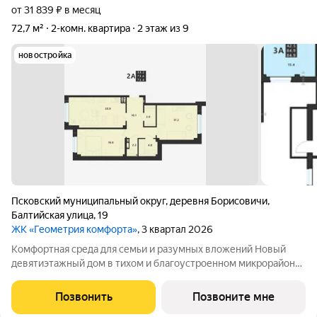
от 31 839 ₽ в месяц
72,7 м²
2-комн. квартира
2 этаж из 9
новостройка
Псковский муниципальный округ
,
деревня Борисовичи
,
Балтийская улица
,
19
ЖК «Геометрия комфорта»
, 3 квартал 2026
Комфортная среда для семьи и разумных вложений Новый
девятиэтажный дом в тихом и благоустроенном микрорайоне
Борисовичи сочетает современные технологии
строительства, уютную архитектуру и всё необходимое для
Позвонить
Позвоните мне
семейной жизни. Каркасно-монолитная