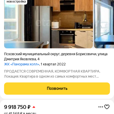
новостройка
Псковский муниципальный округ
,
деревня Борисовичи
,
улица
Дмитрия Яковлева
,
4
ЖК «Панорама холл»
, 1 квартал 2022
ПРОДАЕТСЯ СОВРЕМЕННАЯ, КОМФОРТНАЯ КВАРТИРА.
Локация: Квартира в одном из самых комфортных мест
Завеличья. Но при этом не возле проезжей части и нет пылим
и шума машин. Лингвистическая гимназия и детский сад
Позвонить
находятся прямо во дворе: детям не нужно
9 918 750
₽
от 41 568 ₽ в месяц