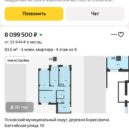
квадратных метров в живописной местности Псковской
области, расположенная по адресу: д. Портянниково,
Александровский проезд, 8. Этот вариант идеально подойдёт
Позвонить
Чат
тем, кто ценит комфорт и спокойствие
8 099 500
₽
от 33 944 ₽ в месяц
83,5 м²
3-комн. квартира
4 этаж из 9
новостройка
3D-тур
Псковский муниципальный округ
,
деревня Борисовичи
,
Балтийская улица
,
19