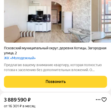
Псковский муниципальный округ
,
деревня Хотицы
,
Загородная
улица
,
2
ЖК «Молодежный»
Предлагаю вашему вниманию квартиру, которая полностью
готова к заселению без дополнительных вложений. О
квартире: Ремонт делался не «на продажу», а для комфортной
жизни. С момента ремонта состояние не изменилось: чисто,
Позвонить
уютно, всё работает. Кухня
3 889 590
₽
от 16 301 ₽ в месяц