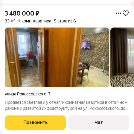
3 480 000
₽
33 м²
1-комн. квартира
5 этаж из 6
улица Рокоссовского
,
7
Продается светлая и уютная 1-комнатная квартира в отличном
районе с развитой инфраструктурой на ул. Рокоссовского, дом
7 Квартира расположена на пятом этаже(есть полноценный
этаж сверху). Общая площадь квартиры 33 м2+двойная
Позвонить
Чат
застекленная лоджия!