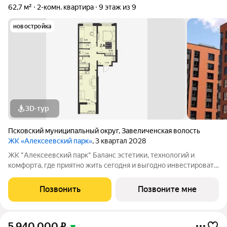
62,7 м²
2-комн. квартира
9 этаж из 9
новостройка
3D-тур
Псковский муниципальный округ
,
Завеличенская волость
ЖК «Алексеевский парк»
, 3 квартал 2028
ЖК "Алексеевский парк" Баланс эстетики, технологий и
комфорта, где приятно жить сегодня и выгодно инвестировать
в будущее Жилой комплекс «Алексеевский парк»
современный проект комфорт класса в развивающемся
Позвонить
Позвоните мне
районе дальнего Завеличья. Дом выполнен в
5 940 000
₽