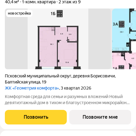
40,4 м²
1-комн. квартира
2 этаж из 9
новостройка
Псковский муниципальный округ
,
деревня Борисовичи
,
Балтийская улица
,
19
ЖК «Геометрия комфорта»
, 3 квартал 2026
Комфортная среда для семьи и разумных вложений Новый
девятиэтажный дом в тихом и благоустроенном микрорайоне
Борисовичи сочетает современные технологии
строительства, уютную архитектуру и всё необходимое для
Позвонить
Позвоните мне
семейной жизни. Каркасно-монолитная