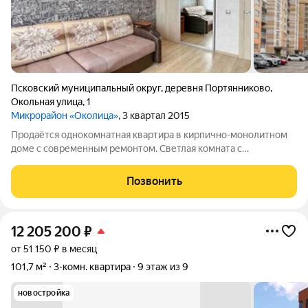
Псковский муниципальный округ
,
деревня Портянниково
,
Окольная улица
,
1
Микрорайон «Околица»
, 3 квартал 2015
Продаётся однокомнатная квартира в кирпично-монолитном
доме с современным ремонтом. Светлая комната с
полноценной закрытой гардеробной, просторная ванная,
большая кухня и балкон, который можно превратить в уютную
Позвонить
зону отдыха или объединить с кухней
12 205 200
₽
от 51 150 ₽ в месяц
101,7 м²
3-комн. квартира
9 этаж из 9
новостройка