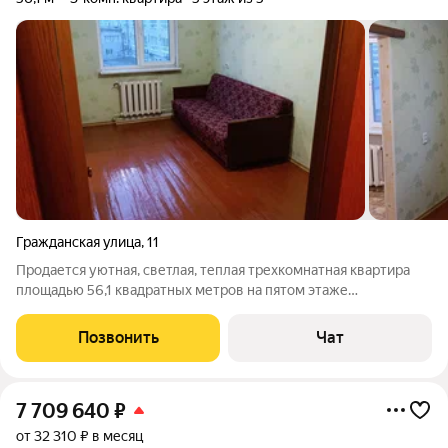
Гражданская улица
,
11
Продается уютная, светлая, теплая трехкомнатная квартира
площадью 56,1 квадратных метров на пятом этаже
пятиэтажного панельного дома в историческом центре
Пскова. Везде установлены стеклопакеты, балкон застеклен.
Позвонить
Чат
Тихие соседи, чистый подъезд. Рядом
7 709 640
₽
от 32 310 ₽ в месяц