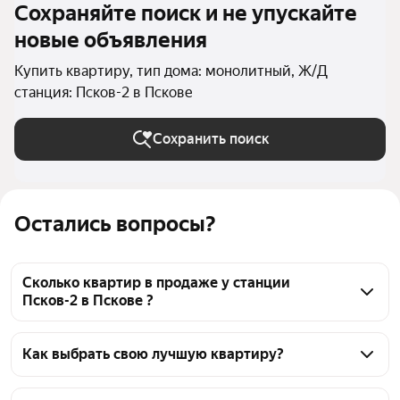
Сохраняйте поиск и не упускайте
новые объявления
Купить квартиру, тип дома: монолитный, Ж/Д
станция: Псков-2 в Пскове
Сохранить поиск
Остались вопросы?
Сколько квартир в продаже у станции
Псков-2 в Пскове ?
На Яндекс Недвижимости в продаже у станции 
Псков-2 в Пскове 624 квартиры, из них 20 
Как выбрать свою лучшую квартиру?
объявлений от агентств, 604 объявления от 
Чтобы купить квартиру в монолитном доме у 
застройщиков