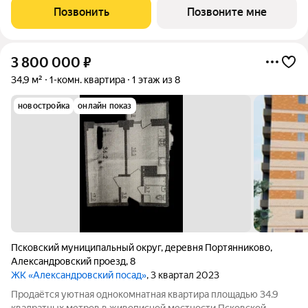
современный проект комфорт класса в развивающемся
Позвонить
Позвоните мне
районе дальнего Завеличья. Дом выполнен в
3 800 000
₽
34,9 м²
1-комн. квартира
1 этаж из 8
новостройка
онлайн показ
Псковский муниципальный округ
,
деревня Портянниково
,
Александровский проезд
,
8
ЖК «Александровский посад»
, 3 квартал 2023
Продаётся уютная однокомнатная квартира площадью 34.9