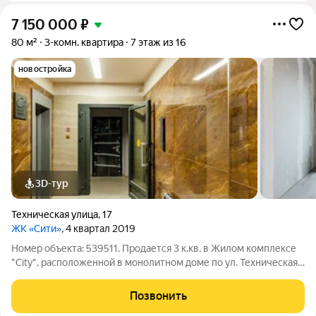
7 150 000
₽
80 м²
3-комн. квартира
7 этаж из 16
новостройка
3D-тур
Техническая улица
,
17
ЖК «Сити»
, 4 квартал 2019
Номер объекта: 539511. Продается 3 к.кв. в Жилом комплексе
"City", расположенной в монолитном доме по ул. Техническая ,
д.17. Дом сдан "City" - это 16-ти этажный дом, построенный по
современным технологиям Комплекс располагает
Позвонить
благоустроенным