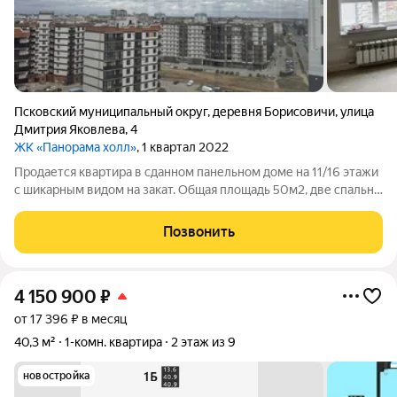
Псковский муниципальный округ
,
деревня Борисовичи
,
улица
Дмитрия Яковлева
,
4
ЖК «Панорама холл»
, 1 квартал 2022
Продается квартира в сданном панельном доме на 11/16 этажи
с шикарным видом на закат. Общая площадь 50м2, две спальни
и кухня 18м2, под чистовую отделку, в квартире ни кто не жил.
Квартира расположена современном развивающемся мкр.
Позвонить
Зaвeличья,
4 150 900
₽
от 17 396 ₽ в месяц
40,3 м²
1-комн. квартира
2 этаж из 9
новостройка