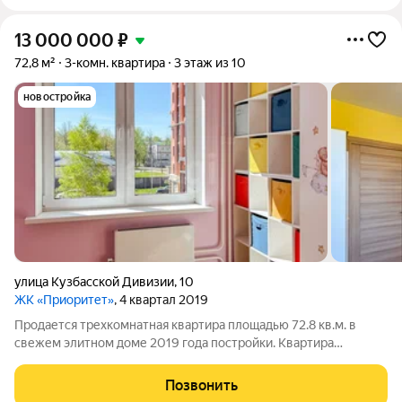
13 000 000
₽
72,8 м²
3-комн. квартира
3 этаж из 10
новостройка
улица Кузбасской Дивизии
,
10
ЖК «Приоритет»
, 4 квартал 2019
Продается трехкомнатная квартира площадью 72.8 кв.м. в
свежем элитном доме 2019 года постройки. Квартира
расположена на 3 этаже 10-этажного кирпично-монолитного
дома. Квартира светлая, уютная, полностью готова к
Позвонить
проживанию выполнен ремонт,