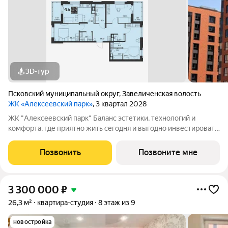
3D-тур
Псковский муниципальный округ
,
Завеличенская волость
ЖК «Алексеевский парк»
, 3 квартал 2028
ЖК "Алексеевский парк" Баланс эстетики, технологий и
комфорта, где приятно жить сегодня и выгодно инвестировать
в будущее Жилой комплекс «Алексеевский парк»
современный проект комфорт класса в развивающемся
Позвонить
Позвоните мне
районе дальнего Завеличья. Дом выполнен в
3 300 000
₽
26,3 м²
квартира-студия
8 этаж из 9
новостройка