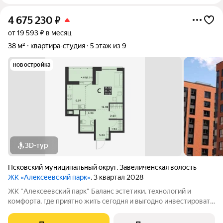
4 675 230
₽
от 19 593 ₽ в месяц
38 м²
квартира-студия
5 этаж из 9
новостройка
3D-тур
Псковский муниципальный округ
,
Завеличенская волость
ЖК «Алексеевский парк»
, 3 квартал 2028
ЖК "Алексеевский парк" Баланс эстетики, технологий и
комфорта, где приятно жить сегодня и выгодно инвестировать
в будущее Жилой комплекс «Алексеевский парк»
современный проект комфорт класса в развивающемся