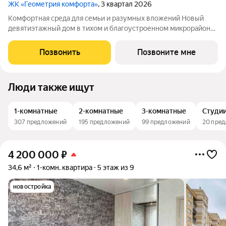
ЖК «Геометрия комфорта»
, 3 квартал 2026
Комфортная среда для семьи и разумных вложений Новый
девятиэтажный дом в тихом и благоустроенном микрорайоне
Борисовичи сочетает современные технологии
строительства, уютную архитектуру и всё необходимое для
Позвонить
Позвоните мне
семейной жизни. Каркасно-монолитная
Люди также ищут
1-комнатные
2-комнатные
3-комнатные
Студи
307 предложений
195 предложений
99 предложений
20 пре
4 200 000
₽
34,6 м²
1-комн. квартира
5 этаж из 9
новостройка