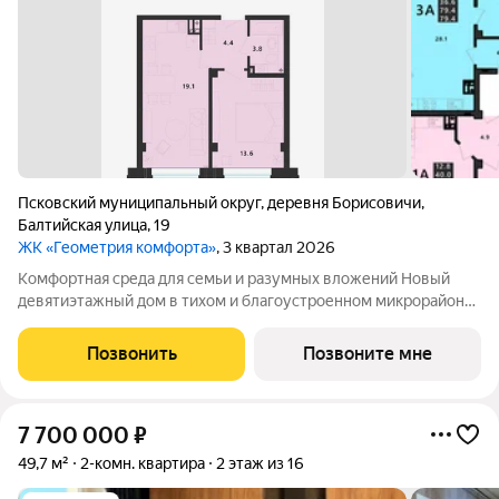
Псковский муниципальный округ
,
деревня Борисовичи
,
Балтийская улица
,
19
ЖК «Геометрия комфорта»
, 3 квартал 2026
Комфортная среда для семьи и разумных вложений Новый
девятиэтажный дом в тихом и благоустроенном микрорайоне
Борисовичи сочетает современные технологии
строительства, уютную архитектуру и всё необходимое для
Позвонить
Позвоните мне
семейной жизни. Каркасно-монолитная
7 700 000
₽
49,7 м²
2-комн. квартира
2 этаж из 16