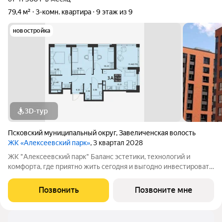
79,4 м²
3-комн. квартира
9 этаж из 9
новостройка
3D-тур
Псковский муниципальный округ
,
Завеличенская волость
ЖК «Алексеевский парк»
, 3 квартал 2028
ЖК "Алексеевский парк" Баланс эстетики, технологий и
комфорта, где приятно жить сегодня и выгодно инвестировать
в будущее Жилой комплекс «Алексеевский парк»
современный проект комфорт класса в развивающемся
Позвонить
Позвоните мне
районе дальнего Завеличья. Дом выполнен в