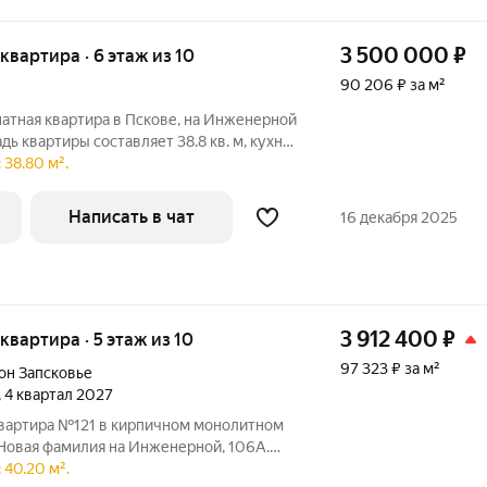
3 500 000
₽
 квартира · 6 этаж из 10
90 206 ₽ за м²
атная квартира в Пскове, на Инженерной
ь квартиры составляет 38.8 кв. м, кухня
положена на 6-м этаже 10-этажного
 38.80 м².
оенного в 2009 году. Высота потолков
Написать в чат
16 декабря 2025
3 912 400
₽
 квартира · 5 этаж из 10
97 323 ₽ за м²
он Запсковье
, 4 квартал 2027
ира №121 в кирпичном монолитном
Новая фамилия на Инженерной, 106А.
аж, когда условия покупки особенно
 40.20 м².