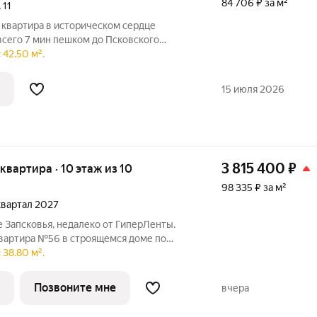
84 706 ₽ за м²
,
11
 квартира в историческом сердце
всего 7 мин пешком до Псковского
ки Пскова и Великая для приятных
 42.50 м².
ые кафе и рестораны. Удобная
Квартира
15 июля 2026
3 815 400
₽
я квартира · 10 этаж из 10
98 335 ₽ за м²
 квартал 2027
 Запсковья, недалеко от ГиперЛенты.
квартира №56 в строящемся доме по
тира в строящемся доме по адресу ул.
 38.80 м².
ональное пространство, где каждый метр
Позвоните мне
вчера