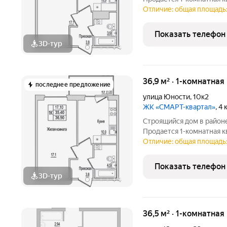
адресу Юности, 10. Квар
Отличие: общая площадь:
Юности, 10 - это функци
работает на
Показать телефон
3D-тур
+
4
36,9 м² · 1-комнатная
последнее предложение
улица Юности
,
10к2
ЖК «СМАРТ-квартал»
, 4
Строящийся дом в районе
Продается 1-комнатная 
адресу Юности, 10. Квар
Отличие: общая площадь:
Юности, 10 - это функци
работает на
Показать телефон
3D-тур
+
4
36,5 м² · 1-комнатная