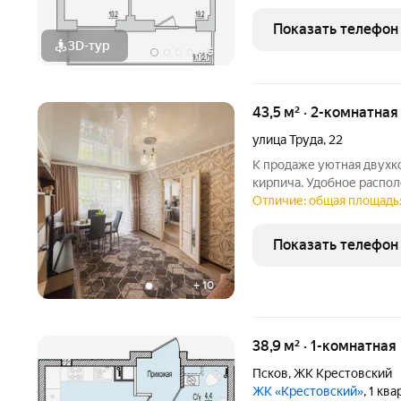
выгодны. Это хороший м
доме по
Показать телефон
3D-тур
+
5
43,5 м² · 2-комнатная
улица Труда
,
22
К продаже уютная двухко
кирпича. Удобное расположение дома это
деловому и культурному 
Отличие: общая площадь:
инфраструктура вокруг. 
магазины, школы,
Показать телефон
+
10
38,9 м² · 1-комнатная
Псков
,
ЖК Крестовский
ЖК «Крестовский»
, 1 кв