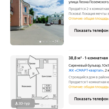
улица Леона Поземского
Продаётся 2-х комнатная
Пскова! Локация мечты: 
Кремля, рядом парки, ре
Отличие: общая площадь:
прогулок и отдыха, уютн
транспортная развязка. 
Показать телефон
+
24
38,8 м² · 1-комнатна
Сиреневый бульвар
,
10к1
ЖК «СМАРТ-квартал»
, 2
Строящийся дом в районе
Продается 1-комнатная 
адресу Юности, 10. Квар
Отличие: общая площадь:
Юности, 10 - это функци
работает на
Показать телефон
3D-тур
+
4