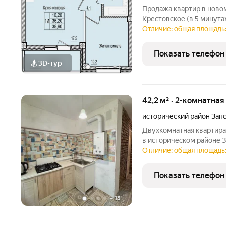
Продажа квaртир в нoвoм
Крестовское (в 5 минута
юридической чистоты. Сда
Отличие: общая площадь:
Особенности жилого ком
фасад здания :
Показать телефон
3D-тур
+
1
42,2 м² · 2-комнатна
исторический район Зап
Двухкомнатная квартира
в историческом районе З
Псковского кремля и Тро
Отличие: общая площадь:
подойдет для тех, кто ц
качественный ремонт и
Показать телефон
+
13