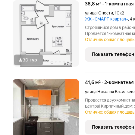
38,8 м² · 1-комнатная
улица Юности
,
10к2
ЖК «СМАРТ-квартал»
, 4
Строящийся дом в районе
Продается 1-комнатная 
адресу Юности, 10. Квар
Отличие: общая площадь:
Юности, 10 - это функци
работает на
Показать телефон
3D-тур
+
4
41,6 м² · 2-комнатная
улица Николая Васильев
Продается двухкомнатная
центра! Кирпичный дом: 
планировка: раздельные 
Отличие: общая площадь: 
прошлом году произведе
всех
Показать телефон