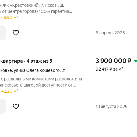
 ЖK «Крестовский» г. Псков , ш.
х от центра города) 100% гарантия
ча 1 очереди 1 этапа октябрь 2027г.
 38.90 м².
плекса "Крестовский": - Вентилируемый
9 апреля 2026
3 900 000
₽
я квартира · 4 этаж из 5
92 417 ₽ за м²
сковье
,
улица Олега Кошевого
,
21
 с раздельными комнатами расположена
апсковье, в шаговой доступности от
ицкого собора. Объект идеально
 42.20 м².
енит удобное расположение,
13 августа 2025