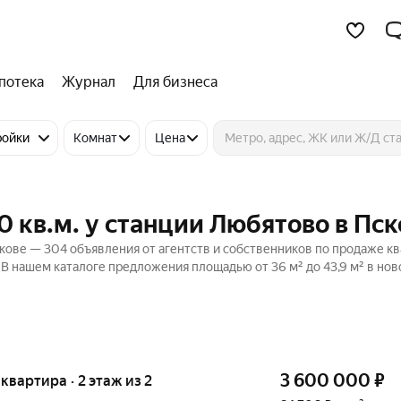
потека
Журнал
Для бизнеса
ройки
Комнат
Цена
м
 кв.м. у станции Любятово в Пск
кове — 304 объявления от агентств и собственников по продаже кв
. В нашем каталоге предложения площадью от 36 м² до 43,9 м² в но
3 600 000
₽
 квартира · 2 этаж из 2