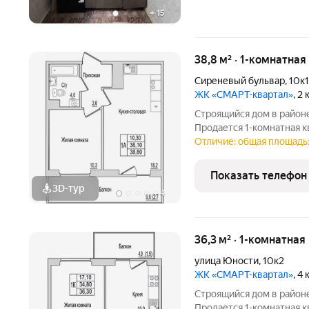
+
15
38,8 м² · 1-комнатная
Сиреневый бульвар
,
10к1
ЖК «СМАРТ-квартал»
, 2
Строящийся дом в районе
Продается 1-комнатная 
адресу Юности, 10. Квар
Отличие: общая площадь:
Юности, 10 - это функци
работает на
Показать телефон
3D-тур
+
4
36,3 м² · 1-комнатная
улица Юности
,
10к2
ЖК «СМАРТ-квартал»
, 4
Строящийся дом в районе
Продается 1-комнатная 