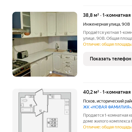
38,8 м² · 1-комнатная
Инженерная улица
,
90В
Продаётся уютная 1-комн
улице, 90В. Общая площад
10,5 кв. м. Квартира рас
Отличие: общая площадь:
монолитного дома, постр
2.5
Показать телефон
+
5
40,2 м² · 1-комнатная
Псков
,
исторический рай
ЖК «НОВАЯ ФАМИЛИЯ»
Продается 1-комнатная кварт
доме жилого комплекса 
Квартира на старте прод
Отличие: общая площадь: