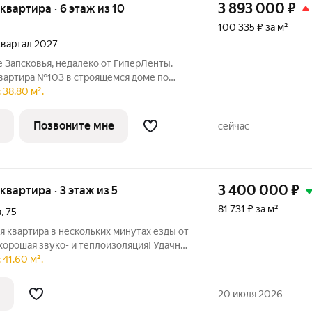
3 893 000
₽
 квартира · 6 этаж из 10
100 335 ₽ за м²
 квартал 2027
 Запсковья, недалеко от ГиперЛенты.
квартира №103 в строящемся доме по
тира в строящемся доме по адресу ул.
 38.80 м².
ональное пространство, где каждый метр
Позвоните мне
сейчас
3 400 000
₽
 квартира · 3 этаж из 5
81 731 ₽ за м²
а
,
75
 квартира в нескольких минутах езды от
хорошая звуко- и теплоизоляция! Удачная
комнаты и раздельный сан.узел. В
41.60 м².
н капитальный ремонт дома с заменой
20 июля 2026