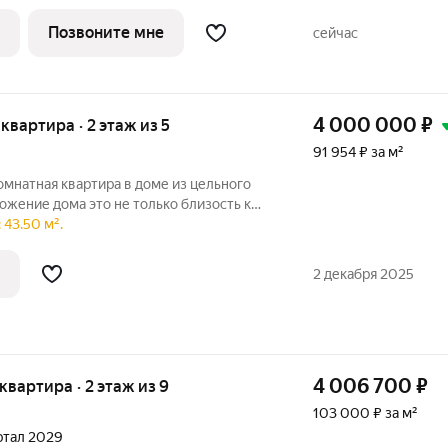
омент, чтобы выбрать квартиру в новом
Позвоните мне
сейчас
4 000 000
₽
 квартира · 2 этаж из 5
91 954 ₽ за м²
мнатная квартира в доме из цельного
 не только близость к
сердцу города, но и развитая
 43.50 м².
В шаговой доступности находятся
2 декабря 2025
4 006 700
₽
 квартира · 2 этаж из 9
103 000 ₽ за м²
артал 2029