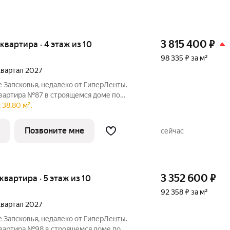
3 815 400
₽
 квартира · 4 этаж из 10
98 335 ₽ за м²
 квартал 2027
 Запсковья, недалеко от ГиперЛенты.
квартира №87 в строящемся доме по
тира в строящемся доме по адресу ул.
 38.80 м².
ональное пространство, где каждый метр
Позвоните мне
сейчас
3 352 600
₽
 квартира · 5 этаж из 10
92 358 ₽ за м²
 квартал 2027
 Запсковья, недалеко от ГиперЛенты.
квартира №98 в строящемся доме по