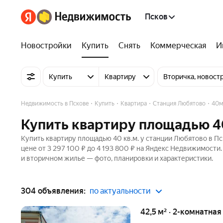
Псков
Новостройки
Купить
Снять
Коммерческая
И
Купить
Квартиру
Вторичка, новост
Недвижимость в Пскове
Купить
Квартира
Станция Любятово
40
Купить квартиру площадью 40
Купить квартиру площадью 40 кв.м. у станции Любятово в Пс
цене от 3 297 100 ₽ до 4 193 800 ₽ на Яндекс Недвижимости
и вторичном жилье — фото, планировки и характеристики.
304 объявления:
по актуальности
42,5 м² · 2-комнатная