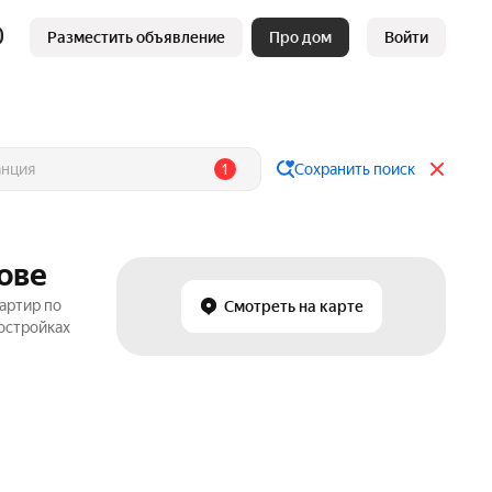
Разместить объявление
Про дом
Войти
1
Сохранить поиск
ове
артир по
Смотреть на карте
востройках