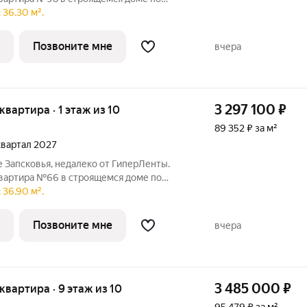
тира в строящемся доме по адресу ул.
 36.30 м².
ональное пространство, где каждый метр
Позвоните мне
вчера
3 297 100
₽
 квартира · 1 этаж из 10
89 352 ₽ за м²
 квартал 2027
 Запсковья, недалеко от ГиперЛенты.
квартира №66 в строящемся доме по
тира в строящемся доме по адресу ул.
 36.90 м².
ональное пространство, где каждый метр
Позвоните мне
вчера
3 485 000
₽
 квартира · 9 этаж из 10