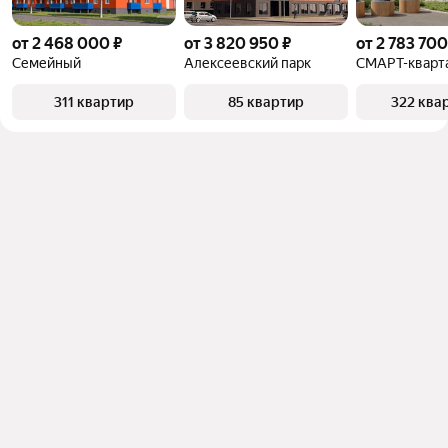
от 2 468 000 ₽
от 3 820 950 ₽
от 2 783 700
Семейный
Алексеевский парк
СМАРТ-кварт
311 квартир
85 квартир
322 ква