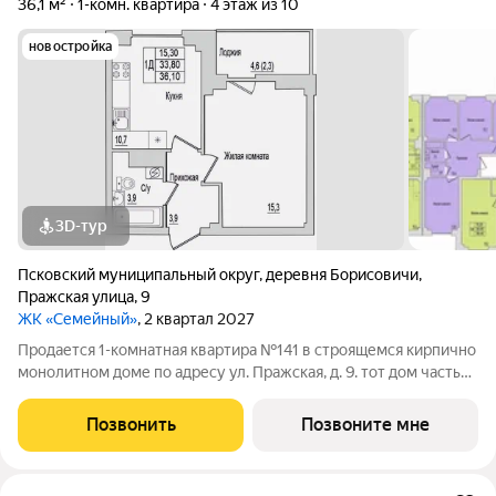
36,1 м²
1-комн. квартира
4 этаж из 10
новостройка
3D-тур
Псковский муниципальный округ
,
деревня Борисовичи
,
Пражская улица
,
9
ЖК «Семейный»
, 2 квартал 2027
Продается 1-комнатная квартира №141 в строящемся кирпично
монолитном доме по адресу ул. Пражская, д. 9. тот дом часть
ЖК «Семейный» - там, где удобно жить всей семьёй А для
семьи мы всегда выбираем лучшее. Здесь всё создано для
Позвонить
Позвоните мне
того, чтобы ваши