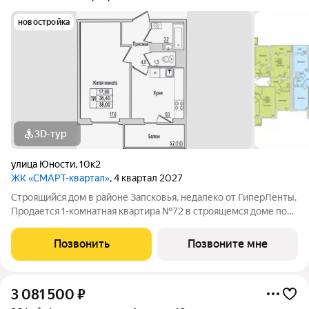
новостройка
3D-тур
улица Юности
,
10к2
ЖК «СМАРТ-квартал»
, 4 квартал 2027
Строящийся дом в районе Запсковья, недалеко от ГиперЛенты.
Продается 1-комнатная квартира №72 в строящемся доме по
адресу Юности, 10. Квартира в строящемся доме по адресу ул.
Юности, 10 - это функциональное пространство, где каждый
Позвонить
Позвоните мне
метр работает на
3 081 500
₽