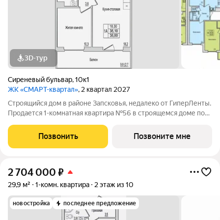
3D-тур
Сиреневый бульвар
,
10к1
ЖК «СМАРТ-квартал»
, 2 квартал 2027
Строящийся дом в районе Запсковья, недалеко от ГиперЛенты.
Продается 1-комнатная квартира №56 в строящемся доме по
адресу Юности, 10. Квартира в строящемся доме по адресу ул.
Юности, 10 - это функциональное пространство, где каждый
Позвонить
Позвоните мне
метр работает на
2 704 000
₽
29,9 м²
1-комн. квартира
2 этаж из 10
новостройка
последнее предложение