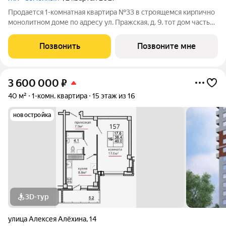
Продается 1-комнатная квартира №33 в строящемся кирпично
монолитном доме по адресу ул. Пражская, д. 9. тот дом часть
ЖК «Семейный» - там, где удобно жить всей семьёй А для
семьи мы всегда выбираем лучшее. Здесь всё создано для
Позвонить
Позвоните мне
того, чтобы ваши
3 600 000
₽
40 м²
1-комн. квартира
15 этаж из 16
новостройка
3D-тур
улица Алексея Алёхина
,
14