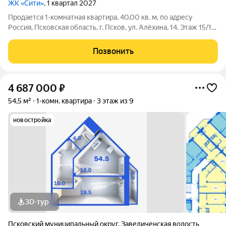
ЖК «Сити»
, 1 квартал 2027
Продается 1-комнатная квартира, 40.00 кв. м, по адресу
Россия, Псковская область, г. Псков, ул. Алёхина, 14. Этаж 15/16.
Рассрочка без процентов и переплат: - Первый взнос всего 80
000 т.р. - остальная сумма ровно через 6 месяцев Данная
Позвонить
акция
4 687 000
₽
54,5 м²
1-комн. квартира
3 этаж из 9
новостройка
3D-тур
Псковский муниципальный округ
,
Завеличенская волость