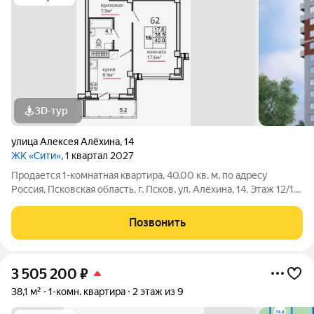
3D-тур
улица Алексея Алёхина
,
14
ЖК «Сити»
, 1 квартал 2027
Продается 1-комнатная квартира, 40.00 кв. м, по адресу
Россия, Псковская область, г. Псков, ул. Алёхина, 14. Этаж 12/16.
Рассрочка без процентов и переплат: - Первый взнос всего 80
000 т.р. - остальная сумма ровно через 6 месяцев Данная
Позвонить
акция
3 505 200
₽
38,1 м²
1-комн. квартира
2 этаж из 9