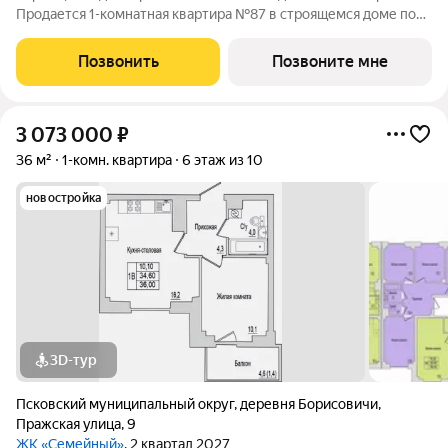
Продается 1-комнатная квартира №87 в строящемся доме по
адресу Юности, 10. Квартира в строящемся доме по адресу ул.
Юности, 10 - это функциональное пространство, где каждый
Позвонить
Позвоните мне
метр работает на
3 073 000
₽
36 м²
1-комн. квартира
6 этаж из 10
новостройка
3D-тур
Псковский муниципальный округ
,
деревня Борисовичи
,
Пражская улица
,
9
ЖК «Семейный»
, 2 квартал 2027