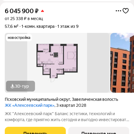
6 045 900
₽
от 25 338 ₽ в месяц
57,6 м²
1-комн. квартира
1 этаж из 9
новостройка
3D-тур
Псковский муниципальный округ
,
Завеличенская волость
ЖК «Алексеевский парк»
, 3 квартал 2028
ЖК "Алексеевский парк" Баланс эстетики, технологий и
комфорта, где приятно жить сегодня и выгодно инвестировать
в будущее Жилой комплекс «Алексеевский парк»
современный проект комфорт класса в развивающемся
Позвонить
Позвоните мне