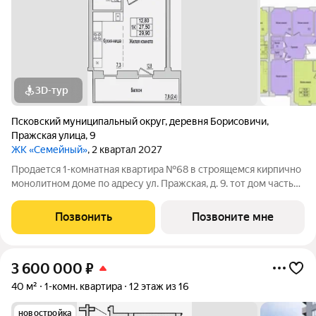
3D-тур
Псковский муниципальный округ
,
деревня Борисовичи
,
Пражская улица
,
9
ЖК «Семейный»
, 2 квартал 2027
Продается 1-комнатная квартира №68 в строящемся кирпично
монолитном доме по адресу ул. Пражская, д. 9. тот дом часть
ЖК «Семейный» - там, где удобно жить всей семьёй А для
семьи мы всегда выбираем лучшее. Здесь всё создано для
Позвонить
Позвоните мне
того, чтобы ваши
3 600 000
₽
40 м²
1-комн. квартира
12 этаж из 16
новостройка