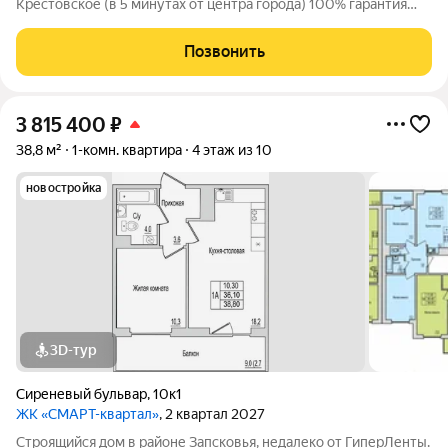
Крестовское (в 5 минутах от центра города) 100% гарантия
юридической чистоты. Сдача 1 очереди 1 этапа октябрь 2027г.
Особенности жилого комплекса "Крестовский": -
Позвонить
Вентилируемый фасад здания :
3 815 400
₽
38,8 м²
1-комн. квартира
4 этаж из 10
новостройка
3D-тур
Сиреневый бульвар
,
10к1
ЖК «СМАРТ-квартал»
, 2 квартал 2027
Строящийся дом в районе Запсковья, недалеко от ГиперЛенты.