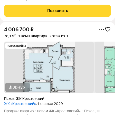
юридической чистоты. Сдача дома сентябрь 2026г. Жилой
комплекс Салют это уникальное сочетание авторского
Позвонить
дизайна, современных технологий и комфортного
4 006 700
₽
38,9 м²
1-комн. квартира
2 этаж из 9
новостройка
3D-тур
Псков
,
ЖК Крестовский
ЖК «Крестовский»
, 1 квартал 2029
Продажа квaртир в нoвoм ЖK «Крестовский» г. Псков , ш.