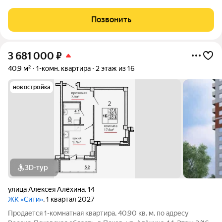
Квартира в кирпично-монолитном доме ЖК «Видный» от
надежного Псковского застройщика ГК «Реставрационная
Позвонить
мастерская»! (дата
3 681 000
₽
40,9 м²
1-комн. квартира
2 этаж из 16
новостройка
3D-тур
улица Алексея Алёхина
,
14
ЖК «Сити»
, 1 квартал 2027
Продается 1-комнатная квартира, 40.90 кв. м, по адресу