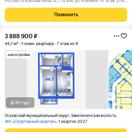
Россия, Псковская область, г. Псков, ул. Алёхина, 14. Этаж 2/16.
Рассрочка без процентов и переплат: - Первый взнос всего 80
000 т.р. - остальная сумма ровно через 6 месяцев Данная
Позвонить
акция
3 888 900
₽
44,7 м²
1-комн. квартира
7 этаж из 9
новостройка
3D-тур
Псковский муниципальный округ
,
Завеличенская волость
ЖК «Спортивный квартал»
, 1 квартал 2027