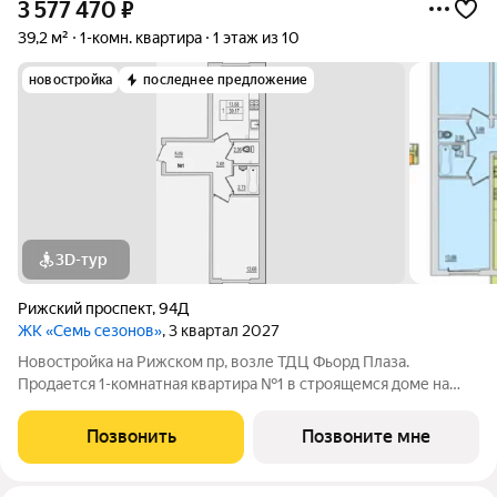
3 577 470
₽
39,2 м²
1-комн. квартира
1 этаж из 10
новостройка
последнее предложение
3D-тур
Рижский проспект
,
94Д
ЖК «Семь сезонов»
, 3 квартал 2027
Новостройка на Рижском пр, возле ТДЦ Фьорд Плаза.
Продается 1-комнатная квартира №1 в строящемся доме на
Рижском проспекте. Почему «7 сезонов»? «7 сезонов» это
семь домов, объединённых в единый жилой квартал со своими
Позвонить
Позвоните мне
парками, дорожками, парковкой и