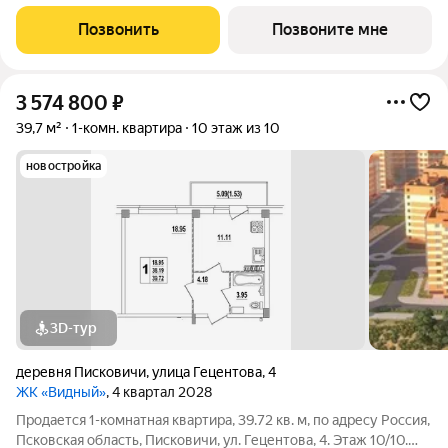
перспективном районе Завеличье, в самом сердце развитой
инфраструктуры микрорайона «Борисовичи». Здесь комфорт
Позвонить
Позвоните мне
сочетается с удобством: развитая
3 574 800
₽
39,7 м²
1-комн. квартира
10 этаж из 10
новостройка
3D-тур
деревня Писковичи
,
улица Гецентова
,
4
ЖК «Видный»
, 4 квартал 2028
Продается 1-комнатная квартира, 39.72 кв. м, по адресу Россия,
Псковская область, Писковичи, ул. Гецентова, 4. Этаж 10/10.