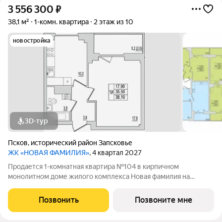
3 556 300
₽
38,1 м²
1-комн. квартира
2 этаж из 10
новостройка
3D-тур
Псков
,
исторический район Запсковье
ЖК «НОВАЯ ФАМИЛИЯ»
, 4 квартал 2027
Продается 1-комнатная квартира №104 в кирпичном
монолитном доме жилого комплекса Новая фамилия на
Инженерной, 106А. Квартира на старте продаж, когда условия
покупки особенно выгодны. Это хороший момент, чтобы
Позвонить
Позвоните мне
выбрать квартиру в новом доме по