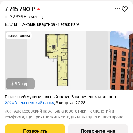
7 715 790
₽
от 32 336 ₽ в месяц
62,7 м²
2-комн. квартира
1 этаж из 9
новостройка
3D-тур
Псковский муниципальный округ
,
Завеличенская волость
ЖК «Алексеевский парк»
, 3 квартал 2028
ЖК "Алексеевский парк" Баланс эстетики, технологий и
комфорта, где приятно жить сегодня и выгодно инвестировать
в будущее Жилой комплекс «Алексеевский парк»
современный проект комфорт класса в развивающемся
Позвонить
Позвоните мне