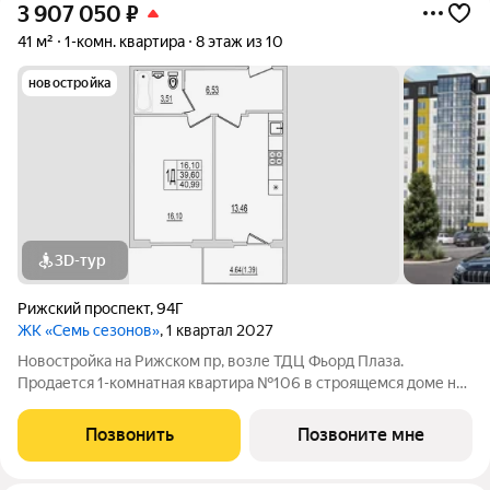
3 907 050
₽
41 м²
1-комн. квартира
8 этаж из 10
новостройка
3D-тур
Рижский проспект
,
94Г
ЖК «Семь сезонов»
, 1 квартал 2027
Новостройка на Рижском пр, возле ТДЦ Фьорд Плаза.
Продается 1-комнатная квартира №106 в строящемся доме на
Рижском проспекте. Почему «7 сезонов»? «7 сезонов» это
семь домов, объединённых в единый жилой квартал со своими
Позвонить
Позвоните мне
парками, дорожками, парковкой