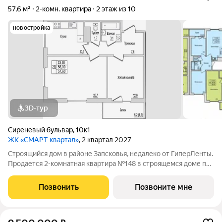
57,6 м²
2-комн. квартира
2 этаж из 10
новостройка
3D-тур
Сиреневый бульвар
,
10к1
ЖК «СМАРТ-квартал»
, 2 квартал 2027
Строящийся дом в районе Запсковья, недалеко от ГиперЛенты.
Продается 2-комнатная квартира №148 в строящемся доме по
адресу Юности, 10. Квартира в строящемся доме по адресу ул.
Юности, 10 - это функциональное пространство, где каждый
Позвонить
Позвоните мне
метр работает на