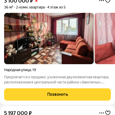
3 100 000
₽
36 м²
2-комн. квартира
4 этаж из 5
Народная улица
,
19
Предлагается к продаже, ухоженная двухкомнатная квартира,
расположенная в центральной части района «Завеличье».
Объект находится на четвертом этаже пятиэтажного жилого
дома. Жильё полностью готово к проживанию выполнен
Позвонить
косметический ремонт,
5 197 000
₽