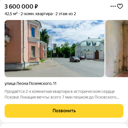
3 600 000
₽
42,5 м²
2-комн. квартира
2 этаж из 2
улица Леона Поземского
,
11
Продаётся 2-х комнатная квартира в историческом сердце
Пскова! Локация мечты: всего 7 мин пешком до Псковского
Кремля, рядом парки, реки Пскова и Великая для приятных
прогулок и отдыха, уютные кафе и рестораны. Удобная
Позвонить
транспортная развязка. Квартира