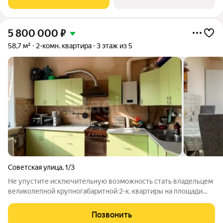
районе дальнего Завеличья. Дом выполнен в
5 800 000
₽
58,7 м²
2-комн. квартира
3 этаж из 5
Советская улица
,
1/3
Не упустите исключительную возможность стать владельцем
великолепной крупногабаритной 2-к. квартиры на площади
Ленина! Квартира расположена в самом сердце города на
улице Советской д.1/3 главной и одной из старейших улиц
Позвонить
нашего прекрасного города.