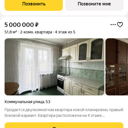
инфраструктуры микрорайона «Борисовичи». Здесь комфорт
Позвонить
Позвоните мне
сочетается с удобством: развитая
5 000 000
₽
51,8 м²
2-комн. квартира
4 этаж из 5
Коммунальная улица
,
53
Продается двухкомнатная квартира новой планировки, правый
боковой вариант. Квартира расположена на 4 этаже
пятиэтажного панельного дома, не торцевая. Из кухни
выходит застекленная лоджия. Из окна открывается