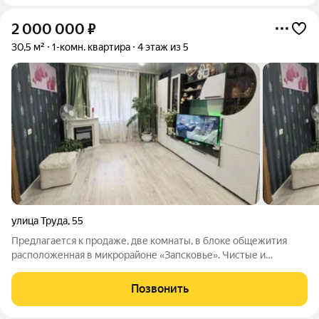
2 000 000
₽
30,5 м²
1-комн. квартира
4 этаж из 5
улица Труда
,
55
Предлагается к продаже, две комнаты, в блоке общежития
расположенная в микрорайоне «Запсковье». Чистые и
аккуратные помещения, сделан ремонт, практически вся
мебель остается, вода подведена, тихие соседи пенсионеры на
Позвонить
секции, которых практически не