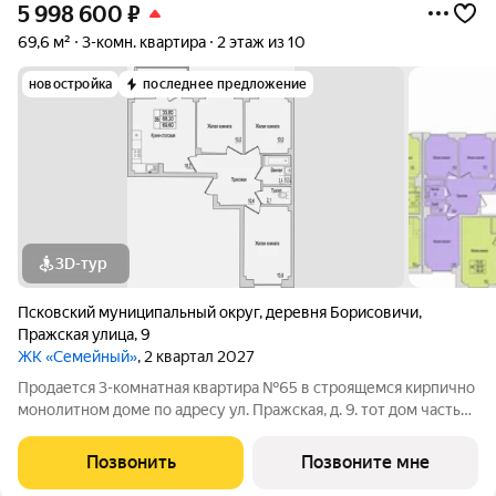
5 998 600
₽
69,6 м²
3-комн. квартира
2 этаж из 10
новостройка
последнее предложение
3D-тур
Псковский муниципальный округ
,
деревня Борисовичи
,
Пражская улица
,
9
ЖК «Семейный»
, 2 квартал 2027
Продается 3-комнатная квартира №65 в строящемся кирпично
монолитном доме по адресу ул. Пражская, д. 9. тот дом часть
ЖК «Семейный» - там, где удобно жить всей семьёй А для
семьи мы всегда выбираем лучшее. Здесь всё создано для
Позвонить
Позвоните мне
того, чтобы ваши