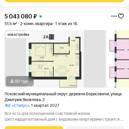
5 043 080
₽
51,5 м²
2-комн. квартира
1 этаж из 16
новостройка
3D-тур
Псковский муниципальный округ
,
деревня Борисовичи
,
улица
Дмитрия Яковлева
,
2
ЖК «Стилус»
, 1 квартал 2027
Все есть для полноценной счастливой жизни.
Шестнадцатиэтажный дом с видовыми квартирами строится в
перспективном районе Завеличье, в самом сердце развитой