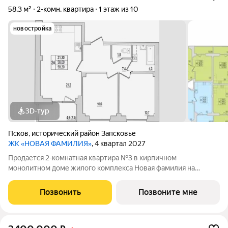
58,3 м²
2-комн. квартира
1 этаж из 10
новостройка
3D-тур
Псков
,
исторический район Запсковье
ЖК «НОВАЯ ФАМИЛИЯ»
, 4 квартал 2027
Продается 2-комнатная квартира №3 в кирпичном
монолитном доме жилого комплекса Новая фамилия на
Инженерной, 106А. Квартира на старте продаж, когда условия
покупки особенно выгодны. Это хороший момент, чтобы
Позвонить
Позвоните мне
выбрать квартиру в новом доме по наиболее