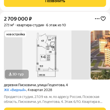
Позвонить
прекрасный вид. Вокруг дома много зелени.
2 709 000
₽
27,1 м²
квартира-студия
6 этаж из 10
новостройка
3D-тур
деревня Писковичи
,
улица Гецентова
,
4
ЖК «Видный»
, 4 квартал 2028
Продается студия, 27.09 кв. м, по адресу Россия, Псковская
область, Писковичи, ул. Гецентова, 4. Этаж 6/10. Квартира в
кирпично-монолитном доме ЖК «Видный» от надежного