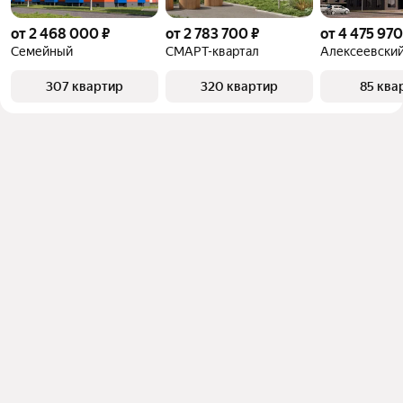
от 2 468 000 ₽
от 2 783 700 ₽
от 4 475 970
Семейный
СМАРТ-квартал
Алексеевский
307 квартир
320 квартир
85 ква