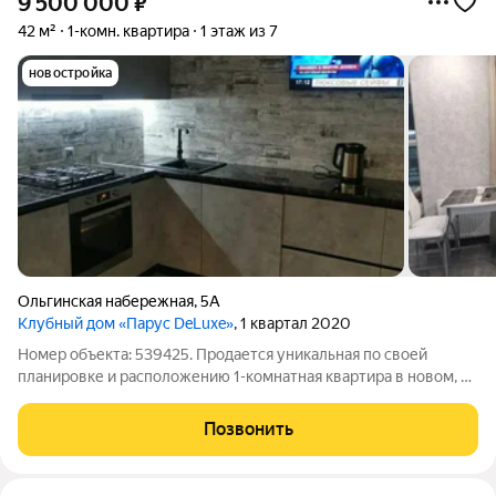
9 500 000
₽
42 м²
1-комн. квартира
1 этаж из 7
новостройка
Ольгинская набережная
,
5А
Клубный дом «Парус DeLuxe»
, 1 квартал 2020
Номер объекта: 539425. Продается уникальная по своей
планировке и расположению 1-комнатная квартира в новом, не
имеющем аналогов жилом комплексе "Парус", на Ольгинской
наб. 5а. Общая пл. 42 кв.м., кухня 10.8 кв.м., комната 17.6 кв.м, с/
Позвонить
у раздельный,