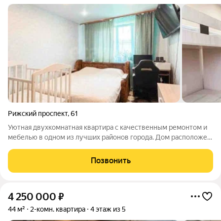
Рижский проспект
,
61
Уютная двухкомнатная квартира с качественным ремонтом и
мебелью в одном из лучших районов города. Дом расположен
в тихом тенистом дворе между Рижским проспектом, улицами
Коммунальной и Юбилейной рядом детский сад и школа, во
Позвонить
дворе ровный асфальт и
4 250 000
₽
44 м²
2-комн. квартира
4 этаж из 5