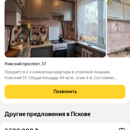
Рижский проспект
,
37
Продаётся 2-х комнатная квартира в отличной локации,
Рижский 37. Общая площадь 44 кв.м., этаж 4-й. Состояние
жилое, чистая, уютная, окна во двор, балкон из комнаты
(застеклён). Остаётся кухонный гарнитур, прихожая, шкаф.
Позвонить
Комнаты раздельные, 13,8+12,9
Другие предложения в Пскове