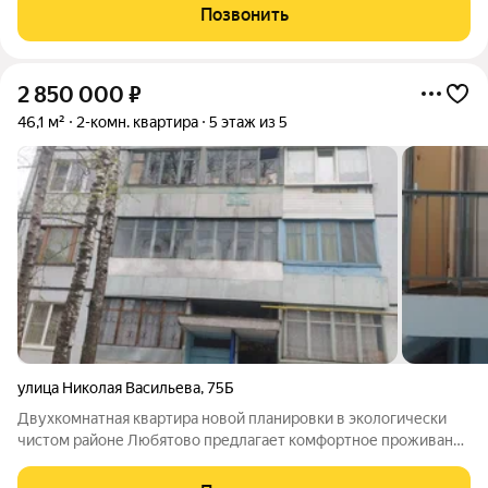
остальная сумма ровно через 6 месяцев Данная акция
Позвонить
совместима с
2 850 000
₽
46,1 м²
2-комн. квартира
5 этаж из 5
улица Николая Васильева
,
75Б
Двухкомнатная квартира новой планировки в экологически
чистом районе Любятово предлагает комфортное проживание
в спокойной локации с развитой инфраструктурой. В пешей
доступности находятся остановки общественного транспорта,