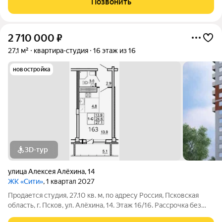
Позвонить
Раздельные комнаты в квартире
2 710 000
₽
27,1 м²
квартира-студия
16 этаж из 16
новостройка
3D-тур
улица Алексея Алёхина
,
14
ЖК «Сити»
, 1 квартал 2027
Продается студия, 27.10 кв. м, по адресу Россия, Псковская
область, г. Псков, ул. Алёхина, 14. Этаж 16/16. Рассрочка без
процентов и переплат: - Первый взнос всего 80 000 т.р. -