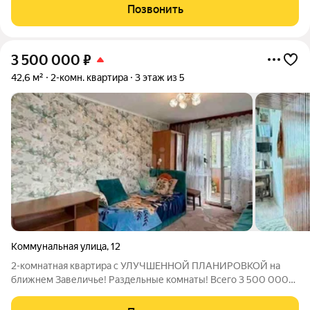
Псковского застройщика ГК «Реставрационная мастерская»!
Позвонить
(дата основания 1946 год)
3 500 000
₽
42,6 м²
2-комн. квартира
3 этаж из 5
Коммунальная улица
,
12
2-комнатная квартира с УЛУЧШЕННОЙ ПЛАНИРОВКОЙ на
ближнем Завеличье! Раздельные комнаты! Всего 3 500 000
Если вы ищете квартиру, где не нужно мириться с проходными
комнатами, обратите внимание именно на этот вариант.