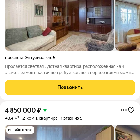
проспект Энтузиастов
,
5
Продаётся светлая , уютная квартира, расположенная на 4
этаже , ремонт частично требуется , но в первое время можно
въехать и жить , всё чисто и аккуратно. Хорошие соседи.
Главное преимущество это удобное расположение дома и
Позвонить
развитая инфраструктура.
4 850 000
₽
48,4 м²
2-комн. квартира
1 этаж из 5
онлайн показ