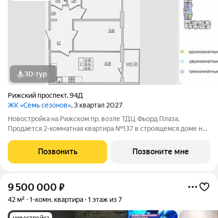
3D-тур
Рижский проспект
,
94Д
ЖК «Семь сезонов»
, 3 квартал 2027
Новостройка на Рижском пр, возле ТДЦ Фьорд Плаза.
Продается 2-комнатная квартира №137 в строящемся доме на
Рижском проспекте. Почему «7 сезонов»? «7 сезонов» это
семь домов, объединённых в единый жилой квартал со своими
Позвонить
Позвоните мне
парками, дорожками, парковкой
9 500 000
₽
42 м²
1-комн. квартира
1 этаж из 7