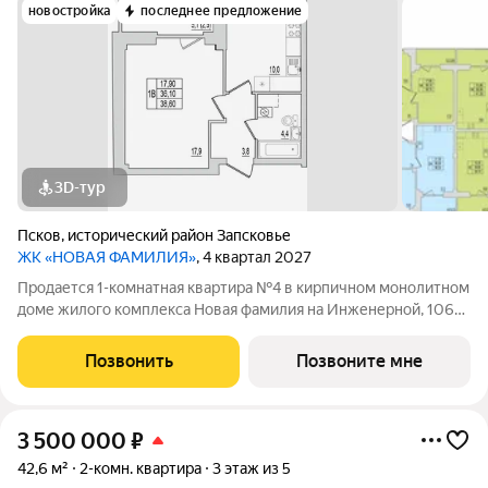
новостройка
последнее предложение
3D-тур
Псков
,
исторический район Запсковье
ЖК «НОВАЯ ФАМИЛИЯ»
, 4 квартал 2027
Продается 1-комнатная квартира №4 в кирпичном монолитном
доме жилого комплекса Новая фамилия на Инженерной, 106А.
Квартира на старте продаж, когда условия покупки особенно
выгодны. Это хороший момент, чтобы выбрать квартиру в
Позвонить
Позвоните мне
новом доме по наиболее
3 500 000
₽
42,6 м²
2-комн. квартира
3 этаж из 5