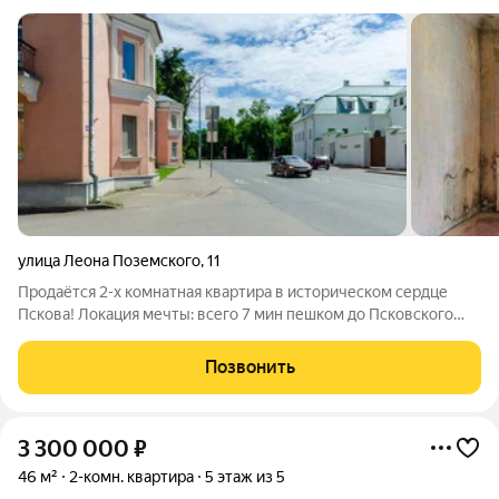
улица Леона Поземского
,
11
Продаётся 2-х комнатная квартира в историческом сердце
Пскова! Локация мечты: всего 7 мин пешком до Псковского
Кремля, рядом парки, реки Пскова и Великая для приятных
прогулок и отдыха, уютные кафе и рестораны. Удобная
Позвонить
транспортная развязка. Квартира
3 300 000
₽
46 м²
2-комн. квартира
5 этаж из 5