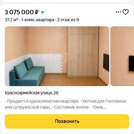
3 075 000
₽
37,7 м²
1-комн. квартира
2 этаж из 9
Красноармейская улица
,
26
- Продается однокомнатная квартира. - Уютная для 1человека
или супружеской пары. - Состояние жилое. - Окна
установлены стеклопакеты. Они выходят на разные стороны
дома, что даёт возможность проветривания помещения. -
Позвонить
Квартира свободна от проживания!