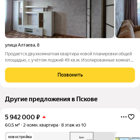
улица Алтаева
,
8
Продается двухкомнатная квартира новой планировки общей
площадью, с учётом лоджий 49 кв.м. Изолированные комнаты
- 17,1 кв.м. и 11.9 кв.м. Санузел раздельный, плитка. Двойная,
застеклённая стеклопакетом, утеплённая лоджия. Квартира
Позвонить
расположена на 5-м
Другие предложения в Пскове
5 942 000
₽
60,5 м²
2-комн. квартира
8 этаж из 10
новостройка