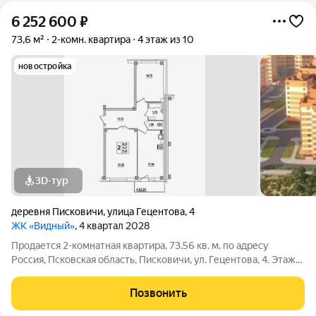
6 252 600
₽
73,6 м²
2-комн. квартира
4 этаж из 10
новостройка
3D-тур
деревня Писковичи
,
улица Гецентова
,
4
ЖК «Видный»
, 4 квартал 2028
Продается 2-комнатная квартира, 73.56 кв. м, по адресу
Россия, Псковская область, Писковичи, ул. Гецентова, 4. Этаж
4/10. Квартира в кирпично-монолитном доме ЖК «Видный» от
надежного Псковского застройщика ГК «Реставрационная
Позвонить
мастерская»! (дата