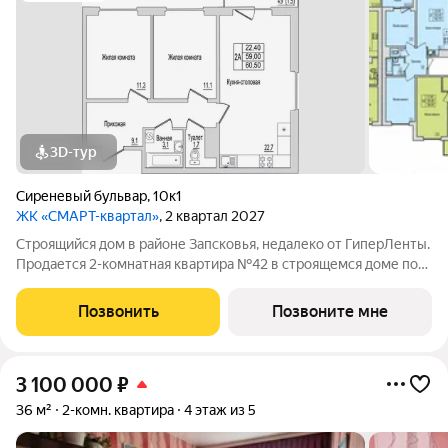
3D-тур
Сиреневый бульвар
,
10к1
ЖК «СМАРТ-квартал»
, 2 квартал 2027
Строящийся дом в районе Запсковья, недалеко от ГиперЛенты.
Продается 2-комнатная квартира №42 в строящемся доме по
адресу Юности, 10. Квартира в строящемся доме по адресу ул.
Юности, 10 - это функциональное пространство, где каждый
Позвонить
Позвоните мне
метр работает на
3 100 000
₽
36 м²
2-комн. квартира
4 этаж из 5