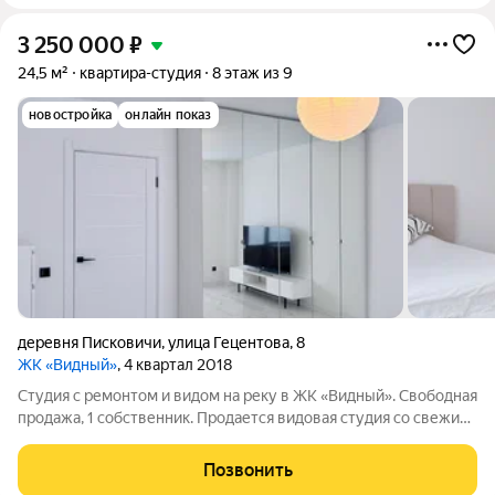
3 250 000
₽
24,5 м²
квартира-студия
8 этаж из 9
новостройка
онлайн показ
деревня Писковичи
,
улица Гецентова
,
8
ЖК «Видный»
, 4 квартал 2018
Студия с ремонтом и видом на реку в ЖК «Видный». Свободная
продажа, 1 собственник. Продается видовая студия со свежим
дизайнерским ремонтом в стиле минимализм в современном
ЖК «Видный». Идеальный вариант как для собственного
Позвонить
проживания, так и для