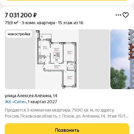
7 031 200
₽
79,9 м²
3-комн. квартира
15 этаж из 16
новостройка
улица Алексея Алёхина
,
14
ЖК «Сити»
, 1 квартал 2027
Продается 3-комнатная квартира, 79.90 кв. м, по адресу
Россия, Псковская область, г. Псков, ул. Алёхина, 14. Этаж 15/16.
Рассрочка без процентов и переплат: - Первый взнос всего 80
000 т.р. - остальная сумма ровно через 6 месяцев Данная
Позвонить