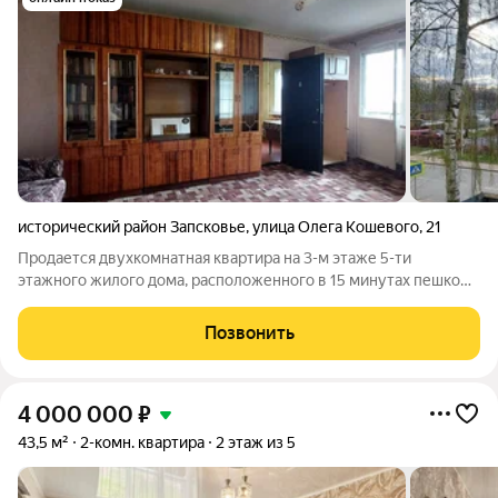
исторический район Запсковье
,
улица Олега Кошевого
,
21
Продается двухкомнатная квартира на 3-м этаже 5-ти
этажного жилого дома, расположенного в 15 минутах пешком
от Центра города Пскова и его главных
достопримечательностей. Квартира светлая и теплая,
Позвонить
установлены новые батареи отопления и счетчики, в
4 000 000
₽
43,5 м²
2-комн. квартира
2 этаж из 5