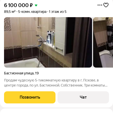
6 100 000
₽
89,5 м²
5-комн. квартира
1 этаж из 5
Бастионная улица
,
19
Продам чудесную 5-тикомнатную квартиру в г. Пскове, в
центре города, по ул. Бастионной. Собственник. Три комнаты
раздельные, две - смежные. Расположены так, что возможна
перепланировка. В квартире три чулана, достойная кухня, в
Позвонить
Чат
ванне тёплые полы. Во