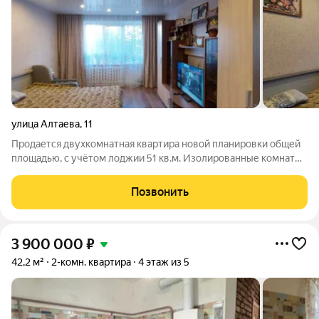
улица Алтаева
,
11
Продается двухкомнатная квартира новой планировки общей
площадью, с учётом лоджии 51 кв.м. Изолированные комнаты -
17 кв.м. и 15 кв.м. Санузел раздельный, плитка. Застеклённая
стеклопакетом, утеплённая лоджия. Квартира расположена на
Позвонить
1-м этаже
3 900 000
₽
42,2 м²
2-комн. квартира
4 этаж из 5