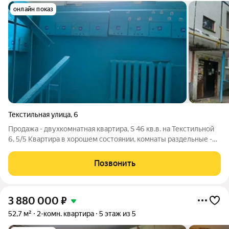
онлайн показ
Текстильная улица
,
6
Продажа - двухкомнатная квартира, S 46 кв.в. на Текстильной
6, 5/5 Квартира в хорошем состоянии, комнаты раздельные -
10.9 кв м и 17.2 кв.м, кухня 9 кв.м., уютная, просторная,
солнечная сторона, светлая, везде стеклопакеты, потолки
Позвонить
натяжные, санузел
3 880 000
₽
52,7 м²
2-комн. квартира
5 этаж из 5