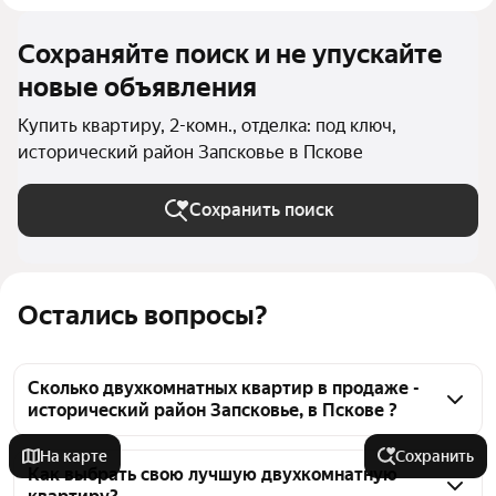
Сохраняйте поиск и не упускайте
новые объявления
Купить квартиру, 2-комн., отделка: под ключ,
исторический район Запсковье в Пскове
Сохранить поиск
Остались вопросы?
Сколько двухкомнатных квартир в продаже -
исторический район Запсковье, в Пскове ?
На Яндекс Недвижимости в продаже - 
На карте
Сохранить
исторический район Запсковье, в Пскове 12 
Как выбрать свою лучшую двухкомнатную