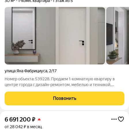
30 м²
1-комн. квартира
1 этаж из 5
улица Яна Фабрициуса
,
2/17
Номер объекта: 539228. Продаем 1-комнатную квартиру в
центре города с дизайн-ремонтом, мебелью и техникой,
идеальный вариант для посуточной аренды. Кирпичный дом по
ул. Яна Фабрициуса 2/17, общая пл.квартиры 30 кв.м,
Позвонить
функциональная планировка
6 691 200
₽
от 28 042 ₽ в месяц