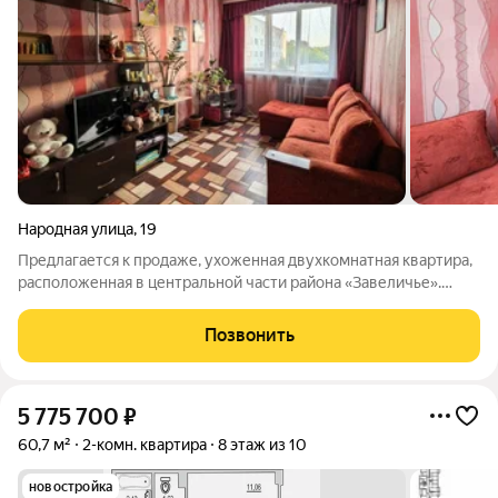
Народная улица
,
19
Предлагается к продаже, ухоженная двухкомнатная квартира,
расположенная в центральной части района «Завеличье».
Объект находится на четвертом этаже пятиэтажного жилого
дома. Жильё полностью готово к проживанию выполнен
Позвонить
косметический ремонт,
5 775 700
₽
60,7 м²
2-комн. квартира
8 этаж из 10
новостройка