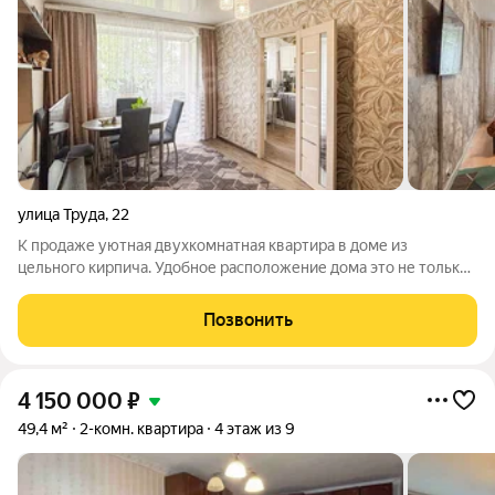
улица Труда
,
22
К продаже уютная двухкомнатная квартира в доме из
цельного кирпича. Удобное расположение дома это не только
близость к деловому и культурному сердцу города, но и
развитая инфраструктура вокруг. В шаговой доступности
Позвонить
находятся магазины, школы,
4 150 000
₽
49,4 м²
2-комн. квартира
4 этаж из 9