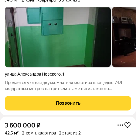
74,9 м²
2-комн. квартира
3 этаж из 5
улица Александра Невского
,
1
Продаётся уютная двухкомнатная квартира площадью 74.9
квадратных метров на третьем этаже пятиэтажного
кирпичного дома, расположенного по адресу: город Псков,
улица Александра Невского, дом 1. Жилая площадь составляет
Позвонить
42.9 квадратных метра, а кухня
3 600 000
₽
42,5 м²
2-комн. квартира
2 этаж из 2