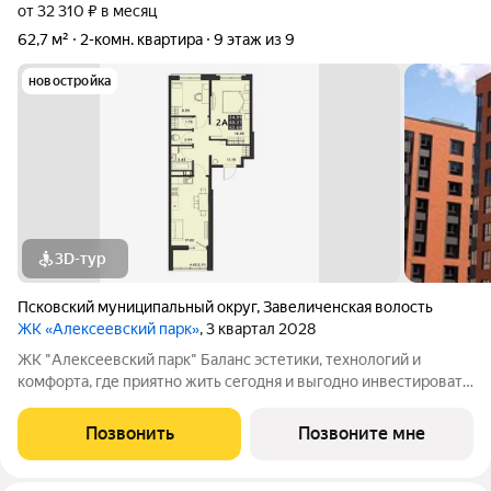
от 32 310 ₽ в месяц
62,7 м²
2-комн. квартира
9 этаж из 9
новостройка
3D-тур
Псковский муниципальный округ
,
Завеличенская волость
ЖК «Алексеевский парк»
, 3 квартал 2028
ЖК "Алексеевский парк" Баланс эстетики, технологий и
комфорта, где приятно жить сегодня и выгодно инвестировать
в будущее Жилой комплекс «Алексеевский парк»
современный проект комфорт класса в развивающемся
Позвонить
Позвоните мне
районе дальнего Завеличья. Дом выполнен в