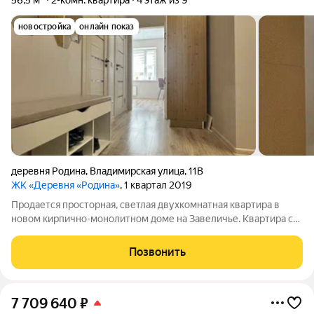
56,5 м²
2-комн. квартира
4 этаж из 9
новостройка
онлайн показ
деревня Родина
,
Владимирская улица
,
11В
ЖК «Деревня «Родина»
, 1 квартал 2019
Продается просторная, светлая двухкомнатная квартира в
новом кирпично-монолитном доме на Завеличье. Квартира с
хорошим качественным евроремонтом, окна стеклопакеты,
встроенная кухня с бытовой техникой, две просторные
Позвонить
комнаты, раздельный санузел. В
7 709 640
₽