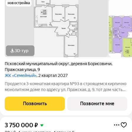
новостройка
3D-тур
Псковский муниципальный округ
,
деревня Борисовичи
,
Пражская улица
,
9
ЖК «Семейный»
, 2 квартал 2027
Продается 3-комнатная квартира №93 в строящемся кирпично
монолитном доме по адресу ул. Пражская, д. 9. тот дом часть
ЖК «Семейный» - там, где удобно жить всей семьёй А для
семьи мы всегда выбираем лучшее. Здесь всё создано для
Позвонить
Позвоните мне
того, чтобы ваши
3 750 000
₽