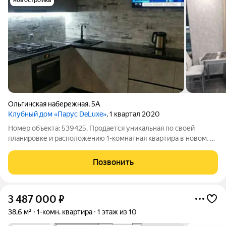
новостройка
Ольгинская набережная
,
5А
Клубный дом «Парус DeLuxe»
, 1 квартал 2020
Номер объекта: 539425. Продается уникальная по своей
планировке и расположению 1-комнатная квартира в новом, не
имеющем аналогов жилом комплексе "Парус", на Ольгинской
наб. 5а. Общая пл. 42 кв.м., кухня 10.8 кв.м., комната 17.6 кв.м, с/
Позвонить
у раздельный,
3 487 000
₽
38,6 м²
1-комн. квартира
1 этаж из 10