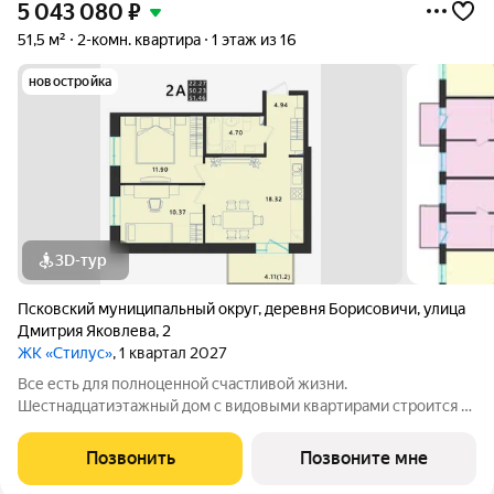
5 043 080
₽
51,5 м²
2-комн. квартира
1 этаж из 16
новостройка
3D-тур
Псковский муниципальный округ
,
деревня Борисовичи
,
улица
Дмитрия Яковлева
,
2
ЖК «Стилус»
, 1 квартал 2027
Все есть для полноценной счастливой жизни.
Шестнадцатиэтажный дом с видовыми квартирами строится в
перспективном районе Завеличье, в самом сердце развитой
инфраструктуры микрорайона «Борисовичи». Здесь комфорт
Позвонить
Позвоните мне
сочетается с удобством: развитая