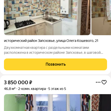
исторический район Запсковье
,
улица Олега Кошевого
,
21
Двухкомнатная квартира с раздельными комнатами
расположена в историческом районе Запсковье, в шаговой
доступности от Псковского кремля и Троицкого собора.
Объект идеально подойдет для тех, кто ценит удобное
Позвонить
расположение, качественный ремонт и
3 850 000
₽
46,8 м²
2-комн. квартира
5 этаж из 5