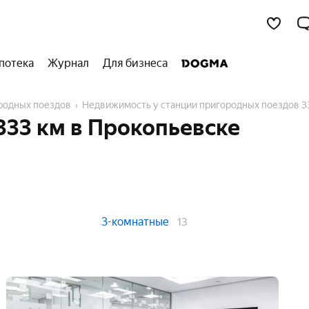
потека
Журнал
Для бизнеса
ородных поездов
Недвижимость у станции пригородных поездов 3
333 км в Прокопьевске
3-комнатные
13