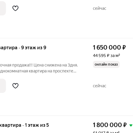
ного кирпичного дома 1969 года
сейчас
1 650 000
₽
вартира · 9 этаж из 9
44 595 ₽ за м²
онлайн показ
очная продажа!!! Цена снижена на 3дня.
однокомнатная квартира на проспекте
дь составляет 37 кв. м, из которых 26 кв.
м жилая площадь, а 8 кв. м кухня. Косметический ремонт
сейчас
1 800 000
₽
 квартира · 1 этаж из 5