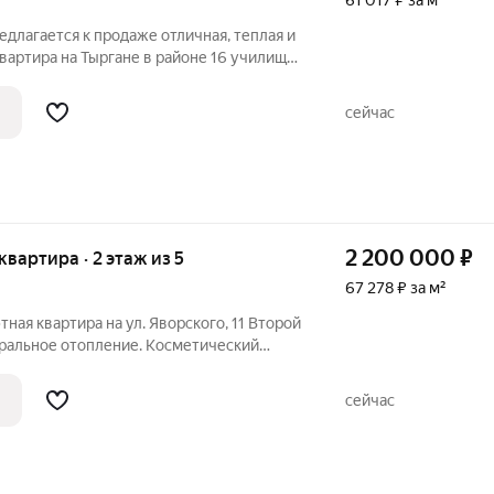
61 017 ₽ за м²
едлагается к продаже отличная, теплая и
вартира на Тыргане в районе 16 училища.
квартире сделан косметический ремонт,
лу линолеум, ванная комната обшита
сейчас
2 200 000
₽
 квартира · 2 этаж из 5
67 278 ₽ за м²
тная квартира на ул. Яворского, 11 Второй
нтральное отопление. Косметический
 заехать сразу и постепенно доводить
ых затрат. Санузел совмещенный,
сейчас