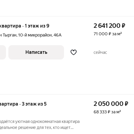
2 641 200
₽
 квартира · 1 этаж из 9
71 000 ₽ за м²
н Тырган
,
10-й микрорайон
,
46А
Написать
сейчас
2 050 000
₽
вартира · 3 этаж из 5
68 333 ₽ за м²
родаётся уютная однокомнатная квартира
ошем районе. Квартира расположена на