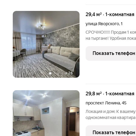
29,4 м² · 1-комнатная
улица Яворского
,
1
СРОЧНО!!!!! Продам 1 к
на тыргане! Удобная лока
детские сады, магазины 
косметический ремонт, 
Показать телефон
обои. Окна
+
26
29,8 м² · 1-комнатная
проспект Ленина
,
45
Локация и дом: К вашем
однокомнатная квартира 
проспект Ленина, 45. От
первой линии дороги (ти
Показать телефон
Удобный заезд, уютный