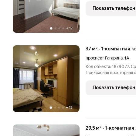
третьем этаже пятиэтаж
Показать телефон
постройки. Жилая
+
17
37 м² · 1-комнатная к
проспект Гагарина
,
1А
Код объекта: 1879077. Ср
Прекрасная просторная 
Гагарина, 1А Общая площа
Показать телефон
+
15
29,5 м² · 1-комнатная