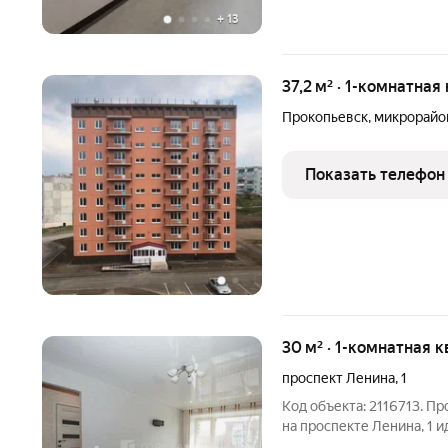
+
13
37,2 м² · 1-комнатная
Прокопьевск
,
микрорайо
Показать телефон
30 м² · 1-комнатная к
проспект Ленина
,
1
Код объекта: 2116713. П
на проспекте Ленина, 1 идеальное решение для тех, кто ищет
комфортное жильё в хор