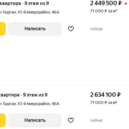
2 449 500
₽
 квартира · 9 этаж из 9
71 000 ₽ за м²
н Тырган
,
10-й микрорайон
,
46А
Написать
сейчас
2 634 100
₽
 квартира · 9 этаж из 9
71 000 ₽ за м²
н Тырган
,
10-й микрорайон
,
46А
Написать
сейчас