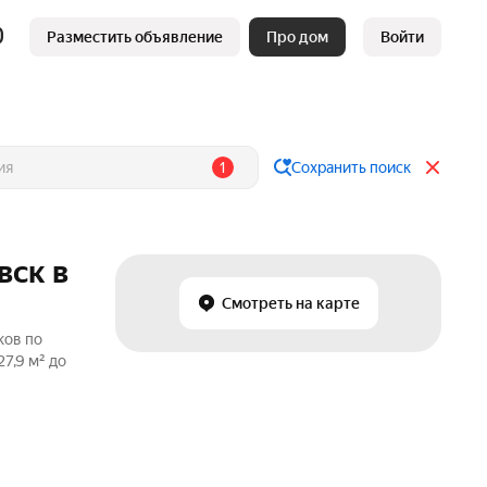
Разместить объявление
Про дом
Войти
1
Сохранить поиск
вск в
Смотреть на карте
ков по
7,9 м² до