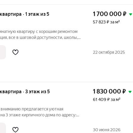
1 700 000
₽
 квартира · 1 этаж из 5
57 823 ₽ за м²
омнатную квартиру с хорошим ремонтом
ция, все в шаговой доступности, школы,
транспорт. В квартире сделан
натяжной потолок, поклеены хорошие
22 октября 2025
1 830 000
₽
 квартира · 3 этаж из 5
61 409 ₽ за м²
у вниманию предлагается уютная
на 3 этаже кирпичного дома по адресу:
личное расположение: дом второй от
хо, но близко к основным улицам).
30 июня 2026