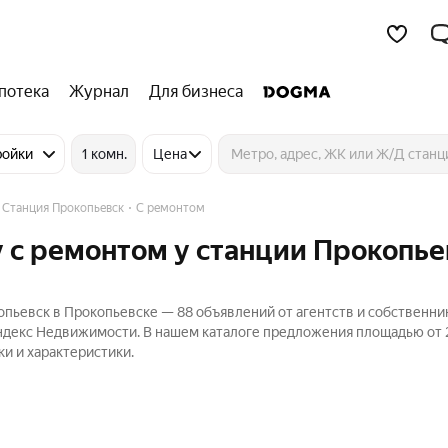
потека
Журнал
Для бизнеса
ройки
1 комн.
Цена
Станция Прокопьевск
С ремонтом
 с ремонтом у станции Прокопье
пьевск в Прокопьевске — 88 объявлений от агентств и собственни
ндекс Недвижимости. В нашем каталоге предложения площадью от 2
ки и характеристики.