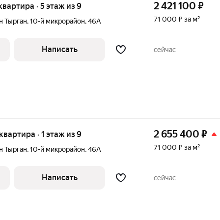
2 421 100
₽
 квартира · 5 этаж из 9
71 000 ₽ за м²
н Тырган
,
10-й микрорайон
,
46А
Написать
сейчас
2 655 400
₽
 квартира · 1 этаж из 9
71 000 ₽ за м²
н Тырган
,
10-й микрорайон
,
46А
Написать
сейчас