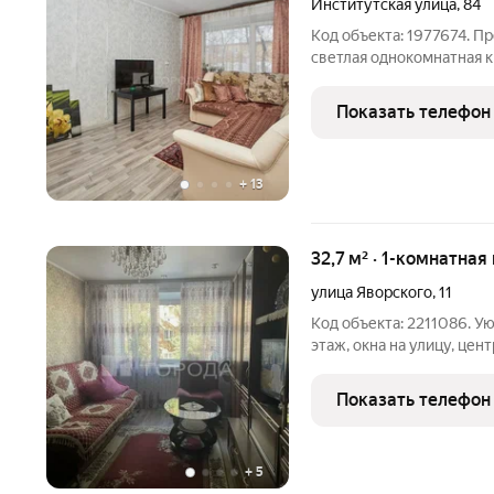
Институтская улица
,
84
Код объекта: 1977674. Пр
светлая однокомнатная к
Квартира не угловая. В 
окна пластиковые, на по
Показать телефон
+
13
32,7 м² · 1-комнатная
улица Яворского
,
11
Код объекта: 2211086. Ую
этаж, окна на улицу, це
ремонт даёт возможность
до идеала без капитальн
Показать телефон
удобной
+
5