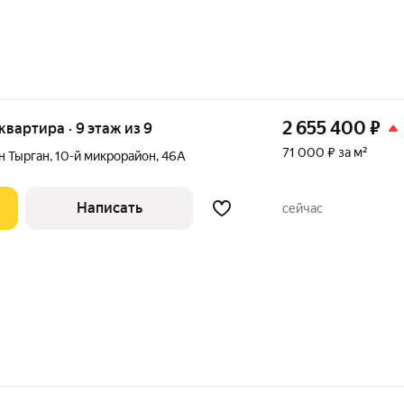
2 655 400
₽
 квартира · 9 этаж из 9
71 000 ₽ за м²
н Тырган
,
10-й микрорайон
,
46А
Написать
сейчас