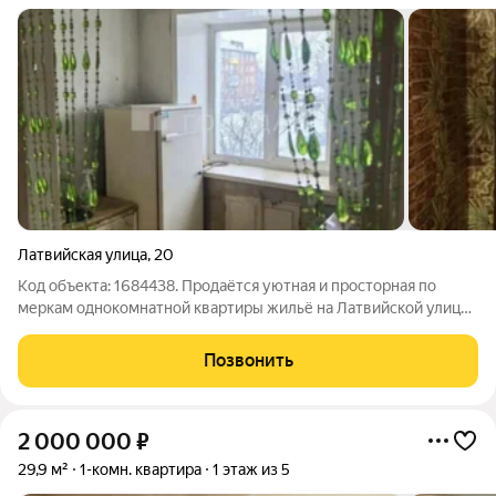
Латвийская улица
,
20
Код объекта: 1684438. Продаётся уютная и просторная по
меркам однокомнатной квартиры жильё на Латвийской улице,
20. Квартира расположена на третьем этаже пятиэтажного
кирпичного дома 1963 года постройки. Здесь вас порадует
Позвонить
общая площадь в 30.7
2 000 000
₽
29,9 м²
1-комн. квартира
1 этаж из 5