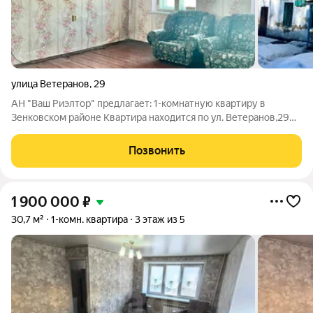
улица Ветеранов
,
29
АН "Ваш Риэлтор" предлагает: 1-комнатную квартиру в
Зенковском районе Квартира находится по ул. Ветеранов,29
Квартира расположена на 2-м этаже 2-этажного кирпичного
дома. Дом 1961 года постройки. Общая площадь квартиры
Позвонить
почти 32 кв. м. Отопление
1 900 000
₽
30,7 м²
1-комн. квартира
3 этаж из 5