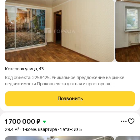
Коксовая улица
,
43
Код объекта: 2258425. Уникальное предложение на рынке
недвижимости Прокопьевска уютная и просторная
однокомнатная квартира в доме на улице Коксовая, 43. Этот
объект идеален для молодых специалистов или одиноких
Позвонить
людей, ищущих комфортное жильё в
1 700 000
₽
29,4 м²
1-комн. квартира
1 этаж из 5