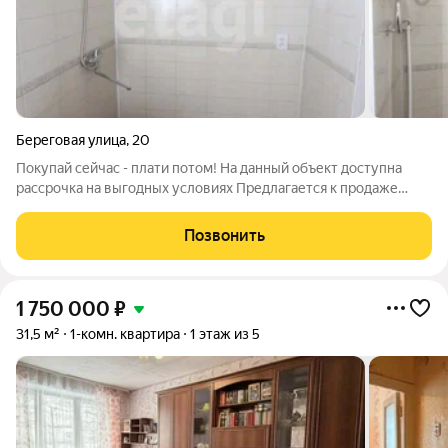
Береговая улица
,
20
Покупай сейчас - плати потом! На данный объект доступна
рассрочка на выгодных условиях Предлагается к продаже
уютная, светлая однокомнатная квартира в Зенковском районе
по улице Береговая дом 20. Квартира находится на 1 этаже 2-х
Позвонить
этажного дома. В
1 750 000
₽
31,5 м²
1-комн. квартира
1 этаж из 5