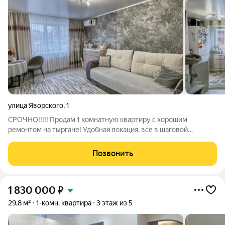
улица Яворского
,
1
СРОЧНО!!!!! Продам 1 комнатную квартиру с хорошим
ремонтом на тыргане! Удобная локация, все в шаговой
доступности, школы, детские сады, магазины транспорт. В
квартире сделан косметический ремонт, натяжной потолок,
Позвонить
поклеены хорошие обои. Окна
1 830 000
₽
29,8 м²
1-комн. квартира
3 этаж из 5