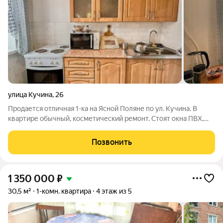
улица Кучина
,
26
Продается отличная 1-ка на Ясной Поляне по ул. Кучина. В
квартире обычный, косметический ремонт. Стоят окна ПВХ,
балкона нет, на потолке потолочная плитка, полы обычные
покрашены, батареи стоят чугунные. На кухне под
Позвонить
подоконником зимний холодильник.
1 350 000
₽
30,5 м²
1-комн. квартира
4 этаж из 5