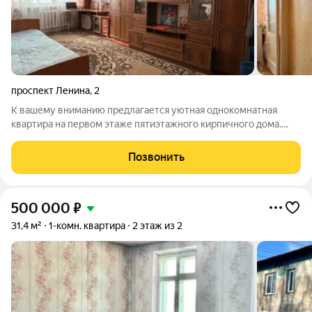
проспект Ленина
,
2
К вашему вниманию предлагается уютная однокомнатная
квартира на первом этаже пятиэтажного кирпичного дома.
Адрес: ул. Ленина, 2. Характеристики: Площадь: 31,5 кв.м. Этаж:
1 (из 5). Ремонт: Выполнен косметический ремонт. Квартира
Позвонить
чистая и ухоженная.
500 000
₽
31,4 м²
1-комн. квартира
2 этаж из 2