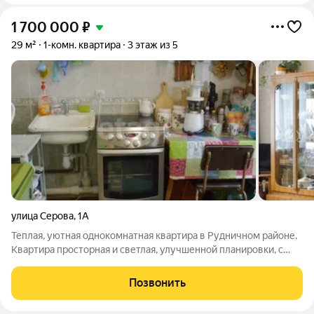
1 700 000
₽
29 м²
1-комн. квартира
3 этаж из 5
улица Серова
,
1А
Теплая, уютная однокомнатная квартира в Рудничном районе.
Квартира просторная и светлая, улучшенной планировки, с
большой кухней. Установлены пластиковые окна, имеется
балкон. Стены и потолки окрашены, на полу постелен
Позвонить
линолеум. Сан.узел совмещенный.