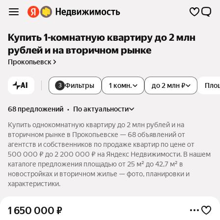
Купить 1-комнатную квартиру до 2 млн
рублей и на вторичном рынке
Прокопьевск
AI
Фильтры
1 комн.
до 2 млн ₽
Пло
3
68 предложений
•
по актуальности
Купить однокомнатную квартиру до 2 млн рублей и на
вторичном рынке в Прокопьевске — 68 объявлений от
агентств и собственников по продаже квартир по цене от
500 000 ₽ до 2 200 000 ₽ на Яндекс Недвижимости. В нашем
каталоге предложения площадью от 25 м² до 42,7 м² в
новостройках и вторичном жилье — фото, планировки и
характеристики.
1 650 000
₽