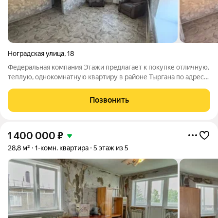
Ноградская улица
,
18
Федеральная компания Этажи предлагает к покупке отличную,
теплую, однокомнатную квартиру в районе Тыргана по адресу
Ноградская 18. Квартира располагается на третьем этаже
пятиэтажного дома. Квартира светлая, окна выходят на
Позвонить
светлую сторону. Сделан
1 400 000
₽
28,8 м²
1-комн. квартира
5 этаж из 5