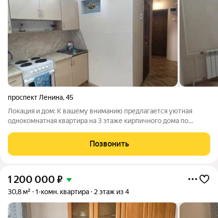
проспект Ленина
,
45
Локация и дом: К вашему вниманию предлагается уютная
однокомнатная квартира на 3 этаже кирпичного дома по
адресу: проспект Ленина, 45. Отличное расположение: дом
второй от первой линии дороги (тихо, но близко к основным
Позвонить
улицам). Удобный заезд, уютный
1 200 000
₽
30,8 м²
1-комн. квартира
2 этаж из 4