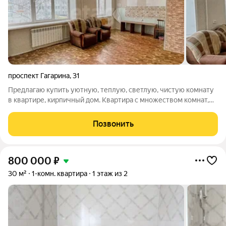
проспект Гагарина
,
31
Предлагаю купить уютную, теплую, светлую, чистую комнату
в квартире, кирпичный дом. Квартира с множеством комнат,
но в продаваемой, только два собственника. По документам:
наименование - квартира, вид помещения - комната. В комнате
Позвонить
выделена кухонная
800 000
₽
30 м²
1-комн. квартира
1 этаж из 2