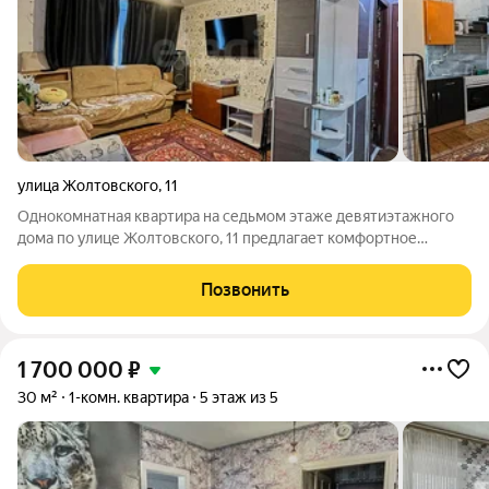
улица Жолтовского
,
11
Однокомнатная квартира на седьмом этаже девятиэтажного
дома по улице Жолтовского, 11 предлагает комфортное
городское жилье в районе Тырган. Объект находится в
хорошем состоянии и готов к заселению после
Позвонить
косметического ремонта, что позволяет новому
1 700 000
₽
30 м²
1-комн. квартира
5 этаж из 5