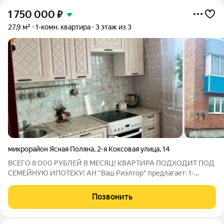
1 750 000
₽
27,9 м²
1-комн. квартира
3 этаж из 3
микрорайон Ясная Поляна
,
2-я Коксовая улица
,
14
ВСЕГО 8 000 РУБЛЕЙ В МЕСЯЦ! КВАРТИРА ПОДХОДИТ ПОД
СЕМЕЙНУЮ ИПОТЕКУ! АН "Ваш Риэлтор" предлагает: 1-
комнатную квартиру на Ясной Поляне Квартира находится по
ул. 2-я Коксовая,14, в самом центре Ясной Поляны.
Позвонить
Обновленная 71 школа, детский садик, почта,