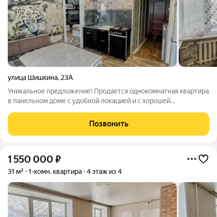
улица Шишкина
,
23А
Уникальное предложение! Продается однокомнатная квартира
в панельном доме с удобной локацией и с хорошей
инфраструктурой. Квартира светлая с индивидуальной
планировкой. Окна пластиковые. В квартир произведен
Позвонить
косметический ремонт, но не лишает новых
1 550 000
₽
31 м²
1-комн. квартира
4 этаж из 4