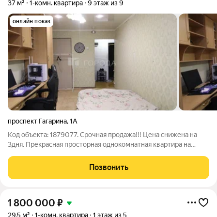
37 м²
1-комн. квартира
9 этаж из 9
онлайн показ
проспект Гагарина
,
1А
Код объекта: 1879077. Срочная продажа!!! Цена снижена на
3дня. Прекрасная просторная однокомнатная квартира на
проспекте Гагарина, 1А Общая площадь составляет 37 кв. м, из
которых 26 кв. м жилая площадь, а 8 кв. м кухня.
Позвонить
Косметический ремонт
1 800 000
₽
29,5 м²
1-комн. квартира
1 этаж из 5