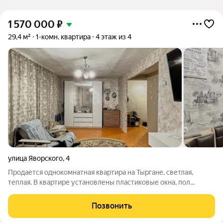
1 570 000
₽
29,4 м²
1-комн. квартира
4 этаж из 4
улица Яворского
,
4
Продается однокомнатная квартира на Тыргане, светлая,
теплая. В квартире установлены пластиковые окна, пол
деревянный, заменены новые радиаторы. Квартира требует
ремонта, что является хорошей возможностью сделать
Позвонить
ремонт на ваш вкус. Сан.узел