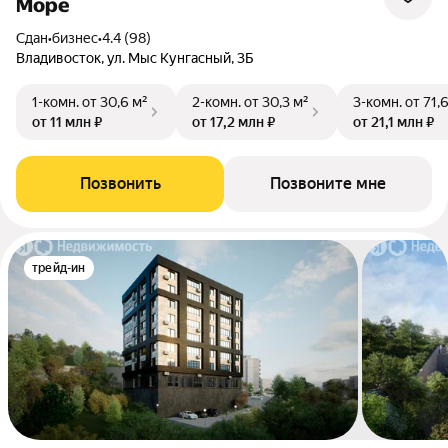
Море
Сдан
•
бизнес
•
4.4 (98)
Владивосток, ул. Мыс Кунгасный, 3Б
1-комн.
от 30,6 м²
2-комн.
от 30,3 м²
3-комн.
от 71,
от 11 млн ₽
от 17,2 млн ₽
от 21,1 млн ₽
Позвонить
Позвоните мне
трейд-ин