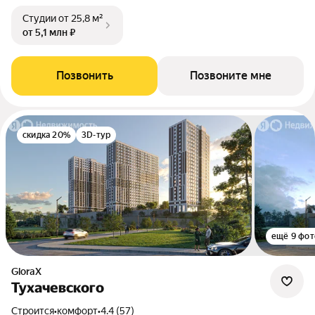
Студии
от 25,8 м²
от 5,1 млн ₽
Позвонить
Позвоните мне
скидка 20%
3D-тур
ещё 9 фот
GloraX
Тухачевского
Строится
•
комфорт
•
4.4 (57)