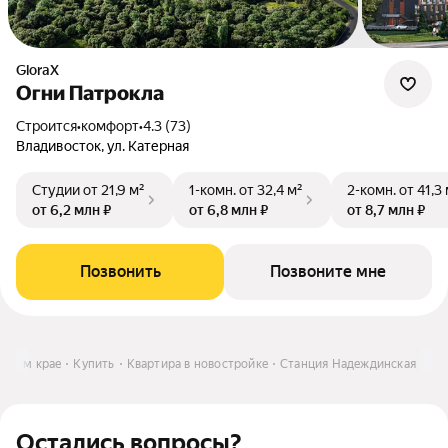
GloraX
Огни Патрокла
Строится
•
комфорт
•
4.3 (73)
Владивосток, ул. Катерная
Студии
от 21,9 м²
1-комн.
от 32,4 м²
2-комн.
от 41,3
от 6,2 млн ₽
от 6,8 млн ₽
от 8,7 млн ₽
Позвонить
Позвоните мне
рском крае
Купить
Квартира в новостройке
Станция Надеждинская
Остались вопросы?