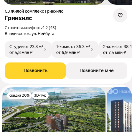
СЗ Жилой комплекс Гринхилс
Гринхилс
Строится
•
комфорт
•
4.2 (45)
Владивосток, ул. Нейбута
Студии
от 23,8 м²
1-комн.
от 36,3 м²
2-комн.
от 38,4
от 5,8 млн ₽
от 6,9 млн ₽
от 7,5 млн ₽
Позвонить
Позвоните мне
скидка 20%
3D-тур