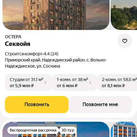
ОСТЕРА
Cеквойя
Строится
•
комфорт
•
4.4 (24)
Приморский край, Надеждинский район, с. Вольно-
Надеждинское, ул. Соснина
Студии
от 31,1 м²
1-комн.
от 38 м²
2-комн.
от 58,5 м
от 5,9 млн ₽
от 6 млн ₽
от 8,1 млн ₽
Позвонить
Позвоните мне
беспроцентная рассрочка
3D-тур