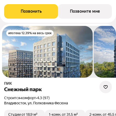
Позвонить
Позвоните мне
ипотека 12.39% на весь срок
ПИК
Снежный парк
Строится
•
комфорт
•
4.3 (97)
Владивосток, ул. Полковника Фесюна
Студии
от 18,9 м²
1-комн.
от 31,5 м²
2-комн.
от 45,5