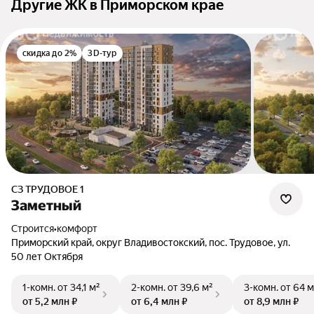
Другие ЖК в Приморском крае
скидка до 2%
3D-тур
СЗ ТРУДОВОЕ 1
Заметный
Строится
•
комфорт
Приморский край, округ Владивостокский, пос. Трудовое, ул.
50 лет Октября
1-комн.
от 34,1 м²
2-комн.
от 39,6 м²
3-комн.
от 64 м
от 5,2 млн ₽
от 6,4 млн ₽
от 8,9 млн ₽