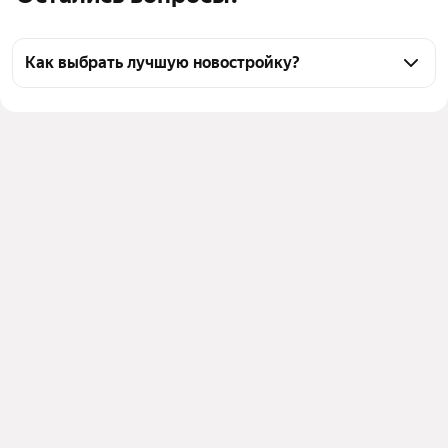
Как выбрать лучшую новостройку?
Воспользуйтесь тепловой картой для оценки 
инфраструктуры и транспортной доступности 
новостроек в выбранном районе у станции 
Надеждинская в Приморском крае
Для легкого выбора подходящей новостройки в 
верхней части страницы есть самые частые 
комбинации фильтров, например «» или «»
Помимо удобной сортировки по цене вы можете 
отсортировать результаты по стоимости 
квадратного метра или площади
Выберите в фильтре подходящие условия сделки - 
например, в рассрочку