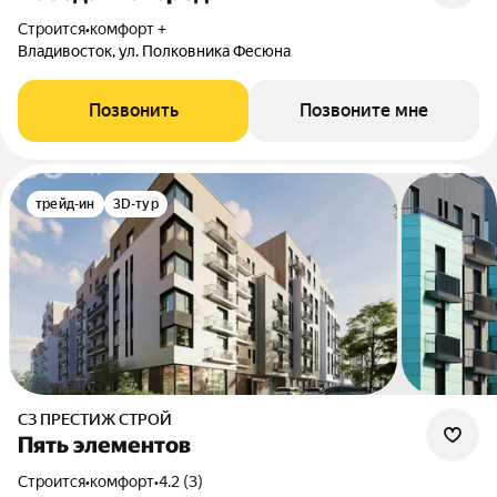
Строится
•
комфорт +
Владивосток, ул. Полковника Фесюна
Позвонить
Позвоните мне
трейд-ин
3D-тур
СЗ ПРЕСТИЖ СТРОЙ
Пять элементов
Строится
•
комфорт
•
4.2 (3)