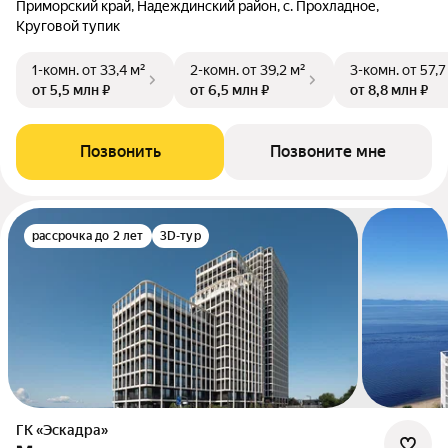
Приморский край, Надеждинский район, с. Прохладное,
Круговой тупик
1-комн.
от 33,4 м²
2-комн.
от 39,2 м²
3-комн.
от 57,7
от 5,5 млн ₽
от 6,5 млн ₽
от 8,8 млн ₽
Позвонить
Позвоните мне
рассрочка до 2 лет
3D-тур
ГК «Эскадра»