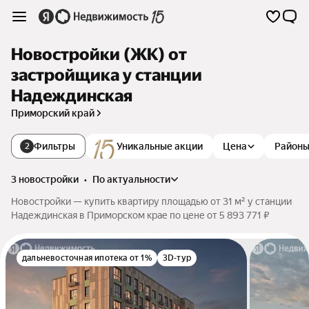
Новостройки (ЖК) от
застройщика у станции
Надеждинская
Приморский край
Фильтры
Уникальные акции
Цена
Район
2
3 новостройки
•
по актуальности
Новостройки — купить квартиру площадью от 31 м² у станции
Надеждинская в Приморском крае по цене от 5 893 771 ₽
дальневосточная ипотека от 1%
3D-тур