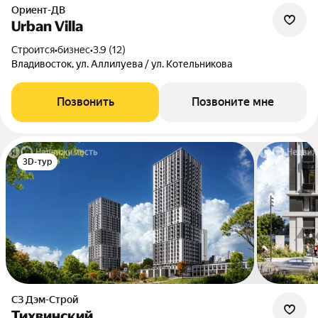
Ориент-ДВ
Urban Villa
Строится
•
бизнес
•
3.9 (12)
Владивосток, ул. Аллилуева / ул. Котельникова
Позвонить
Позвоните мне
3D-тур
СЗ Дэм-Строй
Тихвинский