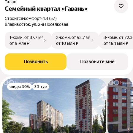
Талан
Семейный квартал «Гавань»
Строится
•
комфорт
•
4.4 (57)
Владивосток, ул. 2-я Поселковая
1-комн.
от 37,7 м²
2-комн.
от 52,7 м²
3-комн.
от 72,3
от 9 млн ₽
от 10 млн ₽
от 16,1 млн ₽
Позвонить
Позвоните мне
скидка 30%
3D-тур