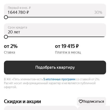
Первый взнос, ₽
₽
30%
Срок кредита
лет
от 2%
от 19 415 ₽
Ставка
Платёж в месяц
Подобрать квартиру
В ЖК «Пять элементов» есть
5 ипотечных программ
со ставкой от 2%.
Расчёт носит информационный характер и не является публичной
офертой.
Скидки и акции
Подписаться