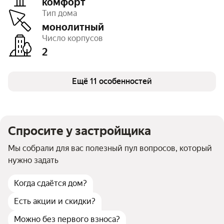
комфорт
Этажность
от 7 до 8
Тип дома
Отделка
черновая
Высота потолков
3 м
монолитный
Паркинг, машиноместа
есть открытый
Число корпусов
Тип договора
ДДУ, 214 ФЗ
2
Очереди
1
Число квартир
247
Безбарьерная среда
есть
Колясочные
Ещё 11 особенностей
есть
Детская площадка
есть
Спортивная площадка
есть
Спросите у застройщика
Мы собрали для вас полезный пул вопросов, который
нужно задать
Когда сдаётся дом?
Есть акции и скидки?
Можно без первого взноса?