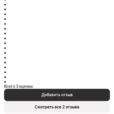
года компания является действующим юридическим
лицом.
Сфера деятельности застройщика охватывает
строительство жилых и нежилых зданий, прокладку
инженерных коммуникаций для водоснабжения и
водоотведения, газоснабжения, а также разведочное
бурение, демонтаж зданий и другие направления
строительной отрасли.
Всего 3 оценки
Добавить отзыв
Смотреть все 2 отзыва