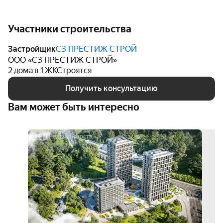
Участники строительства
Застройщик
СЗ ПРЕСТИЖ СТРОЙ
ООО «СЗ ПРЕСТИЖ СТРОЙ»
2 дома в 1 ЖК
Строятся
Получить консультацию
Вам может быть интересно
тран
ипот
от 19
3D-
тур