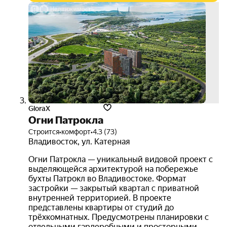
скид
30%
3D-
тур
GloraX
Огни Патрокла
Строится
•
комфорт
•
4.3 (73)
Владивосток
,
ул. Катерная
Огни Патрокла — уникальный видовой проект с
выделяющейся архитектурой на побережье
бухты Патрокл во Владивостоке. Формат
застройки — закрытый квартал с приватной
внутренней территорией. В проекте
представлены квартиры от студий до
трёхкомнатных. Предусмотрены планировки с
отдельными гардеробными и просторными