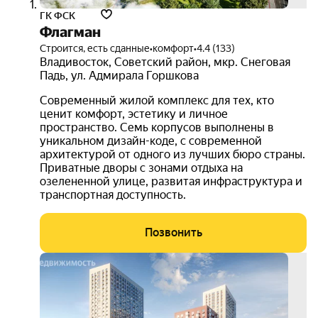
ГК ФСК
Флагман
Строится, есть сданные
•
комфорт
•
4.4 (133)
Владивосток
,
Советский район
,
мкр. Снеговая
Падь
,
ул. Адмирала Горшкова
Современный жилой комплекс для тех, кто
ценит комфорт, эстетику и личное
пространство. Семь корпусов выполнены в
уникальном дизайн-коде, с современной
архитектурой от одного из лучших бюро страны.
Приватные дворы с зонами отдыха на
озелененной улице, развитая инфраструктура и
транспортная доступность.
Позвонить
ипот
12.3
на ве
срок