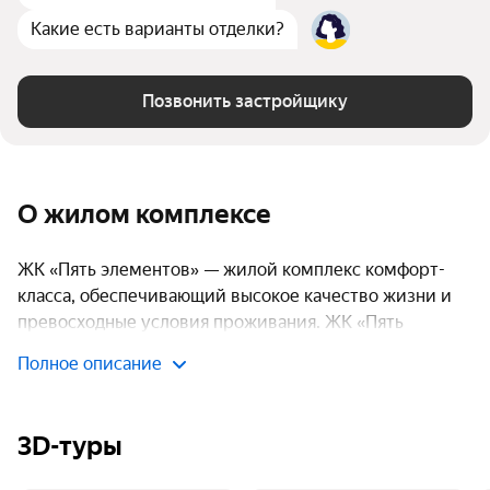
Какие есть варианты отделки?
Позвонить застройщику
О жилом комплексе
ЖК «Пять элементов» — жилой комплекс комфорт-
класса, обеспечивающий высокое качество жизни и
превосходные условия проживания. ЖК «Пять
элементов» предлагает разнообразный выбор жилья:
Полное описание
от компактных однокомнатных до просторных
четырехкомнатных квартир, что позволяет подобрать
идеальный вариант для семей разного состава.
3D-туры
Архитектурная композиция комплекса включает два
корпуса высотой от 1 до 8 этажей, создающих