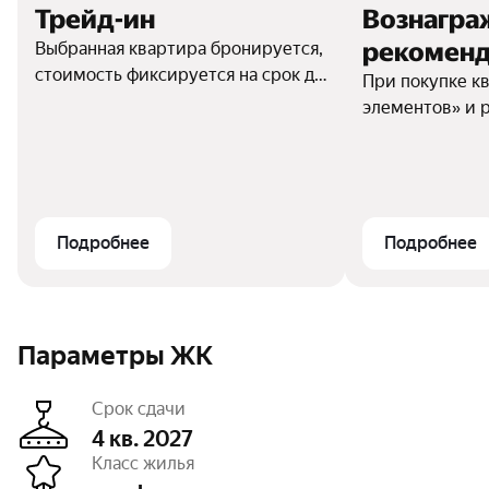
Трейд-ин
Вознагра
рекомен
Выбранная квартира бронируется,
стоимость фиксируется на срок до
При покупке к
3 месяцев. Осуществляется
элементов» и 
продажа текущего объекта
проекта другу,
недвижимости с сопровождением
квартиры друг
специалистов.
стоимости его
получает бонус
покупку.
Подробнее
Подробнее
Параметры ЖК
Срок сдачи
4 кв. 2027
Класс жилья