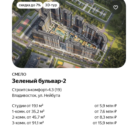
скидка до 7%
3D-тур
СМЕЛО
Зеленый бульвар-2
Строится
•
комфорт
•
4.3 (19)
Владивосток, ул. Нейбута
Студии от 19,1 м²
от 5,9 млн ₽
1-комн. от 35,2 м²
от 7,6 млн ₽
2-комн. от 45,7 м²
от 8,3 млн ₽
3-комн. от 91,1 м²
от 15,9 млн ₽