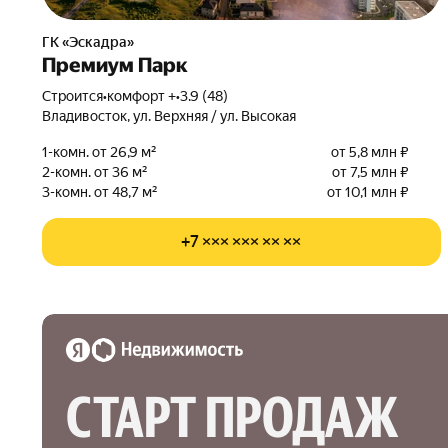
ГК «Эскадра»
Премиум Парк
Строится
•
комфорт +
•
3.9 (48)
Владивосток, ул. Верхняя / ул. Высокая
1-комн. от 26,9 м²
от 5,8 млн ₽
2-комн. от 36 м²
от 7,5 млн ₽
3-комн. от 48,7 м²
от 10,1 млн ₽
+7 ××× ××× ×× ××
СТАРТ ПРОДАЖ