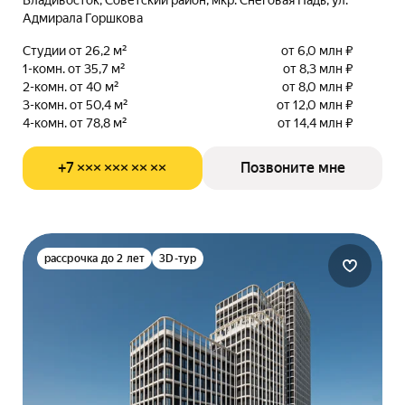
Владивосток, Советский район, мкр. Снеговая Падь, ул.
Адмирала Горшкова
Студии от 26,2 м²
от 6,0 млн ₽
1-комн. от 35,7 м²
от 8,3 млн ₽
2-комн. от 40 м²
от 8,0 млн ₽
3-комн. от 50,4 м²
от 12,0 млн ₽
4-комн. от 78,8 м²
от 14,4 млн ₽
+7 ××× ××× ×× ××
Позвоните мне
рассрочка до 2 лет
3D-тур