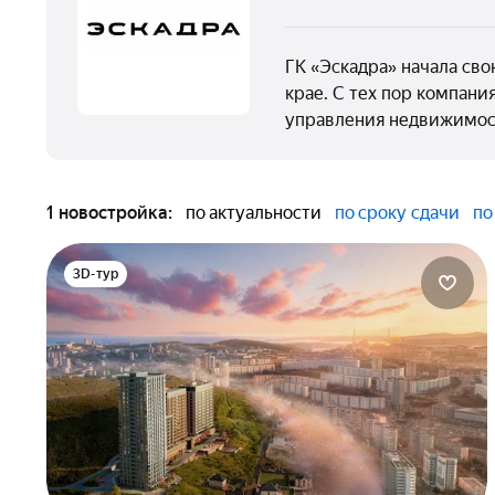
ГК «Эскадра» начала сво
крае. С тех пор компани
управления недвижимо
1 новостройка:
по актуальности
по сроку сдачи
по
3D-тур