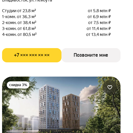
Владивосток, ул. Нейбута
Студии от 23,8 м²
от 5,8 млн ₽
1-комн. от 36,3 м²
от 6,9 млн ₽
2-комн. от 38,4 м²
от 7,5 млн ₽
3-комн. от 61,8 м²
от 11,4 млн ₽
4-комн. от 80,5 м²
от 13,4 млн ₽
+7 ××× ××× ×× ××
Позвоните мне
скидка 3%