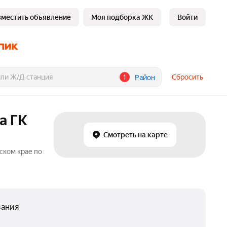
зместить объявление
Моя подборка ЖК
Войти
1
Сбросить
Район
а ГК
Смотреть на карте
ском крае по
вания