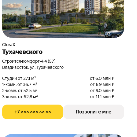
GloraX
Тухачевского
Строится
•
комфорт
•
4.4 (57)
Владивосток, ул. Тухачевского
Студии от 27,1 м²
от 6,0 млн ₽
1-комн. от 36,7 м²
от 6,9 млн ₽
2-комн. от 52,5 м²
от 9,0 млн ₽
3-комн. от 62,8 м²
от 11,1 млн ₽
+7 ××× ××× ×× ××
Позвоните мне