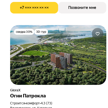
+7 ××× ××× ×× ××
Позвоните мне
скидка 30%
3D-тур
GloraX
Огни Патрокла
Строится
•
комфорт
•
4.3 (73)