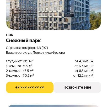
ПИК
Снежный парк
Строится
•
комфорт
•
4.3 (97)
Владивосток, ул. Полковника Фесюна
Студии от 18,9 м²
от 4,8 млн ₽
1-комн. от 31,5 м²
от 6,4 млн ₽
2-комн. от 45,5 м²
от 8,5 млн ₽
3-комн. от 70,2 м²
от 12,2 млн ₽
+7 ××× ××× ×× ××
Позвоните мне