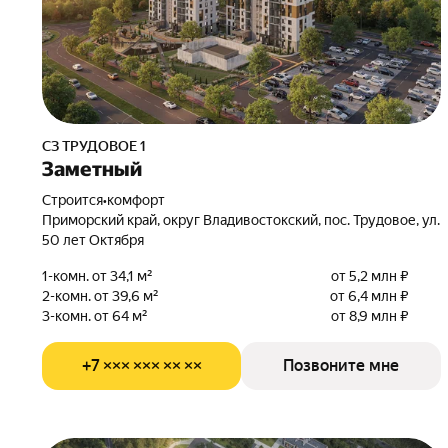
СЗ ТРУДОВОЕ 1
Заметный
Строится
•
комфорт
Приморский край, округ Владивостокский, пос. Трудовое, ул.
50 лет Октября
1-комн. от 34,1 м²
от 5,2 млн ₽
2-комн. от 39,6 м²
от 6,4 млн ₽
3-комн. от 64 м²
от 8,9 млн ₽
+7 ××× ××× ×× ××
Позвоните мне