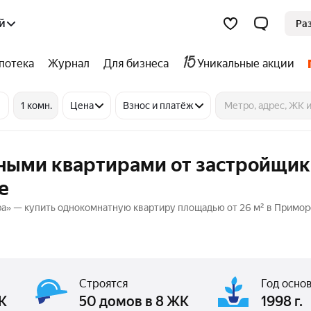
й
Ра
потека
Журнал
Для бизнеса
Уникальные акции
1 комн.
Цена
Взнос и платёж
тными квартирами от застройщик
е
ра» — купить однокомнатную квартиру площадью от 26 м² в Примор
Строятся
Год осно
ЖК
50 домов в 8 ЖК
1998 г.