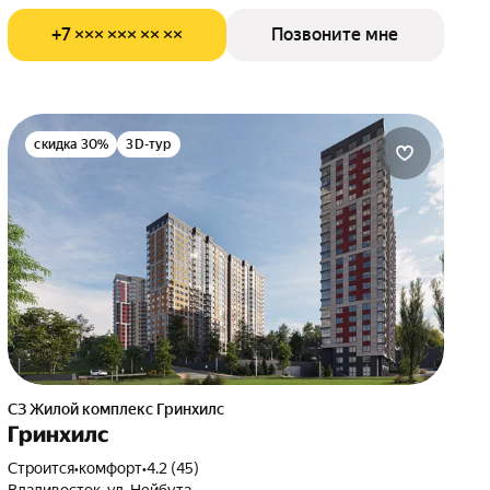
+7 ××× ××× ×× ××
Позвоните мне
скидка 30%
3D-тур
СЗ Жилой комплекс Гринхилс
Гринхилс
Строится
•
комфорт
•
4.2 (45)