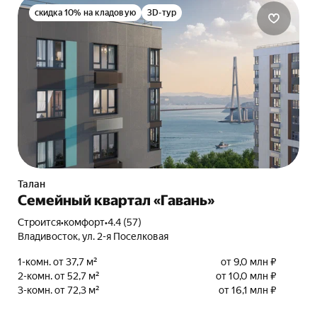
скидка 10% на кладовую
3D-тур
Талан
Семейный квартал «Гавань»
Строится
•
комфорт
•
4.4 (57)
Владивосток, ул. 2-я Поселковая
1-комн. от 37,7 м²
от 9,0 млн ₽
2-комн. от 52,7 м²
от 10,0 млн ₽
3-комн. от 72,3 м²
от 16,1 млн ₽