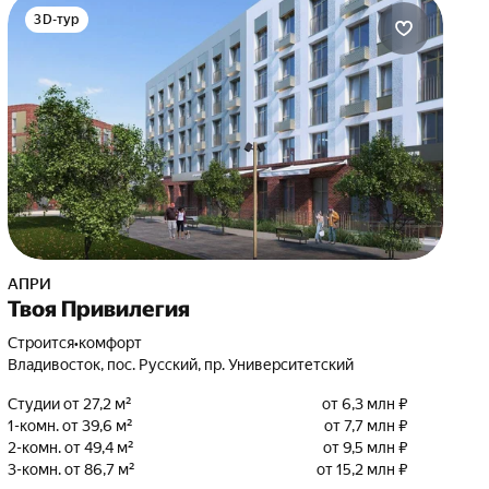
3D-тур
АПРИ
Твоя Привилегия
Строится
•
комфорт
Владивосток, пос. Русский, пр. Университетский
Студии от 27,2 м²
от 6,3 млн ₽
1-комн. от 39,6 м²
от 7,7 млн ₽
2-комн. от 49,4 м²
от 9,5 млн ₽
3-комн. от 86,7 м²
от 15,2 млн ₽