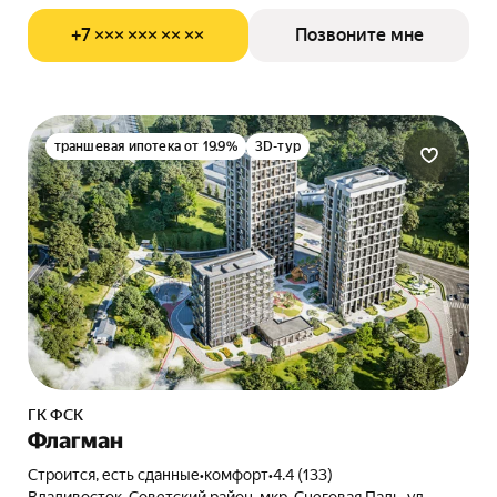
+7 ××× ××× ×× ××
Позвоните мне
траншевая ипотека от 19.9%
3D-тур
ГК ФСК
Флагман
Строится, есть сданные
•
комфорт
•
4.4 (133)