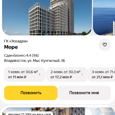
ГК «Эскадра»
Море
Сдан
•
бизнес
•
4.4 (98)
Владивосток, ул. Мыс Кунгасный, 3Б
1-комн.
от 30,6 м²
2-комн.
от 30,3 м²
3-комн.
от 71,
от 11 млн ₽
от 17,2 млн ₽
от 21,1 млн ₽
Позвонить
Позвоните мне
ипотека 12.39% на весь срок