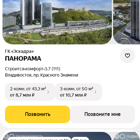
ГК «Эскадра»
ПАНОРАМА
Строится
•
комфорт
•
3.7 (111)
Владивосток, пр. Красного Знамени
2-комн.
от 43,3 м²
3-комн.
от 50 м²
от 8,7 млн ₽
от 10,7 млн ₽
Позвонить
Позвоните мне