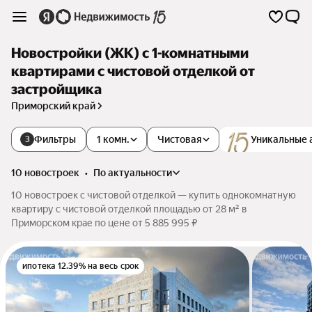
Новостройки (ЖК) с 1-комнатными
квартирами с чистовой отделкой от
застройщика
Приморский край
Фильтры
1 комн.
Чистовая
Уникальные 
3
10 новостроек
•
по актуальности
10 новостроек с чистовой отделкой — купить однокомнатную
квартиру с чистовой отделкой площадью от 28 м² в
Приморском крае по цене от 5 885 995 ₽
ипотека 12.39% на весь срок