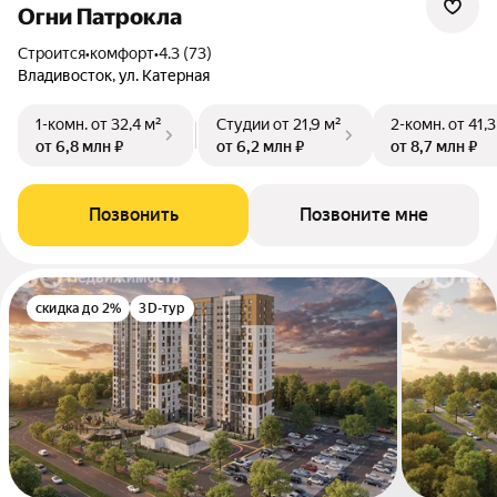
Огни Патрокла
Строится
•
комфорт
•
4.3 (73)
Владивосток, ул. Катерная
1-комн.
от 32,4 м²
Студии
от 21,9 м²
2-комн.
от 41,3
от 6,8 млн ₽
от 6,2 млн ₽
от 8,7 млн ₽
Позвонить
Позвоните мне
скидка до 2%
3D-тур