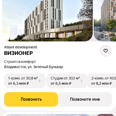
Atlant development
ВИЗИОНЕР
Строится
•
комфорт
Владивосток, ул. Зелёный Бульвар
1-комн.
от 30,8 м²
Студии
от 30,1 м²
2-комн.
от 43,
от 6,3 млн ₽
от 6,5 млн ₽
от 8,2 млн ₽
Позвонить
Позвоните мне