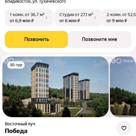
Владивосток, ул. Тухачевского
1-комн.
от 36,7 м²
Студии
от 27,1 м²
2-комн.
от 52,5
от 6,9 млн ₽
от 6 млн ₽
от 9 млн ₽
Позвонить
Позвоните мне
3D-тур
Восточный луч
Победа