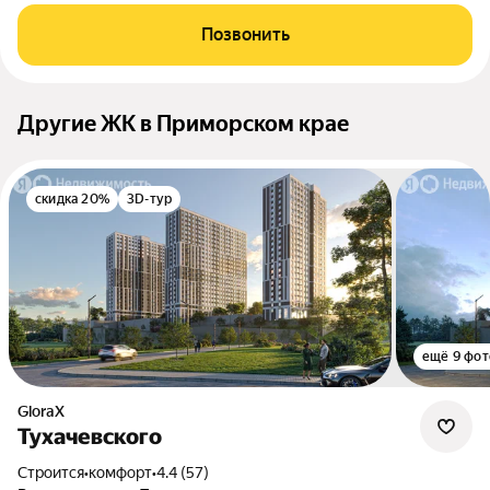
Позвонить
Другие ЖК в Приморском крае
скидка 20%
3D-тур
ещё 9 фот
GloraX
Тухачевского
Строится
•
комфорт
•
4.4 (57)