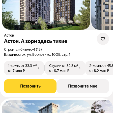
Астон
Астон. А зори здесь тихие
Строится
•
бизнес
•
4 (13)
Владивосток, ул. Борисенко, 100Е, стр. 1
1-комн.
от 33,3 м²
Студии
от 32,3 м²
2-комн.
от 45,
от 7 млн ₽
от 6,7 млн ₽
от 8,2 млн ₽
Позвонить
Позвоните мне