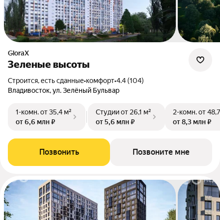
GloraX
Зеленые высоты
Строится, есть сданные
•
комфорт
•
4.4 (104)
Владивосток, ул. Зелёный Бульвар
1-комн.
от 35,4 м²
Студии
от 26,1 м²
2-комн.
от 48,
от 6,6 млн ₽
от 5,6 млн ₽
от 8,3 млн ₽
Позвонить
Позвоните мне