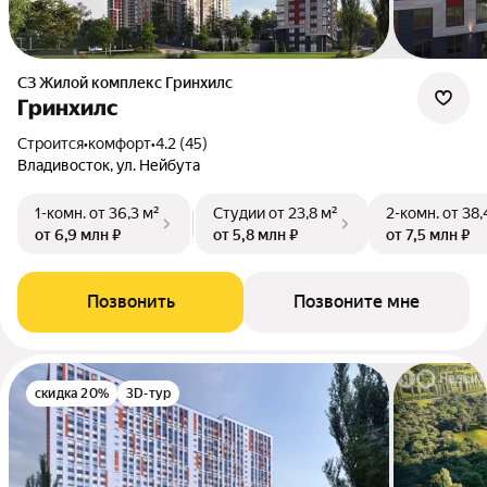
СЗ Жилой комплекс Гринхилс
Гринхилс
Строится
•
комфорт
•
4.2 (45)
Владивосток, ул. Нейбута
1-комн.
от 36,3 м²
Студии
от 23,8 м²
2-комн.
от 38,
от 6,9 млн ₽
от 5,8 млн ₽
от 7,5 млн ₽
Позвонить
Позвоните мне
скидка 20%
3D-тур