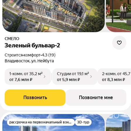
СМЕЛО
Зеленый бульвар-2
Строится
•
комфорт
•
4.3 (19)
Владивосток, ул. Нейбута
1-комн.
от 35,2 м²
Студии
от 19,1 м²
2-комн.
от 45,7
от 7,6 млн ₽
от 5,9 млн ₽
от 8,3 млн ₽
Позвонить
Позвоните мне
рассрочка на первоначальный взнос
3D-тур