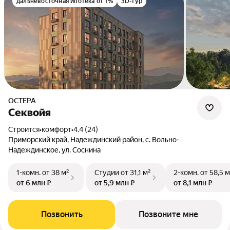
дальневосточная ипотека от 1%
3D-тур
ОСТЕРА
Cеквойя
Строится
•
комфорт
•
4.4 (24)
Приморский край, Надеждинский район, с. Вольно-
Надеждинское, ул. Соснина
1-комн.
от 38 м²
Студии
от 31,1 м²
2-комн.
от 58,5 м
от 6 млн ₽
от 5,9 млн ₽
от 8,1 млн ₽
Позвонить
Позвоните мне