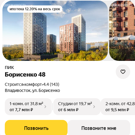
ипотека 12.39% на весь срок
ПИК
Борисенко 48
Строится
•
комфорт
•
4.4 (143)
Владивосток, ул. Борисенко
1-комн.
от 31,8 м²
Студии
от 19,7 м²
2-комн.
от 42,8
от 7,7 млн ₽
от 6 млн ₽
от 9,5 млн ₽
Позвонить
Позвоните мне