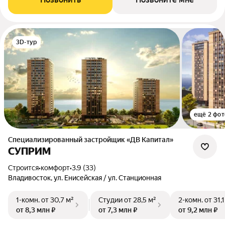
3D-тур
ещё 2 фот
Специализированный застройщик «ДВ Капитал»
СУПРИМ
Строится
•
комфорт
•
3.9 (33)
Владивосток, ул. Енисейская / ул. Станционная
1-комн.
от 30,7 м²
Студии
от 28,5 м²
2-комн.
от 31,
от 8,3 млн ₽
от 7,3 млн ₽
от 9,2 млн ₽