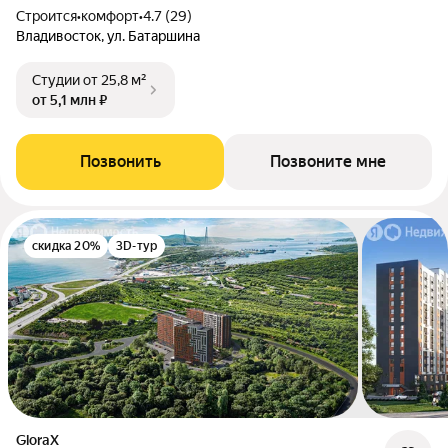
Строится
•
комфорт
•
4.7 (29)
Владивосток, ул. Батаршина
Студии
от 25,8 м²
от 5,1 млн ₽
Позвонить
Позвоните мне
скидка 20%
3D-тур
GloraX