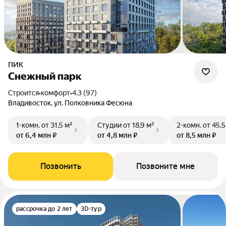
ПИК
Снежный парк
Строится
•
комфорт
•
4.3 (97)
Владивосток, ул. Полковника Фесюна
1-комн.
от 31,5 м²
Студии
от 18,9 м²
2-комн.
от 45,5
от 6,4 млн ₽
от 4,8 млн ₽
от 8,5 млн ₽
Позвонить
Позвоните мне
рассрочка до 2 лет
3D-тур