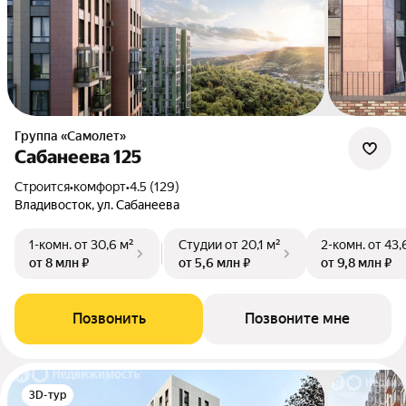
Группа «Самолет»
Сабанеева 125
Строится
•
комфорт
•
4.5 (129)
Владивосток, ул. Сабанеева
1-комн.
от 30,6 м²
Студии
от 20,1 м²
2-комн.
от 43,
от 8 млн ₽
от 5,6 млн ₽
от 9,8 млн ₽
Позвонить
Позвоните мне
3D-тур