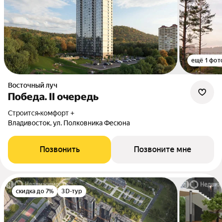
ещё 1 фот
Восточный луч
Победа. II очередь
Строится
•
комфорт +
Владивосток, ул. Полковника Фесюна
Позвонить
Позвоните мне
скидка до 7%
3D-тур