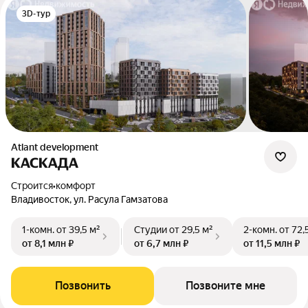
3D-тур
Atlant development
КАСКАДА
Строится
•
комфорт
Владивосток, ул. Расула Гамзатова
1-комн.
от 39,5 м²
Студии
от 29,5 м²
2-комн.
от 72,
от 8,1 млн ₽
от 6,7 млн ₽
от 11,5 млн ₽
Позвонить
Позвоните мне