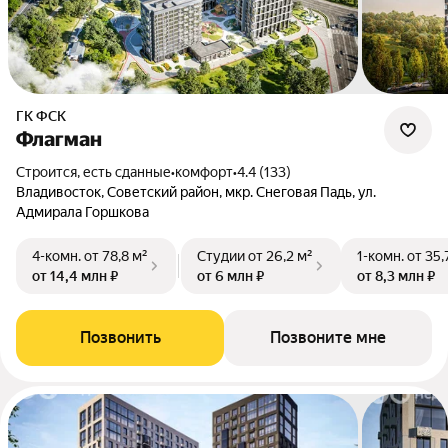
ГК ФСК
Флагман
Строится, есть сданные
•
комфорт
•
4.4 (133)
Владивосток, Советский район, мкр. Снеговая Падь, ул.
Адмирала Горшкова
4-комн.
от 78,8 м²
Студии
от 26,2 м²
1-комн.
от 35,
от 14,4 млн ₽
от 6 млн ₽
от 8,3 млн ₽
Позвонить
Позвоните мне