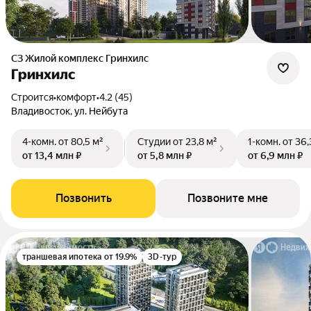
СЗ Жилой комплекс Гринхилс
Гринхилс
Строится
•
комфорт
•
4.2 (45)
Владивосток, ул. Нейбута
4-комн.
от 80,5 м²
Студии
от 23,8 м²
1-комн.
от 36,
от 13,4 млн ₽
от 5,8 млн ₽
от 6,9 млн ₽
Позвонить
Позвоните мне
траншевая ипотека от 19.9%
3D-тур