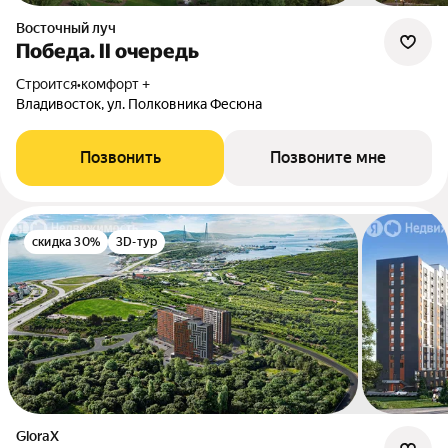
Восточный луч
Победа. II очередь
Строится
•
комфорт +
Владивосток, ул. Полковника Фесюна
Позвонить
Позвоните мне
скидка 30%
3D-тур
GloraX