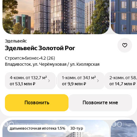
Эдельвейс
Эдельвейс Золотой Рог
Строится
•
бизнес
•
4.2 (26)
Владивосток, ул. Черёмуховая / ул. Кизлярская
4-комн.
от 132,7 м²
1-комн.
от 34,1 м²
2-комн.
от 58
от 53,1 млн ₽
от 9,9 млн ₽
от 14,7 млн ₽
Позвонить
Позвоните мне
дальневосточная ипотека 1.5%
3D-тур