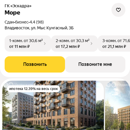
ГК «Эскадра»
Море
Сдан
•
бизнес
•
4.4 (98)
Владивосток, ул. Мыс Кунгасный, 3Б
1-комн.
от 30,6 м²
2-комн.
от 30,3 м²
3-комн.
от 71,
от 11 млн ₽
от 17,2 млн ₽
от 21,1 млн ₽
Позвонить
Позвоните мне
ипотека 12.39% на весь срок