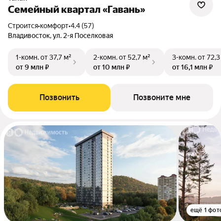
Семейный квартал «Гавань»
Строится
•
комфорт
•
4.4 (57)
Владивосток, ул. 2-я Поселковая
1-комн.
от 37,7 м²
2-комн.
от 52,7 м²
3-комн.
от 72,3
от 9 млн ₽
от 10 млн ₽
от 16,1 млн ₽
Позвонить
Позвоните мне
ещё 1 фот