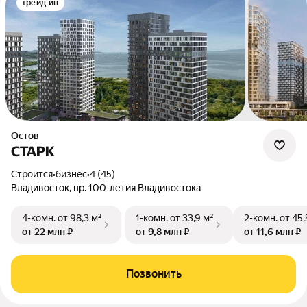
трейд-ин
Остов
СТАРК
Строится
•
бизнес
•
4 (45)
Владивосток, пр. 100-летия Владивостока
4-комн.
от 98,3 м²
1-комн.
от 33,9 м²
2-комн.
от 45,
от 22 млн ₽
от 9,8 млн ₽
от 11,6 млн ₽
Позвонить