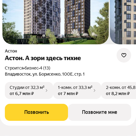
Астон
Астон. А зори здесь тихие
Строится
•
бизнес
•
4 (13)
Владивосток, ул. Борисенко, 100Е, стр. 1
Студии
от 32,3 м²
1-комн.
от 33,3 м²
2-комн.
от 45,8
от 6,7 млн ₽
от 7 млн ₽
от 8,2 млн ₽
Позвонить
Позвоните мне