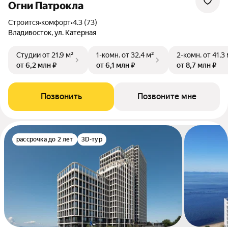
Огни Патрокла
Строится
•
комфорт
•
4.3 (73)
Владивосток, ул. Катерная
Студии
от 21,9 м²
1-комн.
от 32,4 м²
2-комн.
от 41,3
от 6,2 млн ₽
от 6,1 млн ₽
от 8,7 млн ₽
Позвонить
Позвоните мне
рассрочка до 2 лет
3D-тур