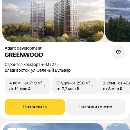
Atlant development
GREENWOOD
Строится
•
комфорт +
•
4.1 (27)
Владивосток, ул. Зелёный Бульвар
4-комн.
от 71,9 м²
Студии
от 29,6 м²
2-комн.
от 40,
от 14 млн ₽
от 7,2 млн ₽
от 8 млн ₽
Позвонить
Позвоните мне