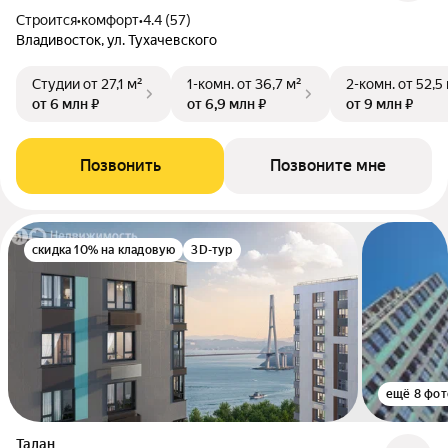
Строится
•
комфорт
•
4.4 (57)
Владивосток, ул. Тухачевского
Студии
от 27,1 м²
1-комн.
от 36,7 м²
2-комн.
от 52,5
от 6 млн ₽
от 6,9 млн ₽
от 9 млн ₽
Позвонить
Позвоните мне
скидка 10% на кладовую
3D-тур
ещё 8 фот
Талан