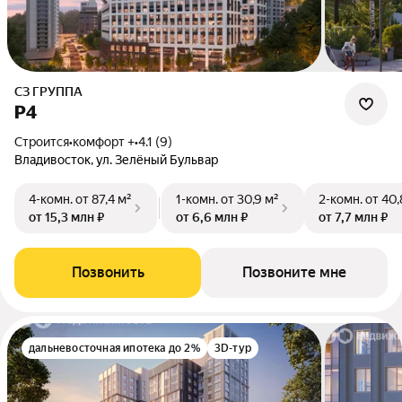
СЗ ГРУППА
Р4
Строится
•
комфорт +
•
4.1 (9)
Владивосток, ул. Зелёный Бульвар
4-комн.
от 87,4 м²
1-комн.
от 30,9 м²
2-комн.
от 40,
от 15,3 млн ₽
от 6,6 млн ₽
от 7,7 млн ₽
Позвонить
Позвоните мне
дальневосточная ипотека до 2%
3D-тур