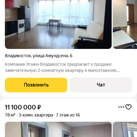
Владивосток
,
улица Амундсена
,
6
Компания Этажи-Владивосток предлагает к продаже
замечательную 2-комнатную квартиру в малоэтажном,
монолитно-каркасном доме расположенном на закрытой
территории с парковочным местом (район Вторая речка)
Позвонить
Чат
Достоинства квартиры: + Востребованный район +
11 100 000
₽
78 м²
3-комн. квартира
7 этаж из 16