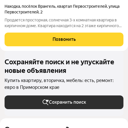
Находка
,
посёлок Врангель
,
квартал Первостроителей
,
улица
Первостроителей
,
2
Продается просторная, солнечная 3-х комнатная квартира в
кирпичном доме. Квартира находится на 2 этаже кирпичного
дома. В квартире хороший ремонт, выровнены стены,
заменена проводка, санузел в кафеле, установлены
Позвонить
пластиковые окна, теплые полы в кухне
Сохраняйте поиск и не упускайте
новые объявления
Купить квартиру, вторичка, мебель: есть, ремонт:
евро в Приморском крае
Сохранить поиск