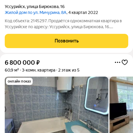
Уссурийск
,
улица Бирюкова
,
16
Жилой дом по ул. Мичурина, 8А
, 4 квартал 2022
Код объекта: 2145297. Продаётся однокомнатная квартира в
Уссурийске по адресу: Уссурийск, улица Бирюкова, 16.
Квартира расположена на 4 этаже 9-этажного монолитного
дома, построенного в 2023 году. Квартира теплая, южная,
Позвонить
сухая, не угловая,
6 800 000
₽
60,9 м²
3-комн. квартира
2 этаж из 5
онлайн показ