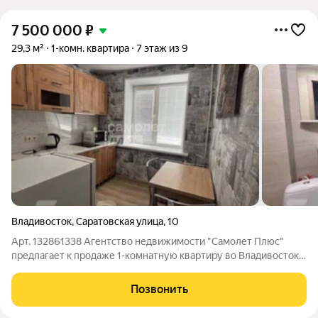
7 500 000
₽
29,3 м²
1-комн. квартира
7 этаж из 9
Владивосток
,
Саратовская улица
,
10
Арт. 132861338 Агентство недвижимости "Самолет Плюс"
предлагает к продаже 1-комнатную квартиру во Владивостоке,
по адресу ул. Саратовская 10. Квартира с качественным
ремонтом. Состояние и особенности квартиры Гардеробная,
Позвонить
Железная дверь, Ламинат,