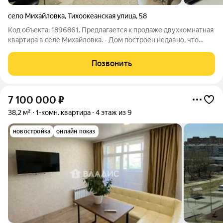
село Михайловка
,
Тихоокеанская улица
,
58
Код объекта: 1896861. Предлагается к продаже двухкомнатная
квартира в селе Михайловка. - Дом построен недавно, что
гарантирует надежность и современность всех инженерных
коммуникаций. - Квартира расположена на среднем этаже и
Позвонить
имеет общую площадь 71,9
7 100 000
₽
38,2 м²
1-комн. квартира
4 этаж из 9
новостройка
онлайн показ