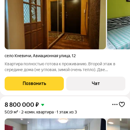
село Кневичи
,
Авиационная улица
,
12
Квартира полностью готова к проживанию. Второй этаж в
середине дома (не угловая, зимой очень тепло). Две
разнесенные друг от друга комнаты, совмещенный с/у. В с/у
электрический теплый пол. В коридоре встроенный шкаф
Позвонить
Чат
купе. Широкий подъезд и лестницы в
8 800 000
₽
50,9 м²
2-комн. квартира
1 этаж из 3