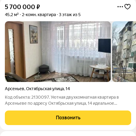
5 700 000
₽
45,2 м²
2-комн. квартира
3 этаж из 5
Арсеньев
,
Октябрьская улица
,
14
Код объекта: 2130097. Уютная двухкомнатная квартира в
Арсеньеве по адресу Октябрьская улица, 14 идеальное
решение для семей с детьми. Просторная и светлая квартира
площадью 45,2 кв. м расположена на третьем этаже
Позвонить
пятиэтажного дома. В квартире