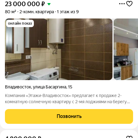
23 000 000
₽
80 м²
2-комн. квартира
1 этаж из 9
онлайн показ
Владивосток
,
улица Басаргина
,
15
Компания «Этажи-Владивосток» предлагает к продаже 2-
комнатную солнечную квартиру с 2-мя лоджиями на берегу
моря с видом на море на первом высоком этаже по адресу ул.
Басаргина д. 15 во Владивостоке Преимущества квартиры: -
Позвонить
все комнаты раздельные -