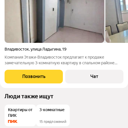
Владивосток
,
улица Ладыгина
,
19
Компания Этажи-Владивосток предлагает к продаже
замечательную 3-комнатную квартиру в спальном районе
города. Квартира расположена на 7-ом этаже 16-этажного
монолитно-бетонного дома Достоинства квартиры: +
Позвонить
Чат
Монолитно-бетонный дом. + Средний этаж (самый
Люди также ищут
Квартиры от
3-комнатные
ПИК
15 предложений