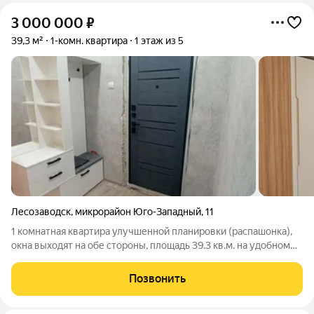
3 000 000
₽
39,3 м²
1-комн. квартира
1 этаж из 5
Лесозаводск
,
микрорайон Юго-Западный
,
11
1 комнатная квартира улучшенной планировки (распашонка),
окна выходят на обе стороны, площадь 39.3 кв.м. на удобном
первом этаже. Застекленный балкон с отделкой. Свежий
ремонт. Отличный вариант как для собственного проживания,
Позвонить
так и для сдачи в