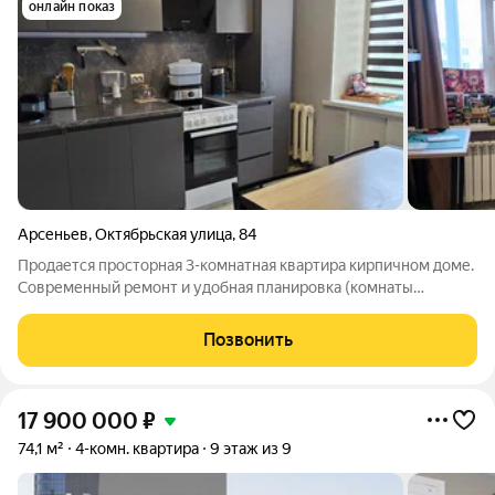
онлайн показ
Арсеньев
,
Октябрьская улица
,
84
Продается просторная 3-комнатная квартира кирпичном доме.
Современный ремонт и удобная планировка (комнаты
раздельные выходят на разные стороны). Стены выровнены,
установлены пластиковые теплые окна, пол с имитацией
Позвонить
паркета, красивый узор в теплых
17 900 000
₽
74,1 м²
4-комн. квартира
9 этаж из 9