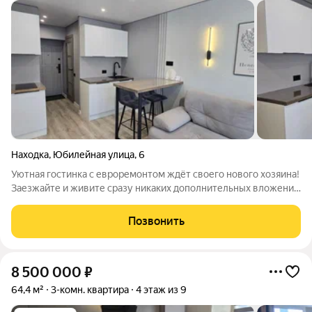
Находка
,
Юбилейная улица
,
6
Уютная гостинка с евроремонтом ждёт своего нового хозяина!
Заезжайте и живите сразу никаких дополнительных вложений
не потребуется: стильный и качественный ремонт; новая
электрика и сантехника; установлены теплосчётчики.
Позвонить
Квартира свободна, полностью
8 500 000
₽
64,4 м²
3-комн. квартира
4 этаж из 9