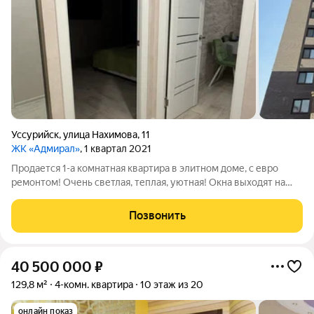
Уссурийск
,
улица Нахимова
,
11
ЖК «Адмирал»
, 1 квартал 2021
Продается 1-а комнатная квартира в элитном доме, с евро
ремонтом! Очень светлая, теплая, уютная! Окна выходят на
восток. Полностью мебелированная, оснащенная всей
необходимой техникой Просторная кухня. Санузел совмещен.
Позвонить
Ремонт завершен в октябре 2021
40 500 000
₽
129,8 м²
4-комн. квартира
10 этаж из 20
онлайн показ