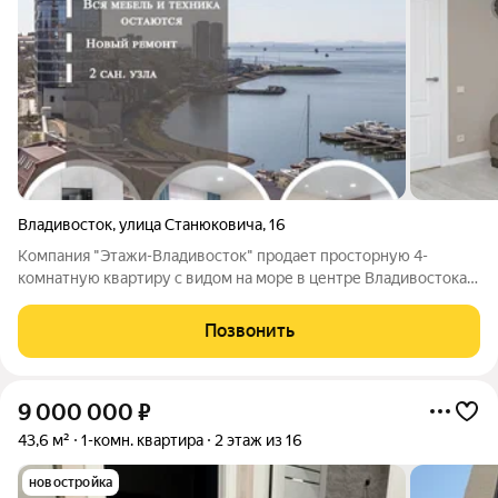
Владивосток
,
улица Станюковича
,
16
Компания "Этажи-Владивосток" продает просторную 4-
комнатную квартиру с видом на море в центре Владивостока,
расположенную напротив яхт-клуба «Семь Футов» на первой
линии. Общая площадь квартиры составляет 74.1 кв.м +
Позвонить
большой балкон 3,5 кв.м.
9 000 000
₽
43,6 м²
1-комн. квартира
2 этаж из 16
новостройка