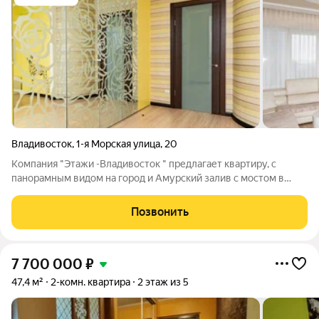
Владивосток
,
1-я Морская улица
,
20
Компания "Этажи -Владивосток " предлагает квартиру, с
панорамным видом на город и Амурский залив с мостом в
самом центре города. Фактическая площадь квартиры 160,4 м
просторная планировка с большим залом, отдельной кухней,
Позвонить
двумя детскими, спальней и
7 700 000
₽
47,4 м²
2-комн. квартира
2 этаж из 5