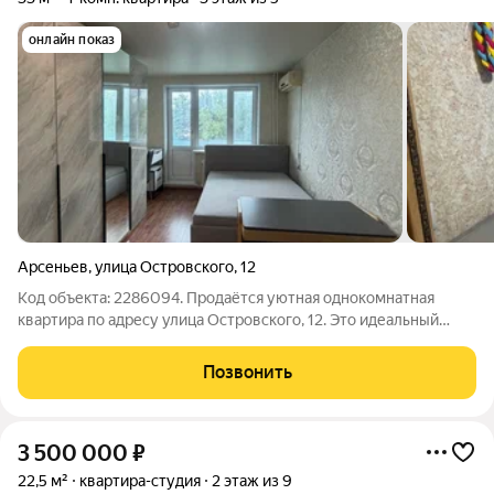
онлайн показ
Арсеньев
,
улица Островского
,
12
Код объекта: 2286094. Продаётся уютная однокомнатная
квартира по адресу улица Островского, 12. Это идеальный
выбор для тех, кто ищет комфортное жильё в районе с
развитой инфраструктурой. Квартира расположена на третьем
Позвонить
этаже пятиэтажного панельного
3 500 000
₽
22,5 м²
квартира-студия
2 этаж из 9