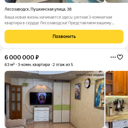
Лесозаводск
,
Пушкинская улица
,
38
Ваша новая жизнь начинается здесь: уютная 3-комнатная
квартира в сердце Лесозаводска! Представляем вашему
вниманию идеальное решение для вашей семьи светлую и
теплую 3-комнатную квартиру, расположенную на втором
Позвонить
этаже добротного кирпичного дома по
6 000 000
₽
63 м²
3-комн. квартира
2 этаж из 5