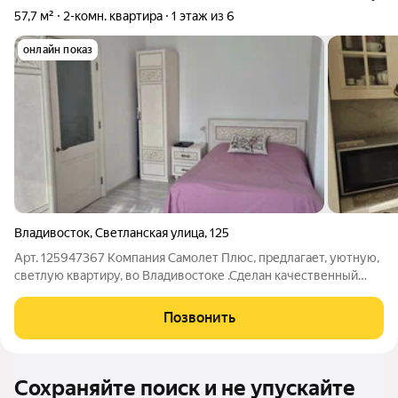
57,7 м²
2-комн. квартира
1 этаж из 6
онлайн показ
Владивосток
,
Светланская улица
,
125
Арт. 125947367 Компания Самолет Плюс, предлагает, уютную,
светлую квартиру, во Владивостоке .Сделан качественный
ремонт, остается вся мебель и техника. Дом расположен в
первой линии, остановка Дальзавод. Рядом школа, детский сад,
Позвонить
сквер, магазины. Во
Сохраняйте поиск и не упускайте