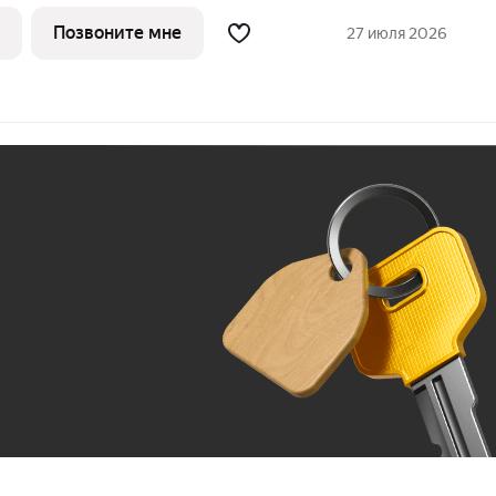
Здесь много велосипедных маршрутов,
жей и смотровых площадок. И множество
Позвоните мне
27 июля 2026
Ж
До 100 тыс. ₽