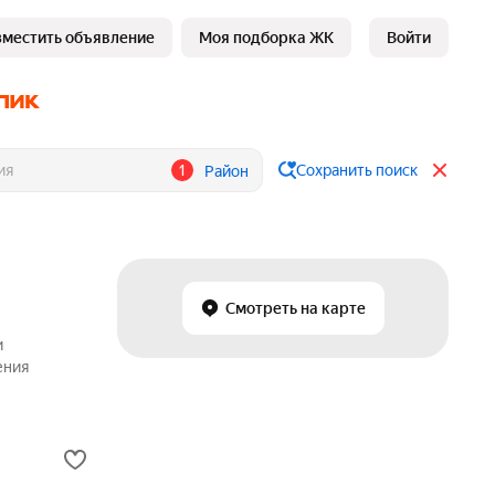
зместить объявление
Моя подборка ЖК
Войти
1
Сохранить поиск
Район
Смотреть на карте
и
ения