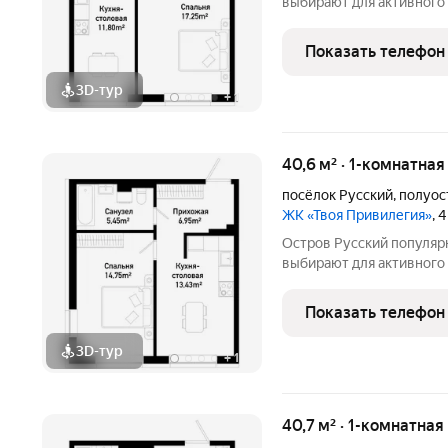
выбирают для активного 
туристическим местам. 
легко добраться до пля
Показать телефон
3D-тур
+
1
40,6 м² · 1-комнатная
посёлок Русский
,
полуос
ЖК «Твоя Привилегия»
, 
Остров Русский популярное туристическое место, которое
выбирают для активного 
туристическим местам. 
легко добраться до пля
Показать телефон
3D-тур
+
1
40,7 м² · 1-комнатная