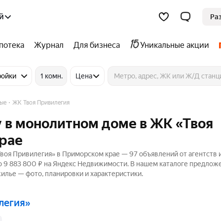
й
Ра
потека
Журнал
Для бизнеса
Уникальные акции
ройки
1 комн.
Цена
ые
ЖК Твоя Привилегия
 в монолитном доме в ЖК «Твоя
рае
воя Привилегия» в Приморском крае — 97 объявлений от агентств 
до 9 883 800 ₽ на Яндекс Недвижимости. В нашем каталоге предлож
жилье — фото, планировки и характеристики.
илегия»