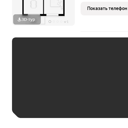
туристическим местам. 
легко добраться до пля
Показать телефон
3D-тур
+
1
ЕЖЕМЕСЯЧНЫЙ ПЛАТЁ
До 30 тыс. ₽
До 50 тыс. ₽
До 70 тыс. ₽
Больше 100 тыс. ₽