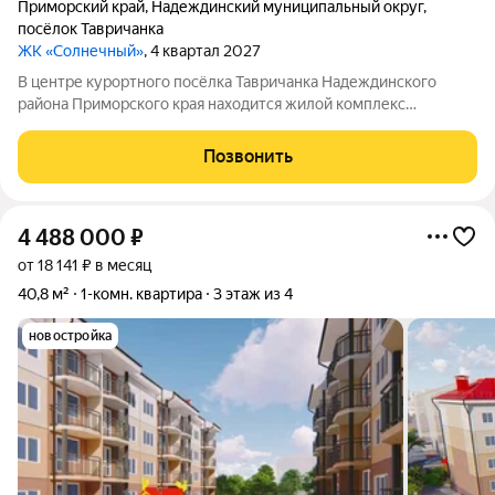
Приморский край
,
Надеждинский муниципальный округ
,
посёлок Тавричанка
ЖК «Солнечный»
, 4 квартал 2027
В центре курортного посёлка Тавричанка Надеждинского
района Приморского края находится жилой комплекс
«Солнечный». Рядом центральная площадь и дом культуры.
Вблизи есть всё, что нужно для жизни: транспорт, магазины,
Позвонить
банк, детский сад, школа и
4 488 000
₽
от 18 141 ₽ в месяц
40,8 м²
1-комн. квартира
3 этаж из 4
новостройка