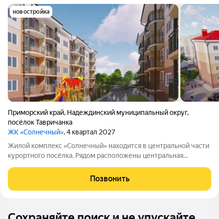
новостройка
Приморский край
,
Надеждинский муниципальный округ
,
посёлок Тавричанка
ЖК «Солнечный»
, 4 квартал 2027
Жилой комплекс «Солнечный» находится в центральной части
курортного посёлка. Рядом расположены центральная
площадь и дом культуры. Всё, что нужно для комфортной
жизни, в пешей доступности: можно без труда добраться до
Позвонить
остановки общественного
Сохраняйте поиск и не упускайте