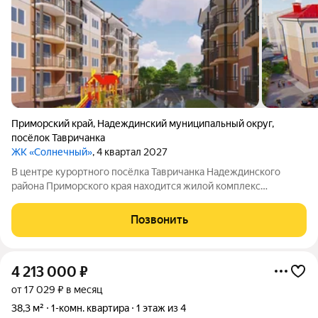
Приморский край
,
Надеждинский муниципальный округ
,
посёлок Тавричанка
ЖК «Солнечный»
, 4 квартал 2027
В центре курортного посёлка Тавричанка Надеждинского
района Приморского края находится жилой комплекс
«Солнечный». Напротив комплекса центральная площадь и
дом культуры. Рядом есть всё, что нужно для жизни: можно
Позвонить
сесть на общественный транспорт,
4 213 000
₽
от 17 029 ₽ в месяц
38,3 м²
1-комн. квартира
1 этаж из 4