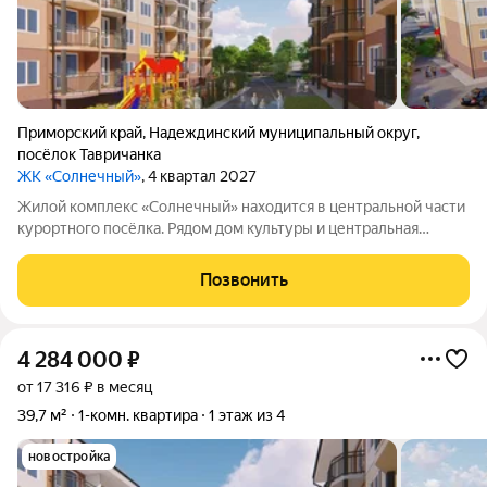
Приморский край
,
Надеждинский муниципальный округ
,
посёлок Тавричанка
ЖК «Солнечный»
, 4 квартал 2027
Жилой комплекс «Солнечный» находится в центральной части
курортного посёлка. Рядом дом культуры и центральная
площадь. Вблизи есть всё, что нужно для комфортной жизни:
магазины, банк, детский сад, школа, поликлиника и остановка
Позвонить
общественного
4 284 000
₽
от 17 316 ₽ в месяц
39,7 м²
1-комн. квартира
1 этаж из 4
новостройка