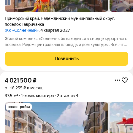
Приморский край
,
Надеждинский муниципальный округ
,
посёлок Тавричанка
ЖК «Солнечный»
, 4 квартал 2027
Жилой комплекс «Солнечный» находится в сердце курортного
посёлка. Рядом центральная площадь и дом культуры. Всё, что
нужно для комфортной жизни, расположено поблизости:
можно дойти пешком до остановки общественного
Позвонить
транспорта, магазинов, банка,
4 021 500
₽
от 16 255 ₽ в месяц
37,5 м²
1-комн. квартира
2 этаж из 4
новостройка