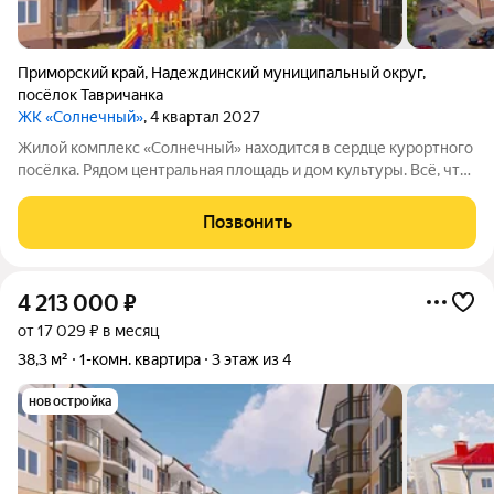
Приморский край
,
Надеждинский муниципальный округ
,
посёлок Тавричанка
ЖК «Солнечный»
, 4 квартал 2027
Жилой комплекс «Солнечный» находится в сердце курортного
посёлка. Рядом центральная площадь и дом культуры. Всё, что
нужно для комфортной жизни, расположено в нескольких
минутах ходьбы: транспорт, торговые точки, финансовое
Позвонить
учреждение,
4 213 000
₽
от 17 029 ₽ в месяц
38,3 м²
1-комн. квартира
3 этаж из 4
новостройка