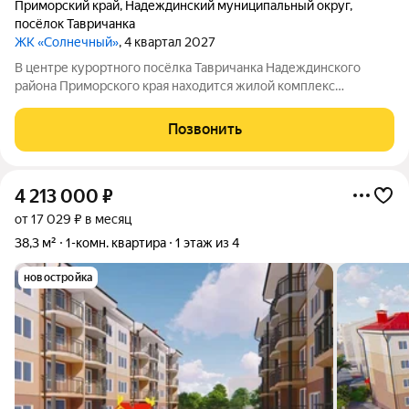
Приморский край
,
Надеждинский муниципальный округ
,
посёлок Тавричанка
ЖК «Солнечный»
, 4 квартал 2027
В центре курортного посёлка Тавричанка Надеждинского
района Приморского края находится жилой комплекс
«Солнечный». Напротив комплекса центральная площадь и
дом культуры. Рядом есть всё необходимое для жизни: можно
Позвонить
без труда добраться до остановки
4 213 000
₽
от 17 029 ₽ в месяц
38,3 м²
1-комн. квартира
1 этаж из 4
новостройка