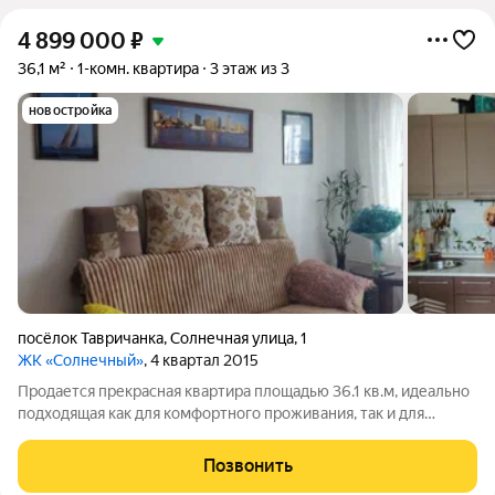
4 899 000
₽
36,1 м²
1-комн. квартира
3 этаж из 3
новостройка
посёлок Тавричанка
,
Солнечная улица
,
1
ЖК «Солнечный»
, 4 квартал 2015
Продается прекрасная квартира площадью 36.1 кв.м, идеально
подходящая как для комфортного проживания, так и для
инвестиций. Ключевые преимущества квартиры: - Стены в
квартире выровнены, на полу линолеум. - Вас порадует
Позвонить
просторная остекленная лоджия 6