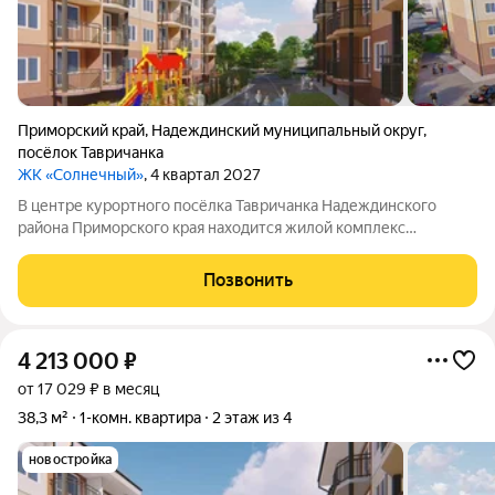
Приморский край
,
Надеждинский муниципальный округ
,
посёлок Тавричанка
ЖК «Солнечный»
, 4 квартал 2027
В центре курортного посёлка Тавричанка Надеждинского
района Приморского края находится жилой комплекс
«Солнечный». Напротив комплекса центральная площадь и
дом культуры. Рядом есть всё, что нужно для жизни: можно
Позвонить
сесть на общественный транспорт,
4 213 000
₽
от 17 029 ₽ в месяц
38,3 м²
1-комн. квартира
2 этаж из 4
новостройка