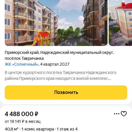
Приморский край
,
Надеждинский муниципальный округ
,
посёлок Тавричанка
ЖК «Солнечный»
, 4 квартал 2027
В центре курортного посёлка Тавричанка Надеждинского
района Приморского края находится жилой комплекс
«Солнечный». Напротив комплекса центральная площадь и
дом культуры. Рядом есть всё необходимое для жизни: можно
Позвонить
без труда добраться до
4 488 000
₽
от 18 141 ₽ в месяц
40,8 м²
1-комн. квартира
1 этаж из 4