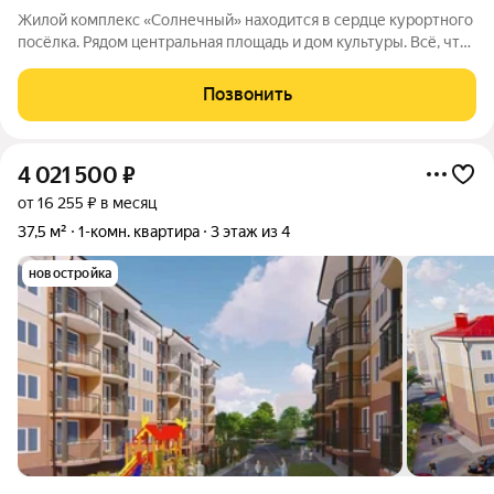
Жилой комплекс «Солнечный» находится в сердце курортного
посёлка. Рядом центральная площадь и дом культуры. Всё, что
нужно для комфортной жизни, расположено в нескольких
минутах ходьбы: транспорт, торговые точки, финансовое
Позвонить
учреждение,
4 021 500
₽
от 16 255 ₽ в месяц
37,5 м²
1-комн. квартира
3 этаж из 4
новостройка