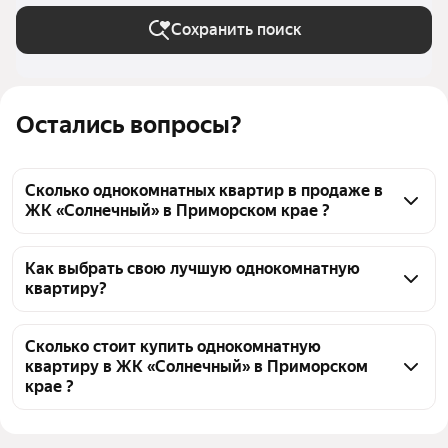
Сохранить поиск
Остались вопросы?
Сколько однокомнатных квартир в продаже в
ЖК «Солнечный» в Приморском крае ?
На Яндекс Недвижимости в продаже в ЖК 
«Солнечный» в Приморском крае 25 
Как выбрать свою лучшую однокомнатную
квартиру?
однокомнатных квартир, из них 1 объявление от 
агентств, 24 объявления от застройщиков
Чтобы купить 1-комнатную квартиру в пятиэтажных 
домах в ЖК «Солнечный», воспользуйтесь 
Сколько стоит купить однокомнатную
квартиру в ЖК «Солнечный» в Приморском
тепловой картой для оценки инфраструктуры и 
крае ?
транспортной доступности в выбранном районе в 
ЖК «Солнечный» в Приморском крае
Цена за квадратный метр
107 355 — 135 706 ₽