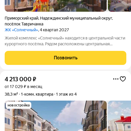
Приморский край
,
Надеждинский муниципальный округ
,
посёлок Тавричанка
ЖК «Солнечный»
, 4 квартал 2027
Жилой комплекс «Солнечный» находится в центральной части
курортного посёлка. Рядом расположены центральная
площадь и дом культуры. Вблизи есть всё, что нужно для
комфортной жизни: магазины, остановка общественного
Позвонить
транспорта, банк, детский сад, школа
4 213 000
₽
от 17 029 ₽ в месяц
38,3 м²
1-комн. квартира
1 этаж из 4
новостройка