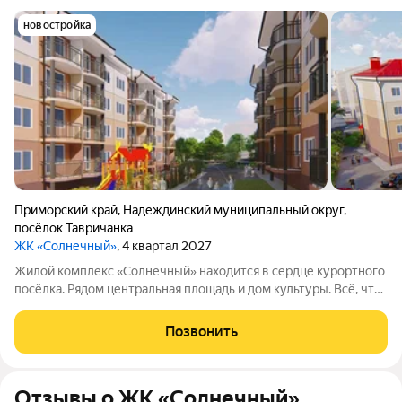
новостройка
Приморский край
,
Надеждинский муниципальный округ
,
посёлок Тавричанка
ЖК «Солнечный»
, 4 квартал 2027
Жилой комплекс «Солнечный» находится в сердце курортного
посёлка. Рядом центральная площадь и дом культуры. Всё, что
нужно для комфортной жизни, расположено поблизости:
можно дойти пешком до остановки, магазинов, банка, детского
Позвонить
сада, школы и
Отзывы о ЖК «Солнечный»