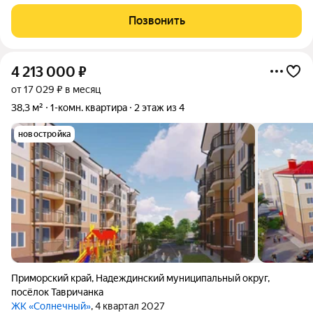
нужно для комфортной жизни, расположено в нескольких
минутах ходьбы: транспортная остановка, торговые точки,
Позвонить
банковское отделение,
4 213 000
₽
от 17 029 ₽ в месяц
38,3 м²
1-комн. квартира
2 этаж из 4
новостройка
Приморский край
,
Надеждинский муниципальный округ
,
посёлок Тавричанка
ЖК «Солнечный»
, 4 квартал 2027