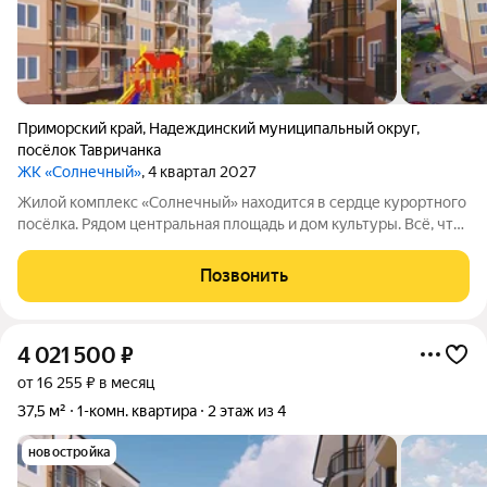
Приморский край
,
Надеждинский муниципальный округ
,
посёлок Тавричанка
ЖК «Солнечный»
, 4 квартал 2027
Жилой комплекс «Солнечный» находится в сердце курортного
посёлка. Рядом центральная площадь и дом культуры. Всё, что
нужно для комфортной жизни, расположено поблизости:
можно дойти пешком до остановки общественного
Позвонить
транспорта, магазинов, банка,
4 021 500
₽
от 16 255 ₽ в месяц
37,5 м²
1-комн. квартира
2 этаж из 4
новостройка