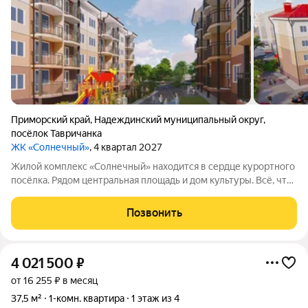
Приморский край
,
Надеждинский муниципальный округ
,
посёлок Тавричанка
ЖК «Солнечный»
, 4 квартал 2027
Жилой комплекс «Солнечный» находится в сердце курортного
посёлка. Рядом центральная площадь и дом культуры. Всё, что
нужно для комфортной жизни, расположено в нескольких
минутах ходьбы: транспорт, торговые точки, финансовое
Позвонить
учреждение,
4 021 500
₽
от 16 255 ₽ в месяц
37,5 м²
1-комн. квартира
1 этаж из 4