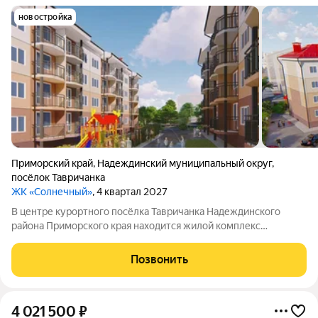
новостройка
Приморский край
,
Надеждинский муниципальный округ
,
посёлок Тавричанка
ЖК «Солнечный»
, 4 квартал 2027
В центре курортного посёлка Тавричанка Надеждинского
района Приморского края находится жилой комплекс
«Солнечный». Напротив комплекса центральная площадь и
дом культуры. Рядом есть всё необходимое для жизни: можно
Позвонить
без труда добраться до
4 021 500
₽