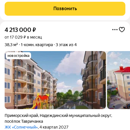
нужно для комфортной жизни, расположено неподалёку:
можно дойти пешком до остановки общественного
Позвонить
транспорта, магазинов, банка,
4 213 000
₽
от 17 029 ₽ в месяц
38,3 м²
1-комн. квартира
3 этаж из 4
новостройка
Приморский край
,
Надеждинский муниципальный округ
,
посёлок Тавричанка
ЖК «Солнечный»
, 4 квартал 2027