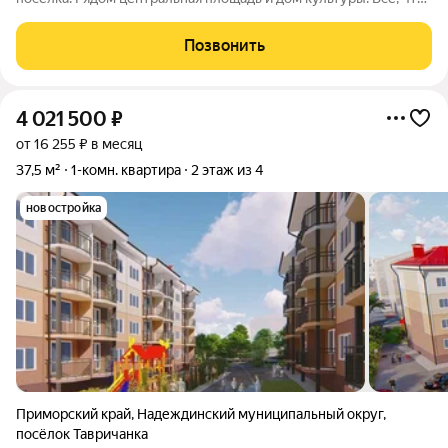
нужно для комфортной жизни, расположено поблизости:
можно дойти пешком до остановки общественного
Позвонить
транспорта, магазинов, банка,
4 021 500
₽
от 16 255 ₽ в месяц
37,5 м²
1-комн. квартира
2 этаж из 4
новостройка
Приморский край
,
Надеждинский муниципальный округ
,
посёлок Тавричанка