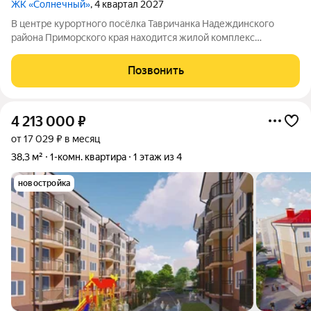
ЖК «Солнечный»
, 4 квартал 2027
В центре курортного посёлка Тавричанка Надеждинского
района Приморского края находится жилой комплекс
«Солнечный». Напротив комплекса центральная площадь и
дом культуры. Рядом есть всё, что нужно для жизни: можно
Позвонить
сесть на общественный транспорт,
4 213 000
₽
от 17 029 ₽ в месяц
38,3 м²
1-комн. квартира
1 этаж из 4
новостройка