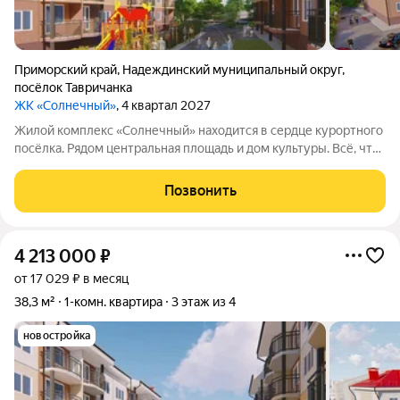
Приморский край
,
Надеждинский муниципальный округ
,
посёлок Тавричанка
ЖК «Солнечный»
, 4 квартал 2027
Жилой комплекс «Солнечный» находится в сердце курортного
посёлка. Рядом центральная площадь и дом культуры. Всё, что
нужно для комфортной жизни, расположено неподалёку:
можно дойти пешком до остановки общественного
Позвонить
транспорта, магазинов, банка,
4 213 000
₽
от 17 029 ₽ в месяц
38,3 м²
1-комн. квартира
3 этаж из 4
новостройка