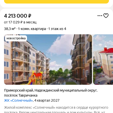
добраться до
4 213 000
₽
от 17 029 ₽ в месяц
38,3 м²
1-комн. квартира
1 этаж из 4
новостройка
Приморский край
,
Надеждинский муниципальный округ
,
посёлок Тавричанка
ЖК «Солнечный»
, 4 квартал 2027
Жилой комплекс «Солнечный» находится в сердце курортного
посёлка. Рядом центральная площадь и дом культуры. Всё, что