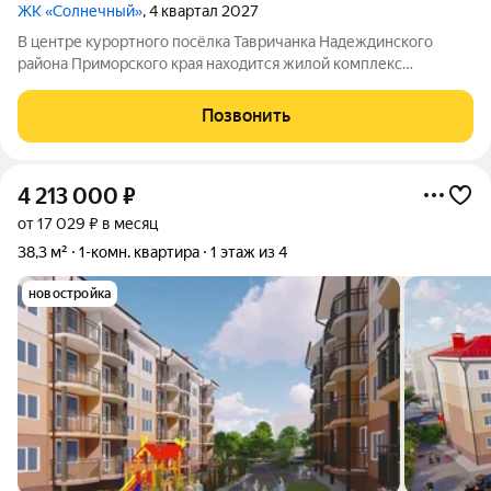
ЖК «Солнечный»
, 4 квартал 2027
В центре курортного посёлка Тавричанка Надеждинского
района Приморского края находится жилой комплекс
«Солнечный». Напротив комплекса центральная площадь и
дом культуры. Рядом есть всё, что нужно для жизни: можно
Позвонить
сесть на общественный транспорт,
4 213 000
₽
от 17 029 ₽ в месяц
38,3 м²
1-комн. квартира
1 этаж из 4
новостройка