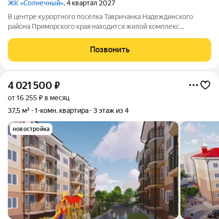
ЖК «Солнечный»
, 4 квартал 2027
В центре курортного посёлка Тавричанка Надеждинского
района Приморского края находится жилой комплекс
«Солнечный». Напротив комплекса центральная площадь и
дом культуры. Рядом есть всё необходимое для жизни: можно
Позвонить
без труда добраться до
4 021 500
₽
от 16 255 ₽ в месяц
37,5 м²
1-комн. квартира
3 этаж из 4
новостройка