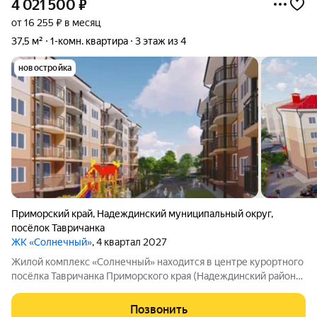
4 021 500
₽
от 16 255 ₽ в месяц
37,5 м²
1-комн. квартира
3 этаж из 4
новостройка
Приморский край
,
Надеждинский муниципальный округ
,
посёлок Тавричанка
ЖК «Солнечный»
, 4 квартал 2027
Жилой комплекс «Солнечный» находится в центре курортного
посёлка Тавричанка Приморского края (Надеждинский район).
Напротив комплекса центральная площадь и дом культуры.
Рядом есть всё необходимое для жизни: можно без труда
Позвонить