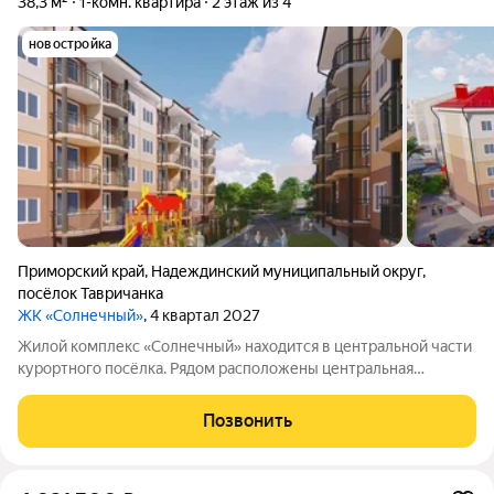
38,3 м²
1-комн. квартира
2 этаж из 4
новостройка
Приморский край
,
Надеждинский муниципальный округ
,
посёлок Тавричанка
ЖК «Солнечный»
, 4 квартал 2027
Жилой комплекс «Солнечный» находится в центральной части
курортного посёлка. Рядом расположены центральная
площадь и дом культуры. Вблизи есть всё, что нужно для
комфортной жизни: транспорт, торговые точки, финансовое
Позвонить
учреждение, образовательные