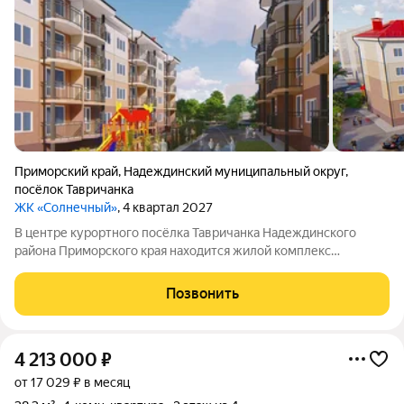
Приморский край
,
Надеждинский муниципальный округ
,
посёлок Тавричанка
ЖК «Солнечный»
, 4 квартал 2027
В центре курортного посёлка Тавричанка Надеждинского
района Приморского края находится жилой комплекс
«Солнечный». Рядом центральная площадь и дом культуры.
Вблизи есть всё, что нужно для жизни: транспорт, магазины,
Позвонить
банк, детский сад, школа и
4 213 000
₽
от 17 029 ₽ в месяц