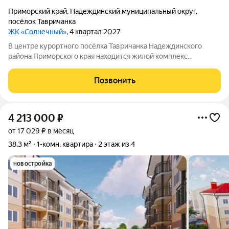
Приморский край
,
Надеждинский муниципальный округ
,
посёлок Тавричанка
ЖК «Солнечный»
, 4 квартал 2027
В центре курортного посёлка Тавричанка Надеждинского
района Приморского края находится жилой комплекс
«Солнечный». Напротив комплекса центральная площадь и
дом культуры. Рядом есть всё, что нужно для жизни: можно
Позвонить
сесть на общественный транспорт,
4 213 000
₽
от 17 029 ₽ в месяц
38,3 м²
1-комн. квартира
2 этаж из 4
новостройка