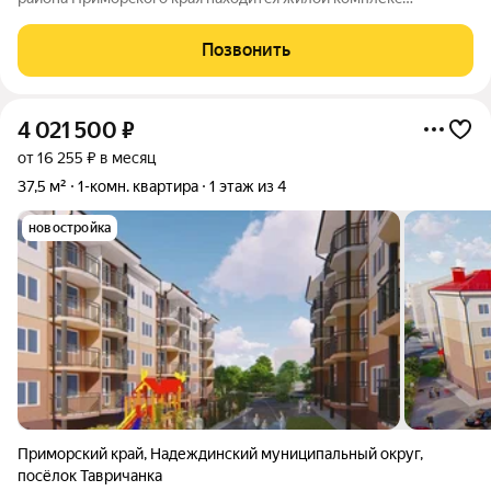
«Солнечный». Напротив комплекса центральная площадь и
дом культуры. Рядом есть всё необходимое для жизни: можно
Позвонить
без труда добраться до остановки
4 021 500
₽
от 16 255 ₽ в месяц
37,5 м²
1-комн. квартира
1 этаж из 4
новостройка
Приморский край
,
Надеждинский муниципальный округ
,
посёлок Тавричанка