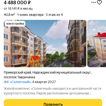
4 488 000
₽
от 18 141 ₽ в месяц
40,8 м²
1-комн. квартира
3 этаж из 4
новостройка
Приморский край
,
Надеждинский муниципальный округ
,
посёлок Тавричанка
ЖК «Солнечный»
, 4 квартал 2027
Жилой комплекс «Солнечный» находится в центральной части
курортного посёлка. Рядом расположены центральная
площадь и дом культуры. Вблизи есть всё, что нужно для
комфортной жизни: магазины, остановка общественного
Позвонить