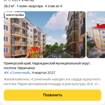
от 17 029 ₽ в месяц
38,3 м²
1-комн. квартира
4 этаж из 4
новостройка
Приморский край
,
Надеждинский муниципальный округ
,
посёлок Тавричанка
ЖК «Солнечный»
, 4 квартал 2027
Жилой комплекс «Солнечный» находится в сердце курортного
посёлка. Рядом центральная площадь и дом культуры. Всё, что
нужно для комфортной жизни, расположено в нескольких
минутах ходьбы: транспортная остановка, торговые точки,
Позвонить
банковское отделение,