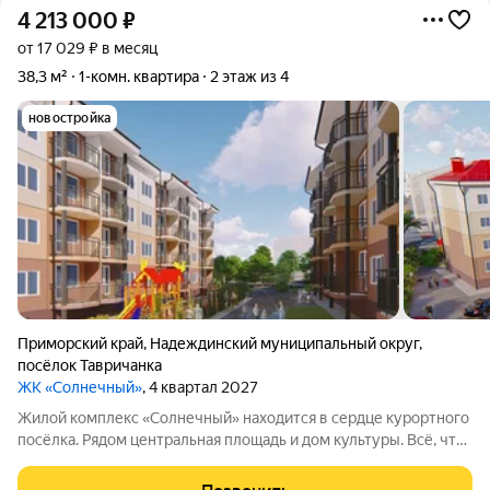
4 213 000
₽
от 17 029 ₽ в месяц
38,3 м²
1-комн. квартира
2 этаж из 4
новостройка
Приморский край
,
Надеждинский муниципальный округ
,
посёлок Тавричанка
ЖК «Солнечный»
, 4 квартал 2027
Жилой комплекс «Солнечный» находится в сердце курортного
посёлка. Рядом центральная площадь и дом культуры. Всё, что
нужно для комфортной жизни, расположено в нескольких
минутах ходьбы: транспорт, торговые точки, финансовое