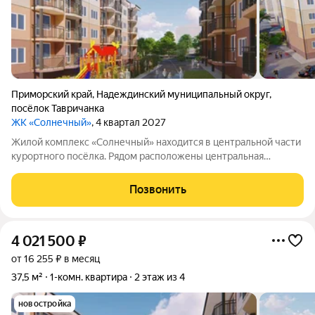
Приморский край
,
Надеждинский муниципальный округ
,
посёлок Тавричанка
ЖК «Солнечный»
, 4 квартал 2027
Жилой комплекс «Солнечный» находится в центральной части
курортного посёлка. Рядом расположены центральная
площадь и дом культуры. Всё, что нужно для комфортной
жизни, в пешей доступности: можно без труда добраться до
Позвонить
остановки общественного
4 021 500
₽
от 16 255 ₽ в месяц
37,5 м²
1-комн. квартира
2 этаж из 4
новостройка