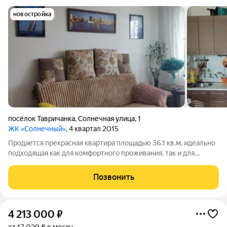
новостройка
посёлок Тавричанка
,
Солнечная улица
,
1
ЖК «Солнечный»
, 4 квартал 2015
Продается прекрасная квартира площадью 36.1 кв.м, идеально
подходящая как для комфортного проживания, так и для
инвестиций. Ключевые преимущества квартиры: - Стены в
квартире выровнены, на полу линолеум. - Вас порадует
Позвонить
просторная остекленная лоджия 6
4 213 000
₽