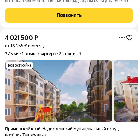
посёлка. Рядом центральная площадь и дом культуры. Всё, что
нужно для комфортной жизни, расположено поблизости:
можно дойти пешком до остановки общественного
Позвонить
транспорта, магазинов, банка,
4 021 500
₽
от 16 255 ₽ в месяц
37,5 м²
1-комн. квартира
2 этаж из 4
новостройка
Приморский край
,
Надеждинский муниципальный округ
,
посёлок Тавричанка