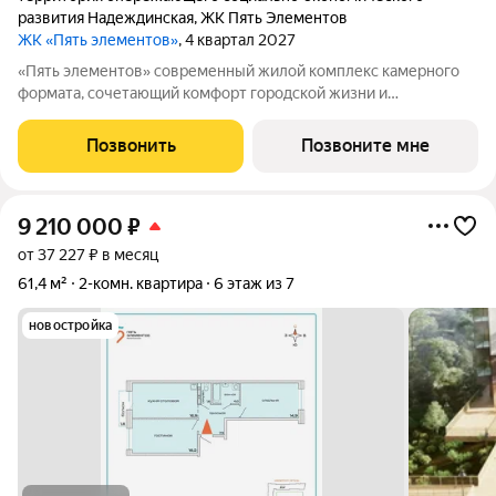
развития Надеждинская
,
ЖК Пять Элементов
ЖК «Пять элементов»
, 4 квартал 2027
«Пять элементов» современный жилой комплекс камерного
формата, сочетающий комфорт городской жизни и
приватность природного окружения. В 2025 году проект
вышел в финал Всероссийской архитектурно-девелоперской
Позвонить
Позвоните мне
премии Real Estate Property Awards 2025
9 210 000
₽
от 37 227 ₽ в месяц
61,4 м²
2-комн. квартира
6 этаж из 7
новостройка