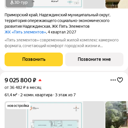
3D-тур
Приморский край
,
Надеждинский муниципальный округ
,
территория опережающего социально-экономического
развития Надеждинская
,
ЖК Пять Элементов
ЖК «Пять элементов»
, 4 квартал 2027
«Пять элементов» современный жилой комплекс камерного
формата, сочетающий комфорт городской жизни и
приватность природного окружения. В 2025 году проект
вышел в финал Всероссийской архитектурно-девелоперской
Позвонить
Позвоните мне
премии Real Estate Property Awards 2025
9 025 800
₽
от 36 482 ₽ в месяц
61,4 м²
2-комн. квартира
3 этаж из 7
новостройка