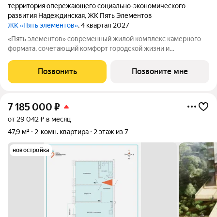
территория опережающего социально-экономического
развития Надеждинская
,
ЖК Пять Элементов
ЖК «Пять элементов»
, 4 квартал 2027
«Пять элементов» современный жилой комплекс камерного
формата, сочетающий комфорт городской жизни и
приватность природного окружения. В 2025 году проект
вышел в финал Всероссийской архитектурно-девелоперской
Позвонить
Позвоните мне
премии Real Estate Property Awards 2025
7 185 000
₽
от 29 042 ₽ в месяц
47,9 м²
2-комн. квартира
2 этаж из 7
новостройка