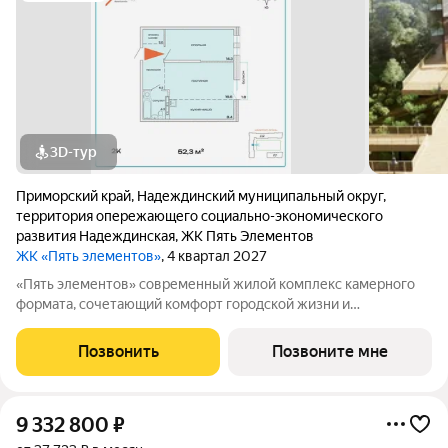
3D-тур
Приморский край
,
Надеждинский муниципальный округ
,
территория опережающего социально-экономического
развития Надеждинская
,
ЖК Пять Элементов
ЖК «Пять элементов»
, 4 квартал 2027
«Пять элементов» современный жилой комплекс камерного
формата, сочетающий комфорт городской жизни и
приватность природного окружения. В 2025 году проект
вышел в финал Всероссийской архитектурно-девелоперской
Позвонить
Позвоните мне
премии Real Estate Property Awards 2025
9 332 800
₽