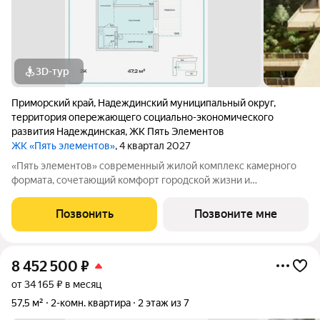
3D-тур
Приморский край
,
Надеждинский муниципальный округ
,
территория опережающего социально-экономического
развития Надеждинская
,
ЖК Пять Элементов
ЖК «Пять элементов»
, 4 квартал 2027
«Пять элементов» современный жилой комплекс камерного
формата, сочетающий комфорт городской жизни и
приватность природного окружения. В 2025 году проект
вышел в финал Всероссийской архитектурно-девелоперской
Позвонить
Позвоните мне
премии Real Estate Property Awards 2025
8 452 500
₽
от 34 165 ₽ в месяц
57,5 м²
2-комн. квартира
2 этаж из 7