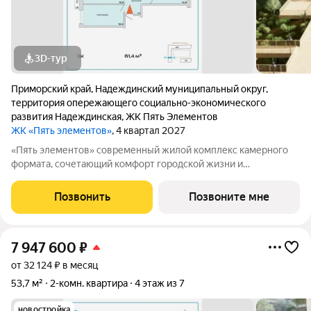
3D-тур
Приморский край
,
Надеждинский муниципальный округ
,
территория опережающего социально-экономического
развития Надеждинская
,
ЖК Пять Элементов
ЖК «Пять элементов»
, 4 квартал 2027
«Пять элементов» современный жилой комплекс камерного
формата, сочетающий комфорт городской жизни и
приватность природного окружения. В 2025 году проект
вышел в финал Всероссийской архитектурно-девелоперской
Позвонить
Позвоните мне
премии Real Estate Property Awards 2025
7 947 600
₽
от 32 124 ₽ в месяц
53,7 м²
2-комн. квартира
4 этаж из 7
новостройка