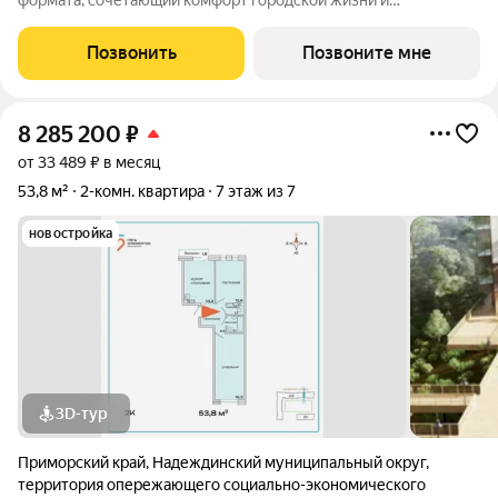
формата, сочетающий комфорт городской жизни и
приватность природного окружения. В 2025 году проект
вышел в финал Всероссийской архитектурно-девелоперской
Позвонить
Позвоните мне
премии Real Estate Property Awards 2025
8 285 200
₽
от 33 489 ₽ в месяц
53,8 м²
2-комн. квартира
7 этаж из 7
новостройка
3D-тур
Приморский край
,
Надеждинский муниципальный округ
,
территория опережающего социально-экономического