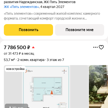
развития Надеждинская
,
ЖК Пять Элементов
ЖК «Пять элементов»
, 4 квартал 2027
«Пять элементов» современный жилой комплекс камерного
формата, сочетающий комфорт городской жизни и
приватность природного окружения. В 2025 году проект
вышел в финал Всероссийской архитектурно-девелоперской
Позвонить
Позвоните мне
премии Real Estate Property Awards 2025
7 786 500
₽
от 31 473 ₽ в месяц
53,7 м²
2-комн. квартира
3 этаж из 7
новостройка