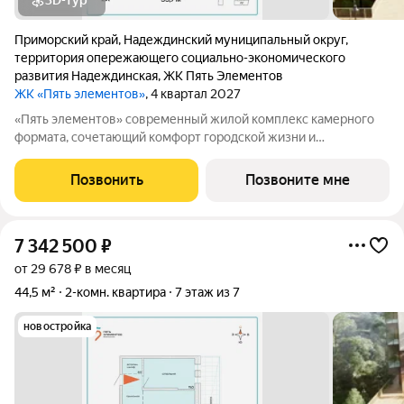
3D-тур
Приморский край
,
Надеждинский муниципальный округ
,
территория опережающего социально-экономического
развития Надеждинская
,
ЖК Пять Элементов
ЖК «Пять элементов»
, 4 квартал 2027
«Пять элементов» современный жилой комплекс камерного
формата, сочетающий комфорт городской жизни и
приватность природного окружения. В 2025 году проект
вышел в финал Всероссийской архитектурно-девелоперской
Позвонить
Позвоните мне
премии Real Estate Property Awards 2025
7 342 500
₽
от 29 678 ₽ в месяц
44,5 м²
2-комн. квартира
7 этаж из 7
новостройка