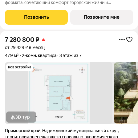
формата, сочетающий комфорт городской жизни и
приватность природного окружения. В 2025 году проект
вышел в финал Всероссийской архитектурно-девелоперской
Позвонить
Позвоните мне
премии Real Estate Property Awards 2025
7 280 800
₽
от 29 429 ₽ в месяц
47,9 м²
2-комн. квартира
3 этаж из 7
новостройка
3D-тур
Приморский край
,
Надеждинский муниципальный округ
,
территория опережающего социально-экономического