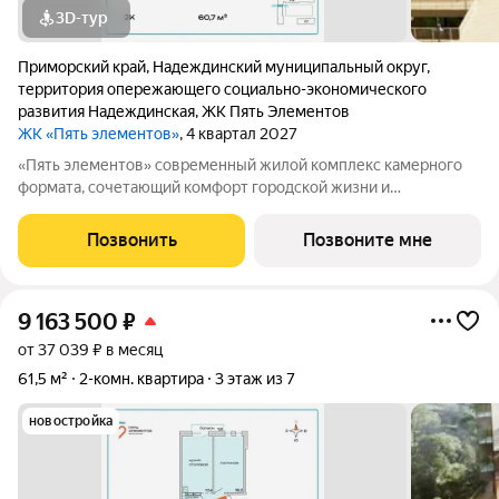
3D-тур
Приморский край
,
Надеждинский муниципальный округ
,
территория опережающего социально-экономического
развития Надеждинская
,
ЖК Пять Элементов
ЖК «Пять элементов»
, 4 квартал 2027
«Пять элементов» современный жилой комплекс камерного
формата, сочетающий комфорт городской жизни и
приватность природного окружения. В 2025 году проект
вышел в финал Всероссийской архитектурно-девелоперской
Позвонить
Позвоните мне
премии Real Estate Property Awards 2025
9 163 500
₽
от 37 039 ₽ в месяц
61,5 м²
2-комн. квартира
3 этаж из 7
новостройка