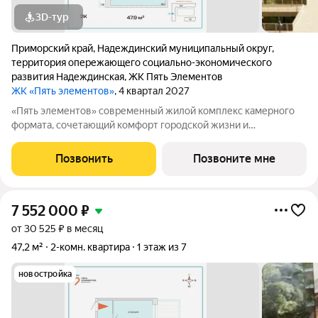
3D-тур
Приморский край
,
Надеждинский муниципальный округ
,
территория опережающего социально-экономического
развития Надеждинская
,
ЖК Пять Элементов
ЖК «Пять элементов»
, 4 квартал 2027
«Пять элементов» современный жилой комплекс камерного
формата, сочетающий комфорт городской жизни и
приватность природного окружения. В 2025 году проект
вышел в финал Всероссийской архитектурно-девелоперской
Позвонить
Позвоните мне
премии Real Estate Property Awards 2025
7 552 000
₽
от 30 525 ₽ в месяц
47,2 м²
2-комн. квартира
1 этаж из 7
новостройка