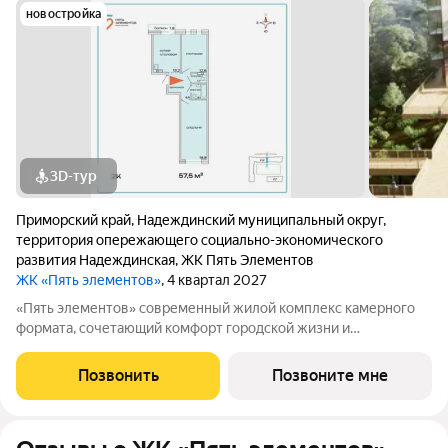
новостройка
3D-тур
Приморский край
,
Надеждинский муниципальный округ
,
территория опережающего социально-экономического
развития Надеждинская
,
ЖК Пять Элементов
ЖК «Пять элементов»
, 4 квартал 2027
«Пять элементов» современный жилой комплекс камерного
формата, сочетающий комфорт городской жизни и
приватность природного окружения. В 2025 году проект
вышел в финал Всероссийской архитектурно-девелоперской
Позвонить
Позвоните мне
премии Real Estate Property Awards 2025