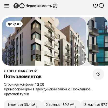
трейд-ин
СЗ ПРЕСТИЖ СТРОЙ
Пять элементов
Строится
•
комфорт
•
4.2 (3)
Приморский край
,
Надеждинский район
,
с. Прохладное
,
Круговой тупик
1-комн.
от 33,4 м²
2-комн.
от 39,2 м²
3-комн.
от 57,7