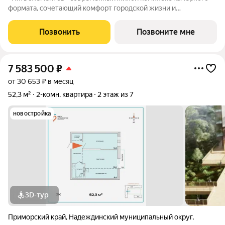
формата, сочетающий комфорт городской жизни и
приватность природного окружения. В 2025 году проект
вышел в финал Всероссийской архитектурно-девелоперской
Позвонить
Позвоните мне
премии Real Estate Property Awards 2025
7 583 500
₽
от 30 653 ₽ в месяц
52,3 м²
2-комн. квартира
2 этаж из 7
новостройка
3D-тур
Приморский край
,
Надеждинский муниципальный округ
,