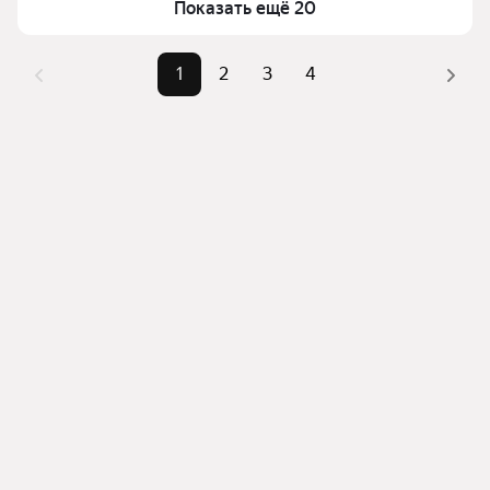
Показать ещё 20
комбинации фильтров, например «» или «»
Помимо удобной сортировки по цене продажи вы 
можете отсортировать результаты по стоимости 
1
2
3
4
квадратного метра или площади