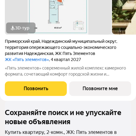
3D-тур
Приморский край
,
Надеждинский муниципальный округ
,
территория опережающего социально-экономического
развития Надеждинская
,
ЖК Пять Элементов
ЖК «Пять элементов»
, 4 квартал 2027
«Пять элементов» современный жилой комплекс камерного
формата, сочетающий комфорт городской жизни и
приватность природного окружения. В 2025 году проект
вышел в финал Всероссийской архитектурно-девелоперской
Позвонить
Позвоните мне
премии Real Estate Property Awards 2025
Сохраняйте поиск и не упускайте
новые объявления
Купить квартиру, 2-комн., ЖК: Пять элементов в