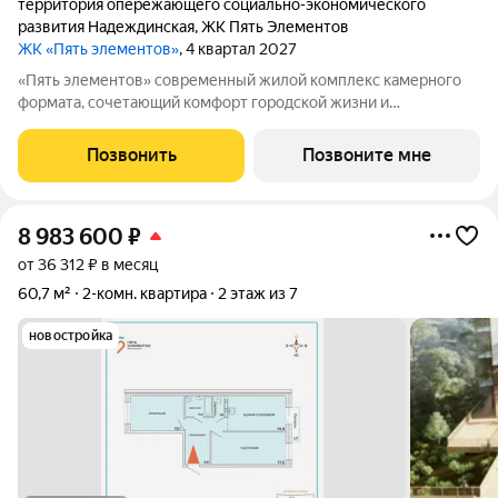
территория опережающего социально-экономического
развития Надеждинская
,
ЖК Пять Элементов
ЖК «Пять элементов»
, 4 квартал 2027
«Пять элементов» современный жилой комплекс камерного
формата, сочетающий комфорт городской жизни и
приватность природного окружения. В 2025 году проект
вышел в финал Всероссийской архитектурно-девелоперской
Позвонить
Позвоните мне
премии Real Estate Property Awards 2025
8 983 600
₽
от 36 312 ₽ в месяц
60,7 м²
2-комн. квартира
2 этаж из 7
новостройка