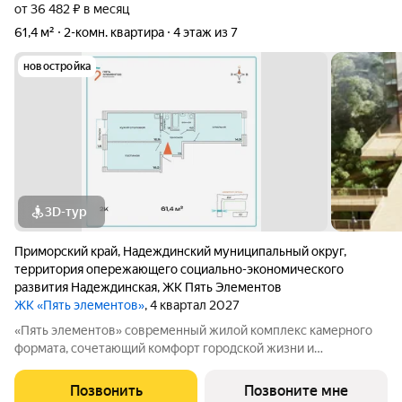
от 36 482 ₽ в месяц
61,4 м²
2-комн. квартира
4 этаж из 7
новостройка
3D-тур
Приморский край
,
Надеждинский муниципальный округ
,
территория опережающего социально-экономического
развития Надеждинская
,
ЖК Пять Элементов
ЖК «Пять элементов»
, 4 квартал 2027
«Пять элементов» современный жилой комплекс камерного
формата, сочетающий комфорт городской жизни и
приватность природного окружения. В 2025 году проект
вышел в финал Всероссийской архитектурно-девелоперской
Позвонить
Позвоните мне