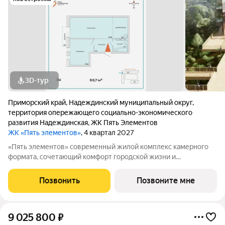
3D-тур
Приморский край
,
Надеждинский муниципальный округ
,
территория опережающего социально-экономического
развития Надеждинская
,
ЖК Пять Элементов
ЖК «Пять элементов»
, 4 квартал 2027
«Пять элементов» современный жилой комплекс камерного
формата, сочетающий комфорт городской жизни и
приватность природного окружения. В 2025 году проект
вышел в финал Всероссийской архитектурно-девелоперской
Позвонить
Позвоните мне
премии Real Estate Property Awards 2025
9 025 800
₽