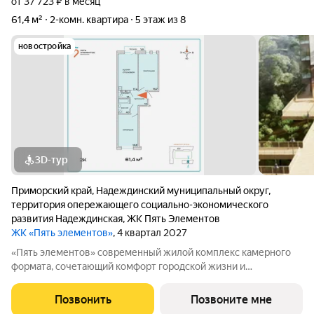
от 37 723 ₽ в месяц
61,4 м²
2-комн. квартира
5 этаж из 8
новостройка
3D-тур
Приморский край
,
Надеждинский муниципальный округ
,
территория опережающего социально-экономического
развития Надеждинская
,
ЖК Пять Элементов
ЖК «Пять элементов»
, 4 квартал 2027
«Пять элементов» современный жилой комплекс камерного
формата, сочетающий комфорт городской жизни и
приватность природного окружения. В 2025 году проект
вышел в финал Всероссийской архитектурно-девелоперской
Позвонить
Позвоните мне
премии Real Estate Property Awards 2025