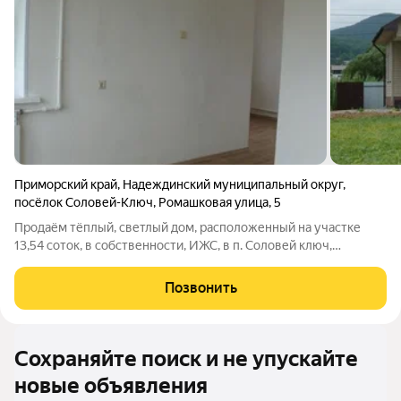
Приморский край
,
Надеждинский муниципальный округ
,
посёлок Соловей-Ключ
,
Ромашковая улица
,
5
Продаём тёплый, светлый дом, расположенный на участке
13,54 соток, в собственности, ИЖС, в п. Соловей ключ,
Надеждинского района Приморского края. Площадь дома 100,5
кв. м., 2 этажа. На 1-м этаже: коридор, туалетная комната,
Позвонить
топочная комната , кухня
Сохраняйте поиск и не упускайте
новые объявления