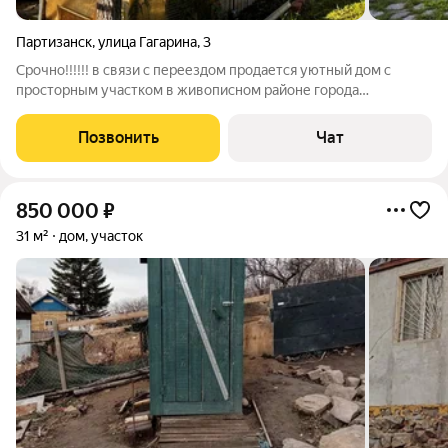
Партизанск
,
улица Гагарина
,
3
Срочно!!!!!! в связи с переездом продается уютный дом с
просторным участком в живописном районе города
Партизанск. Трёхкомнатный дом, в котором есть все
необходимое для комфортного проживания. В доме есть:
Позвонить
Чат
санузел с туалетом и душем, проведён
850 000
₽
31 м²
дом, участок