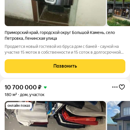
Приморский край
,
городской округ Большой Камень
,
село
Петровка
,
Ленинская улица
Продается новый гостевой из бруса дом с баней - сауной на
участке 15 моток в собственности и 15 соток в долгосрочной
аренде - итого 30 соток. Участок ровный сухой. Хорошая
соседи с двух сторон. Металлический забор. Скважина.
Позвонить
Электричество. Прописка.
10 700 000
₽
180 м²
дом, участок
онлайн показ