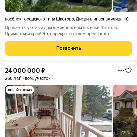
посёлок городского типа Шкотово
,
Дисциплинарная улица
,
16
Продается уютный дом в живописном поселке Шкотово,
Приморский край! Этот прекрасный дом предлагает
комфортное проживание с тремя спальнями, просторным
залом, прихожей и светлой кухней, а также уютной верандой
Позвонить
для вечерних посиделок. На территории
24 000 000
₽
265,4 м²
дом, участок
онлайн показ