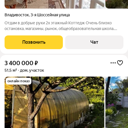
Владивосток
,
3-я Шоссейная улица
Отдам в добрые руки 2х этажный Коттедж Очень близко
остановка, магазины, рынок, общеобразовательная школа.
Недалеко живописный лес и журчащая речужка, море. С
любовью и миром создано все в доме. Дом с 5-тью спальнями,
Позвонить
Чат
2-мя с/у, гостиной, верандой и
3 400 000
₽
51,5 м²
дом, участок
онлайн показ