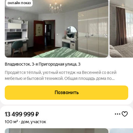
онлайн показ
Владивосток
,
3-я Пригородная улица
,
3
Продаётся тёплый, уютный коттедж на Весенней со всей
мебелью и бытовой техникой. Общая площадь дома по
внутренним стенам 156 кв.м-два этажа + 50 кВ.м подвал. Дом
построен из пенобетонных блоков , утеплитель и
Позвонить
облицовочного кирпича по-ва Ю.Корея.
13 499 999
₽
100 м²
дом, участок