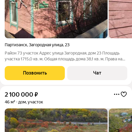
Партизанск
,
Загородная улица
,
23
Район 73 участок Адрес улица Загородная, дом 23 Площадь
участка 1715,0 кв. м. Общая площадь дома 38,1 кв. м. Права на
участок. Собственность Водоснабжение. Колодец
Электричество 15 кВт Отопление Твердотопливное Тип Дом/
Позвонить
Чат
дача Кадастровый № ЗУ
2 100 000
₽
46 м²
дом, участок