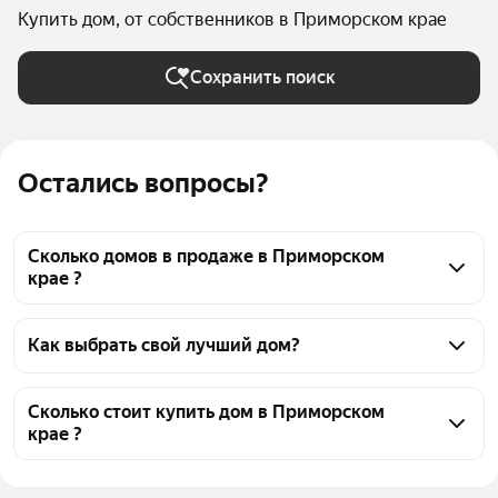
Купить дом, от собственников в Приморском крае
Сохранить поиск
Остались вопросы?
Сколько домов в продаже в Приморском
крае ?
На Яндекс Недвижимости в продаже в Приморском 
крае 36 домов, из них 36 объявлений от 
Как выбрать свой лучший дом?
собственников
Чтобы купить дом без посредников, 
воспользуйтесь тепловой картой для оценки 
Сколько стоит купить дом в Приморском
крае ?
инфраструктуры и транспортной доступности в 
выбранном районе в Приморском крае
Цена за квадратный метр
14 977 — 297 297 ₽