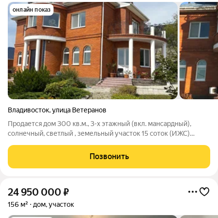
онлайн показ
Владивосток
,
улица Ветеранов
Продается дом 300 кв.м., 3-х этажный (вкл. мансардный),
солнечный, светлый , земельный участок 15 соток (ИЖС)
прямоугольной формы, ровный, сухой. Вокруг жилые
коттеджи (соседи проживают постоянно). Тишина и свежий
Позвонить
воздух. Вид на море. Фундамент:
24 950 000
₽
156 м²
дом, участок