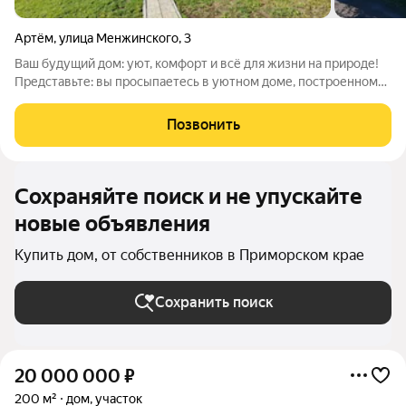
Артём
,
улица Менжинского
,
3
Ваш будущий дом: уют, комфорт и всё для жизни на природе!
Представьте: вы просыпаетесь в уютном доме, построенном
из газобетона с тёплым фасадом «Ханья». В доме уже есть
мебель и техника остаётся только перевезти вещи и начать
Позвонить
жить! Что внутри: три
Сохраняйте поиск и не упускайте
новые объявления
Купить дом, от собственников в Приморском крае
Сохранить поиск
20 000 000
₽
200 м²
дом, участок