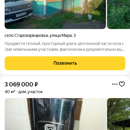
село Староварваровка
,
улица Мира
,
3
Продается теплый, просторный дом в центальной части села с
2мя земельными участками, фактически и документально вы
приобретаете 26 соток земли ( 1 дом + 2 земельных участка- 1
лотом) !!! ДОМ с З/У подходит по Дальневосточную ипотеку.
Позвонить
При желании
3 069 000
₽
40 м²
дом, участок