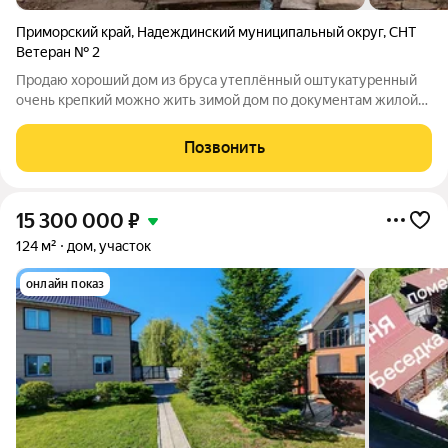
Приморский край
,
Надеждинский муниципальный округ
,
СНТ
Ветеран № 2
Продаю хороший дом из бруса утеплённый оштукатуренный
очень крепкий можно жить зимой дом по документам жилой
можно делать прописку находится в очень красивом месте в
тихом спокойном есть возможность сделать скважину
Позвонить
хороший дренаж на участке . Окна
15 300 000
₽
124 м²
дом, участок
онлайн показ