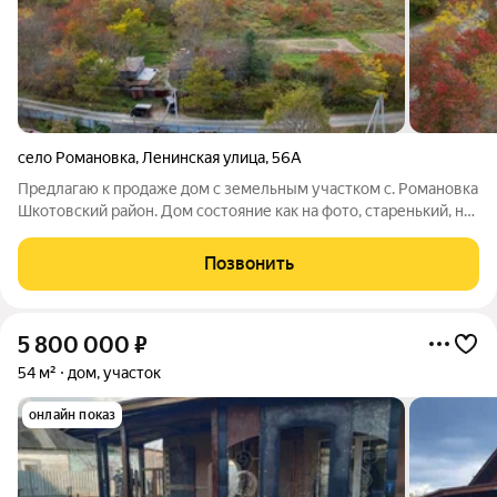
село Романовка
,
Ленинская улица
,
56А
Предлагаю к продаже дом с земельным участком с. Романовка
Шкотовский район. Дом состояние как на фото, старенький, но
прочный, тёплый из лиственницы, с большим погребом,
летним душем, очень светлый, 8 окон: в зале 4 окна и в
Позвонить
спальнях по 2 окна. На
5 800 000
₽
54 м²
дом, участок
онлайн показ