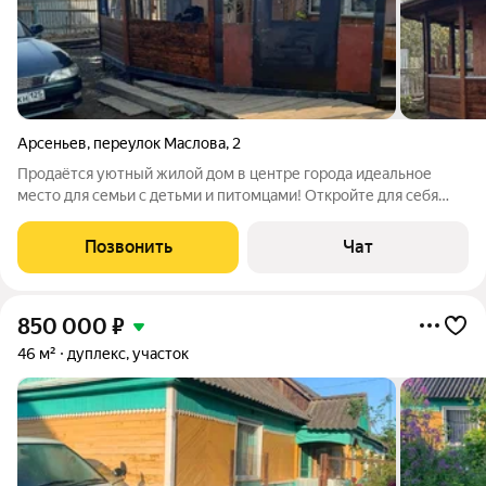
Арсеньев
,
переулок Маслова
,
2
Продаётся уютный жилой дом в центре города идеальное
место для семьи с детьми и питомцами! Откройте для себя
комфорт городской жизни с близостью к природе: дом
расположен в центре города, всего в 10 минутах езды от
Позвонить
Чат
международного горнолыжного
850 000
₽
46 м²
дуплекс, участок