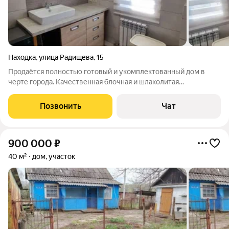
Находка
,
улица Радищева
,
15
Продаётся полностью готовый и укомплектованный дом в
черте города. Качественная блочная и шлаколитая
конструкция. По функционалу это четырехкомнатная
квартира. Две светлые, уютные спальни, хорошая кухня,
Позвонить
Чат
большой удобный санузел. Общая площадь дома
900 000
₽
40 м²
дом, участок