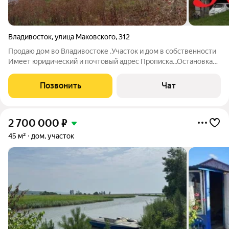
Владивосток
,
улица Маковского
,
312
Продаю дом во Владивостоке .Участок и дом в собственности
Имеет юридический и почтовый адрес Прописка...Остановка
лесопитомник ...13 км..Добрячек. ..Следующая остановка за
стелой г Владивостока ....900 метров от трассы.. Звук дороги
Позвонить
Чат
не слышен.
2 700 000
₽
45 м²
дом, участок