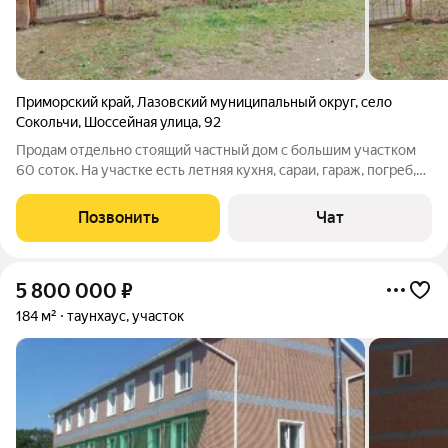
Приморский край
,
Лазовский муниципальный округ
,
село
Сокольчи
,
Шоссейная улица
,
92
Продам отдельно стоящий частный дом с большим участком
60 соток. На участке есть летняя кухня, сараи, гараж, погреб,
скважина. Отопление твердотопливное. Электричество.
Позвонить
Чат
5 800 000
₽
184 м²
таунхаус, участок