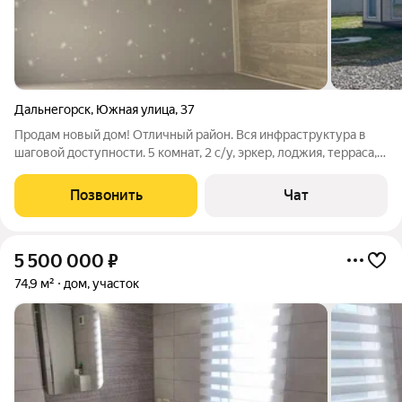
Дальнегорск
,
Южная улица
,
37
Продам новый дом! Отличный район. Вся инфраструктура в
шаговой доступности. 5 комнат, 2 с/у, эркер, лоджия, терраса,
гардероб, гараж, тех.комната. Отопление электрическое.
Мебель, техника остаётся. Скважина 50 м. Ровный участок
Позвонить
Чат
огорожен капитальным
5 500 000
₽
74,9 м²
дом, участок