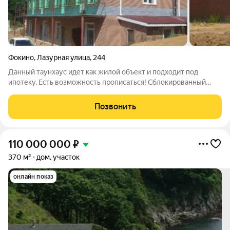
Фокино
,
Лазурная улица
,
244
Данный таунхаус идет как жилой объект и подходит под
ипотеку. Есть возможность прописаться! Сблокированный
дачный дом на 4-х хозяев , находится в 5-10 минутах езды от г.
Фокино в сторону г. Находка , на расстоянии 1,9 км. от трассы и
Позвонить
в 170-и метрах
110 000 000
₽
370 м²
дом, участок
онлайн показ