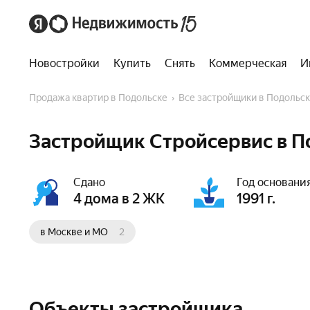
Новостройки
Купить
Снять
Коммерческая
И
Продажа квартир в Подольске
Все застройщики в Подольс
Застройщик Стройсервис в П
Сдано
Год основани
4 дома в 2 ЖК
1991 г.
в Москве и МО
2
Объекты застройщика