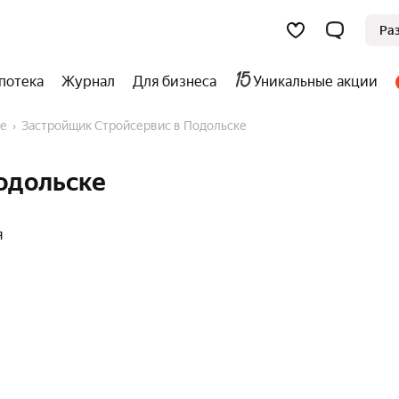
Ра
потека
Журнал
Для бизнеса
Уникальные акции
ке
Застройщик Стройсервис в Подольске
одольске
я