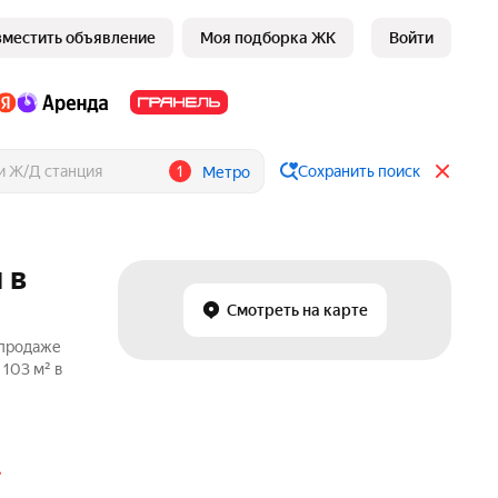
зместить объявление
Моя подборка ЖК
Войти
1
Сохранить поиск
Метро
 в
Смотреть на карте
 продаже
 103 м² в