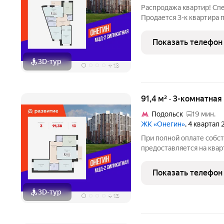
Распродажа квартир! Спе
Продается 3-к квартира п
Box. Квартира находится 
жилом комплексе "Онеги
Показать телефон
Московская
3D-тур
+
13
91,4 м² · 3-комнатная
Подольск
19 мин.
ЖК «Онегин»
, 4 квартал
При полной оплате собс
предоставляется на квар
квартиры доступны скидк
семейной ипотеке. У пок
Показать телефон
воспользоваться скидкой
3D-тур
+
13