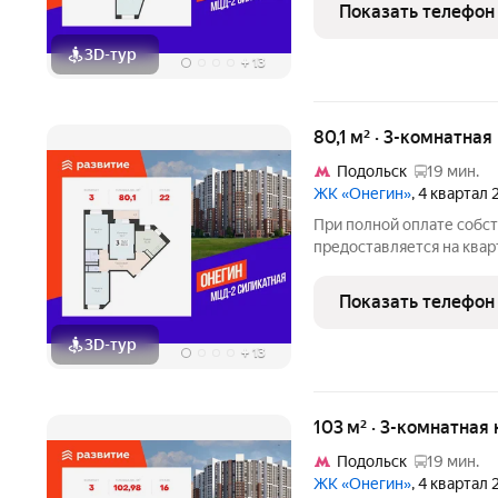
семейной ипотеке. У пок
Показать телефон
воспользоваться скидкой
3D-тур
+
13
80,1 м² · 3-комнатна
Подольск
19 мин.
ЖК «Онегин»
, 4 квартал
При полной оплате собс
предоставляется на квар
квартиры доступны скидк
семейной ипотеке. У пок
Показать телефон
воспользоваться скидкой
3D-тур
+
13
103 м² · 3-комнатная
Подольск
19 мин.
ЖК «Онегин»
, 4 квартал