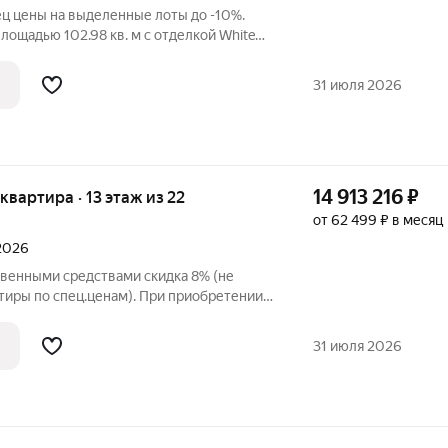
ц цены на выделенные лоты до -10%.
лощадью 102.98 кв. м с отделкой White
на 16 этаже 22 этажного дома, в новом
н", расположенном по адресу:
31 июля 2026
14 913 216
₽
 квартира · 13 этаж из 22
от 62 499 ₽ в месяц
 2026
твенными средствами скидка 8% (не
тиры по спец.ценам). При приобретении
и до 3% при рассрочке и до 6% по
упателя также есть право
31 июля 2026
 в