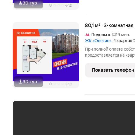
3D-тур
+
13
80,1 м² · 3-комнатная
Подольск
19 мин.
ЖК «Онегин»
, 4 квартал
При полной оплате собс
предоставляется на квар
квартиры доступны скидк
семейной ипотеке. У пок
Показать телефон
воспользоваться скидкой
3D-тур
+
13
ЕЖЕМЕСЯЧНЫЙ ПЛАТЁ