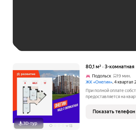
До 30 тыс. ₽
До 50 тыс. ₽
До 70 тыс. ₽
Больше 100 тыс. ₽
80,1 м² · 3-комнатная
Подольск
19 мин.
ЖК «Онегин»
, 4 квартал
При полной оплате собс
предоставляется на квар
квартиры доступны скидк
семейной ипотеке. У пок
Показать телефон
воспользоваться скидкой
3D-тур
+
13