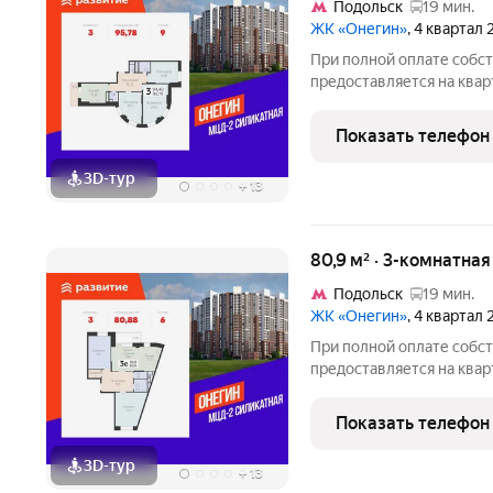
Подольск
19 мин.
ЖК «Онегин»
, 4 квартал
При полной оплате собс
предоставляется на квар
квартиры доступны скидк
семейной ипотеке. У пок
Показать телефон
воспользоваться скидкой
3D-тур
+
13
80,9 м² · 3-комнатна
Подольск
19 мин.
ЖК «Онегин»
, 4 квартал
При полной оплате собс
предоставляется на квар
квартиры доступны скидк
семейной ипотеке. У пок
Показать телефон
воспользоваться скидкой
3D-тур
+
13