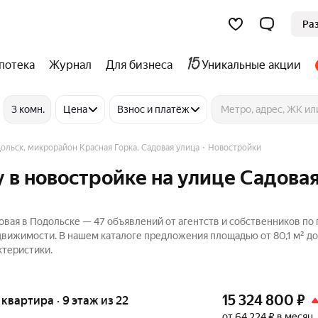
Ра
потека
Журнал
Для бизнеса
Уникальные акции
3 комн.
Цена
Взнос и платёж
ольск, микрорайон Красная Горка, Садовая улица
Новостройки
 в новостройке на улице Садовая
овая в Подольске — 47 объявлений от агентств и собственников по
Недвижимости. В нашем каталоге предложения площадью от 80,1 м² до
ктеристики.
15 324 800
₽
я квартира · 9 этаж из 22
от 64 224 ₽ в месяц