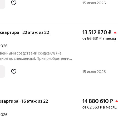
упателя также есть право
15 июля 2026
 в
13 512 870
₽
я квартира · 22 этаж из 22
от 56 631 ₽ в месяц
 2026
твенными средствами скидка 8% (не
тиры по спец.ценам). При приобретении
и до 3% при рассрочке и до 6% по
упателя также есть право
15 июля 2026
 в
14 880 610
₽
 квартира · 16 этаж из 22
от 62 363 ₽ в месяц
 2026