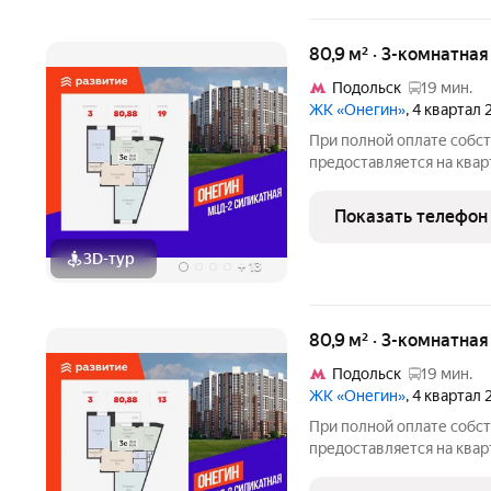
80,9 м² · 3-комнатна
Подольск
19 мин.
ЖК «Онегин»
, 4 квартал
При полной оплате собс
предоставляется на квар
квартиры доступны скидк
семейной ипотеке. У пок
Показать телефон
воспользоваться скидкой
3D-тур
+
13
80,9 м² · 3-комнатна
Подольск
19 мин.
ЖК «Онегин»
, 4 квартал
При полной оплате собс
предоставляется на квар
квартиры доступны скидк