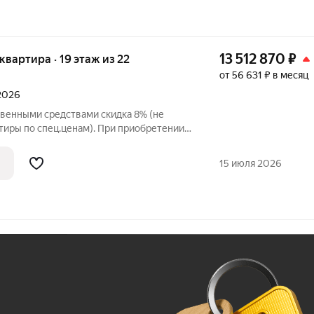
13 512 870
₽
 квартира · 19 этаж из 22
от 56 631 ₽ в месяц
 2026
твенными средствами скидка 8% (не
тиры по спец.ценам). При приобретении
и до 3% при рассрочке и до 6% по
упателя также есть право
15 июля 2026
 в
Ж