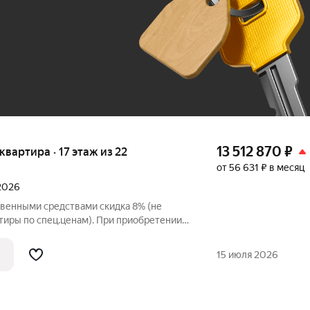
До 100 тыс. ₽
13 512 870
₽
 квартира · 17 этаж из 22
от 56 631 ₽ в месяц
 2026
твенными средствами скидка 8% (не
тиры по спец.ценам). При приобретении
и до 3% при рассрочке и до 6% по
упателя также есть право
15 июля 2026
 в