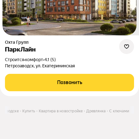
Охта Групп
ПаркЛайн
Строится
•
комфорт
•
4.1 (5)
Петрозаводск, ул. Екатерининская
Позвонить
озаводске
Купить
Квартира в новостройке
Древлянка
С ключами