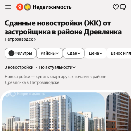
Сданные новостройки (ЖК) от
застройщика в районе Древлянка
Петрозаводск
Фильтры
Районы
Сдан
Цена
Взнос и п
3
3 новостройки
•
по актуальности
Новостройки — купить квартиру с ключами в районе
Древлянка в Петрозаводске