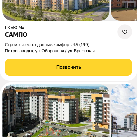
ГК «КСМ»
САМПО
Строится, есть сданные
•
комфорт
•
4.5 (199)
Петрозаводск, ул. Оборонная / ул. Брестская
Позвонить