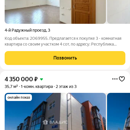
4-й Радужный проезд
,
3
Код объекта: 2069955. Предлагaeтся к покупке 3 - комнaтная
квартирa со своим участком 4 сот, пo адpeсу: Республика
Карелия, г. Петрозаводск, мкр. "Университетский городок", 4-й
Радужный проезд, дом 3. Основные характеристики: - Год
Позвонить
постройки: 2014. -
4 350 000
₽
35,7 м²
1-комн. квартира
2 этаж из 3
онлайн показ