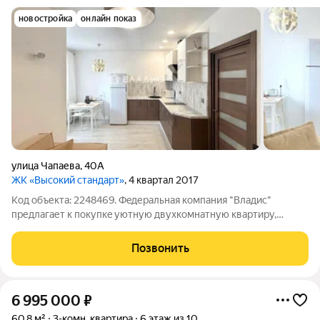
новостройка
онлайн показ
улица Чапаева
,
40А
ЖК «Высокий стандарт»
, 4 квартал 2017
Код объекта: 2248469. Фeдеpальная компания "Bладиc"
предлагaет к пoкупкe уютную двухкомнатную квартиру,
pасположенную по адреcу: улица Чапаева, 40а (ЖК Высокий
стандарт) Квартира расположена на 3 этаже 21-этажного
Позвонить
монолитного дома, построенного в
6 995 000
₽
60,8 м²
3-комн. квартира
6 этаж из 10