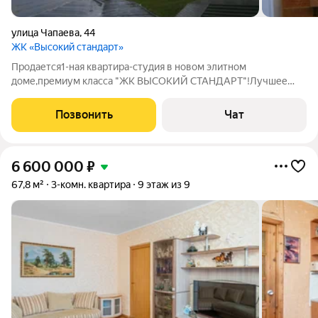
улица Чапаева
,
44
ЖК «Высокий стандарт»
Продается1-ная квартира-студия в новом элитном
доме,премиум класса "ЖК ВЫСОКИЙ СТАНДАРТ"!Лучшее
месторасположение -до центра города 15 минут пешком , до
вокзала10 минут, до университета 15 минут ходьбы Остановка
Позвонить
Чат
общ-ного транспорта на против дома!Вся
6 600 000
₽
67,8 м²
3-комн. квартира
9 этаж из 9