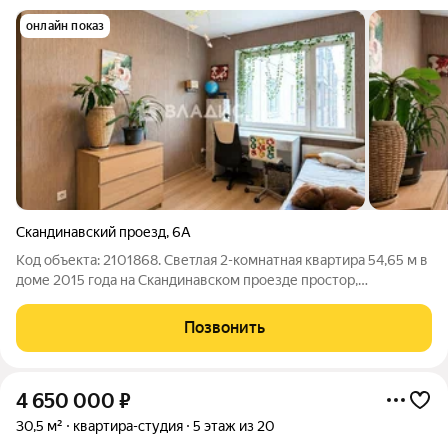
онлайн показ
Скандинавский проезд
,
6А
Код объекта: 2101868. Светлая 2-комнатная квартира 54,65 м в
доме 2015 года на Скандинавском проезде простор,
изолированные комнаты и балкон для утреннего кофе.
Четвёртый этаж комфортная высота: меньше шума с улицы и
Позвонить
удобный подъём без лифта.
4 650 000
₽
30,5 м²
квартира-студия
5 этаж из 20