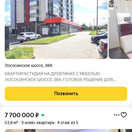
Лососинское шоссе
,
38А
КВАРТИРАСТУДИЯ НА ДРЕВЛЯНКЕ С МЕБЕЛЬЮ
ЛОСОСИНСКОЕ ШОССЕ, 38А: ГОТОВОЕ РЕШЕНИЕ ДЛЯ
ЖИЗНИ ИЛИ ИНВЕСТИЦИИ! Продаётся светлая и уютная
квартирастудия в одном из самых востребованных районов
Позвонить
Петрозаводска Древлянке, по адресу: г. Петрозаводск,
7 700 000
₽
53,8 м²
3-комн. квартира
4 этаж из 5