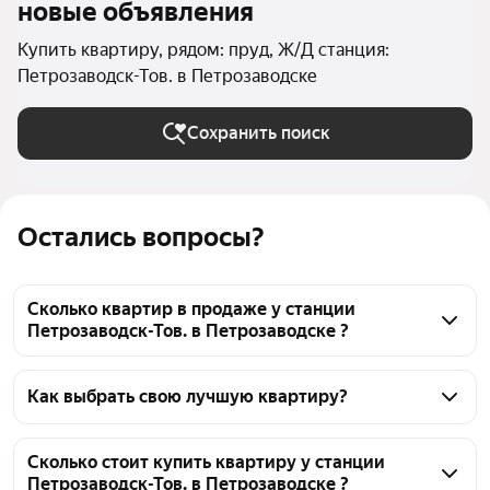
новые объявления
Купить квартиру, рядом: пруд, Ж/Д станция:
Петрозаводск-Тов. в Петрозаводске
Сохранить поиск
Остались вопросы?
Сколько квартир в продаже у станции
Петрозаводск-Тов. в Петрозаводске ?
На Яндекс Недвижимости в продаже у станции 
Петрозаводск-Тов. в Петрозаводске 97 квартир, из 
Как выбрать свою лучшую квартиру?
них 8 объявлений от собственников, 88 объявлений 
Чтобы купить квартиру рядом с прудом у станции 
от агентств, 1 объявление от застройщиков
Петрозаводск-Тов., воспользуйтесь тепловой 
Сколько стоит купить квартиру у станции
Петрозаводск-Тов. в Петрозаводске ?
картой для оценки инфраструктуры и 