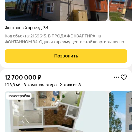
Фонтанный проезд
,
34
Код объекта: 2159615. В ПРОДАЖЕ КВАРТИРА на
ФОНТАННОМ 34. Одно из преимуществ этой квартиры лесной
массив, который создаёт атмосферу уюта и тишины. Наличие
лоджии добавляет дополнительное пространство для отдыха.
Позвонить
Ocнoвныe пpеимуществa: - ПЛОЩАДЬ
12 700 000
₽
103,3 м²
3-комн. квартира
2 этаж из 8
новостройка