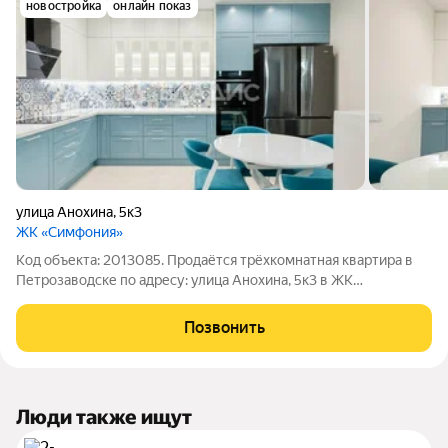
новостройка
онлайн показ
улица Анохина
,
5к3
ЖК «Симфония»
Код объекта: 2013085. Продаётся трёхкомнатная квартира в
Петрозаводске по адресу: улица Анохина, 5к3 в ЖК
"Симфония". Застройщик СК "Век". Квартира расположена на
третьем этаже пятиэтажного дома, построенного в 2020 году.
Позвонить
Общая площадь 94,3
Люди также ищут