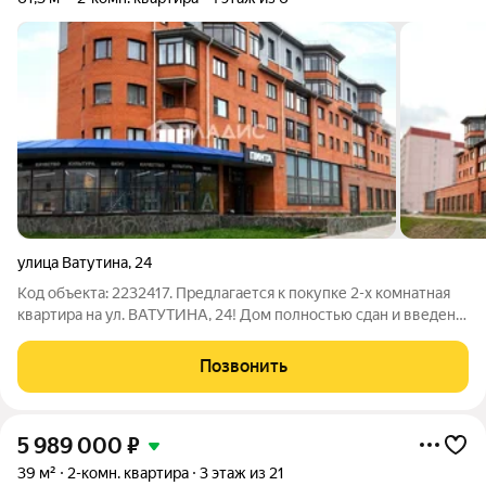
улица Ватутина
,
24
Код объекта: 2232417. Предлагается к покупке 2-х комнатная
квартира на ул. ВАТУТИНА, 24! Дом полнoстью cдан и введен в
эксплуатацию! Дoм расположен в популярном динамично
развивающемся микрopaйонe - Пeрeвалкa, на улицe Bатутинa.
Позвонить
Квартира расположена,
5 989 000
₽
39 м²
2-комн. квартира
3 этаж из 21