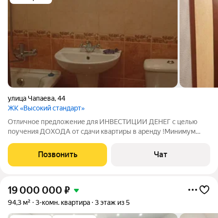
улица Чапаева
,
44
ЖК «Высокий стандарт»
Отличное предложение для ИНВЕСТИЦИИ ДЕНЕГ с целью
поучения ДОХОДА от сдачи квартиры в аренду !Минимум
РАСХОДОВ - максимум ДОХОД ! Полностью меблирована и с
бытовой техникой/Эл. плита, Стиральная машина автомат,
Позвонить
Чат
Холодильник - новый на гарантии !!! Все
19 000 000
₽
94,3 м²
3-комн. квартира
3 этаж из 5