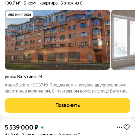
130,7 м²
5-комн. квартира
5 этаж из 6
онлайн показ
улица Ватутина
,
24
Код объекта: 1905719. Предлагаем к покупке двухуровневую
квартиру, в кирпичном, 6-ти этажном доме, на улице Ватутина
24. Дом полностью сдан и введен в эксплуатацию в 2025г. Под
семейную ипотеку, квартира, не подходит! Дом построен в
Позвонить
микрорайоне
5 539 000
₽