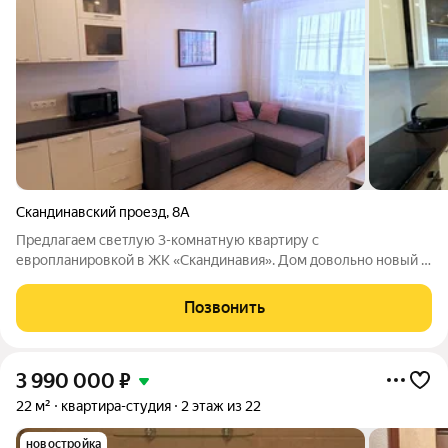
Скандинавский проезд
,
8А
Предлагаем светлую 3-комнатную квартиру с
европланировкой в ЖК «Скандинавия». Дом довольно новый -
сдан в 2015 году, поэтому вам не придется сталкиваться с
проблемами старого жилого фонда. Параметры: - общая
Позвонить
площадь 53,8 кв.м, жилая 34,1 кв.м,
3 990 000
₽
22 м²
квартира-студия
2 этаж из 22
новостройка