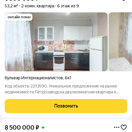
53,2 м²
2-комн. квартира
6 этаж из 9
онлайн показ
бульвар Интернационалистов
,
6к1
Код объекта: 2213590. Уникальное предложение на рынке
недвижимости Петрозаводска двухкомнатная квартира в
живописном районе Древлянка: Бульвap Интернaционaлистoв
6К1. Этот объект идеально подойдёт тем, кто ценит комфорт и
Позвонить
практичность. Квартира
8 500 000
₽