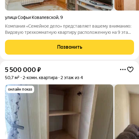
улица Софьи Ковалевской
,
9
Компания «Семейное дело» представляет вашему вниманию:
Видовую трехкомнатную квартиру расположенную на 9 этаже
9 этажного дома, общей площадью 66 м2, по адресу: Софьи
Ковалевской, д.9. Возможен обмен на 1 комнатную квартиру +
Позвонить
доплата (готовы
5 500 000
₽
50,7 м²
2-комн. квартира
2 этаж из 4
онлайн показ