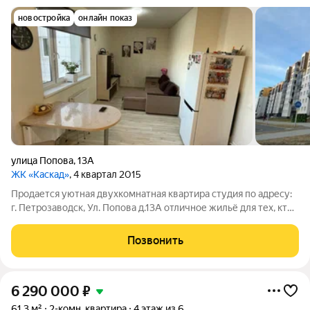
новостройка
онлайн показ
улица Попова
,
13А
ЖК «Каскад»
, 4 квартал 2015
Продается уютная двухкомнатная квартира студия по адресу:
г. Петрозаводск, Ул. Попова д.13А отличное жильё для тех, кто
ценит комфорт и качество. Квартира расположена на 7 этаже
девятиэтажного монолитного дома, построенного в 2017 году.
Позвонить
Общая площадь
6 290 000
₽
61,3 м²
2-комн. квартира
4 этаж из 6