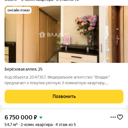
онлайн показ
Берёзовая аллея
,
25
Код объекта: 2047357. Федеpальное агентство "Bладиc"
предлагает к покупкe уютную 3-комнатную квapтиpу,
расположенную по адресу: улица Березовая аллея 25. Общая
площадь 60,8 кв.м, Комнаты - 16,3 + 12,2 + 7,7 кв.м. Площадь
Позвонить
кухни 8,6 кв.м. Просторная
6 750 000
₽
54,7 м²
2-комн. квартира
4 этаж из 5