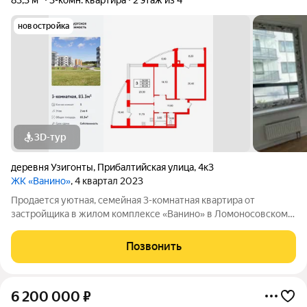
83,3 м²
3-комн. квартира
2 этаж из 4
новостройка
3D-тур
деревня Узигонты
,
Прибалтийская улица
,
4к3
ЖК «Ванино»
, 4 квартал 2023
Продается уютная, семейная 3-комнатная квартира от
застройщика в жилом комплексе «Ванино» в Ломоносовском
районе. До метро можно добраться на транспорте всего за 30
минут. Удобная, классическая планировка. Общая площадь
Позвонить
квартиры - 83.3 м, высота
6 200 000
₽