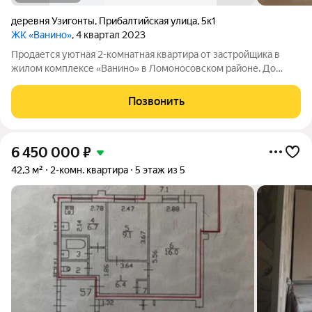
деревня Узигонты
,
Прибалтийская улица
,
5к1
ЖК «Ванино»
, 4 квартал 2023
Продается уютная 2-комнатная квартира от застройщика в
жилом комплексе «Ванино» в Ломоносовском районе. До
метро можно добраться на транспорте всего за 30 минут.
Удобная, классическая планировка. Общая площадь квартиры -
Позвонить
59.4 м, высота потолка 2.85
6 450 000
₽
42,3 м²
2-комн. квартира
5 этаж из 5