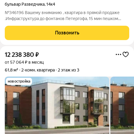
бульвар Разведчика
,
14к4
№346196 Вашему вниманию , квартира в прямой продаже
.Инфраструктура до фонтанов Петергофа, 15 мин пешком
.рядом школа .дет сад. Английский чистейший пруд .магазины.
транспорт и главное тишина .зелень и комфорт ..Дом
Позвонить
кирпичный .парадная чистая,
12 238 380
₽
от 57 064 ₽ в месяц
61,8 м²
2-комн. квартира
2 этаж из 3
новостройка