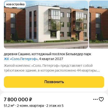
новостройка
деревня Сашино
,
коттеджный посёлок Бельведер парк
ЖК «Соло.Петергоф»
, 4 квартал 2027
Жилой комплекс «Соло. Петергоф» представляет собой
трёхэтажное здание, в котором расположено 44 квартиры.
Комплекс находится неподалёку от Лугового парка и дворца
«Бельведер», рядом престижные частные дома. Удобное
Позвонить
расположение вблизи Петергофа, а
7 800 000
₽
51,2 м²
2-комн. квартира
2 этаж из 5