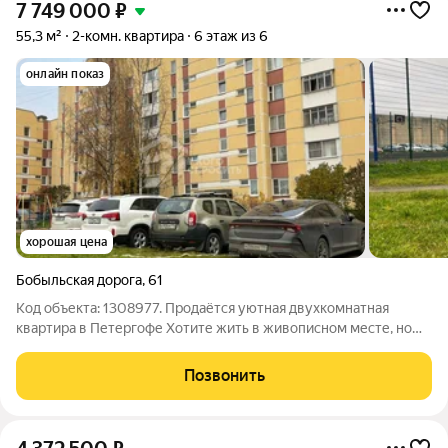
7 749 000
₽
55,3 м²
2-комн. квартира
6 этаж из 6
онлайн показ
хорошая цена
Бобыльская дорога
,
61
Код объекта: 1308977. Продаётся уютная двухкомнатная
квартира в Петергофе Хотите жить в живописном месте, но
при этом недалеко от города? Тогда эта квартира для вас!
Продаётся двухкомнатная квартира площадью 55,3 кв. м на
Позвонить
шестом этаже панельного дома