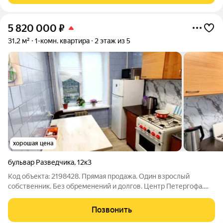
5 820 000
₽
31,2 м²
1-комн. квартира
2 этаж из 5
хорошая цена
бульвар Разведчика
,
12к3
Код объекта: 2198428. Прямая продажа. Один взрослый
собственник. Без обременений и долгов. Центр Петергофа.
Вся инфраструктура в шаговой доступности (сетевые
магазины, транспорт, садики и школы). До парка 5 минут
Позвонить
пешком. Тихий двор. Кирпичный дом.