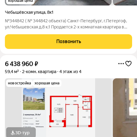
хорошая цена
Чебышёвская улица
,
8к1
№344842 ( № 344842 объекта) Санкт-Петербург, г.Петергоф,
ул.Чебышевская д.8 к.1 Продается 2-х комнатная квартира в
кирпичном теплом доме 1981 г.п. Квартира находится на 1-м
высоком бельэтажном этаже, что может привлечь внимание
Позвонить
для покупки для
6 438 960
₽
59,4 м²
2-комн. квартира
4 этаж из 4
новостройка
хорошая цена
3D-тур