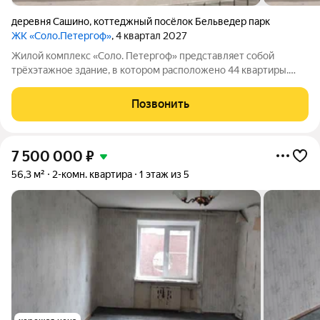
деревня Сашино
,
коттеджный посёлок Бельведер парк
ЖК «Соло.Петергоф»
, 4 квартал 2027
Жилой комплекс «Соло. Петергоф» представляет собой
трёхэтажное здание, в котором расположено 44 квартиры.
Комплекс находится неподалёку от Лугового парка и дворца
«Бельведер», рядом престижные частные дома. Благодаря
Позвонить
близости к Петергофу и удобным
7 500 000
₽
56,3 м²
2-комн. квартира
1 этаж из 5