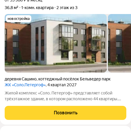
от 33 586 ₽ в месяц
36,8 м²
1-комн. квартира
2 этаж из 3
новостройка
деревня Сашино
,
коттеджный посёлок Бельведер парк
ЖК «Соло.Петергоф»
, 4 квартал 2027
Жилой комплекс «Соло. Петергоф» представляет собой
трёхэтажное здание, в котором расположено 44 квартиры.
Комплекс находится неподалёку от Лугового парка и дворца
«Бельведер», рядом престижные частные дома. Благодаря
Позвонить
близости к Петергофу, а также