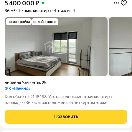
5 400 000
₽
36 м²
1-комн. квартира
4 этаж из 4
новостройка
онлайн показ
деревня Узигонты
,
25
ЖК «Ванино»
Код объекта: 2148468. Уютная однокомнатная квартира
площадью 36 кв. м расположена на четвёртом этаже
современного четырёхэтажного дома, построенного в 2023
году по технологии загородного строительства. Строили по
Позвонить
европейскому проекту. Крутая