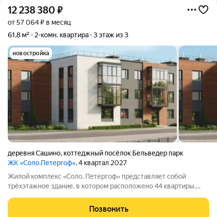
12 238 380
₽
от 57 064 ₽ в месяц
61,8 м²
2-комн. квартира
3 этаж из 3
новостройка
деревня Сашино
,
коттеджный посёлок Бельведер парк
ЖК «Соло.Петергоф»
, 4 квартал 2027
Жилой комплекс «Соло. Петергоф» представляет собой
трёхэтажное здание, в котором расположено 44 квартиры.
Комплекс находится неподалёку от Лугового парка и дворца
«Бельведер», рядом престижные частные дома. Удобное
Позвонить
расположение вблизи Петергофа, а