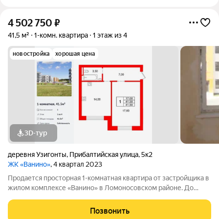
4 502 750
₽
41,5 м²
1-комн. квартира
1 этаж из 4
новостройка
хорошая цена
3D-тур
деревня Узигонты
,
Прибалтийская улица
,
5к2
ЖК «Ванино»
, 4 квартал 2023
Продается просторная 1-комнатная квартира от застройщика в
жилом комплексе «Ванино» в Ломоносовском районе. До
метро можно добраться на транспорте всего за 30 минут.
Удобная, классическая планировка. Общая площадь квартиры -
Позвонить
41.5 м, высота потолка