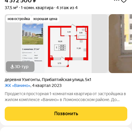
4 372 500
₽
37,5 м²
1-комн. квартира
4 этаж из 4
новостройка
хорошая цена
3D-тур
деревня Узигонты
,
Прибалтийская улица
,
5к1
ЖК «Ванино»
, 4 квартал 2023
Продается просторная 1-комнатная квартира от застройщика в
жилом комплексе «Ванино» в Ломоносовском районе. До
метро можно добраться на транспорте всего за 30 минут.
Удобная, классическая планировка. Общая площадь квартиры -
Позвонить
37.5 м, высота потолка