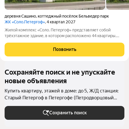
деревня Сашино
,
коттеджный посёлок Бельведер парк
ЖК «Соло.Петергоф»
, 4 квартал 2027
Жилой комплекс «Соло. Петергоф» представляет собой
трёхэтажное здание, в котором расположено 44 квартиры.
Комплекс находится неподалёку от Лугового парка и дворца
«Бельведер», рядом престижные частные дома. Благодаря
Позвонить
близости к Петергофу, а также
Сохраняйте поиск и не упускайте
новые объявления
Купить квартиру, этажей в доме: до 5, Ж/Д станция:
Старый Петергоф в Петергофе (Петродворцовый
район)
Сохранить поиск