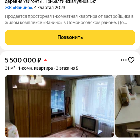
деревня Узигонты
,
Прибалтийская улица
,
5к1
ЖК «Ванино»
, 4 квартал 2023
Продается просторная 1-комнатная квартира от застройщика в
жилом комплексе «Ванино» в Ломоносовском районе. До
метро можно добраться на транспорте всего за 30 минут.
Удобная, классическая планировка. Общая площадь квартиры -
Позвонить
37 м, высота потолка 2.85
5 500 000
₽
31 м²
1-комн. квартира
3 этаж из 5