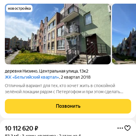
новостройка
деревня Низино
,
Центральная улица
,
13к2
ЖК «Бельгийский квартал»
, 2 квартал 2018
Отличный вариант для тех, кто хочет жить в спокойной
зелёной локации рядом с Петергофом и при этом сделать
ремонт полностью под себя. Квартира расположена на 1 этаже
современного малоэтажного дома. Основные характеристики:
Позвонить
Общая площадь 36 м Жилая
10 112 620
₽