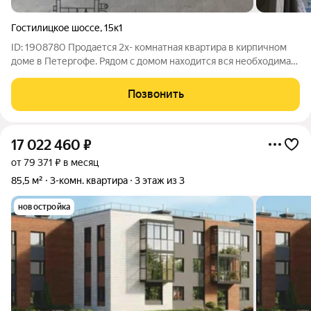
Гостилицкое шоссе
,
15к1
ID: 1908780 Продается 2x- комнатная квартира в кирпичном
доме в Петергофе. Рядом с домом находится вся необходимая
инфраструктура: магазины, школы, детские сады и
поликлиники, детская площадка и спортивный комплекс.
Позвонить
Квартира тёплая и светлая, на
17 022 460
₽
от 79 371 ₽ в месяц
85,5 м²
3-комн. квартира
3 этаж из 3
новостройка