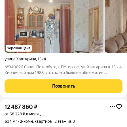
хорошая цена
улица Халтурина
,
15к4
№340826 Санкт-Петербург, г. Петергоф, ул. Халтурина д. 15 к.4
Кирпичный дом 1988 г/п, т. к. это бывшее общежитие,
переделанное в отдельную квартиру и документально
собственность оформлена как доля от этажа. По факту
Позвонить
технически -квартира
12 487 860
₽
от 58 228 ₽ в месяц
63,1 м²
2-комн. квартира
2 этаж из 3