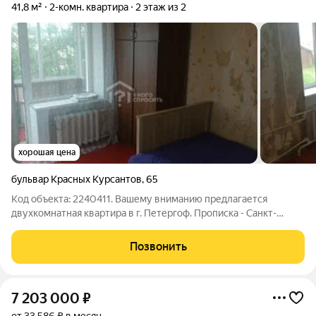
41,8 м²
2-комн. квартира
2 этаж из 2
хорошая цена
бульвар Красных Курсантов
,
65
Код объекта: 2240411. Вашему вниманию предлагается
двухкомнатная квартира в г. Петергоф. Прописка - Санкт-
Петербург! Квартира расположена в шаговой доступности от
ж/д станции "Старый Петергоф" и остановки автобусов до
Позвонить
СПб. Рядом рынок, магазин
7 203 000
₽