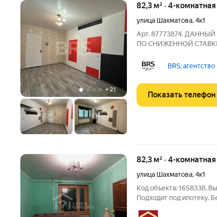
82,3 м² · 4-комнатная
улица Шахматова
,
4к1
Арт. 87773874. ДАННЫ
ПО СНИЖЕННОЙ СТАВКЕ!
компании "BRS". О КВАРТИРЕ: Квартира требу
(Идеальный вариант для Флипинга) Вид на д
BRS, агентство
Идеа
+
21
Показать телефон
82,3 м² · 4-комнатная
улица Шахматова
,
4к1
Код объекта: 1658338. В
Подходит под ипотеку. Б
раздельными комнатами 1