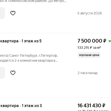
о» в Ломоносовском районе. До метро
спорте всего за 30 минут. Удобная,
. Общая площадь квартиры - 63.6 м,
5 августа 2026
7 500 000
₽
 квартира · 1 этаж из 5
133 215 ₽ за м²
хорошая цена
кта) Санкт-Петербург, г.Петергоф,
родается 2-х комнатная квартира в
81 г.п. Квартира находится на 1-м
аже, что может привлечь внимание для
2 часа назад
16 431 430
₽
 квартира · 1 этаж из 3