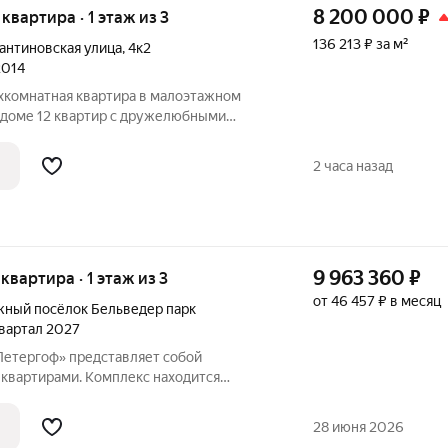
8 200 000
₽
 квартира · 1 этаж из 3
136 213 ₽ за м²
антиновская улица
,
4к2
2014
комнатная квартира в малоэтажном
В доме 12 квартир с дружелюбными
 со шлагбаумом, на доме установлены
е есть общая кладовая для хранения. В
2 часа назад
9 963 360
₽
 квартира · 1 этаж из 3
от 46 457 ₽ в месяц
жный посёлок Бельведер парк
 квартал 2027
Петергоф» представляет собой
 квартирами. Комплекс находится
парка и дворца «Бельведер», рядом
а. Благодаря близости к Петергофу и
28 июня 2026
льцевую