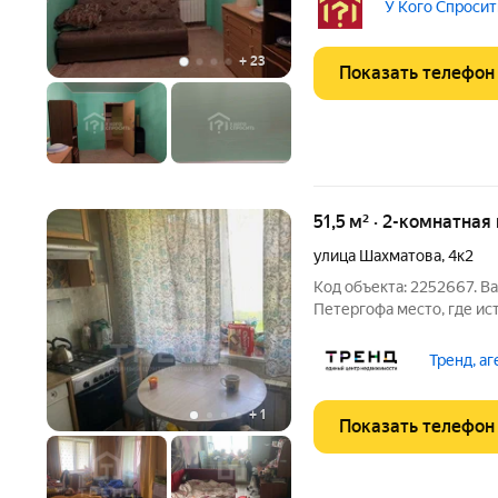
7.2 м.кв.. Кухня смотрит
У Кого Спросит
прихожую
+
23
Показать телефон
51,5 м² · 2-комнатная
улица Шахматова
,
4к2
Код объекта: 2252667. В
Петергофа место, где история встречается с комфортом! 51,5 м
личного пространства в
Тренд, а
+
1
Показать телефон