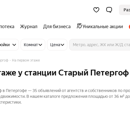
Ра
потека
Журнал
Для бизнеса
Уникальные акции
ройки
Комнат
Цена
ергоф
На первом этаже
таже у станции Старый Петергоф
ф в Петергофе — 35 объявлений от агентств и собственников по пр
Недвижимости. В нашем каталоге предложения площадью от 36 м² до 
ктеристики.