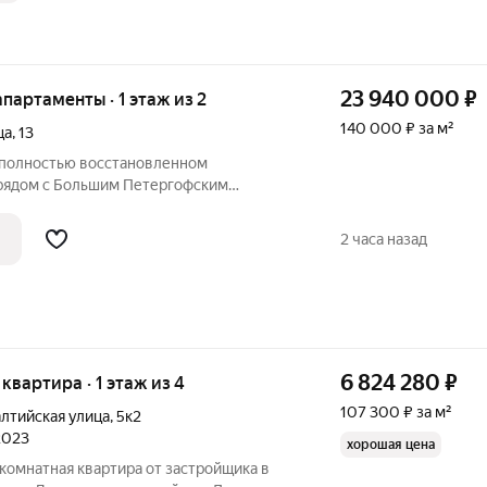
23 940 000
₽
 апартаменты · 1 этаж из 2
140 000 ₽ за м²
ца
,
13
 полностью восстановленном
рядом с Большим Петергофским
й залив и
вой доступности. Если вы планируете
2 часа назад
продажу своей квартиры работаем
6 824 280
₽
 квартира · 1 этаж из 4
107 300 ₽ за м²
лтийская улица
,
5к2
 2023
хорошая цена
комнатная квартира от застройщика в