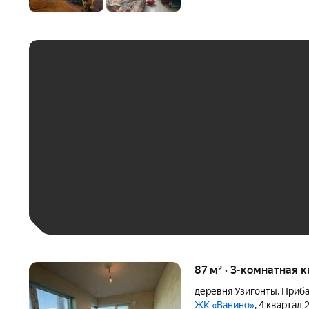
ЕЖЕМЕСЯЧНЫЙ ПЛАТЁ
До 30 тыс. ₽
До 50 тыс. ₽
До 70 тыс. ₽
Больше 100 тыс. ₽
87 м² · 3-комнатная к
деревня Узигонты
,
Приба
ЖК «Ванино»
, 4 квартал