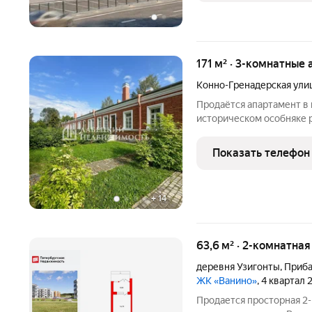
171 м² · 3-комнатные
Конно-Гренадерская ули
Продаётся апартамент в
историческом особняке 
дворцом. Живописное место чистый воздух, Фински
знаменитые парки в шаго
Показать телефон
+
14
63,6 м² · 2-комнатная
деревня Узигонты
,
Приба
ЖК «Ванино»
, 4 квартал
Продается просторная 2-