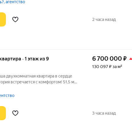
ся больше, так как переходит в большую
ь?, агентство
2 часа назад
6 700 000
₽
 квартира · 1 этаж из 9
130 097 ₽ за м²
аша двухкомнатная квартира в сердце
 одном из самых престижных и красивых
мест Санкт-Петербурга. Почему эта квартира ваш лучший выбор?
гентство
3 часа назад