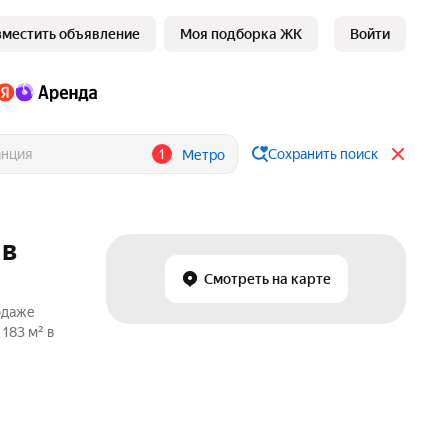
зместить объявление
Моя подборка ЖК
Войти
1
Сохранить поиск
Метро
 в
Смотреть на карте
одаже
183 м² в