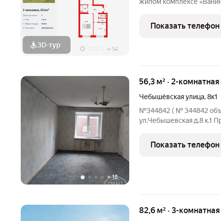
жилом комплексе «Ванин
можно добраться на тран
классическая планировка
Показать телефон
высота потолка
3D-тур
+
14
56,3 м² · 2-комнатная
Чебышёвская улица
,
8к1
№344842 ( № 344842 объе
ул.Чебышевская д.8 к.1 П
кирпичном теплом доме 19
высоком бельэтажном эт
Показать телефон
покупки для
+
18
82,6 м² · 3-комнатная