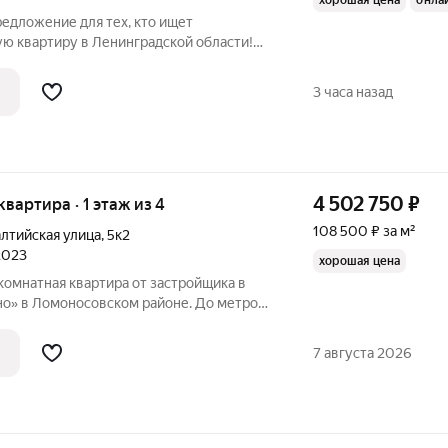
хорошая цена
онла
редложение для тех, кто ищет
ю квартиру в Ленинградской области!
 квартира площадью 87 кв. м. в деревне
 Квартира расположена на первом этаже
3 часа назад
4 502 750
₽
 квартира · 1 этаж из 4
108 500 ₽ за м²
лтийская улица
,
5к2
 2023
хорошая цена
комнатная квартира от застройщика в
о» в Ломоносовском районе. До метро
спорте всего за 30 минут. Удобная,
. Общая площадь квартиры - 41.5 м,
7 августа 2026