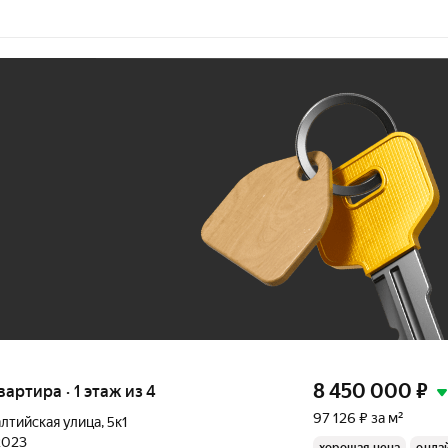
Ж
До 100 тыс. ₽
8 450 000
₽
вартира · 1 этаж из 4
97 126 ₽ за м²
лтийская улица
,
5к1
 2023