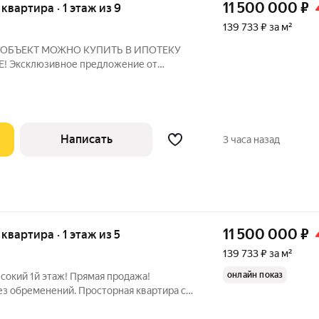
11 500 000
₽
 квартира · 1 этаж из 9
139 733 ₽ за м²
Й ОБЪЕКТ МОЖНО КУПИТЬ В ИПОТЕКУ
 Эксклюзивное предложение от
ет ремонта
ве стороны во двор
льная планировка Все комнаты
Написать
3 часа назад
11 500 000
₽
 квартира · 1 этаж из 5
139 733 ₽ за м²
онлайн показ
ысокий 1й этаж! Прямая продажа!
ез обременений. Просторная квартира с
5+11.4+18.2+12.6 м.кв. и удобной кухней