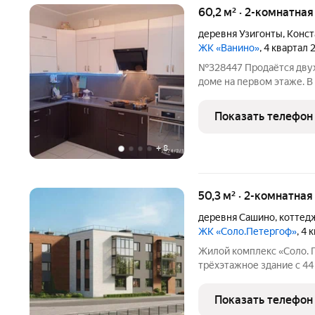
60,2 м² · 2-комнатная
деревня Узигонты
,
Конст
ЖК «Ванино»
, 4 квартал 
№328447 Продаётся двух
доме на первом этаже. 
соседями. Въезд во двор
видео камеры. В подъезд
Показать телефон
квартире две комнаты
+
8
50,3 м² · 2-комнатная
деревня Сашино
,
коттед
ЖК «Соло.Петергоф»
, 4
Жилой комплекс «Соло. 
трёхэтажное здание с 44
неподалёку от Лугового 
престижные частные дом
Показать телефон
удобным съездам на ко