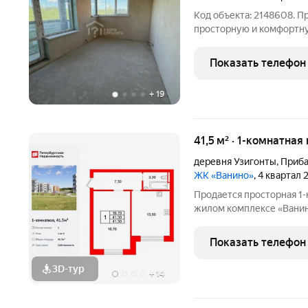
Код объекта: 2148608. П
просторную и комфортну
Продаётся трёхкомнатная
Узигонты, ЖК "Ванино".
Показать телефон
четырёхэтажного
+
19
41,5 м² · 1-комнатная
деревня Узигонты
,
Приба
ЖК «Ванино»
, 4 квартал
Продается просторная 1-
жилом комплексе «Ванин
можно добраться на тран
классическая планировка
Показать телефон
высота потолка
3D-тур
+
14