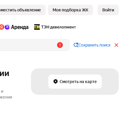
зместить объявление
Моя подборка ЖК
Войти
1
Сохранить поиск
ции
Смотреть на карте
 и
ожения