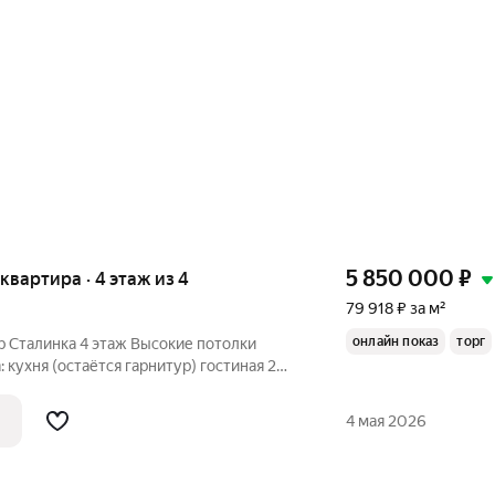
5 850 000
₽
 квартира · 4 этаж из 4
79 918 ₽ за м²
онлайн показ
торг
я 2
е
заехать можно ремонт по желанию Центр всё рядом Сделка: без
4 мая 2026