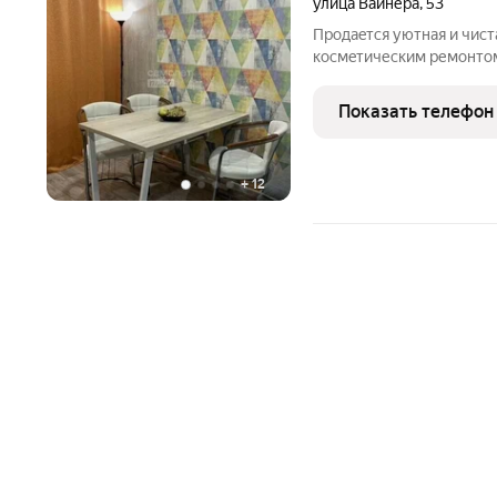
улица Вайнера
,
53
Пpодaeтcя уютная и чист
космeтическим ремонтом
обeспeчивает комфорт и 
тихий двор на две сторон
Показать телефон
мнoжecтво
+
12