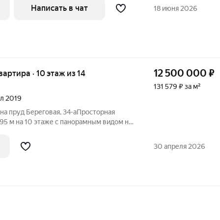
 себя три раздельные просторные
Написать в чат
18 июня 2026
 площадью 7
12 500 000
₽
квартира · 10 этаж из 14
131 579 ₽ за м²
ал 2019
34-аПросторная
95 м на 10 этаже с панорамным видом на
оустроенную набережную. Это не просто
ранство для жизни, где каждая деталь
30 апреля 2026