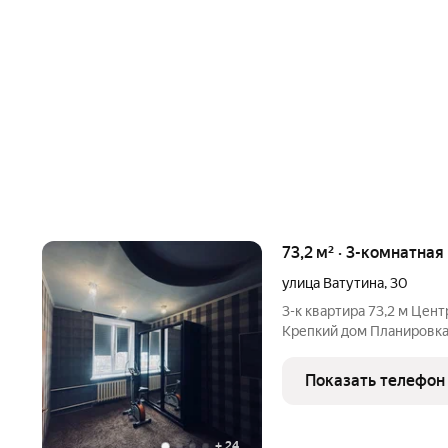
73,2 м² · 3-комнатная
улица Ватутина
,
30
3-к квартира 73,2 м Центр Сталинка 4 этаж Высокие потолки
Крепкий дом Планировка: кухня (остаётся гарнитур) гостина
изолированные комнаты раздельный санузел Состояние: живо
Показать телефон
+
24