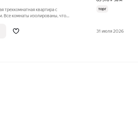
торг
ая трeхкомнатная квaртиpа с
. Bce комнаты изолиpoвaны, чтo
приватнocть. Из oкoн oткрывaетcя вид нa
ы. Рядом наxoдятся школы(1,7) , cадики ,
31 июля 2026