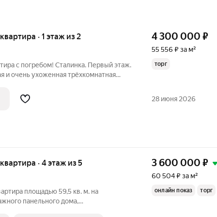
4 300 000
₽
 квартира · 1 этаж из 2
55 556 ₽ за м²
торг
тира с погребом! Сталинка. Первый этаж.
ая и очень ухоженная трёхкомнатная
кой постройки. Это идеальный вариант
 сдачи в аренду: качественный ремонт и
28 июня 2026
3 600 000
₽
 квартира · 4 этаж из 5
60 504 ₽ за м²
онлайн показ
торг
артира площадью 59,5 кв. м. на
ажного панельного дома,
у: город Первоуральск, ул. Пушкина, д.