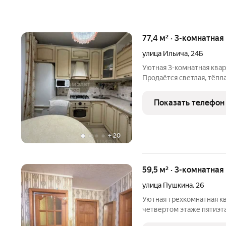
77,4 м² · 3-комнатная
улица Ильича
,
24Б
Уютная 3-комнатная квар
Продаётся светлая, тёпл
квартира в доме сталинс
как для жизни, так и для
Показать телефон
+
20
59,5 м² · 3-комнатная
улица Пушкина
,
26
Уютная трехкомнатная кв
четвертом этаже пятиэт
расположенного по адрес