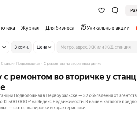
Ра
потека
Журнал
Для бизнеса
Уникальные акции
3 комн.
Цена
Станция Подволошная
С ремонтом на вторичном рынке
 с ремонтом во вторичке у стан
ке
танции Подволошная в Первоуральске — 32 объявления от агентств
до 12 500 000 ₽ на Яндекс Недвижимости. В нашем каталоге предл
илье — фото, планировки и характеристики.