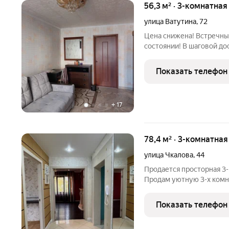
56,3 м² · 3-комнатная
улица Ватутина
,
72
Цена снижена! Встречны
состоянии! В шаговой д
рассмотреть эту квартир
идеальный вариант для т
Показать телефон
+
17
78,4 м² · 3-комнатна
улица Чкалова
,
44
Продается просторная 3-
Продам уютную 3-х комн
расположенную на треть
всего в нескольких шагах
Показать телефон
тех, кто ценит