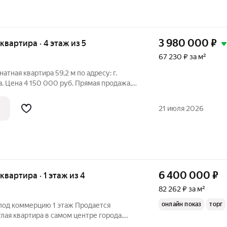
3 980 000
₽
 квартира · 4 этаж из 5
67 230 ₽ за м²
атная квартира 59,2 м по адресу: г.
рямая продажа,
о. Ипотека
 этаже 5-этажного панельного дома.
21 июля 2026
6 400 000
₽
 квартира · 1 этаж из 4
82 262 ₽ за м²
онлайн показ
торг
од коммерцию 1 этаж Продается
лая квартира в самом центре города.
тоянии. Пластиковые огромные окна,