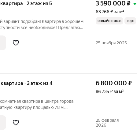
3 590 000
₽
 квартира · 2 этаж из 5
63 766 ₽ за м²
онлайн показ
торг
й вариант подобран! Квартира в хорошем
оступности все необходимое! Предлагаю
у для покупки или выгодного обмена! Это
ех, кто ценит комфорт, уют и развитую
25 ноября 2025
6 800 000
₽
я квартира · 3 этаж из 4
86 735 ₽ за м²
комнатная квартира в центре города!
атную квартиру площадью 78 м,
ем этаже в тихом и спокойном районе,
 от центра. Это идеальный вариант для
25 февраля
2026