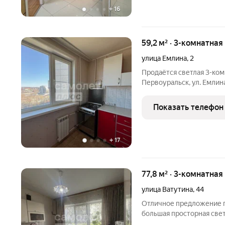
+
16
59,2 м² · 3-комнатная
улица Емлина
,
2
Продаётся светлая 3-комн
Первоуральск, ул. Емлина. Цена 4 150 000 руб. П
все документы подготовлены сделка пройдёт быстр
возможна. Квартира на 4
Показать телефон
Жилая
+
17
77,8 м² · 3-комнатная
улица Ватутина
,
44
Отличное предложение п
большая просторная свет
Квартира в хорошем сос