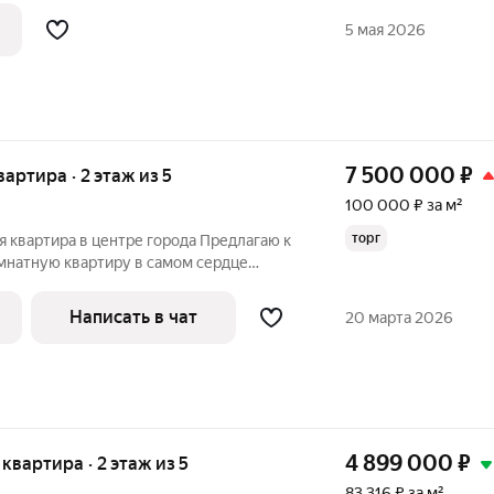
а ул.Ватутина и во двор. Отличные
5 мая 2026
7 500 000
₽
вартира · 2 этаж из 5
100 000 ₽ за м²
торг
 квартира в центре города Предлагаю к
натную квартиру в самом сердце
ие для семьи, ценящей комфорт и
ные характеристики: общая площадь: 75
Написать в чат
20 марта 2026
4 899 000
₽
 квартира · 2 этаж из 5
83 316 ₽ за м²