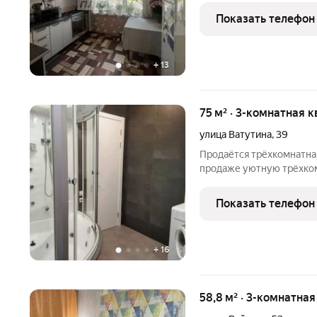
высокие потолки, Окна н
Показать телефон
соседи, домофон.
+
13
75 м² · 3-комнатная к
улица Ватутина
,
39
Продаётся трёхкомнатная
продаже уютную трёхком
города. Отличное решен
удобную локацию! Основ
Показать телефон
м2; два сан узла:один
+
16
58,8 м² · 3-комнатная