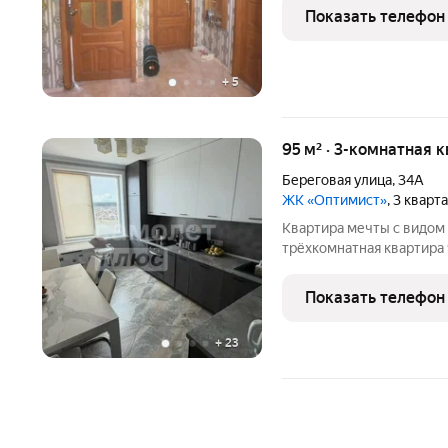
26 Квартира включает в
Показать телефон
комнаты, удобную кухню
+
5
95 м² · 3-комнатная 
Береговая улица
,
34А
ЖК «Оптимист»
, 3 кварт
Квартира мечты с видом на пруд Береговая, 
трёхкомнатная квартира 
живописный пруд и благ
жильё, а стильное прост
Показать телефон
продумана
+
23