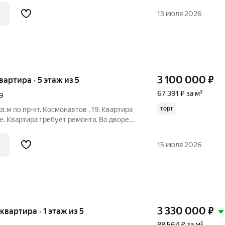
е, что в наше время редкость, комнаты
13 июля 2026
3 100 000
₽
квартира · 5 этаж из 5
67 391 ₽ за м²
9
торг
в.м по пр-кт. Космонавтов , 19. Квартира
е. Квартира требует ремонта. Во дворе
рковки л/а. Удобная локация. Вся
 доступности: 4 д/сада(8,9,13,28), 2
15 июля 2026
3 330 000
₽
 квартира · 1 этаж из 5
88 564 ₽ за м²