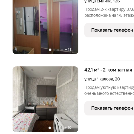
улица Емлина
,
12Б
Продам 2-к.квартиру 37.6
расположена на 1/5 этаж
Окна выходят в тихий дв
хороший ремонт, заменен
Показать телефон
Сделана
+
18
42,1 м² · 2-комнатная
улица Чкалова
,
20
Продам уютную квартиру,
очень много естественно
большего пространства. 
косметический ремонт, 
Показать телефон
трубы водоснабжения,
+
10