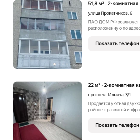
51,8 м² · 2-комнатная
улица Прокатчиков
,
6
ПАО ДОМ.РФ реализует к
расположенную по адрес
г., Прокатчиков,6. Инфо
(юридическое лицо). Ка
Показать телефон
66:58:0118006:3038
+
1
22 м² · 2-комнатная к
проспект Ильича
,
3/1
Продается уютная двухк
районе с развитой инфр
ипотеки покупка доступна с привлечением кредитных средств.
Особенности квартиры:
Показать телефон
Собственный душ и туал