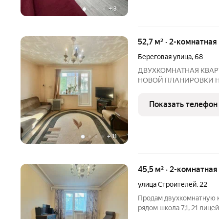
+
3
52,7 м² · 2-комнатная
Береговая улица
,
68
ДВУХКОМНАТНАЯ КВАРТИ
НОВОЙ ПЛАНИРОВКИ НА
выходят на две стороны 
всегда много естественно
Показать телефон
Удобная планировка
+
11
45,5 м² · 2-комнатная
улица Строителей
,
22
Продам двухкомнатную к
рядом школа 7,1, 21 лицей
так же детская площадка