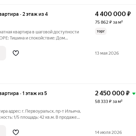
4 400 000
₽
квартира · 2 этаж из 4
75 862 ₽ за м²
торг
натная квартира в шаговой доступности
ОРЕ: Тишина и спокойствие: Дом
ных дорог, что гарантирует вам тишину
во: Много парковочных мест для вашего
13 мая 2026
2 450 000
₽
вартира · 1 этаж из 5
58 333 ₽ за м²
ра адрес: г. Первоуральск, пр-т Ильича,
жность: 1/5 площадь: 42 кв.м. В продаже
оянии, очень теплая, со смежными
ы, очень высокий первый этаж. Квартира
14 июля 2026