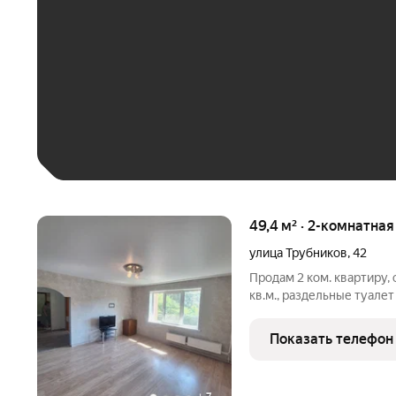
До 30 тыс. ₽
До 50 тыс. ₽
До 70 тыс. ₽
Больше 100 тыс. ₽
49,4 м² · 2-комнатная
улица Трубников
,
42
Продам 2 ком. квартиру, 
кв.м., раздельные туалет
приятная, чистая, окна в
сделан косметический р
Показать телефон