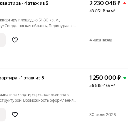
2 230 048
₽
 квартира · 4 этаж из 5
43 051 ₽ за м²
вартиру площадью 51,80 кв. м.,
у: Свердловская область, Первоуральск
рмация об объекте: Один собственник
дастровый номер объекта недвижимости:
4 часа назад
1 250 000
₽
вартира · 1 этаж из 5
56 818 ₽ за м²
омнатная квартира, расположенная в
аструктурой. Возможность оформления
Две изолированные комнаты
30 июля 2026
ет