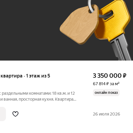
До 100 тыс. ₽
3 350 000
₽
 квартира · 1 этаж из 5
67 814 ₽ за м²
онлайн показ
с раздельными комнатами: 18 кв.м. и 12
 и ванная, просторная кухня. Квартира
ыходят на восток. В большой комнате
емонт. Оставляем кухонный гарнитур.
26 июля 2026