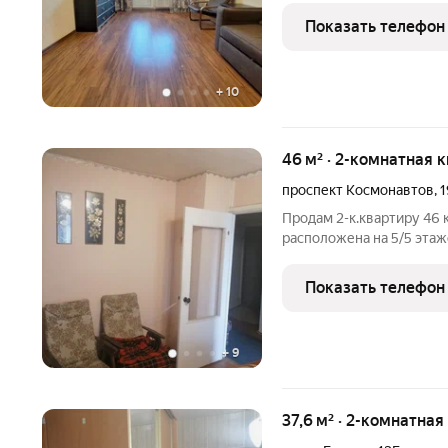
комфортном втором этаж
Показать телефон
+
10
46 м² · 2-комнатная 
проспект Космонавтов
,
1
Продам 2-к.квартиру 46 к
расположена на 5/5 этаж
всегда есть место для па
инфраструктура в шаговой
Показать телефон
школы
+
9
37,6 м² · 2-комнатная