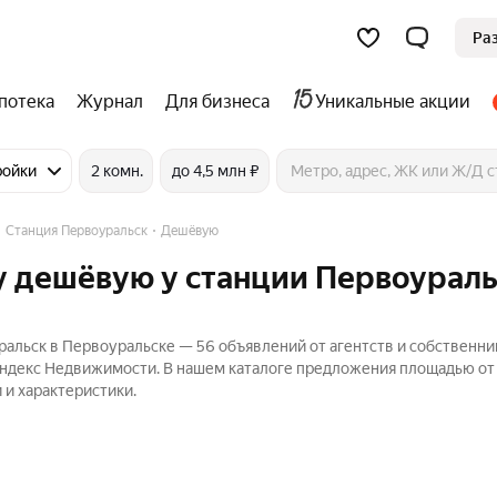
Ра
потека
Журнал
Для бизнеса
Уникальные акции
ройки
2 комн.
до 4,5 млн ₽
Станция Первоуральск
Дешёвую
у дешёвую у станции Первоураль
альск в Первоуральске — 56 объявлений от агентств и собственни
Яндекс Недвижимости. В нашем каталоге предложения площадью от 2
 и характеристики.