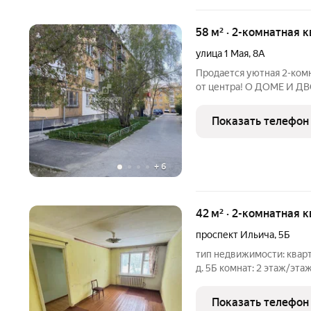
58 м² · 2-комнатная 
улица 1 Мая
,
8А
Продается уютная 2-ком
от центра! О ДОМЕ И ДВ
расположен вдали от шум
и чистый воздух. Удобст
Показать телефон
автомобиля.
+
6
42 м² · 2-комнатная к
проспект Ильича
,
5Б
тип недвижимости: кварти
д. 5Б комнат: 2 этаж/эта
квартира в обычном сост
комнатами на две сторон
Показать телефон
на