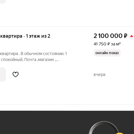
2 100 000
₽
 квартира · 1 этаж из 2
41 750 ₽ за м²
онлайн показ
квартира . В обычном состоянии. 1
 спокойный, Почта ,магазин ,
ола магазин, остановка общественного
имеется большой подпол. Возможен
вчера
Ж