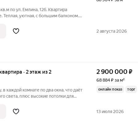
кв.м по ул. Емлина, 12б. Квартира
е. Теплая, уютная, с большим балконом.
ор -никакого шума дорог и пыли.Сделан
ы радиаторы отопления, окна, двери.
2 августа 2026
2 900 000
₽
 квартира · 2 этаж из 2
68 884 ₽ за м²
онлайн показ
торг
 в каждой комнате по два окна, что даёт
го света, плюс высокие потолки для
В квартире сделали свежий
провели ревизию всех систем: поменяны
13 июля 2026