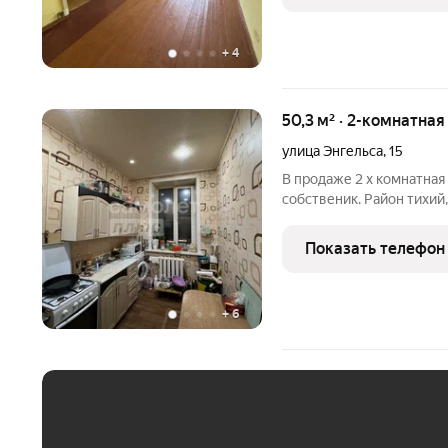
+
4
50,3 м² · 2-комнатная
улица Энгельса
,
15
В продаже 2 х комнатная 
собственик. Район тихий,
поликлиника ,дет,сад,шк
транспорта В квартире 
Показать телефон
обмен на 1 ком квартиру
+
6
ЕЖЕМЕСЯЧНЫЙ ПЛАТЁ