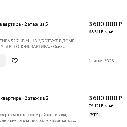
3 600 000
₽
 квартира · 2 этаж из 5
68 311 ₽ за м²
РА 52,7 КВ.М., НА 2/5 ЭТАЖЕ В ДОМЕ
 БЕРЕГОВОЙКВАРТИРА: - Окна
Юго-Запад и Северо-Восток, в квартире
го света, особенно в гостиной и кухне -
14 июля 2026
3 600 000
₽
 квартира · 2 этаж из 5
79 121 ₽ за м²
торг
вартиру в отличном районе города,
, детские садики, во дворе зимой каток,
 в шаговой доступности. Квартира на