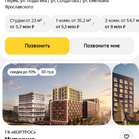
Пермь, ул. Лодыгина / ул. Солдатова / ул. Емельяна
Ярославского
Студии
от 23 м²
1-комн.
от 35,2 м²
2-комн.
от 54,7 м
от 3,7 млн ₽
от 5,1 млн ₽
от 8 млн ₽
Позвонить
Позвоните мне
скидка до 10%
3D-тур
ГК «КОРТРОС»