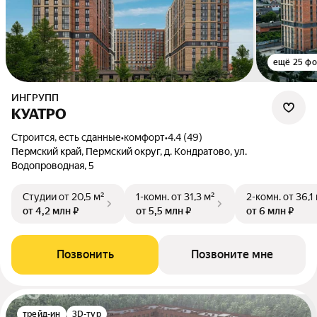
ещё 25 фо
ИНГРУПП
КУАТРО
Строится, есть сданные
•
комфорт
•
4.4 (49)
Пермский край, Пермский округ, д. Кондратово, ул.
Водопроводная, 5
Студии
от 20,5 м²
1-комн.
от 31,3 м²
2-комн.
от 36,1
от 4,2 млн ₽
от 5,5 млн ₽
от 6 млн ₽
Позвонить
Позвоните мне
трейд-ин
3D-тур