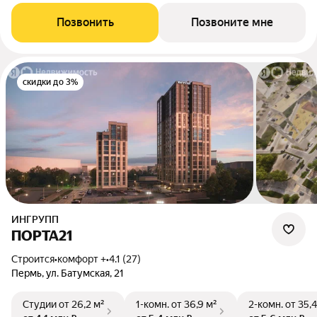
Позвонить
Позвоните мне
скидки до 3%
ИНГРУПП
ПОРТА21
Строится
•
комфорт +
•
4.1 (27)
Пермь, ул. Батумская, 21
Студии
от 26,2 м²
1-комн.
от 36,9 м²
2-комн.
от 35,4