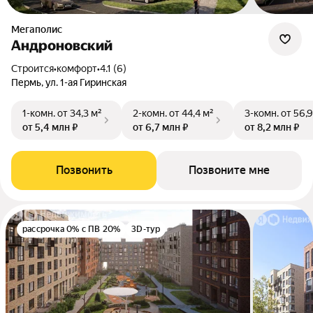
Мегаполис
Андроновский
Строится
•
комфорт
•
4.1 (6)
Пермь, ул. 1-ая Гиринская
1-комн.
от 34,3 м²
2-комн.
от 44,4 м²
3-комн.
от 56,9
от 5,4 млн ₽
от 6,7 млн ₽
от 8,2 млн ₽
Позвонить
Позвоните мне
рассрочка 0% с ПВ 20%
3D-тур