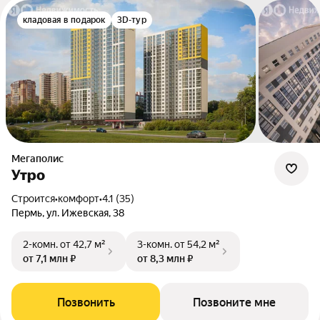
кладовая в подарок
3D-тур
Мегаполис
Утро
Строится
•
комфорт
•
4.1 (35)
Пермь, ул. Ижевская, 38
2-комн.
от 42,7 м²
3-комн.
от 54,2 м²
от 7,1 млн ₽
от 8,3 млн ₽
Позвонить
Позвоните мне