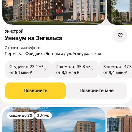
Унистрой
Уникум на Энгельса
Строится
•
комфорт
Пермь, ул. Фридриха Энгельса / ул. Углеуральская
Студии
от 23,4 м²
2-комн.
от 35,8 м²
3-комн.
от 47,5
от 6,1 млн ₽
от 8,3 млн ₽
от 9,4 млн ₽
Позвонить
Позвоните мне
скидки до 3%
3D-тур