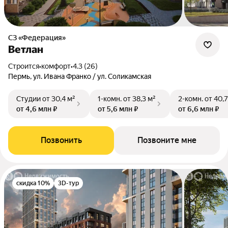
СЗ «Федерация»
Ветлан
Строится
•
комфорт
•
4.3 (26)
Пермь, ул. Ивана Франко / ул. Соликамская
Студии
от 30,4 м²
1-комн.
от 38,3 м²
2-комн.
от 40,7
от 4,6 млн ₽
от 5,6 млн ₽
от 6,6 млн ₽
Позвонить
Позвоните мне
скидка 10%
3D-тур