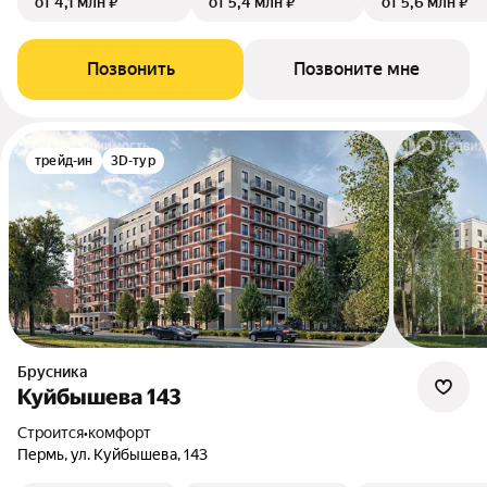
от 4,1 млн ₽
от 5,4 млн ₽
от 5,6 млн ₽
Позвонить
Позвоните мне
трейд-ин
3D-тур
Брусника
Куйбышева 143
Строится
•
комфорт
Пермь, ул. Куйбышева, 143