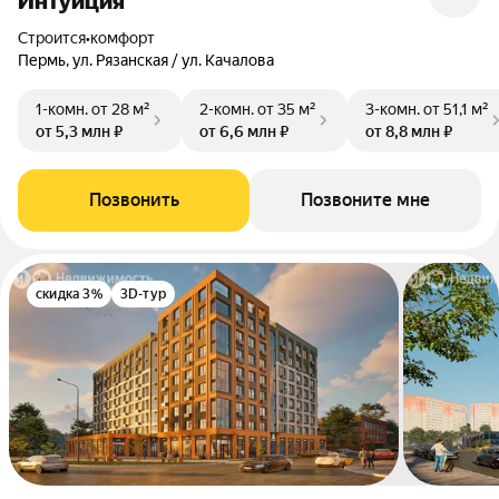
Интуиция
Строится
•
комфорт
Пермь, ул. Рязанская / ул. Качалова
1-комн.
от 28 м²
2-комн.
от 35 м²
3-комн.
от 51,1 м²
от 5,3 млн ₽
от 6,6 млн ₽
от 8,8 млн ₽
Позвонить
Позвоните мне
скидка 3%
3D-тур