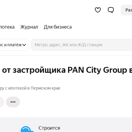
Ра
потека
Журнал
Для бизнеса
ос и платёж
 от застройщика PAN City Group 
ру с ипотекой в Пермском крае
Строится