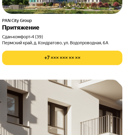
PAN City Group
Притяжение
Сдан
•
комфорт
•
4 (39)
Пермский край, д. Кондратово, ул. Водопроводная, 6А
+7 ××× ××× ×× ××