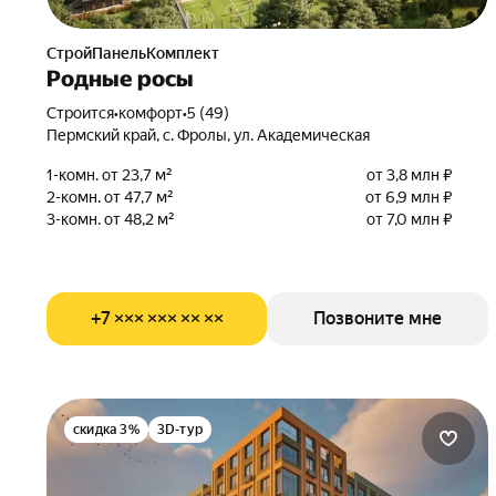
СтройПанельКомплект
Родные росы
Строится
•
комфорт
•
5 (49)
Пермский край, с. Фролы, ул. Академическая
1-комн. от 23,7 м²
от 3,8 млн ₽
2-комн. от 47,7 м²
от 6,9 млн ₽
3-комн. от 48,2 м²
от 7,0 млн ₽
+7 ××× ××× ×× ××
Позвоните мне
скидка 3%
3D-тур