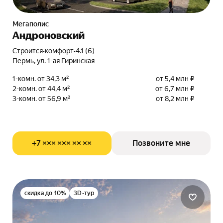
Мегаполис
Андроновский
Строится
•
комфорт
•
4.1 (6)
Пермь, ул. 1-ая Гиринская
1-комн. от 34,3 м²
от 5,4 млн ₽
2-комн. от 44,4 м²
от 6,7 млн ₽
3-комн. от 56,9 м²
от 8,2 млн ₽
+7 ××× ××× ×× ××
Позвоните мне
скидка до 10%
3D-тур