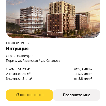
ГК «КОРТРОС»
Интуиция
Строится
•
комфорт
Пермь, ул. Рязанская / ул. Качалова
1-комн. от 28 м²
от 5,3 млн ₽
2-комн. от 35 м²
от 6,6 млн ₽
3-комн. от 51,1 м²
от 8,8 млн ₽
+7 ××× ××× ×× ××
Позвоните мне