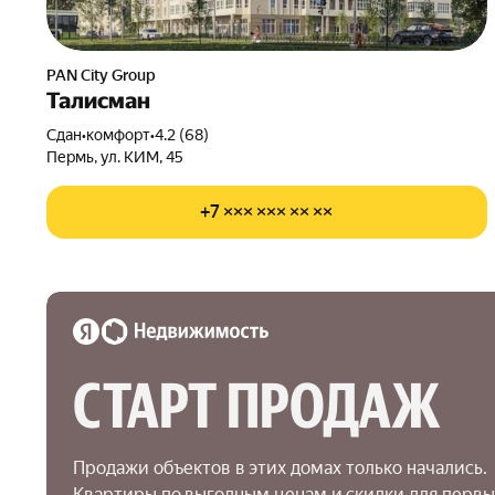
PAN City Group
Талисман
Сдан
•
комфорт
•
4.2 (68)
Пермь, ул. КИМ, 45
+7 ××× ××× ×× ××
СТАРТ ПРОДАЖ
Продажи объектов в этих домах только начались.

Квартиры по выгодным ценам и скидки для первы