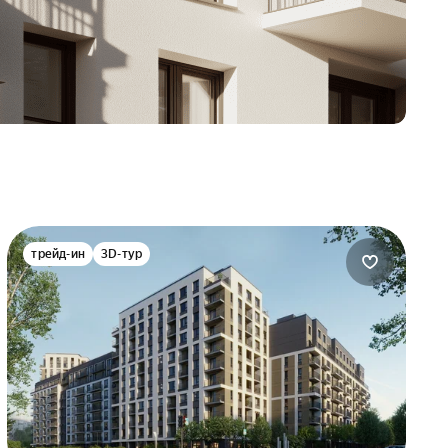
трейд-ин
3D-тур