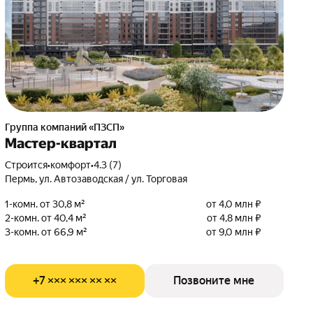
Группа компаний «ПЗСП»
Мастер-квартал
Строится
•
комфорт
•
4.3 (7)
Пермь, ул. Автозаводская / ул. Торговая
1-комн. от 30,8 м²
от 4,0 млн ₽
2-комн. от 40,4 м²
от 4,8 млн ₽
3-комн. от 66,9 м²
от 9,0 млн ₽
+7 ××× ××× ×× ××
Позвоните мне