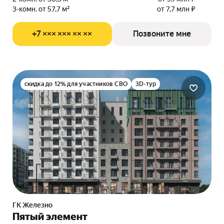
3-комн. от 57,7 м²
от 7,7 млн ₽
+7 ××× ××× ×× ××
Позвоните мне
скидка до 12% для участников СВО
3D-тур
ГК Железно
Пятый элемент