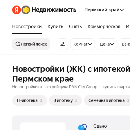
Пермский край
Новостройки
Купить
Снять
Коммерческая
И
Лёгкий поиск
Комнат
Цена
Взн
Новостройки (ЖК) с ипотекой
Пермском крае
Новостройки от застройщика PAN City Group — купить кварти
IT-ипотека
3
В ипотеку
3
Семейная ипотека
3
Сдано