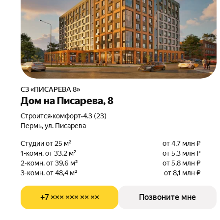
СЗ «ПИСАРЕВА 8»
Дом на Писарева, 8
Строится
•
комфорт
•
4.3 (23)
Пермь, ул. Писарева
Студии от 25 м²
от 4,7 млн ₽
1-комн. от 33,2 м²
от 5,3 млн ₽
2-комн. от 39,6 м²
от 5,8 млн ₽
3-комн. от 48,4 м²
от 8,1 млн ₽
+7 ××× ××× ×× ××
Позвоните мне