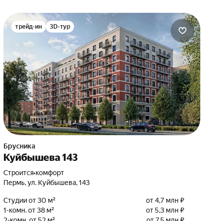
трейд-ин
3D-тур
Брусника
Куйбышева 143
Строится
•
комфорт
Пермь, ул. Куйбышева, 143
Студии от 30 м²
от 4,7 млн ₽
1-комн. от 38 м²
от 5,3 млн ₽
2-комн. от 52 м²
от 7,5 млн ₽