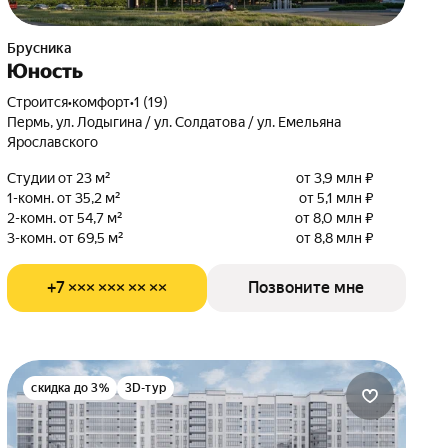
Брусника
Юность
Строится
•
комфорт
•
1 (19)
Пермь, ул. Лодыгина / ул. Солдатова / ул. Емельяна
Ярославского
Студии от 23 м²
от 3,9 млн ₽
1-комн. от 35,2 м²
от 5,1 млн ₽
2-комн. от 54,7 м²
от 8,0 млн ₽
3-комн. от 69,5 м²
от 8,8 млн ₽
+7 ××× ××× ×× ××
Позвоните мне
скидка до 3%
3D-тур