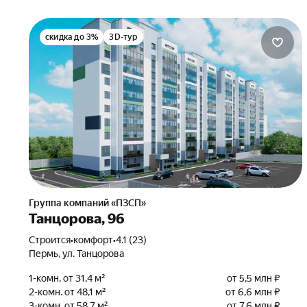
скидка до 3%
3D-тур
Группа компаний «ПЗСП»
Танцорова, 96
Строится
•
комфорт
•
4.1 (23)
Пермь, ул. Танцорова
1-комн. от 31,4 м²
от 5,5 млн ₽
2-комн. от 48,1 м²
от 6,6 млн ₽
3-комн. от 58,7 м²
от 7,6 млн ₽