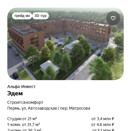
трейд-ин
3D-тур
Альфа-Инвест
Эдем
Строится
•
комфорт
Пермь, ул. Автозаводская / пер. Матросова
Студии от 21 м²
от 3,4 млн ₽
1-комн. от 31,7 м²
от 4,6 млн ₽
2-комн. от 36,3 м²
от 5,1 млн ₽