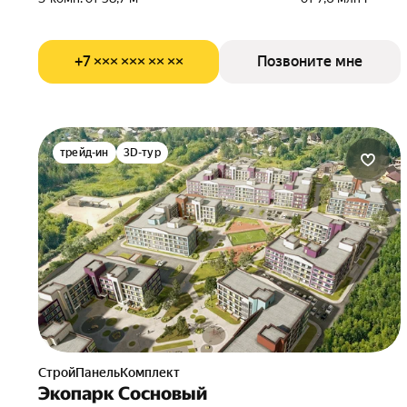
+7 ××× ××× ×× ××
Позвоните мне
трейд-ин
3D-тур
СтройПанельКомплект
Экопарк Сосновый