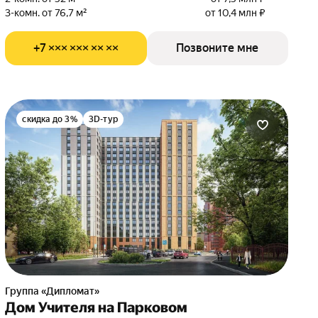
3-комн. от 76,7 м²
от 10,4 млн ₽
+7 ××× ××× ×× ××
Позвоните мне
скидка до 3%
3D-тур
Группа «Дипломат»
Дом Учителя на Парковом