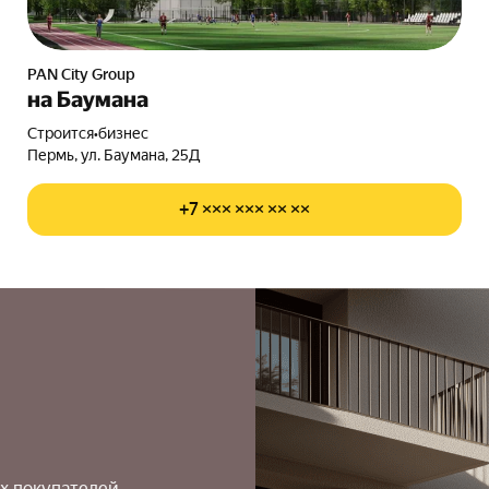
PAN City Group
на Баумана
Строится
•
бизнес
Пермь, ул. Баумана, 25Д
+7 ××× ××× ×× ××
х покупателей