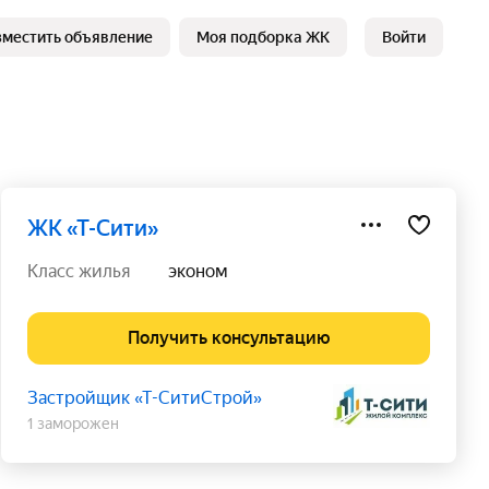
зместить объявление
Моя подборка ЖК
Войти
ЖК «Т-Сити»
класс жилья
эконом
Получить консультацию
Застройщик «Т-СитиСтрой»
1 заморожен