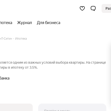
Ра
потека
Журнал
Для бизнеса
«Т-Сити»
Ипотека
вляется одним из важных условий выбора квартиры. На странице
иры в ипотеку от 3.5%.
банка