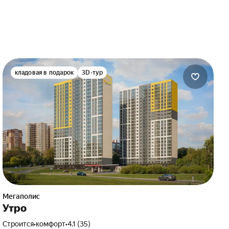
кладовая в подарок
3D-тур
Мегаполис
Утро
Строится
•
комфорт
•
4.1 (35)