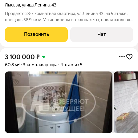
Лысьва
,
улица Ленина
,
43
Продается 3-х комнатная квартира, ул.Ленина 43, на 5 этаже,
площадь 58,9 кв.м. Установлены стеклопакеты, новая входная
дверь, на полу - линолеум, во всей квартире натяжные
потолки, ванна, туалет - плитка. Стоимость 3 500 000 руб.
Позвонить
Чат
3 100 000
₽
60,8 м²
3-комн. квартира
4 этаж из 5