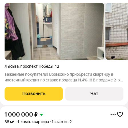
Лысьва
,
проспект Победы
,
12
важаемые покупатели! Возможно приобрести квартиру в
ипотечный кредит по ставке продавца 11.4%!!!! В продаже 2 -х
комнатная квартира улучшенной планировки в хорошем
теплом доме по адресу Пр. Победы д. 12 48.3 кв.м, 7 этаж. Окна
Позвонить
Чат
- пластик, лоджия по
1 000 000
₽
38 м²
1-комн. квартира
1 этаж из 2