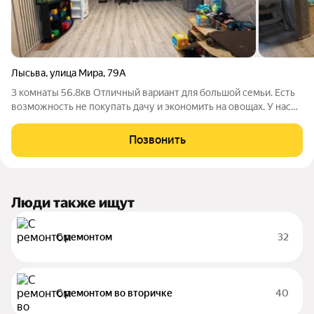
Лысьва
,
улица Мира
,
79А
3 комнаты 56.8кв Отличный вариант для большой семьи. Есть
возможность не покупать дачу и экономить на овощах. У нас
есть огороды (7 грядок, 2 парника, клумба), есть
хозяйственные постройки: яма для хранения заготовок,
Позвонить
сарайка уличная (храним коляски
Люди также ищут
С ремонтом
32
С ремонтом во вторичке
40