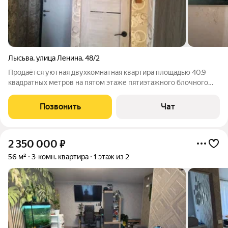
Лысьва
,
улица Ленина
,
48/2
Продаётся уютная двухкомнатная квартира площадью 40.9
квадратных метров на пятом этаже пятиэтажного блочного
дома, построенного в 1991 году. Адрес: город Лысьва, улица
Ленина, 48/2. Данный вариант отлично подойдёт тем, кто
Позвонить
Чат
ценит комфорт и удобство
2 350 000
₽
56 м²
3-комн. квартира
1 этаж из 2