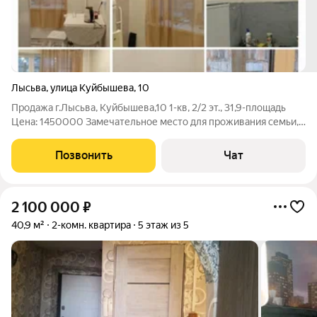
Лысьва
,
улица Куйбышева
,
10
Продажа г.Лысьва, Куйбышева,10 1-кв, 2/2 эт., 31,9-площадь
Цена: 1450000 Замечательное место для проживания семьи,
возможно для сдачи квартиры в аренду. Рядом детский сад,
школа,поликлиника. Помогу с одобрением ипотеки. Реальному
Позвонить
Чат
покупателю торг.
2 100 000
₽
40,9 м²
2-комн. квартира
5 этаж из 5