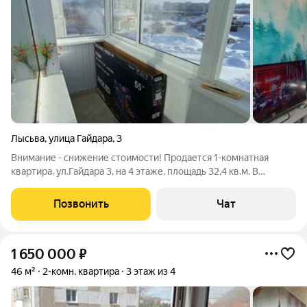
Лысьва
,
улица Гайдара
,
3
Внимание - снижение стоимости! Продается 1-комнатная
квартира, ул.Гайдара 3, на 4 этаже, площадь 32,4 кв.м. В
квартире установлены пластиковые окна; балкон застеклен,
обшит внутри; в комнате натяжной потолок, новый линолеум.
Позвонить
Чат
Рассмотрим обмен на 2-х
1 650 000
₽
46 м²
2-комн. квартира
3 этаж из 4