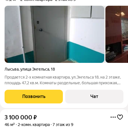
Лысьва
,
улица Энгельса
,
18
Продается 2-х комнатная квартира, ул.Энгельса 18, на 2 этаже,
площадь 47,2 кв.м. Комнаты раздельные, большая прихожая,
кухня 7 кв.м. Установлены пластиковые окна, входная дверь
железная. Управление домом - ТСЖ. Один взрослый
Позвонить
Чат
собственник. Стоимость 2
3 100 000
₽
46 м²
2-комн. квартира
7 этаж из 9