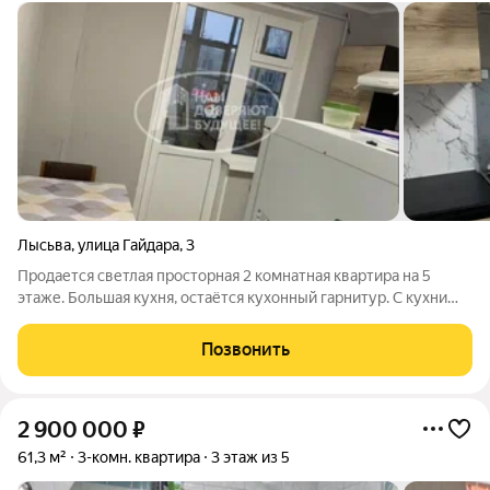
Лысьва
,
улица Гайдара
,
3
Продается светлая просторная 2 комнатная квартира на 5
этаже. Большая кухня, остаётся кухонный гарнитур. С кухни
выход на балкон. В квартире сделан хороший косметический
ремонт, на полу линолиум. В шаговой доступности детские
Позвонить
сады ,школа, остановки,
2 900 000
₽
61,3 м²
3-комн. квартира
3 этаж из 5