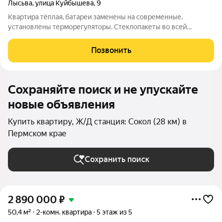
Лысьва
,
улица Куйбышева
,
9
Квартира тёплая, батареи заменены на современные,
установлены терморегуляторы. Стеклопакеты во всей
квартире. Проводка полностью заменена на новую. На полу
везде линолеум, потолки натяжные. Стены все выровнены. В
Позвонить
квартире сделана кладовка, можно
Сохраняйте поиск и не упускайте
новые объявления
Купить квартиру, Ж/Д станция: Сокол (28 км) в
Пермском крае
Сохранить поиск
2 890 000
₽
50,4 м²
2-комн. квартира
5 этаж из 5