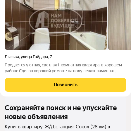
Лысьва
,
улица Гайдара
,
7
Продается уютная, светлая 1-комнатная квартира, в хорошем
районе.Сделан хороший ремонт: на полу лежит ламиннат,
натяжной потолок, окна стеклопакет. Остается: встроенный
шкаф купе, встроенная кухня, холодильник,микроволновая
Позвонить
печь, стол, стулья, диван,
Сохраняйте поиск и не упускайте
новые объявления
Купить квартиру, Ж/Д станция: Сокол (28 км) в