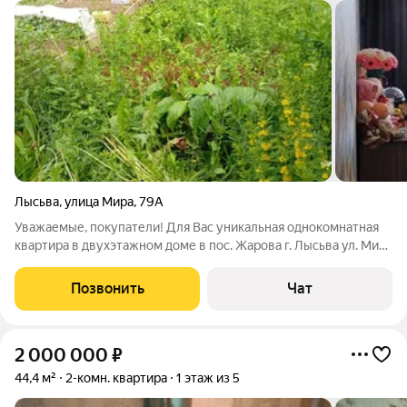
Лысьва
,
улица Мира
,
79А
Уважаемые, покупатели! Для Вас уникальная однокомнатная
квартира в двухэтажном доме в пос. Жарова г. Лысьва ул. Мира
д. 79 а Этаж: 1/2, площадь 38 кв. м, сан узел совмещен, в
квартире газовая колонка, окна высоко. Рядом с домом
Позвонить
Чат
расположен земельный
2 000 000
₽
44,4 м²
2-комн. квартира
1 этаж из 5