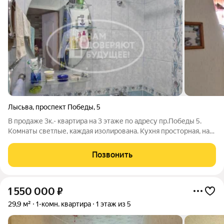
Лысьва
,
проспект Победы
,
5
В продаже 3к.- квартира на 3 этаже по адресу пр.Победы 5.
Комнаты светлые, каждая изолирована. Кухня просторная, на
полу плитка до самой прихожей. Санузел раздельный. Балкон
застеклен. Рассмотрим вариант обмена на 2к.-квартиру в этом
Позвонить
же районе с
1 550 000
₽
29,9 м²
1-комн. квартира
1 этаж из 5