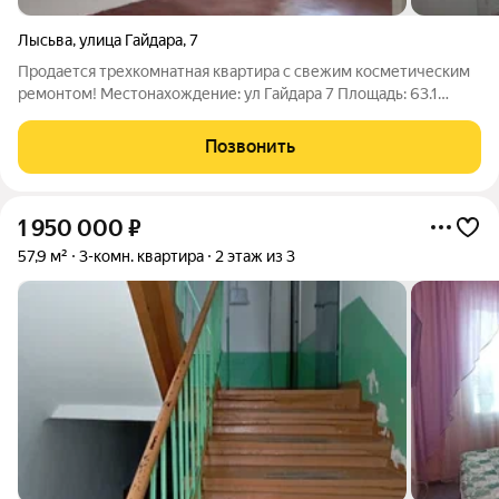
Лысьва
,
улица Гайдара
,
7
Продается трехкомнатная квартира с свежим косметическим
ремонтом! Местонахождение: ул Гайдара 7 Площадь: 63.1
Количество комнат: 3 Этаж: 1/5 Описание: Просторная
трехкомнатная квартира с свежим косметическим ремонтом,
Позвонить
готовая к проживанию.
1 950 000
₽
57,9 м²
3-комн. квартира
2 этаж из 3