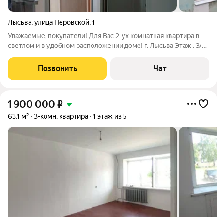
Лысьва
,
улица Перовской
,
1
Уважаемые, покупатели! Для Вас 2-ух комнатная квартира в
светлом и в удобном расположении доме! г. Лысьва Этаж . 3/5,
площадь 42.1 кв. м, сан узел совмещен, комнаты смежные.
Цена Торг! Документы готовы к сделке, 3 взрослых
Позвонить
Чат
собственника! В шаговой
1 900 000
₽
63,1 м²
3-комн. квартира
1 этаж из 5