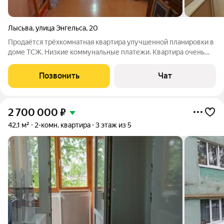
Лысьва
,
улица Энгельса
,
20
Продаётся трёхкомнатная квартира улучшенной планировки в
доме ТСЖ. Низкие коммунальные платежи. Квартира очень
тёплая, светлая. Кухня совмещена с комнатой.
Позвонить
Чат
2 700 000
₽
42,1 м²
2-комн. квартира
3 этаж из 5