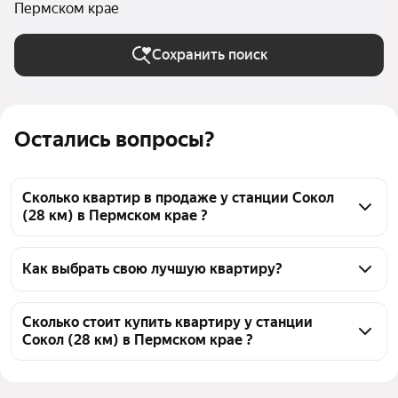
Пермском крае
Сохранить поиск
Остались вопросы?
Сколько квартир в продаже у станции Сокол
(28 км) в Пермском крае ?
На Яндекс Недвижимости в продаже у станции 
Сокол (28 км) в Пермском крае 76 квартир, из них 1 
Как выбрать свою лучшую квартиру?
объявление от собственников, 75 объявлений от 
Чтобы купить квартиру у станции Сокол (28 км), 
агентств
воспользуйтесь тепловой картой для оценки 
Сколько стоит купить квартиру у станции
Сокол (28 км) в Пермском крае ?
инфраструктуры и транспортной доступности в 
выбранном районе у станции Сокол (28 км) в 
Цена за 
26 316 — 72 917 ₽
Пермском крае
квадратный 