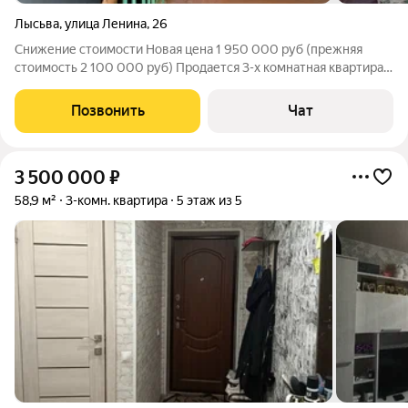
Лысьва
,
улица Ленина
,
26
Снижение стоимости Новая цена 1 950 000 руб (прежняя
стоимость 2 100 000 руб) Продается 3-х комнатная квартира,
ул.Ленина 26, на 2 этаже, площадь 57.9 кв.м. Квартира очень
теплая, просторная, большая кухня, высокие потолки.
Позвонить
Чат
3 500 000
₽
58,9 м²
3-комн. квартира
5 этаж из 5