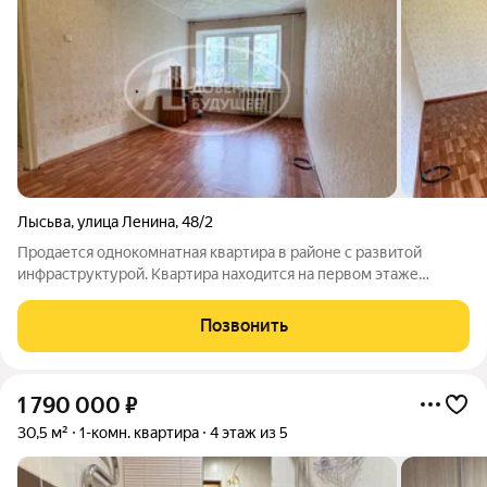
Лысьва
,
улица Ленина
,
48/2
Продается однокомнатная квартира в районе с развитой
инфраструктурой. Квартира находится на первом этаже
блочного дома (дом 1991 года постройки) окна квартиры
расположены высоко (на этаж подьем по лестнице).
Позвонить
Отличный, спокойный и одновременно
1 790 000
₽
30,5 м²
1-комн. квартира
4 этаж из 5