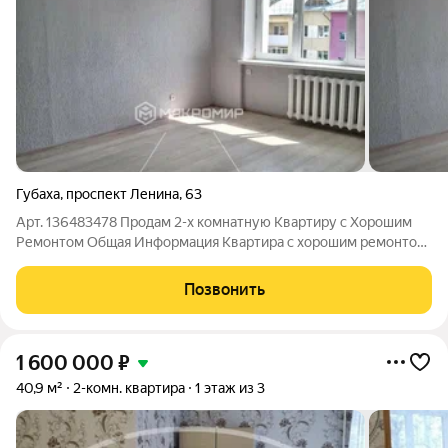
Губаха
,
проспект Ленина
,
63
Арт. 136483478 Продам 2-х комнатную Квартиру с Хорошим
Ремонтом Общая Информация Квартира с хорошим ремонтом,
площадью 47.9 кв.м. На полу линолеум, окна ПВХ, натяжные
потолки, новая проводка, трубы все заменены. Холодильник
Позвонить
Хрущевский. Окна выходят
1 600 000
₽
40,9 м²
2-комн. квартира
1 этаж из 3