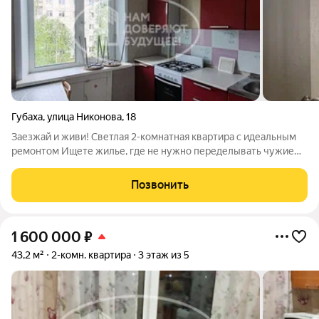
Губаха
,
улица Никонова
,
18
Заезжай и живи! Светлая 2-комнатная квартира с идеальным
ремонтом Ищете жилье, где не нужно переделывать чужие
косяки и тратить миллионы на выравнивание стен? Вы его
нашли! Продается уютная, очень теплая и светлая
Позвонить
двухкомнатная квартира на 4-м этаже
1 600 000
₽
43,2 м²
2-комн. квартира
3 этаж из 5