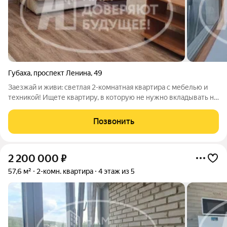
Губаха
,
проспект Ленина
,
49
Заезжай и живи: светлая 2-комнатная квартира с мебелью и
техникой! Ищете квартиру, в которую не нужно вкладывать ни
копейки на старте? Это она! Продается уютная, чистая и
полностью готовая к проживанию двухкомнатная квартира в
Позвонить
отличном районе. Адрес:
2 200 000
₽
57,6 м²
2-комн. квартира
4 этаж из 5