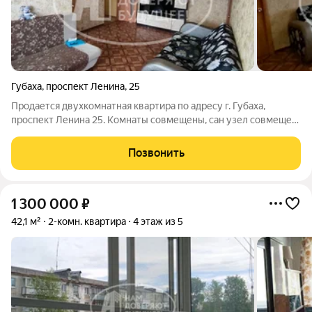
Губаха
,
проспект Ленина
,
25
Продается двухкомнатная квартира по адресу г. Губаха,
проспект Ленина 25. Комнаты совмещены, сан узел совмещен,
Окна стеклопакеты, есть балкон. Окна выходят на солнечную
сторону. Во дворе детская площадка. В квартире
Позвонить
косметический ремонт.
1 300 000
₽
42,1 м²
2-комн. квартира
4 этаж из 5