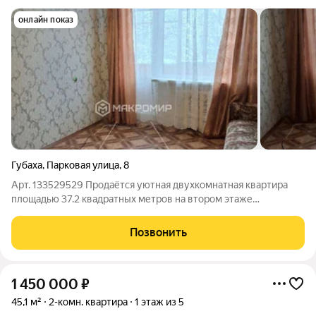
онлайн показ
Губаха
,
Парковая улица
,
8
Арт. 133529529 Продаётся уютная двухкомнатная квартира
площадью 37.2 квадратных метров на втором этаже
пятиэтажного панельного дома, расположенного по адресу:
город Губаха, посёлок Новая Губаха, Парковая улица, дом 8.
Позвонить
Жилая площадь составляет 19.1
1 450 000
₽
45,1 м²
2-комн. квартира
1 этаж из 5