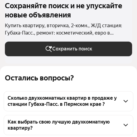
Сохраняйте поиск и не упускайте
новые объявления
Купить квартиру, вторичка, 2-комн., Ж/Д станция:
Губаха-Пасс., ремонт: косметический, евро в
Пермском крае
Сохранить поиск
Остались вопросы?
Сколько двухкомнатных квартир в продаже у
станции Губаха-Пасс. в Пермском крае ?
На Яндекс Недвижимости в продаже у станции 
Губаха-Пасс. в Пермском крае 28 двухкомнатных 
Как выбрать свою лучшую двухкомнатную
квартиру?
квартир, из них 1 объявление от собственников, 27 
объявлений от агентств