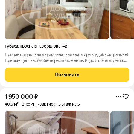
Губаха
,
проспект Свердлова
,
4В
Продается уютная двухкомнатная квартира в удобном районе!
Преимущества: Удобное расположение: Рядом школы, детские
сады, магазины, аптеки, больницы, автовокзал. Парковка возле
дома: Удобство для автовладельцев. Гибкие условия покупки:
Позвонить
Рассмотрим
1 950 000
₽
40,5 м²
2-комн. квартира
3 этаж из 5