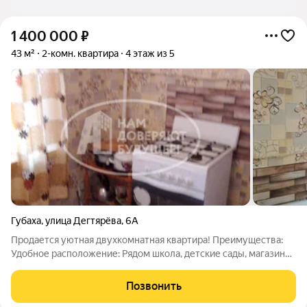
1 400 000
₽
43 м²
2-комн. квартира
4 этаж из 5
Губаха
,
улица Дегтярёва
,
6А
Продается уютная двухкомнатная квартира! Преимущества:
Удобное расположение: Рядом школа, детские сады, магазины,
торговые центры, поликлиника, остановка общественного
транспорта. Теплая квартира: Комфортный микроклимат в
Позвонить
любое время года.