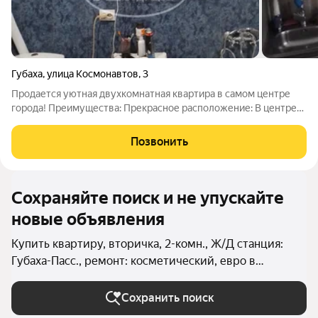
Губаха
,
улица Космонавтов
,
3
Продается уютная двухкомнатная квартира в самом центре
города! Преимущества: Прекрасное расположение: В центре
города, с удобным доступом ко всей инфраструктуре. Рядом
Торговые центры, детские сады, школы, кинотеатр, кафе,
Позвонить
поликлиника детская и
Сохраняйте поиск и не упускайте
новые объявления
Купить квартиру, вторичка, 2-комн., Ж/Д станция:
Губаха-Пасс., ремонт: косметический, евро в
Пермском крае
Сохранить поиск