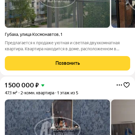
Губаха
,
улица Космонавтов
,
1
Предлагается к продаже уютная и светлая двухкомнатная
квартира. Квартира находится в доме, расположенном в
приятном районе с развитой инфраструктурой. Квартира
идеально подходит для семьи, ищущей светлое и теплое
Позвонить
жилье в районе с хорошей
1 500 000
₽
47,1 м²
2-комн. квартира
1 этаж из 5