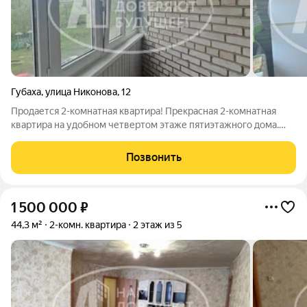
Губаха
,
улица Никонова
,
12
Продается 2-комнатная квартира! Прекрасная 2-комнатная
квартира на удобном четвертом этаже пятиэтажного дома.
Просторные комнаты, уютная кухня, санузел раздельный. Так
же остается вся мебель и техника. Отличный вариант для
Позвонить
проживания и инвестиций!
1 500 000
₽
44,3 м²
2-комн. квартира
2 этаж из 5