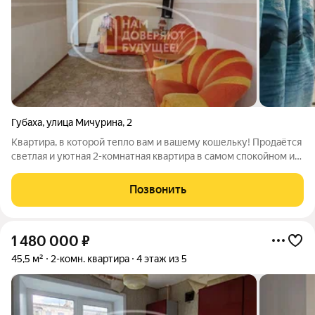
Губаха
,
улица Мичурина
,
2
Квартира, в которой тепло вам и вашему кошельку! Продаётся
светлая и уютная 2-комнатная квартира в самом спокойном и
зелёном районе Губахи ул. Мичурина, д. 2 Почему это
идеальный выбор? Своё отопление забудьте о космических
Позвонить
счетах! В квартире
1 480 000
₽
45,5 м²
2-комн. квартира
4 этаж из 5