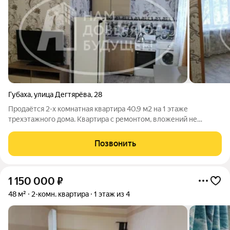
Губаха
,
улица Дегтярёва
,
28
Продаётся 2-х комнатная квартира 40.9 м2 на 1 этаже
трехэтажного дома. Квартира с ремонтом, вложений не
требует. Санузел совмещенный, комнаты смежные.
Межкомнатные двери новые. Входная дверь новая. Квартира
Позвонить
светлая, тёплая. При продаже остаётся вся
1 150 000
₽
48 м²
2-комн. квартира
1 этаж из 4