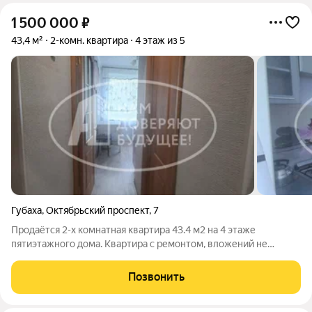
1 500 000
₽
43,4 м²
2-комн. квартира
4 этаж из 5
Губаха
,
Октябрьский проспект
,
7
Продаётся 2-х комнатная квартира 43.4 м2 на 4 этаже
пятиэтажного дома. Квартира с ремонтом, вложений не
требует. Санузел совмещенный, комнаты смежные.
Межкомнатные двери новые. Входная дверь новая. Квартира
Позвонить
светлая, тёплая. При продаже остаётся вся