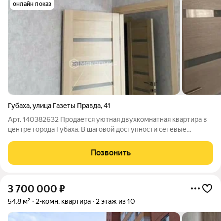
онлайн показ
Губаха
,
улица Газеты Правда
,
41
Арт. 140382632 Продается уютная двухкомнатная квартира в
центре города Губаха. В шаговой доступности сетевые
магазины, детские сады, школа, автобусная остановка и музей
КУБа. Тихий двор с местами для парковки и детской игровой
Позвонить
площадкой. В квартире
3 700 000
₽
54,8 м²
2-комн. квартира
2 этаж из 10