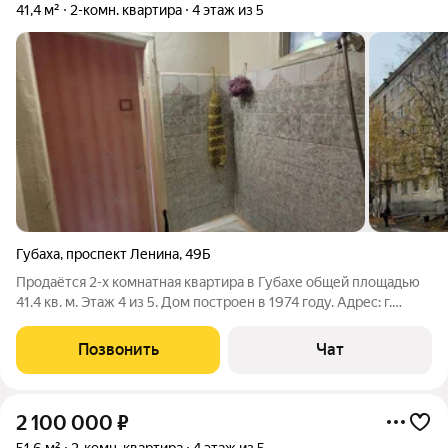
41,4 м²
2-комн. квартира
4 этаж из 5
Губаха
,
проспект Ленина
,
49Б
Продаётся 2-х комнатная квартира в Губахе общей площадью
41.4 кв. м. Этаж 4 из 5. Дом построен в 1974 году. Адрес: г.
Губаха, проспект Ленина, 49Б. Вход в подъезд по домофону.
Площадь (кв. м) жилая 27,4, кухня 5,6,б комнаты 14,8 и 12,6.
Позвонить
Чат
Санузел
2 100 000
₽