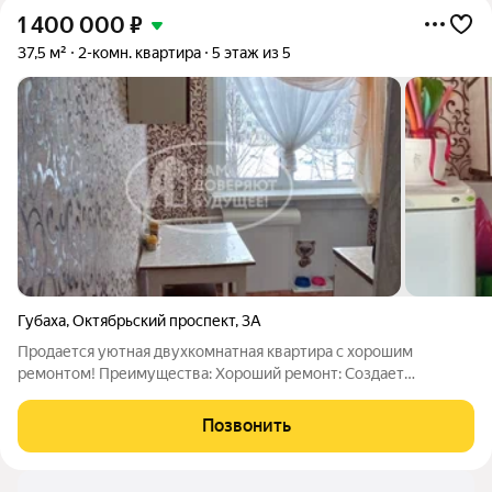
1 400 000
₽
37,5 м²
2-комн. квартира
5 этаж из 5
Губаха
,
Октябрьский проспект
,
3А
Продается уютная двухкомнатная квартира с хорошим
ремонтом! Преимущества: Хороший ремонт: Создает
ощущение уюта и стиля. Натяжные потолки на кухне и в
коридоре: Стильный и современный дизайн. Застекленный
Позвонить
балкон: Дополнительное пространство для