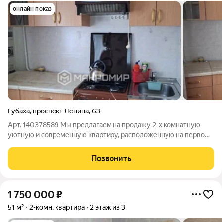
онлайн показ
Губаха
,
проспект Ленина
,
63
Арт. 140378589 Мы предлагаем на продажу 2-х комнатную
уютную и современную квартиру, расположенную на первом
этаже пятиэтажного дома в городе Губаха. Квартира идеально
подходит для тех, кто ценит комфорт, безопасность и близость
Позвонить
к городской
1 750 000
₽
51 м²
2-комн. квартира
2 этаж из 3