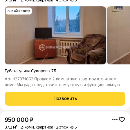
51,6 м²
2-комн. квартира
4 этаж из 5
онлайн показ
Губаха
,
улица Суворова
,
7Б
Арт. 137371653 Продаем 2-комнатную квартиру в элитном
доме! Мы рады представить вам уютную и функциональную 2-
комнатную квартиру, расположенную в одном из самых
престижных домов города. Этот объект недвижимости имеет
Позвонить
все необходимое для комфортной
950 000
₽
37,2 м²
2-комн. квартира
2 этаж из 5