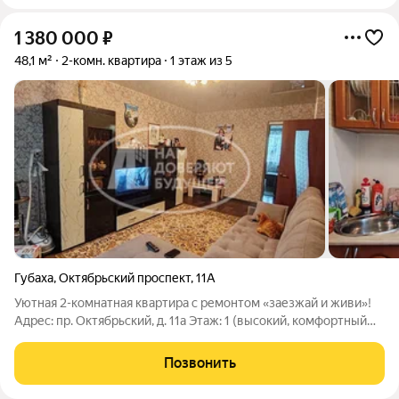
1 380 000
₽
48,1 м²
2-комн. квартира
1 этаж из 5
Губаха
,
Октябрьский проспект
,
11А
Уютная 2-комнатная квартира с ремонтом «заезжай и живи»!
Адрес: пр. Октябрьский, д. 11а Этаж: 1 (высокий, комфортный
первый этаж забудьте о тяжелых подъемах с сумками или
коляской!) Ищете жилье, в которое не нужно вкладывать кучу
Позвонить
денег, сил и