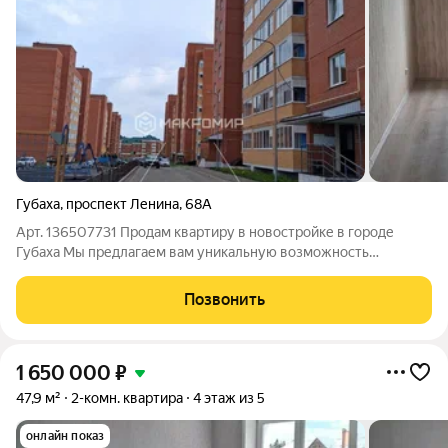
Губаха
,
проспект Ленина
,
68А
Арт. 136507731 Продам квартиру в новостройке в городе
Губаха Мы предлагаем вам уникальную возможность
приобрести квартиру в новостройке в городе Губаха. Эта
квартира расположена на втором этаже и имеет площадь 54,8
Позвонить
кв.м. Основные
1 650 000
₽
47,9 м²
2-комн. квартира
4 этаж из 5
онлайн показ