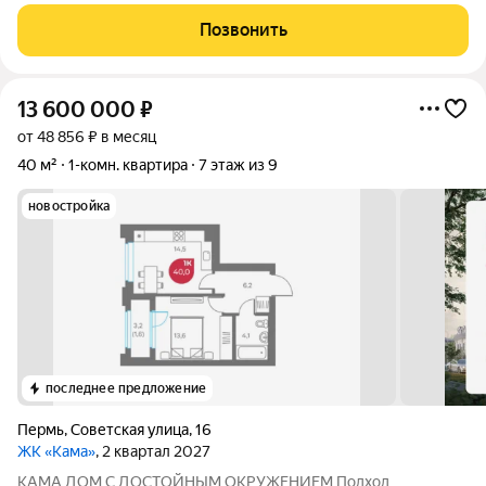
комфортного проживания без лишних вложений. Квартира
светлая и тёплая, окна и лоджия выходят на солнечную
Позвонить
сторону, поэтому в комнатах много
13 600 000
₽
от 48 856 ₽ в месяц
40 м²
1-комн. квартира
7 этаж из 9
новостройка
последнее предложение
Пермь
,
Советская улица
,
16
ЖК «Кама»
, 2 квартал 2027
КАМА ДОМ С ДОСТОЙНЫМ ОКРУЖЕНИЕМ Подход