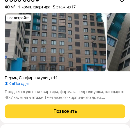
40 м²
1-комн. квартира
5 этаж из 17
новостройка
Пермь
,
Сапфирная улица
,
14
ЖК «Погода»
Продается уютная квартира, формата - евродвушка, площадью
40.7 кв. м на 5 этаже 17-этажного кирпичного дома,
построенного в 2020 году. Высота потолков составляет 2.72
метра. Квартира расположена по адресу Пермь, Сапфирная
Позвонить
улица, 14 и станет отличным