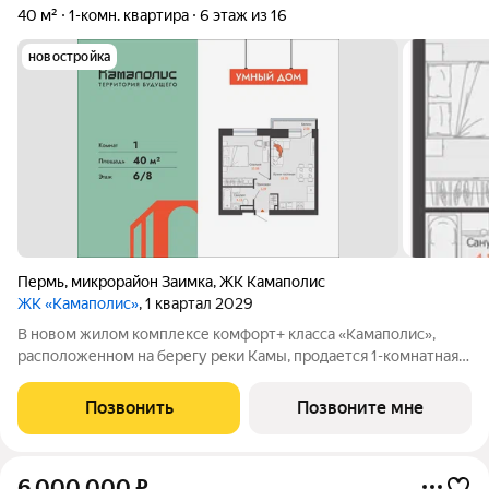
40 м²
1-комн. квартира
6 этаж из 16
новостройка
Пермь
,
микрорайон Заимка
,
ЖК Камаполис
ЖК «Камаполис»
, 1 квартал 2029
В новом жилом комплексе комфорт+ класса «Камаполис»,
расположенном на берегу реки Камы, продается 1-комнатная
квартира площадью 40.00 кв. м. Квартира находится в 5 (2
этап) доме. Девелопер проекта «Железно». Транспортная
Позвонить
Позвоните мне
доступность Трамвайная
6 000 000
₽