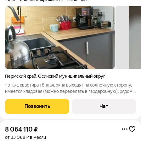
Пермский край
,
Осинский муниципальный округ
1 этаж, квартира тёплая, окна выходят на солнечную сторону,
имеется кладовая (можно переделать в гардеробную), рядом
детский сад, за домом отличная детская площадка, в 2 минутах
имеется магазин, соседи адекватные не шумные (пенсионеры
Позвонить
Чат
в основном), в
8 064 110
₽
от 33 068 ₽ в месяц