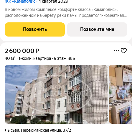
ЖК «Камаполис»
, 1 квартал 2029
В новом жилом комплексе комфорт+ класса «Камаполис»,
расположенном на берегу реки Камы, продается 1-комнатная
квартира площадью 40.00 кв. м. Квартира находится в 5 (2
этап) доме. Девелопер проекта «Железно». Транспортная
Позвонить
Позвоните мне
доступность Трамвайная
2 600 000
₽
40 м²
1-комн. квартира
5 этаж из 5
Лысьва
,
Первомайская улица
,
37/2