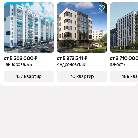
от 5 503 000 ₽
от 5 373 541 ₽
от 3 710 000
Танцорова, 96
Андроновский
Юность
137 квартир
70 квартир
166 кв