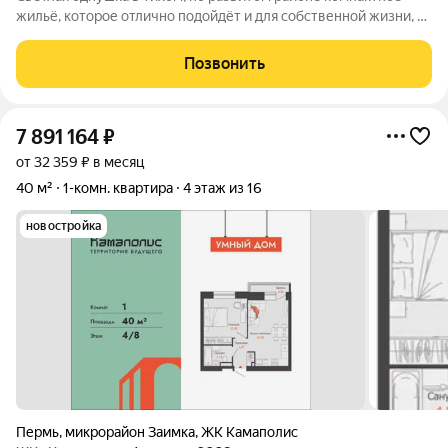
жильё, которое отлично подойдёт и для собственной жизни, и
для сдачи в аренду. В квартире выполнен аккуратный
косметический ремонт: по всей площади уложен ламинат, в
Позвонить
санузле плитка, установлены
7 891 164
₽
от 32 359 ₽ в месяц
40 м²
1-комн. квартира
4 этаж из 16
новостройка
Пермь
,
микрорайон Заимка
,
ЖК Камаполис