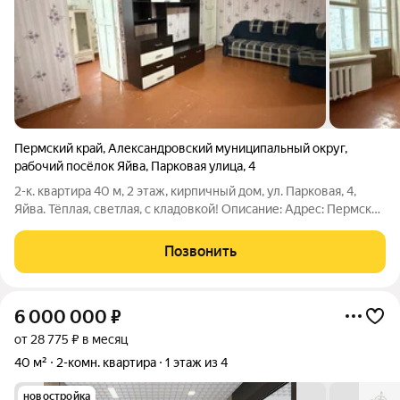
Пермский край
,
Александровский муниципальный округ
,
рабочий посёлок Яйва
,
Парковая улица
,
4
2-к. квартира 40 м, 2 этаж, кирпичный дом, ул. Парковая, 4,
Яйва. Тёплая, светлая, с кладовкой! Описание: Адрес: Пермский
край, Александровский муниципальный округ, рп. Яйва, ул.
Парковая, 4. Продаётся уютная двухкомнатная квартира в
Позвонить
тихом центре
6 000 000
₽
от 28 775 ₽ в месяц
40 м²
2-комн. квартира
1 этаж из 4
новостройка