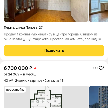
Пермь
,
улица Попова
,
27
Продам 1 комнатную квартиру в центре города! С видом из
окна на улицу Луначарского. Просторная комната , площадью
17м с выходом на лоджию . Раздельный санузел. Приборы
учета воды и электроэнергии установлены. Квартира с
Позвонить
частичным ремонтом , вы можете
6 700 000
₽
от 24 069 ₽ в месяц
40 м²
2-комн. квартира
2 этаж из 16
новостройка