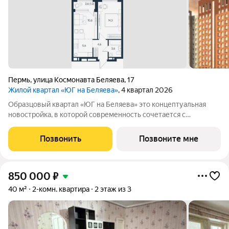
Пермь
,
улица Космонавта Беляева
,
17
Жилой квартал «ЮГ на Беляева»
, 4 квартал 2026
Образцовый квартал «ЮГ на Беляева» это концептуальная
новостройка, в которой современность сочетается с
наследием прошлого, формируя идеальные условия для
комфортной жизни. Современная архитектура,
Позвонить
Позвоните мне
Двухуровневый двор на стилобате, Образцовое
850 000
₽
40 м²
2-комн. квартира
2 этаж из 3