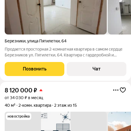
Березники
,
улица Пятилетки
,
64
Продается просторная 2-комнатная квартира в самом сердце
Березников ул. Пятилетки, 64. Квартира с гардеробной и
качественной предчистовой отделкой. Совмещенный санузел
с инсталляцией находится в процессе ремонта. Преимущества,
Позвонить
Чат
которые вы полюбите:
8 120 000
₽
от 34 030 ₽ в месяц
40 м²
2-комн. квартира
2 этаж из 15
новостройка