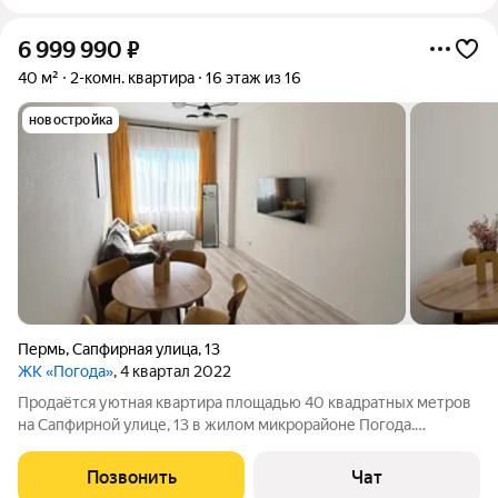
6 999 990
₽
40 м²
2-комн. квартира
16 этаж из 16
новостройка
Пермь
,
Сапфирная улица
,
13
ЖК «Погода»
, 4 квартал 2022
Продаётся уютная квартира площадью 40 квадратных метров
на Сапфирной улице, 13 в жилом микрорайоне Погода.
Квартира расположена на последнем, шестнадцатом этаже
нового монолитного дома.Преимущество квартиры высота
Позвонить
Чат
потолка 3 метра. Пространство