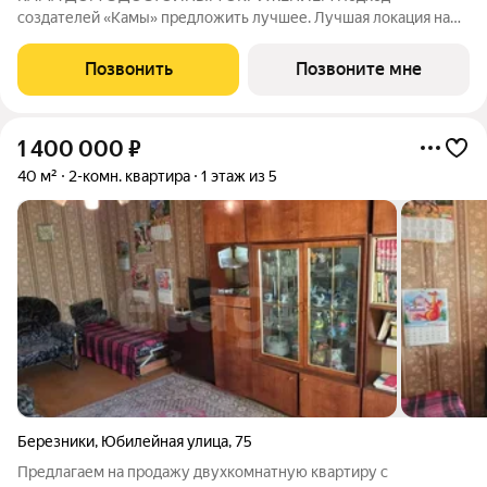
создателей «Камы» предложить лучшее. Лучшая локация на
берегу реки в культурном центре. Лучшие виды из
панорамных окон. Лучшее окружение, в котором приятно
Позвонить
Позвоните мне
быть. 2 минуты до набережной 4 минуты до Оперного
1 400 000
₽
40 м²
2-комн. квартира
1 этаж из 5
Березники
,
Юбилейная улица
,
75
Предлагаем на продажу двухкомнатную квартиру с