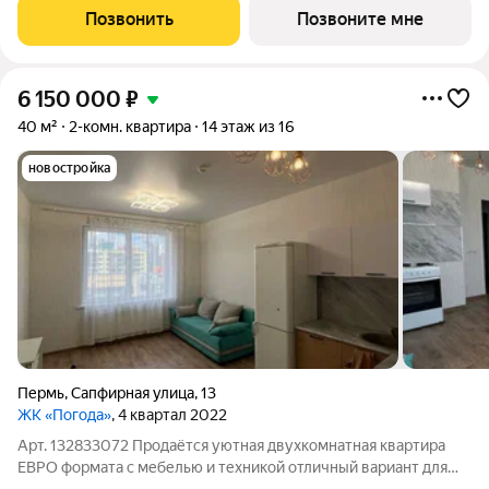
человека или пары, а также выгодной инвестиции под аренду.
Позвонить
Позвоните мне
Главные преимущества
6 150 000
₽
40 м²
2-комн. квартира
14 этаж из 16
новостройка
Пермь
,
Сапфирная улица
,
13
ЖК «Погода»
, 4 квартал 2022
Арт. 132833072 Продаётся уютная двухкомнатная квартира
ЕВРО формата с мебелью и техникой отличный вариант для