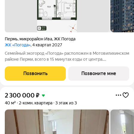
Пермь
,
микрорайон Ива
,
ЖК Погода
ЖК «Погода»
, 4 квартал 2027
Семейный экогород «Погода» расположен в Мотовилихинском
районе Перми, всего в 15 минутах езды от центра.
Грандиозный проект комплексного освоения от федерального
застройщика «Девелопмент-Юг». «Город в городе» площадью
Позвонить
Позвоните мне
40 га. Территория с высоким
2 300 000
₽
40 м²
2-комн. квартира
3 этаж из 3