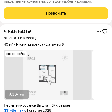
раздельными комнатами. Большой удобный коридор
позволяет расположить коляску и велосипед. Первый этаж
удобно для семей с детьми, для людей с проблемами опорно-
Позвонить
двигательного аппарата и для
5 846 640
₽
от 21 001 ₽ в месяц
40 м²
1-комн. квартира
2 этаж из 6
новостройка
3D-тур
Пермь
,
микрорайон Вышка II
,
ЖК Ветлан
ЖК «Ветлан»
, 1 квартал 2028