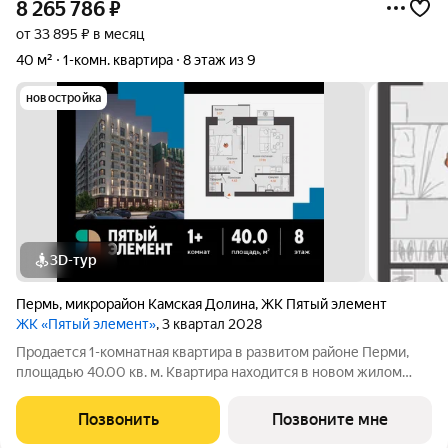
8 265 786
₽
от 33 895 ₽ в месяц
40 м²
1-комн. квартира
8 этаж из 9
новостройка
3D-тур
Пермь
,
микрорайон Камская Долина
,
ЖК Пятый элемент
ЖК «Пятый элемент»
, 3 квартал 2028
Продается 1-комнатная квартира в развитом районе Перми,
площадью 40.00 кв. м. Квартира находится в новом жилом
комплексе «Пятый Элемент» от федерального застройщика
«Железно». Проект «Пятый Элемент» это полноценный город
Позвонить
Позвоните мне
в городе, где в пределах 15