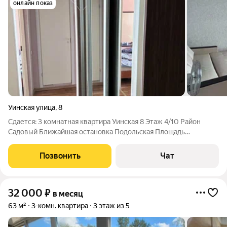
онлайн показ
Уинская улица
,
8
Сдается: 3 комнатная квартира Уинская 8 Этаж 4/10 Район
Садовый Ближайшая остановка Подольская Площадь
квартиры: 64кв/м Стоимость: 30.000+ку на длительный срок,
вся мебель что на фото остается, в квартире есть все
Позвонить
Чат
необходимое
32 000
₽
в месяц
63 м²
3-комн. квартира
3 этаж из 5