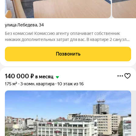
улица Лебедева
,
34
Без комиссии! Комиссию агенту оплачивает собственник
никаких дополнительных затрат для вас. В квартире 2 санузла,
есть джакузи и душевая. Установлен нагреватель для воды. В
обеих спальнях и на лоджии - панорамные окна. На кухне
Позвонить
установлен питьевой
140 000
₽
в месяц
175 м²
3-комн. квартира
10 этаж из 16