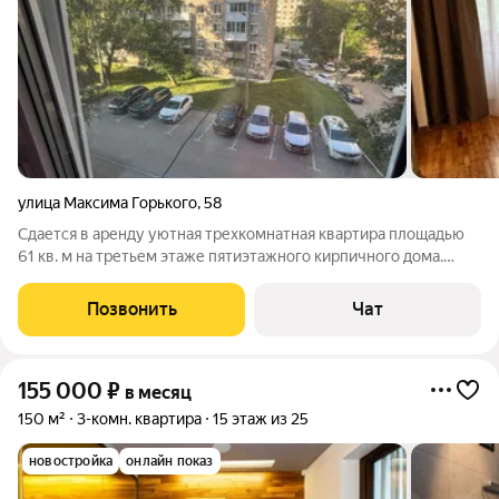
улица Максима Горького
,
58
Сдается в аренду уютная трехкомнатная квартира площадью
61 кв. м на третьем этаже пятиэтажного кирпичного дома.
Окна выходят во двор и на улицу М. Горького. В квартире есть
все необходимое для комфортного проживания:
Позвонить
Чат
косметический ремонт, мебель в
155 000
₽
в месяц
150 м²
3-комн. квартира
15 этаж из 25
новостройка
онлайн показ