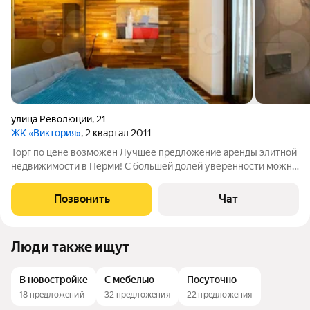
улица Революции
,
21
ЖК «Виктория»
, 2 квартал 2011
Торг по цене возможен Лучшее предложение аренды элитной
недвижимости в Перми! С большей долей уверенности можно
говорить о том, что предложение покорит и очарует даже
самую требовательную и искушенную публику, привыкшую
Позвонить
Чат
брать от жизни только лучшее.
Люди также ищут
В новостройке
С мебелью
Посуточно
18 предложений
32 предложения
22 предложения