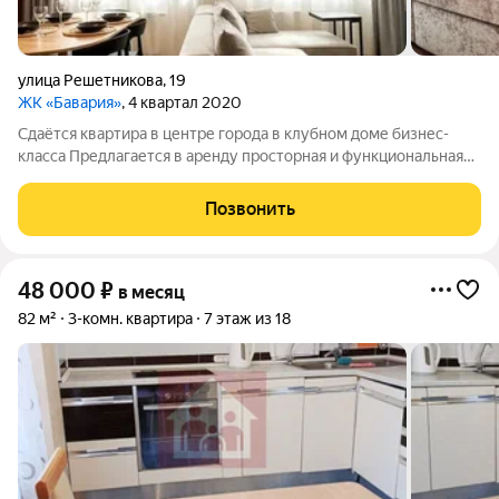
улица Решетникова
,
19
ЖК «Бавария»
, 4 квартал 2020
Сдаётся квартира в центре города в клубном доме бизнес-
класса Предлагается в аренду просторная и функциональная
квартира для ценителей комфорта, уединения и высокого
качества жизни. Локация: Идеальное расположение: тихий
Позвонить
центр с развитой
48 000
₽
в месяц
82 м²
3-комн. квартира
7 этаж из 18