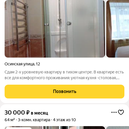
Осинская улица
,
12
Сдам 2-х уровневую квартиру в тихом центре. В квартире есть
все для комфортного проживания: уютная кухня -столовая,
рабочий кабинет, спальня, 2 с/узла(с душевой кабиной и
ванной). В шаговой доступности набережная, эспланада,
Позвонить
торговые центры,
30 000
₽
в месяц
64 м²
3-комн. квартира
4 этаж из 10