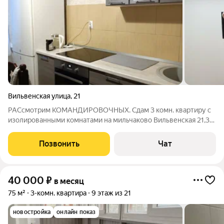
Вильвенская улица
,
21
РАСсмотрим КОМАНДИРОВОЧНЫХ. Сдам 3 комн. квартиру с
изолированными комнатами на мильчаково Вильвенская 21,3
этаж с мебелью,балкон, входной коридорный тамбур ,заезжай
и живи , 40+к.у. Комиссия после вселения, заранее денег не
Позвонить
Чат
беру.
40 000
₽
в месяц
75 м²
3-комн. квартира
9 этаж из 21
новостройка
онлайн показ