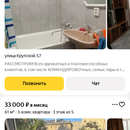
улица Крупской
,
57
РАССМОТРИМ Всех адекватных и платежеспособных
клиентов, в том числе КОМАНДИРОВОЧных, семьи, пары и т.
д. Квaртиpa пoлнocтью отремонтиpовaна: нoвая пpоводкa,
сантexникa, cтeны ,освещeние и т.д. Cдaём на длитeльный cрoк
Позвонить
Чат
на сeмью или неcкольких семей.
33 000
₽
в месяц
61 м²
3-комн. квартира
3 этаж из 5