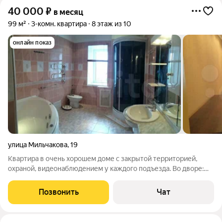
40 000
₽
в месяц
99 м²
3-комн. квартира
8 этаж из 10
онлайн показ
улица Мильчакова
,
19
Квартира в очень хорошем доме с закрытой территорией,
охраной, видеонаблюдением у каждого подъезда. Во дворе:
сосны, детская площадка, стоянка и подземный паркинг. Очень
развитая инфраструктура, хоккейная коробка, Сбербанк,
Позвонить
Чат
магазины всех торговых