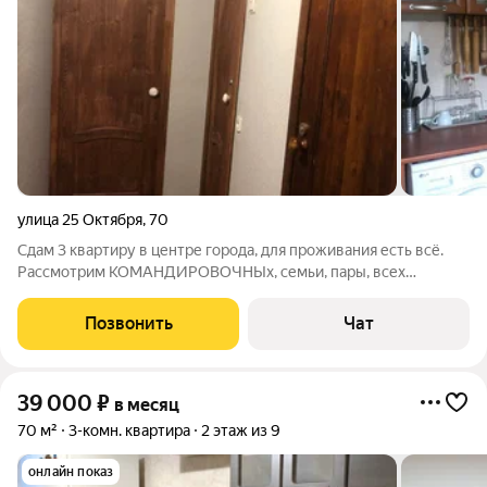
улица 25 Октября
,
70
Сдам 3 квартиру в центре города, для проживания есть всё.
Рассмотрим КОМАНДИРОВОЧНЫх, семьи, пары, всех
адекватных и платежеспособных и аккуратных жильцов,
гостей. Коммунальные оплачиваются отдельно невысокие,
Позвонить
Чат
везде счётчики. Комиссия после вселения,
39 000
₽
в месяц
70 м²
3-комн. квартира
2 этаж из 9
онлайн показ