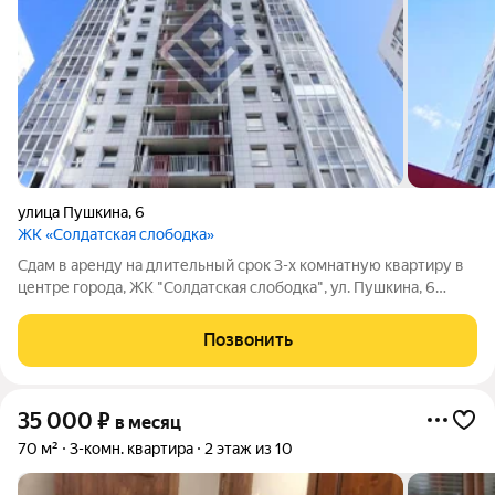
улица Пушкина
,
6
ЖК «Солдатская слободка»
Сдам в аренду на длительный срок 3-х комнатную квартиру в
центре города, ЖК "Солдатская слободка", ул. Пушкина, 6
Преимущественное право - для организаций и их сотрудников
!! Основные параметры: - центральное расположение на
Позвонить
пересечении ул. Пушкина и
35 000
₽
в месяц
70 м²
3-комн. квартира
2 этаж из 10