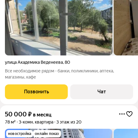
улица Академика Веденеева
,
80
Все необходимое рядом - банки, поликлиники, аптека,
магазины, кафе
Позвонить
Чат
50 000
₽
в месяц
78 м²
3-комн. квартира
3 этаж из 20
новостройка
онлайн показ