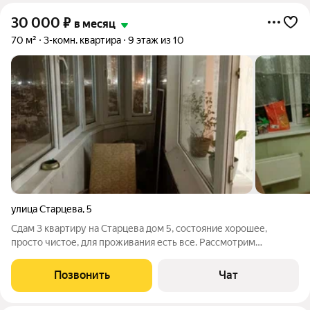
30 000
₽
в месяц
70 м²
3-комн. квартира
9 этаж из 10
улица Старцева
,
5
Сдам 3 квартиру на Старцева дом 5, состояние хорошее,
просто чистое, для проживания есть все. Рассмотрим
КОМАНДИРОВОЧНых, семьи, пары, двух женщин, всех
адекватных, спокойных и платежеспособных. Комиссия после
Позвонить
Чат
вселения, заранее денег не беру. Цена