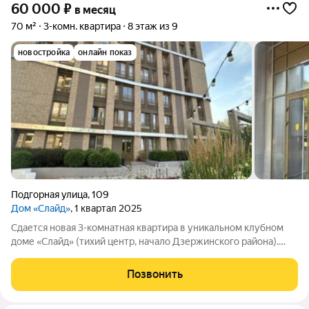
60 000
₽
в месяц
70 м²
3-комн. квартира
8 этаж из 9
новостройка
онлайн показ
Подгорная улица
,
109
Дом «Слайд»
, 1 квартал 2025
Сдается новая 3-комнатная квартира в уникальном клубном
доме «Слайд» (тихий центр, начало Дзержинского района).
Всего 64 квартиры в доме, лауреат архитектурной премии
«Зодчество ВРН». Главные фишки дома: Эксплуатируемая
Позвонить
терраса на крыше с лаунж-зоной