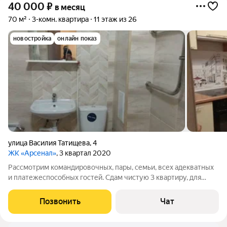
40 000
₽
в месяц
70 м²
3-комн. квартира
11 этаж из 26
новостройка
онлайн показ
улица Василия Татищева
,
4
ЖК «Арсенал»
, 3 квартал 2020
Рассмотрим командировочных, пары, семьи, всех адекватных
и платежеспособных гостей. Сдам чистую 3 квартиру, для
проживания есть всё. коммунальные сверху невысокие. есть
парковочное место подземная парковква. Комиссия после
Позвонить
Чат
вселения, заранее денег не