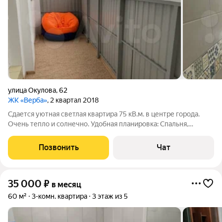
улица Окулова
,
62
ЖК «Верба»
, 2 квартал 2018
Сдается уютная светлая квартира 75 кВ.м. в центре города.
Очень тепло и солнечно. Удобная планировка: Спальня,
детская/кабинет, гостиная, просторная кухня. Комнаты
светлые, все правильной формы, изолированные. Две
Позвонить
Чат
большие лоджии. Санузел и ванна
35 000
₽
в месяц
60 м²
3-комн. квартира
3 этаж из 5