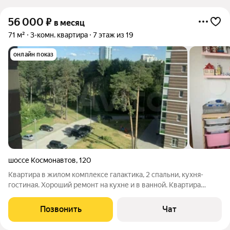
56 000
₽
в месяц
71 м²
3-комн. квартира
7 этаж из 19
онлайн показ
шоссе Космонавтов
,
120
Квартира в жилом комплексе галактика, 2 спальни, кухня-
гостиная. Хороший ремонт на кухне и в ванной. Квартира
удобная, светлая, чистая. Вся необходимая техника,
посудомойка, индукционная плита, водонагреватель,
Позвонить
Чат
стиральная машина с сушкой. Хорошие