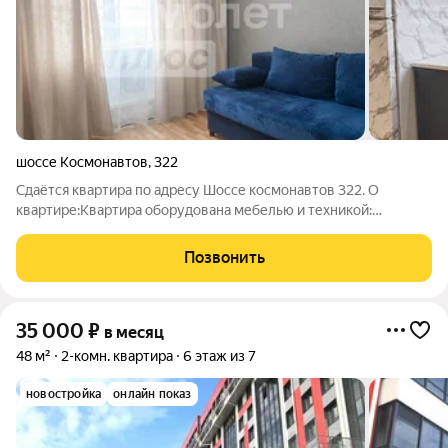
шоссе Космонавтов
,
322
Сдаётся квартира по адресу Шоссе космонавтов 322. О
квартире:Квартира оборудована мебелью и техникой:
холодильник, газовая плита, диван, бойлер для воды (есть
возможность докупить технику и мебель по согласованию).
Позвонить
Окна выходят на две стороны дома.
35 000
₽
в месяц
48 м²
2-комн. квартира
6 этаж из 7
новостройка
онлайн показ