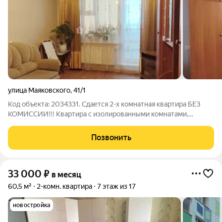
улица Маяковского
,
41/1
Код объекта: 2034331. Сдается 2-х комнатная квартира БЕЗ
КОМИССИИ!!! Квартира с изолированными комнатами,
просторный коридор, уютная, квадратная кухня, раздельный
санузел, лоджия 7 метров! Квартира частично мебелирована,
Позвонить
есть встроенная кухоня с
33 000
₽
в месяц
60,5 м²
2-комн. квартира
7 этаж из 17
новостройка