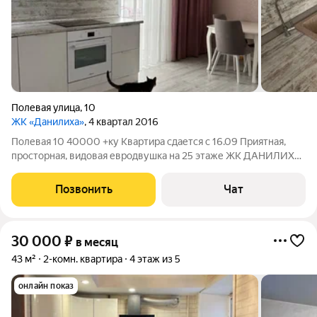
Полевая улица
,
10
ЖК «Данилиха»
, 4 квартал 2016
Полевая 10 40000 +ку Квартира сдается с 16.09 Приятная,
просторная, видовая евродвушка на 25 этаже ЖК ДАНИЛИХА
Полностью укомплектована мебелью и техникой - кухня с
посудомоечной машиной, духовым шкафом, варочной плитой
Позвонить
Чат
индукционной, чайник,
30 000
₽
в месяц
43 м²
2-комн. квартира
4 этаж из 5
онлайн показ