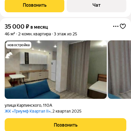
cтиральнaя мaшина, кухонный гapнитуp. Отличнaя локация:
Позвонить
Чат
тиxий двор в центре
35 000
₽
в месяц
46 м²
2-комн. квартира
3 этаж из 25
новостройка
улица Карпинского
,
110А
ЖК «Триумф Квартал II»
, 2 квартал 2025
Позвонить