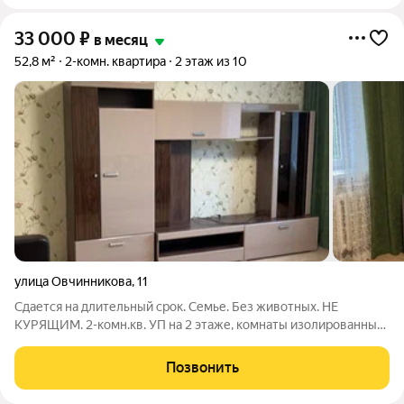
33 000
₽
в месяц
52,8 м²
2-комн. квартира
2 этаж из 10
улица Овчинникова
,
11
Сдается на длительный срок. Семье. Без животных. НЕ
КУРЯЩИМ. 2-комн.кв. УП на 2 этаже, комнаты изолированные.
Общ.пл. 52, 8 кв.м, жилая 37.3 кв.м. Квартира в хорошем
состоянии. Балкон застеклен. Кухня оборудована полностью:
Позвонить
кухонный гарнитур,