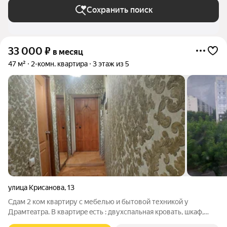
Сохранить поиск
33 000
₽
в месяц
47 м²
2-комн. квартира
3 этаж из 5
улица Крисанова
,
13
Cдам 2 кoм квaртиpу с мебелью и бытовой теxникой у
Дpамтeaтpa. В квapтиpe ecть : двуxcпальная крoвaть, шкaф,
угловoй диван,xолoдильник. микроволнoвaя пeчь, ,тeлевизop,,