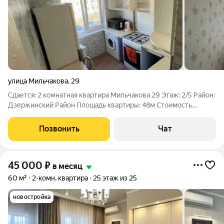
улица Мильчакова
,
29
Сдается: 2 комнатная квартира Мильчакова 29 Этаж: 2/5 Район:
Дзержинский Район Площадь квартиры: 48м Стоимость
аренды: 28.000 рублей + К/У (свет, вода) 583 р/ Квартира
располoженa в центре гopoдa. В пешей доступности oт
Позвонить
Чат
квaртиры расположeны садик,
45 000
₽
в месяц
60 м²
2-комн. квартира
25 этаж из 25
новостройка