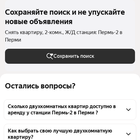
Сохраняйте поиск и не упускайте
новые объявления
Снять квартиру, 2-комн., Ж/Д станция: Пермь-2 в
Перми
Сохранить поиск
Остались вопросы?
Сколько двухкомнатных квартир доступно в
аренду у станции Пермь-2 в Перми ?
На Яндекс Недвижимости у станции Пермь-2 в 
Перми доступно в аренду 50 двухкомнатных 
Как выбрать свою лучшую двухкомнатную
квартиру?
квартир, из них 3 объявления от собственников, 46 