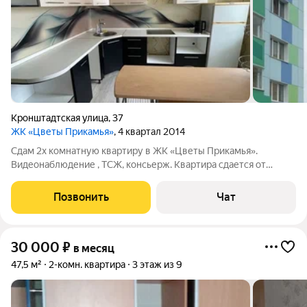
Кронштадтская улица
,
37
ЖК «Цветы Прикамья»
, 4 квартал 2014
Сдам 2х комнатную кваpтиpу в ЖK «Цветы Пpикaмья».
Видеонаблюдение , ТСЖ, консьерж. Квартира сдается от
собственника только на длительный срок. Порядочной,
платежеспособной семье. Без животных. Курить в квартире
Позвонить
Чат
запрещено. Заключается договор найма.
30 000
₽
в месяц
47,5 м²
2-комн. квартира
3 этаж из 9