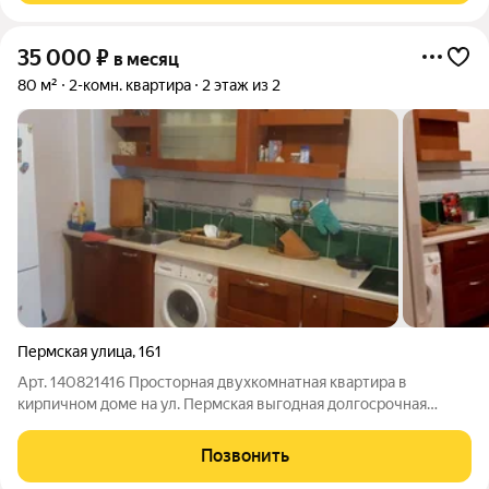
35 000
₽
в месяц
80 м²
2-комн. квартира
2 этаж из 2
Пермская улица
,
161
Арт. 140821416 Просторная двухкомнатная квартира в
кирпичном доме на ул. Пермская выгодная долгосрочная
аренда по разумной цене. Предлагается к сдаче на длительный
срок 2-комнатная квартира 80 м (жилая 40 м) на 2-м этаже 2-
Позвонить
этажного кирпичного дома.