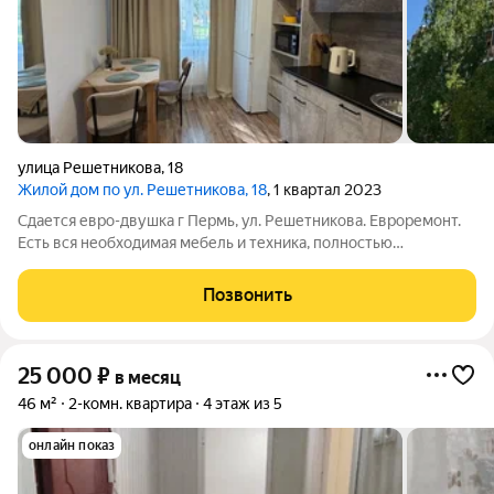
улица Решетникова
,
18
Жилой дом по ул. Решетникова, 18
, 1 квартал 2023
Сдается евро-двушка г Пермь, ул. Решетникова. Евроремонт.
Есть вся необходимая мебель и техника, полностью
укомплектована. На длительный срок. Есть машиноместо. Без
животных и без маленьких детей.
Позвонить
25 000
₽
в месяц
46 м²
2-комн. квартира
4 этаж из 5
онлайн показ