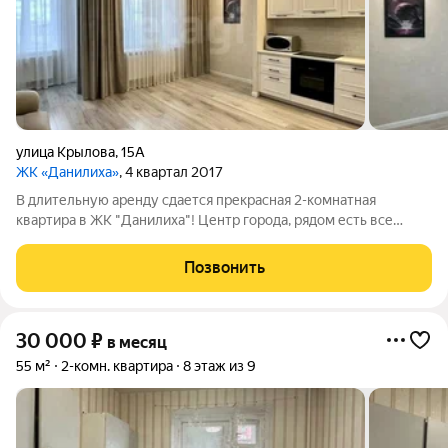
улица Крылова
,
15А
ЖК «Данилиха»
, 4 квартал 2017
В длительную аренду сдается прекрасная 2-комнатная
квартира в ЖК "Данилиха"! Центр города, рядом есть все
необходимое для комфортной жизни: магазины, школы,
детские сады, аптеки, торговые центры. По новой дороге до ул.
Позвонить
Ленина 5 минут. Удобная
30 000
₽
в месяц
55 м²
2-комн. квартира
8 этаж из 9