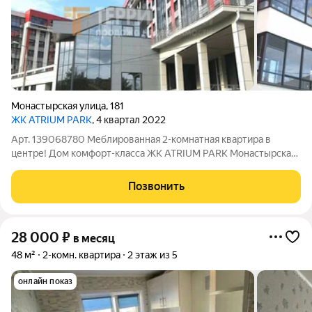
Монастырская улица
,
181
ЖК ATRIUM PARK
, 4 квартал 2022
Арт. 139068780 Меблированная 2-комнатная квартира в
центре! Дом комфорт-класса ЖК ATRIUM PARK Монастырская
181. Охраняемый благоустроенный двор, паркинг подземный и
наземный. Площадь 48 кв. м, просторная жилая комната 18 кв.
Позвонить
м, гостиная с кухней 15
28 000
₽
в месяц
48 м²
2-комн. квартира
2 этаж из 5
онлайн показ