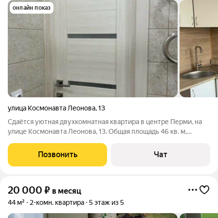
онлайн показ
улица Космонавта Леонова
,
13
Сдаётся уютная двухкомнатная квартира в центре Перми, на
улице Космонавта Леонова, 13. Общая площадь 46 кв. м,
квартира расположена на 4-м этаже 6-этажного кирпичного
дома 1959 года постройки. В квартире выполнен
Позвонить
Чат
косметический ремонт, что добавляет
20 000
₽
в месяц
44 м²
2-комн. квартира
5 этаж из 5