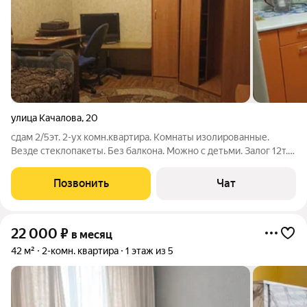
улица Качалова
,
20
сдам 2/5эт. 2-ух комн.квартира. Комнаты изолированные.
Везде стеклопакеты. Без балкона. Можно с детьми. Залог 12т.р.
Состояние хорошее, всё есть, рассмотрим адекватных и
платежеспособных жильцов, в том числе и командировочных,
Позвонить
Чат
семьи, пары. Комиссия
22 000
₽
в месяц
42 м²
2-комн. квартира
1 этаж из 5