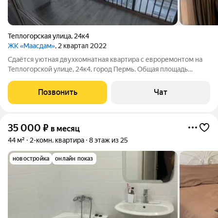
Теплогорская улица
,
24к4
ЖК «Маасдам»
, 2 квартал 2022
Сдаётся уютная двухкомнатная квартира с евроремонтом на
Теплогорской улице, 24к4, город Пермь. Общая площадь
квартиры составляет 57,8 кв. м, из которых 44 кв. м жилая
площадь. Квартира расположена на 18 этаже 20-этажного
Позвонить
Чат
дома, а потолки высотой 2,7
35 000
₽
в месяц
44 м²
2-комн. квартира
8 этаж из 25
новостройка
онлайн показ