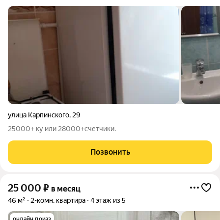
улица Карпинского
,
29
25000+ ку или 28000+счетчики.
Позвонить
25 000
₽
в месяц
46 м²
2-комн. квартира
4 этаж из 5
онлайн показ