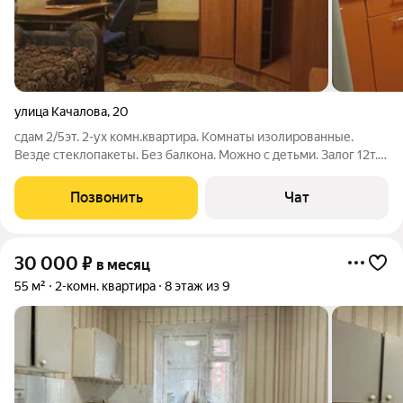
улица Качалова
,
20
сдам 2/5эт. 2-ух комн.квартира. Комнаты изолированные.
Везде стеклопакеты. Без балкона. Можно с детьми. Залог 12т.р.
Состояние хорошее, всё есть, рассмотрим адекватных и
платежеспособных жильцов, в том числе и командировочных,
Позвонить
Чат
семьи, пары. Комиссия
30 000
₽
в месяц
55 м²
2-комн. квартира
8 этаж из 9