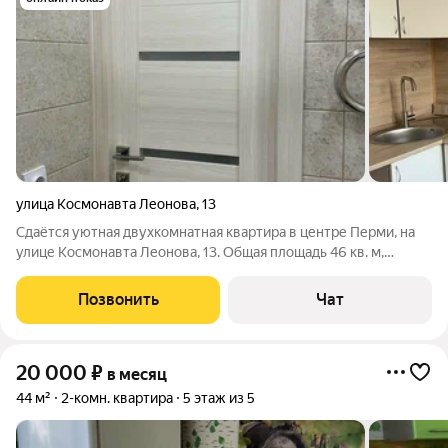
улица Космонавта Леонова
,
13
Сдаётся уютная двухкомнатная квартира в центре Перми, на
улице Космонавта Леонова, 13. Общая площадь 46 кв. м,
квартира расположена на 4-м этаже 6-этажного кирпичного
дома 1959 года постройки. В квартире выполнен
Позвонить
Чат
косметический ремонт, что добавляет
20 000
₽
в месяц
44 м²
2-комн. квартира
5 этаж из 5