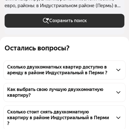
евро, районы: в Индустриальном районе (Пермь) в
Перми
Сохранить поиск
Остались вопросы?
Сколько двухкомнатных квартир доступно в
аренду в районе Индустриальный в Перми ?
На Яндекс Недвижимости в районе 
Индустриальный в Перми доступно в аренду 30 
Как выбрать свою лучшую двухкомнатную
квартиру?
двухкомнатных квартир, из них 1 объявление от 
собственников, 28 объявлений от агентств
Чтобы снять 2-комнатную квартиру с ремонтом в 
районе Индустриальный, воспользуйтесь 
Сколько стоит снять двухкомнатную
квартиру в районе Индустриальный в Перми
удобными фильтрами и сортировкой для выбора 
?
среди предложений в выбранном районе