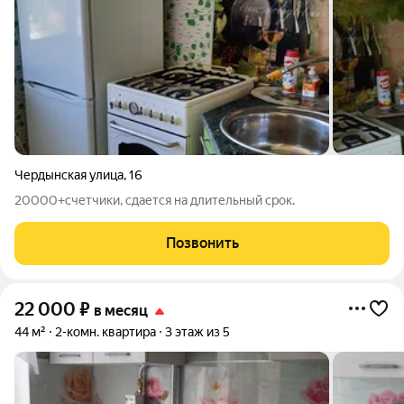
Чердынская улица
,
16
20000+счетчики, сдается на длительный срок.
Позвонить
22 000
₽
в месяц
44 м²
2-комн. квартира
3 этаж из 5