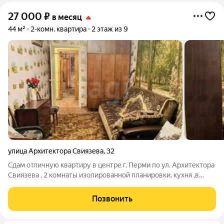
27 000
₽
в месяц
44 м²
2-комн. квартира
2 этаж из 9
улица Архитектора Свиязева
,
32
Сдам отличную квартиру в центре г. Перми по ул. Архитектора
Свиязева , 2 комнаты изолированной планировки, кухня ,в
квартире косметический ремонт, обустроенная спальными
местами, необходимой техникой и мебелью, этаж удачный!
Позвонить
Комиссия 50% оплачивается