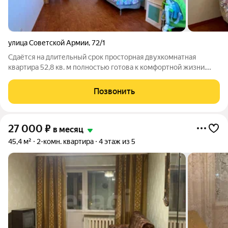
улица Советской Армии
,
72/1
Сдаётся на длительный срок просторная двухкомнатная
квартира 52,8 кв. м полностью готова к комфортной жизни.
Кухня оборудована гарнитуром, холодильником,
микроволновой печью, всей посудой. Уютная гостиная с
Позвонить
диваном и выходом на просторную лоджию,
27 000
₽
в месяц
45,4 м²
2-комн. квартира
4 этаж из 5