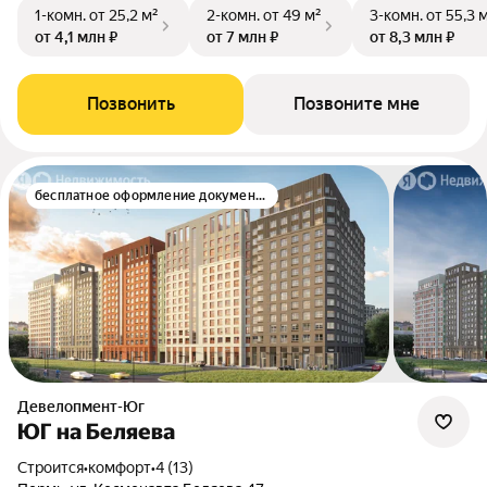
1-комн.
от 25,2 м²
2-комн.
от 49 м²
3-комн.
от 55,3 
от 4,1 млн ₽
от 7 млн ₽
от 8,3 млн ₽
Позвонить
Позвоните мне
бесплатное оформление документов
Девелопмент-Юг
ЮГ на Беляева
Строится
•
комфорт
•
4 (13)