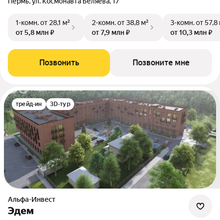
Пермь, ул. Космонавта Беляева, 17
1-комн.
от 28,1 м²
2-комн.
от 38,8 м²
3-комн.
от 57,8
от 5,8 млн ₽
от 7,9 млн ₽
от 10,3 млн ₽
Позвонить
Позвоните мне
трейд-ин
3D-тур
Альфа-Инвест
Эдем