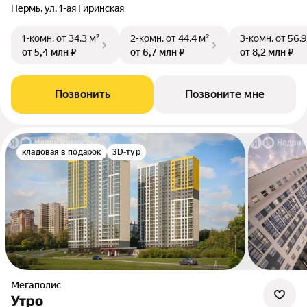
Пермь, ул. 1-ая Гиринская
1-комн.
от 34,3 м²
2-комн.
от 44,4 м²
3-комн.
от 56,9
от 5,4 млн ₽
от 6,7 млн ₽
от 8,2 млн ₽
Позвонить
Позвоните мне
кладовая в подарок
3D-тур
Мегаполис
Утро