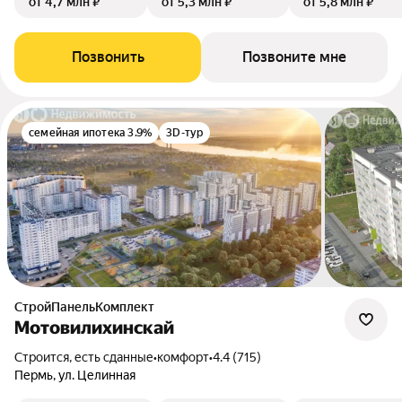
от 4,7 млн ₽
от 5,3 млн ₽
от 5,8 млн ₽
Позвонить
Позвоните мне
семейная ипотека 3.9%
3D-тур
СтройПанельКомплект
Мотовилихинскай
Строится, есть сданные
•
комфорт
•
4.4 (715)
Пермь, ул. Целинная