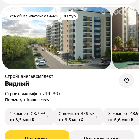
семейная ипотека от 4.4%
3D-тур
СтройПанельКомплект
Видный
Строится
•
комфорт
•
4.9 (30)
Пермь, ул. Кавказская
1-комн.
от 23,7 м²
2-комн.
от 47,9 м²
3-комн.
от 48,5
от 3,5 млн ₽
от 6,5 млн ₽
от 6,6 млн ₽
Позвонить
Позвоните мне