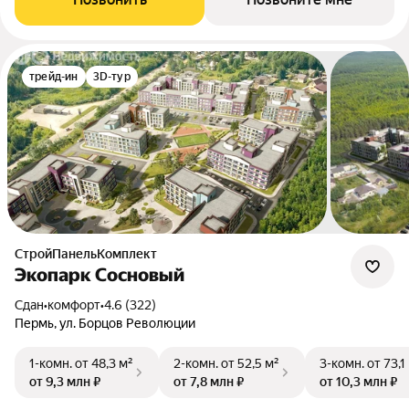
трейд-ин
3D-тур
СтройПанельКомплект
Экопарк Сосновый
Сдан
•
комфорт
•
4.6 (322)
Пермь, ул. Борцов Революции
1-комн.
от 48,3 м²
2-комн.
от 52,5 м²
3-комн.
от 73,1
от 9,3 млн ₽
от 7,8 млн ₽
от 10,3 млн ₽