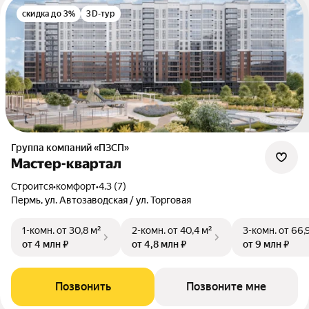
скидка до 3%
3D-тур
Группа компаний «ПЗСП»
Мастер-квартал
Строится
•
комфорт
•
4.3 (7)
Пермь, ул. Автозаводская / ул. Торговая
1-комн.
от 30,8 м²
2-комн.
от 40,4 м²
3-комн.
от 66,
от 4 млн ₽
от 4,8 млн ₽
от 9 млн ₽
Позвонить
Позвоните мне