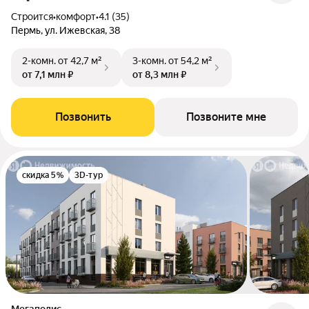
Строится
•
комфорт
•
4.1 (35)
Пермь, ул. Ижевская, 38
2-комн.
от 42,7 м²
3-комн.
от 54,2 м²
от 7,1 млн ₽
от 8,3 млн ₽
Позвонить
Позвоните мне
скидка 5%
3D-тур