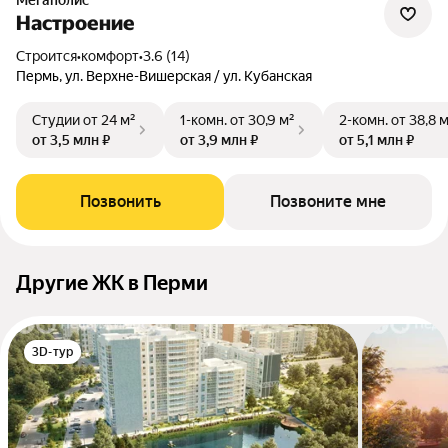
Мегаполис
Настроение
Строится
•
комфорт
•
3.6 (14)
Пермь, ул. Верхне-Вишерская / ул. Кубанская
Студии
от 24 м²
1-комн.
от 30,9 м²
2-комн.
от 38,8 
от 3,5 млн ₽
от 3,9 млн ₽
от 5,1 млн ₽
Позвонить
Позвоните мне
Другие ЖК в Перми
3D-тур