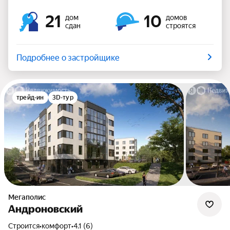
21
10
дом
домов
сдан
строятся
Подробнее о застройщике
трейд-ин
3D-тур
Мегаполис
Андроновский
Строится
•
комфорт
•
4.1 (6)