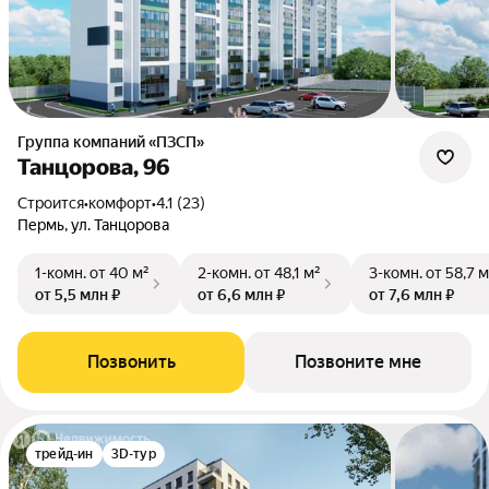
Группа компаний «ПЗСП»
Танцорова, 96
Строится
•
комфорт
•
4.1 (23)
Пермь, ул. Танцорова
1-комн.
от 40 м²
2-комн.
от 48,1 м²
3-комн.
от 58,7 м
от 5,5 млн ₽
от 6,6 млн ₽
от 7,6 млн ₽
Позвонить
Позвоните мне
трейд-ин
3D-тур