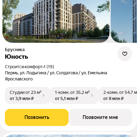
Брусника
Юность
Строится
•
комфорт
•
1 (19)
Пермь, ул. Лодыгина / ул. Солдатова / ул. Емельяна
Ярославского
Студии
от 23 м²
1-комн.
от 35,2 м²
2-комн.
от 54,7 м
от 3,9 млн ₽
от 5,1 млн ₽
от 8 млн ₽
Позвонить
Позвоните мне