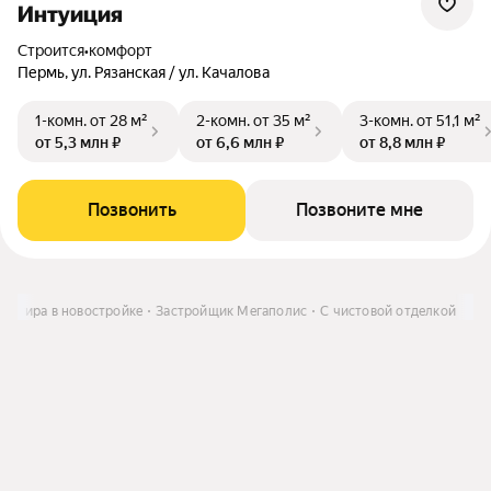
Интуиция
Строится
•
комфорт
Пермь, ул. Рязанская / ул. Качалова
1-комн.
от 28 м²
2-комн.
от 35 м²
3-комн.
от 51,1 м²
от 5,3 млн ₽
от 6,6 млн ₽
от 8,8 млн ₽
Позвонить
Позвоните мне
вартира в новостройке
Застройщик Мегаполис
С чистовой отделкой