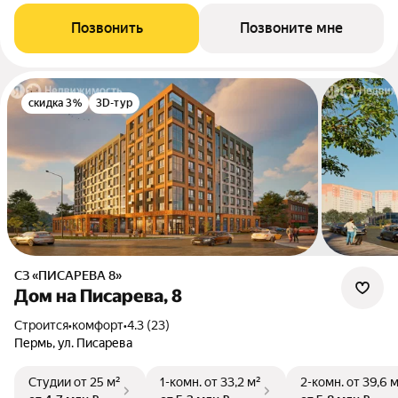
Позвонить
Позвоните мне
скидка 3%
3D-тур
СЗ «ПИСАРЕВА 8»
Дом на Писарева, 8
Строится
•
комфорт
•
4.3 (23)
Пермь, ул. Писарева
Студии
от 25 м²
1-комн.
от 33,2 м²
2-комн.
от 39,6 