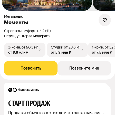
Мегаполис
Моменты
Строится
•
комфорт +
•
4.2 (11)
Пермь, ул. Карла Модераха
3-комн.
от 50,3 м²
Студии
от 28,6 м²
1-комн.
от 32,
от 9,8 млн ₽
от 5,9 млн ₽
от 7,5 млн ₽
Позвонить
Позвоните мне
СТАРТ ПРОДАЖ
Продажи объектов в этих домах только начались. 