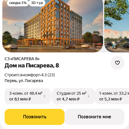
скидка 3%
3D-тур
СЗ «ПИСАРЕВА 8»
Дом на Писарева, 8
Строится
•
комфорт
•
4.3 (23)
Пермь, ул. Писарева
3-комн.
от 48,4 м²
Студии
от 25 м²
1-комн.
от 33,2 
от 8,1 млн ₽
от 4,7 млн ₽
от 5,3 млн ₽
Позвонить
Позвоните мне