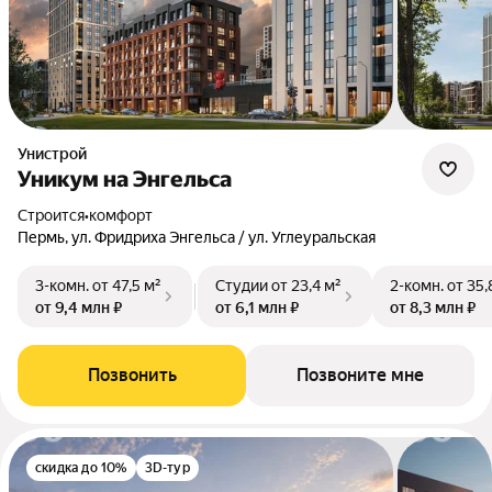
Унистрой
Уникум на Энгельса
Строится
•
комфорт
Пермь, ул. Фридриха Энгельса / ул. Углеуральская
3-комн.
от 47,5 м²
Студии
от 23,4 м²
2-комн.
от 35,
от 9,4 млн ₽
от 6,1 млн ₽
от 8,3 млн ₽
Позвонить
Позвоните мне
скидка до 10%
3D-тур