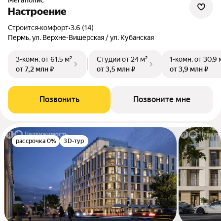
Мегаполис
Настроение
Строится
•
комфорт
•
3.6 (14)
Пермь, ул. Верхне-Вишерская / ул. Кубанская
3-комн.
от 61,5 м²
Студии
от 24 м²
1-комн.
от 30,9 
от 7,2 млн ₽
от 3,5 млн ₽
от 3,9 млн ₽
Позвонить
Позвоните мне
рассрочка 0%
3D-тур