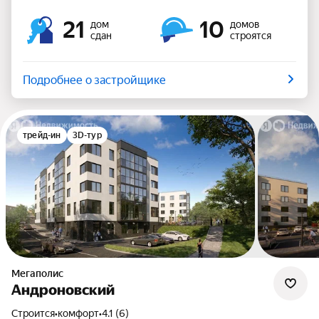
21
10
дом
домов
сдан
строятся
Подробнее о застройщике
трейд-ин
3D-тур
Мегаполис
Андроновский
Строится
•
комфорт
•
4.1 (6)