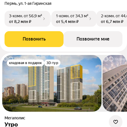
Пермь, ул. 1-ая Гиринская
3-комн.
от 56,9 м²
1-комн.
от 34,3 м²
2-комн.
от 44,
от 8,2 млн ₽
от 5,4 млн ₽
от 6,7 млн ₽
Позвонить
Позвоните мне
кладовая в подарок
3D-тур
Мегаполис
Утро