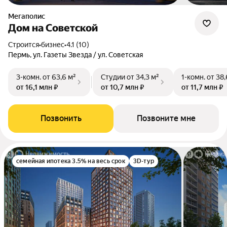
Мегаполис
Дом на Советской
Строится
•
бизнес
•
4.1 (10)
Пермь, ул. Газеты Звезда / ул. Советская
3-комн.
от 63,6 м²
Студии
от 34,3 м²
1-комн.
от 38,
от 16,1 млн ₽
от 10,7 млн ₽
от 11,7 млн ₽
Позвонить
Позвоните мне
семейная ипотека 3.5% на весь срок
3D-тур