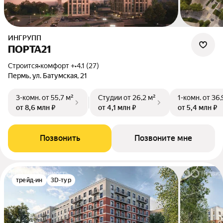
ИНГРУПП
ПОРТА21
Строится
•
комфорт +
•
4.1 (27)
Пермь, ул. Батумская, 21
3-комн.
от 55,7 м²
Студии
от 26,2 м²
1-комн.
от 36,
от 8,6 млн ₽
от 4,1 млн ₽
от 5,4 млн ₽
Позвонить
Позвоните мне
трейд-ин
3D-тур