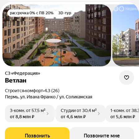
рассрочка 0% с ПВ 20%
3D-тур
СЗ «Федерация»
Ветлан
Строится
•
комфорт
•
4.3 (26)
Пермь, ул. Ивана Франко / ул. Соликамская
3-комн.
от 57,5 м²
Студии
от 30,4 м²
1-комн.
от 38,
от 8,8 млн ₽
от 4,6 млн ₽
от 5,6 млн ₽
Позвонить
Позвоните мне