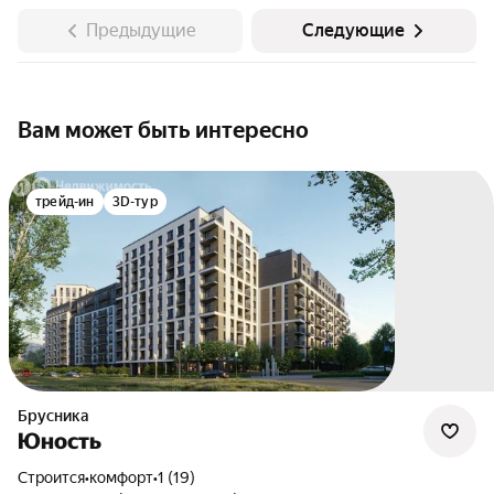
Предыдущие
Следующие
Вам может быть интересно
трейд-ин
3D-тур
Брусника
Юность
Строится
•
комфорт
•
1 (19)