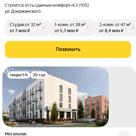
Строится, есть сданные
•
комфорт
•
4.3 (105)
ул. Дзержинского
Студии
от 32 м²
1-комн.
от 28 м²
2-комн.
от 47 м²
от 7 млн ₽
от 5,7 млн ₽
от 8,4 млн ₽
Позвонить
скидка 5%
3D-тур
Мегаполис