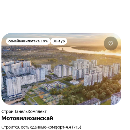
семейная ипотека 3.9%
3D-тур
СтройПанельКомплект
Мотовилихинскай
Строится, есть сданные
•
комфорт
•
4.4 (715)