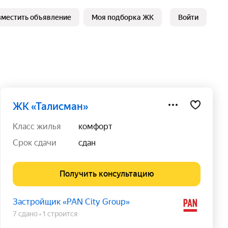
зместить объявление
Моя подборка ЖК
Войти
ЖК «Талисман»
класс жилья
комфорт
срок сдачи
сдан
Получить консультацию
Застройщик «PAN City Group»
7 сдано
1 строится