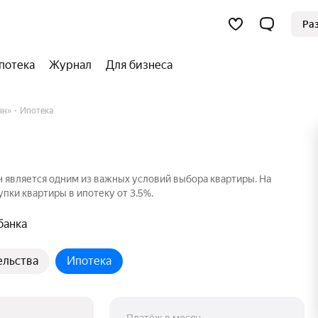
Ра
потека
Журнал
Для бизнеса
ан»
Ипотека
 является одним из важных условий выбора квартиры. На
пки квартиры в ипотеку от 3.5%.
банка
ельства
Ипотека