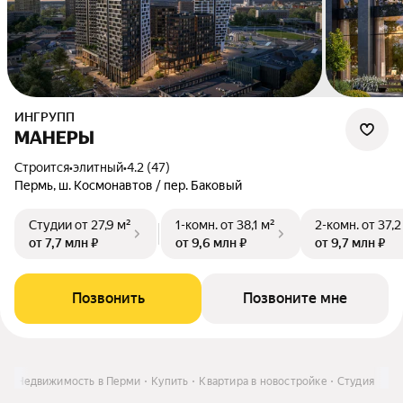
ИНГРУПП
МАНЕРЫ
Строится
•
элитный
•
4.2 (47)
Пермь, ш. Космонавтов / пер. Баковый
Студии
от 27,9 м²
1-комн.
от 38,1 м²
2-комн.
от 37,2
от 7,7 млн ₽
от 9,6 млн ₽
от 9,7 млн ₽
Позвонить
Позвоните мне
Недвижимость в Перми
Купить
Квартира в новостройке
Студия