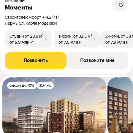
Мегаполис
Моменты
Строится
•
комфорт +
•
4.2 (11)
Пермь, ул. Карла Модераха
Студии
от 28,6 м²
1-комн.
от 32,3 м²
2-комн.
от 38 
от 5,9 млн ₽
от 7,5 млн ₽
от 7,9 млн ₽
Позвонить
Позвоните мне
скидка до 10%
3D-тур