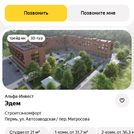
Позвонить
Позвоните мне
трейд-ин
3D-тур
Альфа-Инвест
Эдем
Строится
•
комфорт
Пермь, ул. Автозаводская / пер. Матросова
Студии
от 21 м²
1-комн.
от 31,7 м²
2-комн.
от 36,3 