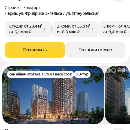
Строится
•
комфорт
Пермь, ул. Фридриха Энгельса / ул. Углеуральская
Студии
от 23,4 м²
2-комн.
от 35,8 м²
3-комн.
от 47,
от 6,1 млн ₽
от 8,3 млн ₽
от 9,4 млн ₽
Позвонить
Позвоните мне
семейная ипотека 3.5% на весь срок
3D-тур