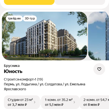
трейд-ин
3D-тур
Брусника
Юность
Строится
•
комфорт
•
1 (19)
Пермь, ул. Лодыгина / ул. Солдатова / ул. Емельяна
Ярославского
Студии
от 23 м²
1-комн.
от 35,2 м²
2-комн.
от 54,7 
от 3,7 млн ₽
от 5,1 млн ₽
от 8 млн ₽