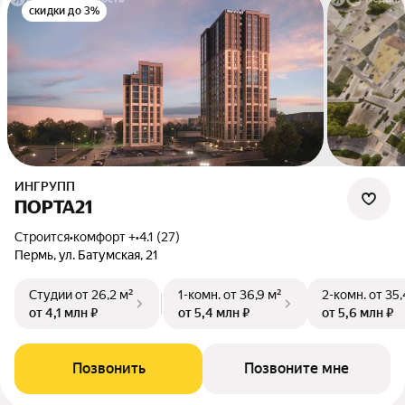
скидки до 3%
ИНГРУПП
ПОРТА21
Строится
•
комфорт +
•
4.1 (27)
Пермь, ул. Батумская, 21
Студии
от 26,2 м²
1-комн.
от 36,9 м²
2-комн.
от 35,
от 4,1 млн ₽
от 5,4 млн ₽
от 5,6 млн ₽
Позвонить
Позвоните мне