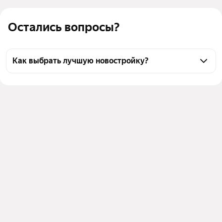
Остались вопросы?
Как выбрать лучшую новостройку?
Воспользуйтесь тепловой картой для оценки 
инфраструктуры и транспортной доступности 
новостроек в выбранном районе на улице Окулова 
в Перми
Для легкого выбора подходящей новостройки в 
верхней части страницы есть самые частые 
комбинации фильтров, например «» или «»
Помимо удобной сортировки по цене вы можете 
отсортировать результаты по стоимости 
квадратного метра или площади
Выберите в фильтре подходящие условия сделки - 
например, в рассрочку