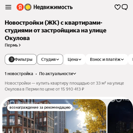
Новостройки (ЖК) с квартирами-
студиями от застройщика на улице
Окулова
Пермь
Фильтры
Студия
Цена
Взнос и платёж
3
1 новостройка
•
по актуальности
Новостройки — купить квартиру площадью от 33 м² на улице
Окулова в Перми по цене от 15 910 413 ₽
вознаграждение за рекомендацию