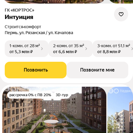
ГК «КОРТРОС»
Интуиция
Строится
•
комфорт
Пермь, ул. Рязанская / ул. Качалова
1-комн.
от 28 м²
2-комн.
от 35 м²
3-комн.
от 51,1 м²
от 5,3 млн ₽
от 6,6 млн ₽
от 8,8 млн ₽
Позвонить
Позвоните мне
рассрочка 0% с ПВ 20%
3D-тур