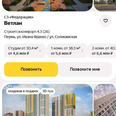
СЗ «Федерация»
Ветлан
Строится
•
комфорт
•
4.3 (26)
Пермь, ул. Ивана Франко / ул. Соликамская
Студии
от 30,4 м²
1-комн.
от 38,3 м²
2-комн.
от 40,
от 4,6 млн ₽
от 5,6 млн ₽
от 6,6 млн ₽
Позвонить
Позвоните мне
кладовая в подарок
3D-тур