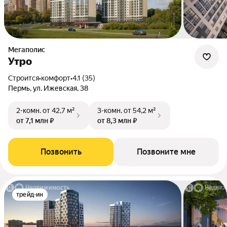
Мегаполис
Утро
Строится
•
комфорт
•
4.1 (35)
Пермь, ул. Ижевская, 38
2-комн.
от 42,7 м²
3-комн.
от 54,2 м²
от 7,1 млн ₽
от 8,3 млн ₽
Позвонить
Позвоните мне
трейд-ин