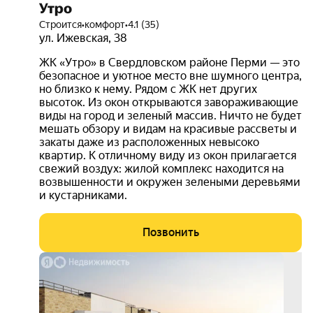
Утро
входят качественный ламинат, светлые обои,
Строится
•
комфорт
•
4.1 (35)
создающие ощущение простора, полный комплект
ул. Ижевская
,
38
сантехники, окрашенные стены в ванных комнатах и
ЖК «Утро» в Свердловском районе Перми — это
на кухнях, а также установленные приборы учёта.
безопасное и уютное место вне шумного центра,
Такой подход значительно экономит время и
но близко к нему. Рядом с ЖК нет других
средства на ремонт, избавляя от хлопот, связанных с
высоток. Из окон открываются завораживающие
поиском материалов и рабочих.
виды на город и зеленый массив. Ничто не будет
мешать обзору и видам на красивые рассветы и
закаты даже из расположенных невысоко
О застройщике
квартир. К отличному виду из окон прилагается
свежий воздух: жилой комплекс находится на
возвышенности и окружен зелеными деревьями
Жилой комплекс «Цветы Прикамья» реализован ГК
и кустарниками.
«КМПроджект» — застройщиком,
зарекомендовавшим себя на строительном рынке
Позвонить
региона. Застройщик воплотил в проекте свое
видение современного жилого пространства, где
выго
каждая деталь работает на комфорт и благополучие
до 9
жителей.
000
руб.