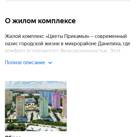
О жилом комплексе
Жилой комплекс «Цветы Прикамья» – современный
оазис городской жизни в микрорайоне Данилиха, где
комфорт встречается с функциональностью. Этот
проект комфорт-класса воплощает в себе всё
Полное описание
необходимое для полноценной жизни современного
горожанина. Комплекс состоит из 9 корпусов высотой
от 15 до 17 этажей, образующих продуманное жилое
пространство с собственной инфраструктурой.
В ЖК «Цветы Прикамья» представлен разнообразный
выбор планировочных решений: от компактных и
эргономичных студий до просторных 3-комнатных
квартир для больших семей. Каждое жилое
пространство спроектировано с учетом современных