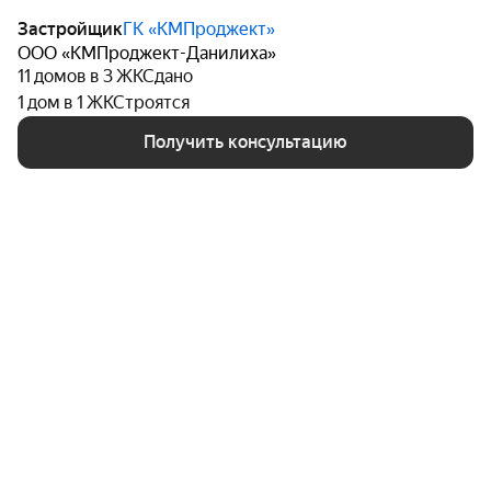
разнообразием:
Застройщик
ГК «КМПроджект»
ООО «КМПроджект-Данилиха»
Гипермаркет «Карусель» для крупных семейных
11 домов в 3 ЖК
Сдано
закупок
1 дом в 1 ЖК
Строятся
Получить консультацию
Супермаркеты «Семья», «Пятерочка», «Монетка»,
«Магнит» для повседневных покупок
Традиционный рынок со свежими продуктами
Торговые центры «Пирамида», «Бизнес Галереи»,
«Март», «Аврора», «Моби Дик», BaZar для шопинга и
развлечений
Для досуга и решения повседневных вопросов рядом
находятся:
«Экстрим Парк» для активного отдыха