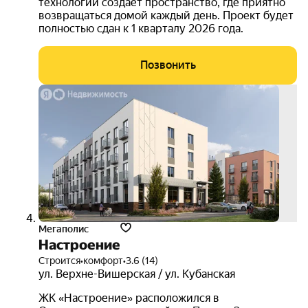
технологий создаёт пространство, где приятно
возвращаться домой каждый день. Проект будет
полностью сдан к 1 кварталу 2026 года.
Позвонить
скид
5%
3D-
тур
Мегаполис
Настроение
Строится
•
комфорт
•
3.6 (14)
ул. Верхне-Вишерская / ул. Кубанская
ЖК «Настроение» расположился в