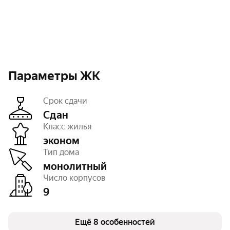
Параметры ЖК
Срок сдачи
Сдан
Класс жилья
эконом
Этажность
от 15 до 17
Тип дома
Отделка
чистовая, под ключ
Высота потолков
3 м
монолитный
Паркинг, машиноместа
есть открытый
Число корпусов
Тип договора
ДКП
9
Очереди
7
Число квартир
144
Охрана на территории
есть
Ещё 8 особенностей