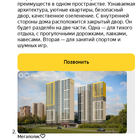
преимуществ в одном пространстве. Узнаваемая
архитектура, уютные квартиры, безопасный
ЖК «Цветы Прикамья» — это 9 односекционных
двор, качественное озеленение. С внутренней
монолитных зданий, радующих глаз яркими
стороны дома расположится закрытый двор. Он
вентилируемыми фасадами разных цветов.
будет разделён на две части. Одна — для тихого
Архитектурное решение комплекса создает
отдыха, с прогулочными дорожками, лавками,
навесами. Вторая — для занятий спортом и
ощущение гармонии и уюта, делая его узнаваемым на
шумных игр.
фоне городской застройки.
Позвонить
Особое внимание уделено доступности и
безопасности: все входы оборудованы пандусами для
клад
маломобильных групп населения, а лифты оснащены
в
звуковыми извещателями. В каждом здании
пода
установлено по 2 просторных лифта
3D-
тур
грузоподъёмностью 1000 кг, что обеспечивает
комфортное перемещение даже в часы пик.
Квартиры в ЖК «Цветы Прикамья» сдаются с
полноценной чистовой отделкой, что позволяет
Мегаполис
новоселам сразу заехать и обустроиться. В отделку