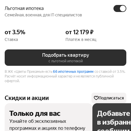
Льготная ипотека
Семейная, военная, для IT-специалистов
от 3.5%
от 12 179 ₽
Ставка
Платёж в месяц
Подобрать квартиру
с льготной ипотекой
В ЖК «Цветы Прикамья» есть
66 ипотечных программ
со ставкой от 3.5%.
Расчёт носит информационный характер и не является публичной
офертой.
Скидки и акции
Подписаться
Только для вас
Добавьте
в избран
Узнайте об эксклюзивных
программах и акциях по телефону