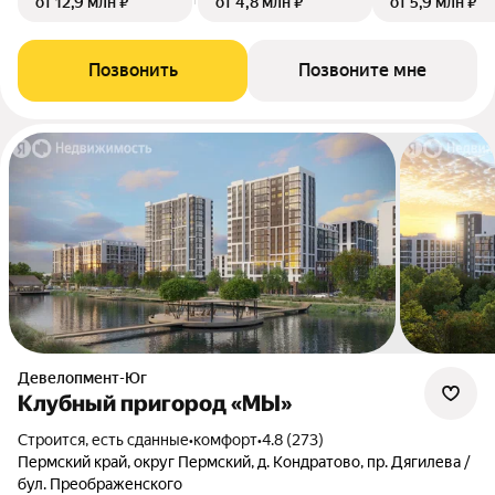
от 12,9 млн ₽
от 4,8 млн ₽
от 5,9 млн ₽
Позвонить
Позвоните мне
Девелопмент-Юг
Клубный пригород «МЫ»
Строится, есть сданные
•
комфорт
•
4.8 (273)
Пермский край, округ Пермский, д. Кондратово, пр. Дягилева /
бул. Преображенского