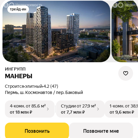
трейд-ин
ИНГРУПП
МАНЕРЫ
Строится
•
элитный
•
4.2 (47)
Пермь, ш. Космонавтов / пер. Баковый
4-комн.
от 85,6 м²
Студии
от 27,9 м²
1-комн.
от 38,
от 18 млн ₽
от 7,7 млн ₽
от 9,6 млн ₽
Позвонить
Позвоните мне