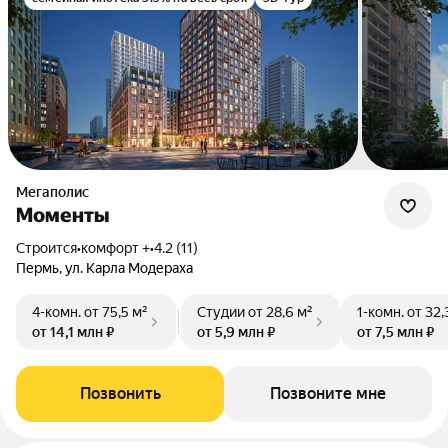
Мегаполис
Моменты
Строится
•
комфорт +
•
4.2 (11)
Пермь, ул. Карла Модераха
4-комн.
от 75,5 м²
Студии
от 28,6 м²
1-комн.
от 32,
от 14,1 млн ₽
от 5,9 млн ₽
от 7,5 млн ₽
Позвонить
Позвоните мне