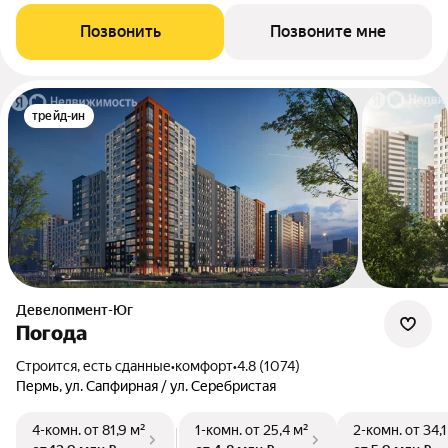
Позвонить
Позвоните мне
трейд-ин
Девелопмент-Юг
Погода
Строится, есть сданные
•
комфорт
•
4.8 (1074)
Пермь, ул. Сапфирная / ул. Серебристая
4-комн.
от 81,9 м²
1-комн.
от 25,4 м²
2-комн.
от 34,1