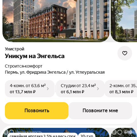
Унистрой
Уникум на Энгельса
Строится
•
комфорт
Пермь, ул. Фридриха Энгельса / ул. Углеуральская
4-комн.
от 63,6 м²
Студии
от 23,4 м²
2-комн.
от 35
от 13,7 млн ₽
от 6,1 млн ₽
от 8,3 млн ₽
Позвонить
Позвоните мне
семейная ипотека 3.5% на весь срок
3D-тур