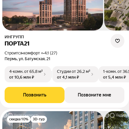
ИНГРУПП
ПОРТА21
Строится
•
комфорт +
•
4.1 (27)
Пермь, ул. Батумская, 21
4-комн.
от 65,8 м²
Студии
от 26,2 м²
1-комн.
от 36,
от 10,6 млн ₽
от 4,1 млн ₽
от 5,4 млн ₽
Позвонить
Позвоните мне
скидка 10%
3D-тур