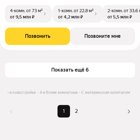
4-комн.
от 73 м²
1-комн.
от 22,8 м²
2-комн.
от 33,6 
от 9,5 млн ₽
от 4,2 млн ₽
от 5,5 млн ₽
Позвонить
Позвоните мне
Показать ещё 6
тира в новостройке
4 и более комнатные
С материнским капиталом
1
2