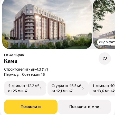
ещё 5 фот
ГК «Альфа»
Кама
Строится
•
элитный
•
4.3 (17)
Пермь, ул. Советская, 16
4-комн.
от 112,2 м²
Студии
от 46,5 м²
1-комн.
от 40
от 25 млн ₽
от 12,1 млн ₽
от 13,6 млн ₽
Позвонить
Позвоните мне