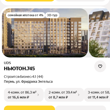
семейная ипотека от 4%
3D-тур
UDS
НЬЮТОН.745
Строится
•
бизнес
•
4.1 (44)
Пермь, ул. Фридриха Энгельса
4-комн.
от 86,3 м²
2-комн.
от 39,4 м²
3-комн.
от 58
от 16,6 млн ₽
от 8,7 млн ₽
от 11,4 млн ₽