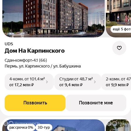
ещё 5 фот
UDS
Дом На Карпинского
Сдан
•
комфорт
•
4.1 (66)
Пермь, ул. Карпинского / ул. Бабушкина
4-комн.
от 101,4 м²
Студии
от 48,7 м²
2-комн.
от 47
от 17,2 млн ₽
от 9,4 млн ₽
от 9,9 млн ₽
Позвонить
Позвоните мне
рассрочка 0%
3D-тур