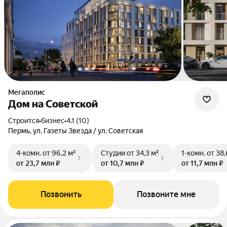
Мегаполис
Дом на Советской
Строится
•
бизнес
•
4.1 (10)
Пермь, ул. Газеты Звезда / ул. Советская
4-комн.
от 96,2 м²
Студии
от 34,3 м²
1-комн.
от 38,
от 23,7 млн ₽
от 10,7 млн ₽
от 11,7 млн ₽
Позвонить
Позвоните мне