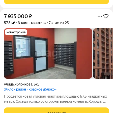
- Материнский
7 935 000
₽
57,5 м²
3-комн. квартира
7 этаж из 25
новостройка
улица Яблочкова
,
5к5
Жилой район «Красное яблоко»
Продается новая угловая квартира площадью 57,5 квадратных
метра. Соседи только со стороны ванной комнаты. Хорошая
планировка: кухня-гостиная, мастер-спальня, детская, два
санузла. гардероб . ЖК Красное Яблоко. 4 км. от