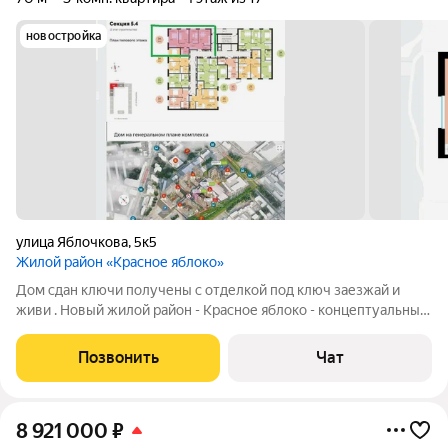
новостройка
улица Яблочкова
,
5к5
Жилой район «Красное яблоко»
Дом сдан ключи получены с отделкой под ключ заезжай и
живи . Новый жилой район - Красное яблоко - концептуальный
проект от группы компаний ПЗСП. Вторая очередь проекта на
ул. Яблочкова, 5. (корп. 5) Почему новый район называется
Позвонить
Чат
Красное яблоко? Это
8 921 000
₽