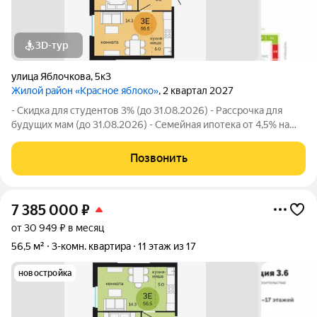
3D-тур
улица Яблочкова
,
5к3
Жилой район «Красное яблоко»
, 2 квартал 2027
- Скидка для студентов 3% (до 31.08.2026) - Рассрочка для
будущих мам (до 31.08.2026) - Семейная ипотека от 4,5% на
весь срок (до 30.09.2026) - Скидка молодой семье до 3% (до
31.08.2026) - Скидка до 3% за каждого ребёнка (до 31.08.2026)
Позвонить
- Материнский
7 385 000
₽
от 30 949 ₽ в месяц
56,5 м²
3-комн. квартира
11 этаж из 17
новостройка