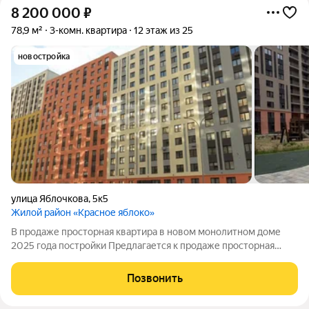
8 200 000
₽
78,9 м²
3-комн. квартира
12 этаж из 25
новостройка
улица Яблочкова
,
5к5
Жилой район «Красное яблоко»
В продаже просторная квартира в новом монолитном доме
2025 года постройки Предлагается к продаже просторная
квартира с удобной современной планировкой в новом
монолитном доме 2025 года постройки. Квартира идеально
Позвонить
подойдет для большой семьи.