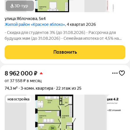
3D-тур
улица Яблочкова
,
5к4
Жилой район «Красное яблоко»
, 4 квартал 2026
- Скидка для студентов 3% (до 31.08.2026) - Рассрочка для
будущих мам (до 31.08.2026) - Семейная ипотека от 4,5% на
весь срок (до 30.09.2026) - Скидка молодой семье до 3% (до
31.08.2026) - Скидка до 3% за каждого ребёнка (до 31.08.2026)
Позвонить
- Материнский
8 962 000
₽
от 37 558 ₽ в месяц
74,3 м²
3-комн. квартира
22 этаж из 25
новостройка