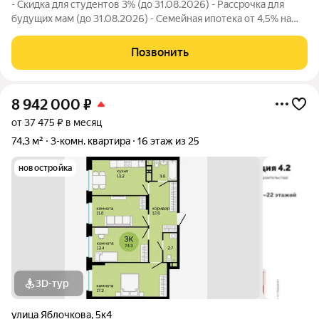
- Скидка для студентов 3% (до 31.08.2026) - Рассрочка для
будущих мам (до 31.08.2026) - Семейная ипотека от 4,5% на
весь срок (до 30.09.2026) - Скидка молодой семье до 3% (до
31.08.2026) - Скидка до 3% за каждого ребёнка (до 31.08.2026)
Позвонить
- Материнский
8 942 000
₽
от 37 475 ₽ в месяц
74,3 м²
3-комн. квартира
16 этаж из 25
новостройка
3D-тур
улица Яблочкова
,
5к4