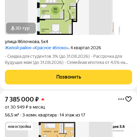
3D-тур
улица Яблочкова
,
5к4
Жилой район «Красное яблоко»
, 4 квартал 2026
- Скидка для студентов 3% (до 31.08.2026) - Рассрочка для
будущих мам (до 31.08.2026) - Семейная ипотека от 4,5% на
весь срок (до 30.09.2026) - Скидка молодой семье до 3% (до
31.08.2026) - Скидка до 3% за каждого ребёнка (до 31.08.2026)
Позвонить
- Материнский
7 385 000
₽
от 30 949 ₽ в месяц
56,5 м²
3-комн. квартира
14 этаж из 17
новостройка