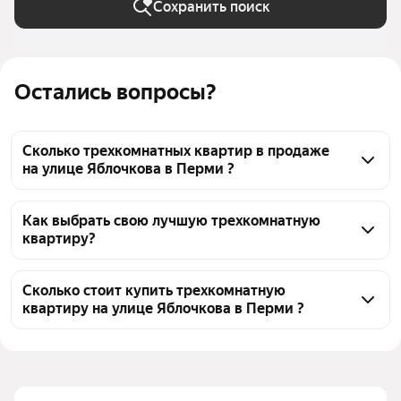
Сохранить поиск
Остались вопросы?
Сколько трехкомнатных квартир в продаже
на улице Яблочкова в Перми ?
На Яндекс Недвижимости в продаже на улице 
Яблочкова в Перми 44 трехкомнатных квартиры, из 
Как выбрать свою лучшую трехкомнатную
квартиру?
них 3 объявления от агентств, 41 объявление от 
застройщиков
Чтобы купить 3-комнатную квартиру на улице 
Яблочкова, воспользуйтесь тепловой картой для 
Сколько стоит купить трехкомнатную
квартиру на улице Яблочкова в Перми ?
оценки инфраструктуры и транспортной 
доступности в выбранном районе на улице 
Цена за 
103 929 — 152 445 ₽
Яблочкова в Перми
квадратный 
Для легкого выбора подходящей квартиры в 
метр