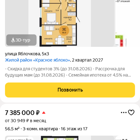
3D-тур
улица Яблочкова
,
5к3
Жилой район «Красное яблоко»
, 2 квартал 2027
- Скидка для студентов 3% (до 31.08.2026) - Рассрочка для
будущих мам (до 31.08.2026) - Семейная ипотека от 4,5% на
весь срок (до 30.09.2026) - Скидка молодой семье до 3% (до
31.08.2026) - Скидка до 3% за каждого ребёнка (до 31.08.2026)
Позвонить
- Материнский
7 385 000
₽
от 30 949 ₽ в месяц
56,5 м²
3-комн. квартира
16 этаж из 17