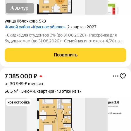
3D-тур
улица Яблочкова
,
5к3
Жилой район «Красное яблоко»
, 2 квартал 2027
- Скидка для студентов 3% (до 31.08.2026) - Рассрочка для
будущих мам (до 31.08.2026) - Семейная ипотека от 4,5% на
весь срок (до 30.09.2026) - Скидка молодой семье до 3% (до
31.08.2026) - Скидка до 3% за каждого ребёнка (до 31.08.2026)
Позвонить
- Материнский
7 385 000
₽
от 30 949 ₽ в месяц
56,5 м²
3-комн. квартира
13 этаж из 17
новостройка