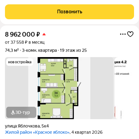
весь срок (до 30.09.2026) - Скидка молодой семье до 3% (до
31.08.2026) - Скидка до 3% за каждого ребёнка (до 31.08.2026)
Позвонить
- Материнский
8 962 000
₽
от 37 558 ₽ в месяц
74,3 м²
3-комн. квартира
19 этаж из 25
новостройка
3D-тур
улица Яблочкова
,
5к4
Жилой район «Красное яблоко»
, 4 квартал 2026