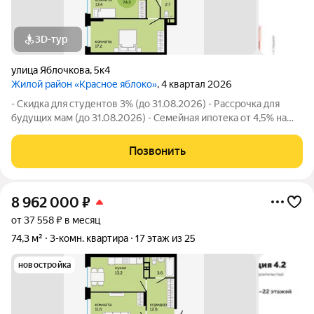
3D-тур
улица Яблочкова
,
5к4
Жилой район «Красное яблоко»
, 4 квартал 2026
- Скидка для студентов 3% (до 31.08.2026) - Рассрочка для
будущих мам (до 31.08.2026) - Семейная ипотека от 4,5% на
весь срок (до 30.09.2026) - Скидка молодой семье до 3% (до
31.08.2026) - Скидка до 3% за каждого ребёнка (до 31.08.2026)
Позвонить
- Материнский
8 962 000
₽
от 37 558 ₽ в месяц
74,3 м²
3-комн. квартира
17 этаж из 25
новостройка