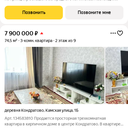
зеленый курорт с собственной благоустроенной набережной
у озера. На территории помимо парков и велодорожек будут
Позвонить
Позвоните мне
объекты социальной
7 900 000
₽
74,5 м²
3-комн. квартира
2 этаж из 9
деревня Кондратово
,
Камская улица
,
1Б
Арт. 134583810 Продается просторная трехкомнатная
квартира в кирпичном доме в центре Кондратово. В квартире: