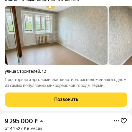
улица Строителей
,
12
Просторная и эргономичная квартира, расположенная в одном
из самых популярных микрорайонов города Перми
«Парковый»! Квартира находится на 3-ем этаже 9-ти этажного
жилого дома. Дом 1985 года постройки. Межэтажные
Позвонить
перекрытия железобетонные. Дверь
9 295 000
₽
от 44 527 ₽ в месяц