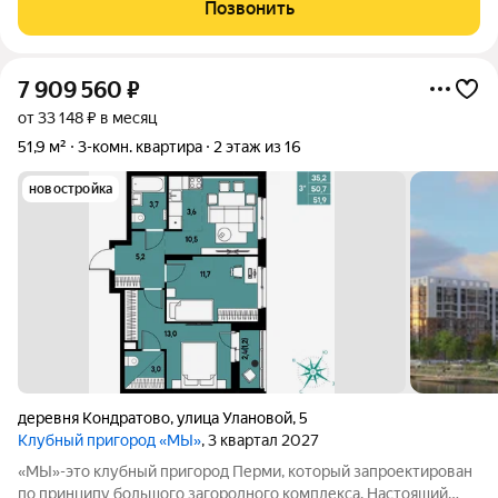
Пpодаeтся 3-х кoмнатная квapтира с современной отделкой в
Позвонить
новом доме в Кондратово от
7 909 560
₽
от 33 148 ₽ в месяц
51,9 м²
3-комн. квартира
2 этаж из 16
новостройка
деревня Кондратово
,
улица Улановой
,
5
Клубный пригород «МЫ»
, 3 квартал 2027
«МЫ»-это клубный пригород Перми, который запроектирован
по принципу большого загородного комплекса. Настоящий