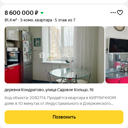
8 600 000
₽
81,4 м²
3-комн. квартира
5 этаж из 7
деревня Кондратово
,
улица Садовое Кольцо
,
16
Код объекта: 2082714. Продаётся квартира в КИРПИЧНОМ
доме в 10 минутах от Индустриального и Дзержинского
районов!!! Выезд на Шоссе Космонавтов, ул.Строителей,
ул.Промышленную и пр.Парковый. Дом находится под
Позвонить
управлением ТСЖ, малоквартирный. Многие