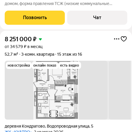
домом, форма правления ТСЖ (низкие коммунальные
платежи), регулярная уборка мест общего пользования.
Чистый отремонтированный подъезд. Ухоженная придомовая
Позвонить
Чат
территория с детской площадкой. Около
8 251 000
₽
от 34 579 ₽ в месяц
52,7 м²
3-комн. квартира
15 этаж из 16
новостройка
онлайн показ
есть видео
деревня Кондратово
,
Водопроводная улица
,
5