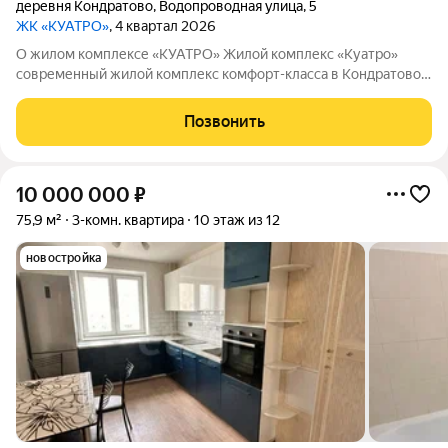
деревня Кондратово
,
Водопроводная улица
,
5
ЖК «КУАТРО»
, 4 квартал 2026
О жилом комплексе «КУАТРО» Жилой комплекс «Куатро»
современный жилой комплекс комфорт-класса в Кондратово,
где городской комфорт сочетается с близостью природы.
Шесть секций объединены общей архитектурой, закрытым
Позвонить
двор-садом на стилобате и
10 000 000
₽
75,9 м²
3-комн. квартира
10 этаж из 12
новостройка