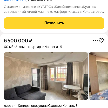
ЖК «КУАТРО»
, 2 квартал 2026
О жилом комплексе «КУАТРО» Жилой комплекс «Куатро»
современный жилой комплекс комфорт-класса в Кондратово,
где городской комфорт сочетается с близостью природы.
Шесть секций объединены общей архитектурой, закрытым
Позвонить
двор-садом на стилобате и
6 500 000
₽
60 м²
3-комн. квартира
4 этаж из 5
деревня Кондратово
,
улица Садовое Кольцо
,
6