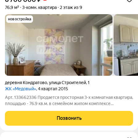
76,9 м²
3-комн. квартира
2 этаж из 9
новостройка
деревня Кондратово
,
улица Строителей
,
1
ЖК «Медовый»
, 4 квартал 2015
Арт. 133662336 Продается просторная 3-х комнатная квартира,
площадью - 76.9 кв.м. в семейном жилом комплексе
«Медовый», в Кондратово. Перспективная, активно
развивающаяся локация: в 5-ти минутах ходьбы находится
Позвонить
новая современная школа "Сфера" на