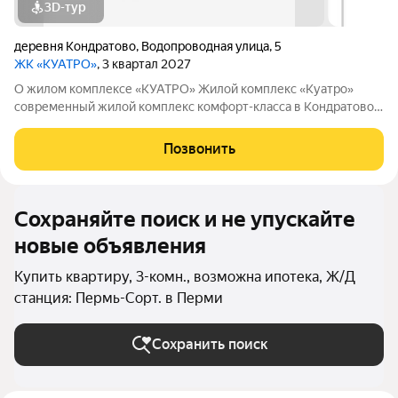
3D-тур
деревня Кондратово
,
Водопроводная улица
,
5
ЖК «КУАТРО»
, 3 квартал 2027
О жилом комплексе «КУАТРО» Жилой комплекс «Куатро»
современный жилой комплекс комфорт-класса в Кондратово,
где городской комфорт сочетается с близостью природы.
Шесть секций объединены общей архитектурой, закрытым
Позвонить
двор-садом на стилобате и
Сохраняйте поиск и не упускайте
новые объявления
Купить квартиру, 3-комн., возможна ипотека, Ж/Д
станция: Пермь-Сорт. в Перми
Сохранить поиск