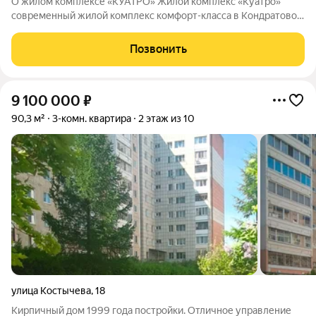
О жилом комплексе «КУАТРО» Жилой комплекс «Куатро»
современный жилой комплекс комфорт-класса в Кондратово,
где городской комфорт сочетается с близостью природы.
Шесть секций объединены общей архитектурой, закрытым
Позвонить
двор-садом на стилобате и
9 100 000
₽
90,3 м²
3-комн. квартира
2 этаж из 10
улица Костычева
,
18
Кирпичный дом 1999 года постройки. Отличное управление