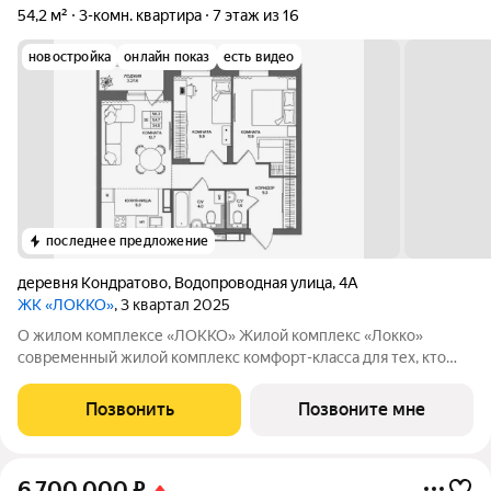
54,2 м²
3-комн. квартира
7 этаж из 16
новостройка
онлайн показ
есть видео
последнее предложение
деревня Кондратово
,
Водопроводная улица
,
4А
ЖК «ЛОККО»
, 3 квартал 2025
О жилом комплексе «ЛОККО» Жилой комплекс «Локко»
современный жилой комплекс комфорт-класса для тех, кто
хочет жить в современном доме рядом с природой, не
отказываясь от преимуществ городской среды. Проект
Позвонить
Позвоните мне
расположен в центре Кондратово одного из
6 700 000
₽