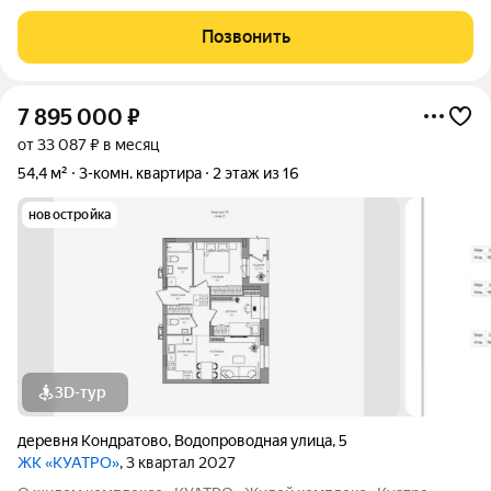
2 изолированные спальные комнаты, большая гостиная и
отдельная кухня, большой балкон. Рядом находятся школа,
Позвонить
детский сад, поликлиника,
7 895 000
₽
от 33 087 ₽ в месяц
54,4 м²
3-комн. квартира
2 этаж из 16
новостройка
3D-тур
деревня Кондратово
,
Водопроводная улица
,
5
ЖК «КУАТРО»
, 3 квартал 2027