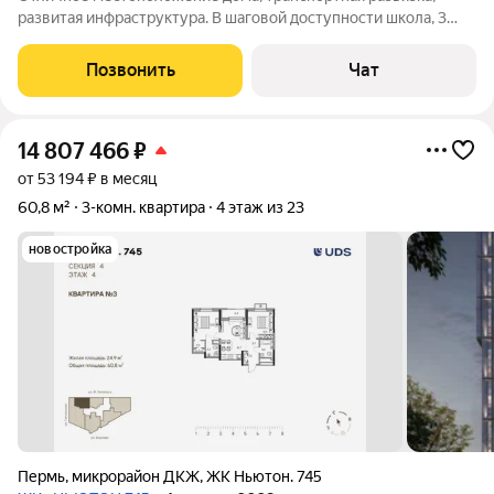
развитая инфраструктура. В шаговой доступности школа, 3
детских сада, ДК "Солдатова, стадион "Звезда", бассейн "БМ"
Просторная квартира, с высокими потолками для большой и
Позвонить
Чат
дружной семьи. Две
14 807 466
₽
от 53 194 ₽ в месяц
60,8 м²
3-комн. квартира
4 этаж из 23
новостройка
Пермь
,
микрорайон ДКЖ
,
ЖК Ньютон. 745