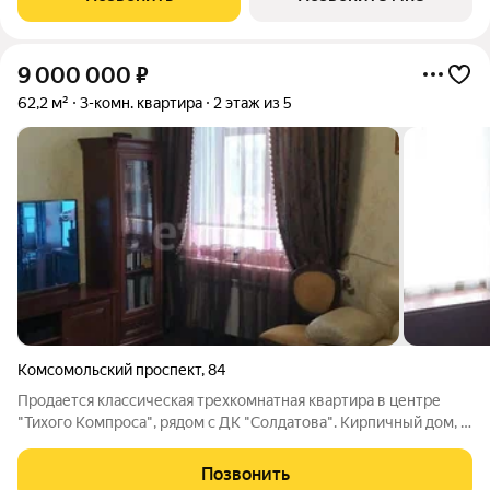
среде. Главные
9 000 000
₽
62,2 м²
3-комн. квартира
2 этаж из 5
Комсомольский проспект
,
84
Продается классическая трехкомнатная квартира в центре
"Тихого Компроса", рядом с ДК "Солдатова". Кирпичный дом, с
высокими потолками 3 м., комфортный второй этаж, тепло и
уют сталинского дома, обновленный, красивый фасaд. В
Позвонить
квартире выполнены