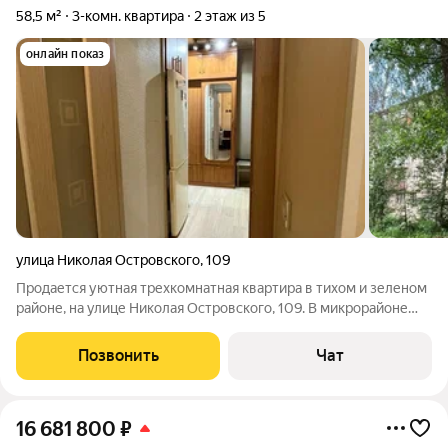
58,5 м²
3-комн. квартира
2 этаж из 5
онлайн показ
улица Николая Островского
,
109
Продается уютная трехкомнатная квартира в тихом и зеленом
районе, на улице Николая Островского, 109. В микрорайоне
отличная инфраструктура, удобная транспортная доступность,
есть магазины, позади дома расположен детский сад, в
Позвонить
Чат
шаговой доступности
16 681 800
₽