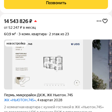
Перми! Все устройство этой квартиры обеспечивает
Позвонить
абсолютный комфорт её владельцам:
14 543 826
₽
от 52 247 ₽ в месяц
60,9 м²
3-комн. квартира
2 этаж из 23
новостройка
Пермь
,
микрорайон ДКЖ
,
ЖК Ньютон. 745
ЖК «НЬЮТОН.745»
, 4 квартал 2028
2-комнатная квартира с кухней-гостиной в ЖК «Ньютон.745»