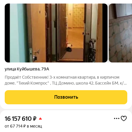
улица Куйбышева
,
79А
Продаёт Собственник! 3-х комнатная квартира, в кирпичом
доме. "Тихий Компрос" , ТЦ Домино, школа 42, Бассейн БМ, к/т
Кристалл - на расстоянии 300 - 400 метров. Комнаты
изолированные. Раздельный с/узел. Трубы поменены. Стоят
Позвонить
счётчики (газ, вода). Окна
16 157 610
₽
от 67 714 ₽ в месяц