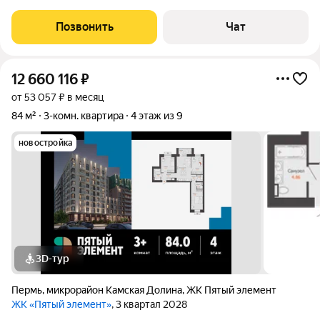
стиль, безопасность и престижное расположение. Из окон
квартиры открываются потрясающие виды на главные
Позвонить
Чат
достопримечательности города:
12 660 116
₽
от 53 057 ₽ в месяц
84 м²
3-комн. квартира
4 этаж из 9
новостройка
3D-тур
Пермь
,
микрорайон Камская Долина
,
ЖК Пятый элемент
ЖК «Пятый элемент»
, 3 квартал 2028