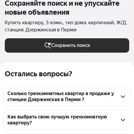
Сохраняйте поиск и не упускайте
новые объявления
Купить квартиру, 3-комн., тип дома: кирпичный, Ж/Д
станция: Дзержинская в Перми
Сохранить поиск
Остались вопросы?
Сколько трехкомнатных квартир в продаже у
станции Дзержинская в Перми ?
На Яндекс Недвижимости в продаже у станции 
Дзержинская в Перми 717 трехкомнатных квартир, 
Как выбрать свою лучшую трехкомнатную
квартиру?
из них 5 объявлений от собственников, 65 
объявлений от агентств, 647 объявлений от 
Чтобы купить 3-комнатную квартиру в кирпичном 