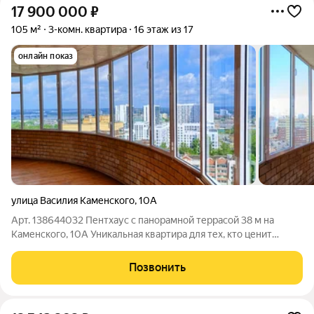
17 900 000
₽
105 м²
3-комн. квартира
16 этаж из 17
онлайн показ
улица Василия Каменского
,
10А
Арт. 138644032 Пентхаус с панорамной террасой 38 м на
Каменского, 10А Уникальная квартира для тех, кто ценит
пространство и масштаб. Единственный объект такого
формата в Перми. Двухуровневая квартира на 16 и 17 этажах
Позвонить
кирпичного дома. Здесь не просто