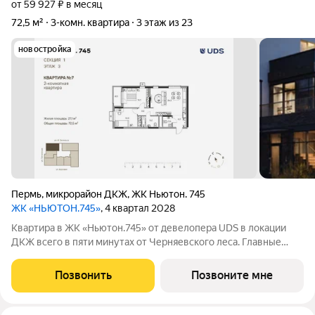
от 59 927 ₽ в месяц
72,5 м²
3-комн. квартира
3 этаж из 23
новостройка
Пермь
,
микрорайон ДКЖ
,
ЖК Ньютон. 745
ЖК «НЬЮТОН.745»
, 4 квартал 2028
Квартира в ЖК «Ньютон.745» от девелопера UDS в локации
ДКЖ всего в пяти минутах от Черняевского леса. Главные
преимущества квартиры: Просторная кухня-гостиная 26,2 м
настоящее сердце квартиры. Здесь легко разместятся
Позвонить
Позвоните мне
полноценная кухня, большая