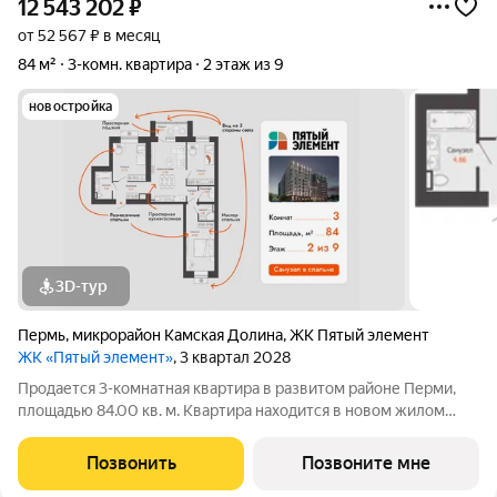
12 543 202
₽
от 52 567 ₽ в месяц
84 м²
3-комн. квартира
2 этаж из 9
новостройка
3D-тур
Пермь
,
микрорайон Камская Долина
,
ЖК Пятый элемент
ЖК «Пятый элемент»
, 3 квартал 2028
Продается 3-комнатная квартира в развитом районе Перми,
площадью 84.00 кв. м. Квартира находится в новом жилом
комплексе «Пятый Элемент» от федерального застройщика
«Железно». Проект «Пятый Элемент» это полноценный город
Позвонить
Позвоните мне
в городе, где в пределах 15