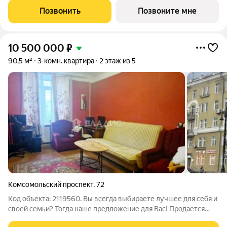
«Железно». Проект «Пятый Элемент» это полноценный город
Позвонить
Позвоните мне
в городе, где в пределах 15
10 500 000
₽
90,5 м²
3-комн. квартира
2 этаж из 5
Комсомольский проспект
,
72
Код объекта: 2119560. Вы всегда выбираете лучшее для себя и
своей семьи? Тогда наше предложение для Вас! Продается
отличная 3-комнатная квартира в историческом центре