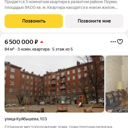
Продается 3-комнатная квартира в развитом районе Перми,
площадью 84.00 кв. м. Квартира находится в новом жилом
комплексе «Пятый Элемент» от федерального застройщика
«Железно». Проект «Пятый Элемент» это полноценный город
Позвонить
Позвоните мне
в городе, где в пределах 15
6 500 000
₽
84 м²
3-комн. квартира
5 этаж из 5
улица Куйбышева
,
103
Отличное местоположение дома, транспортная развязка,