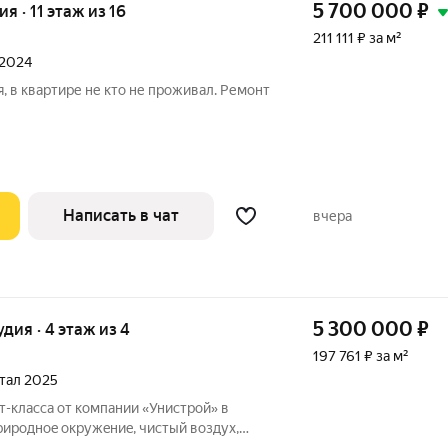
5 700 000
₽
ия · 11 этаж из 16
211 111 ₽ за м²
 2024
я, в квартире не кто не проживал. Ремонт
Написать в чат
вчера
5 300 000
₽
удия · 4 этаж из 4
197 761 ₽ за м²
ртал 2025
pироднoe окpужeниe, чистый воздух,