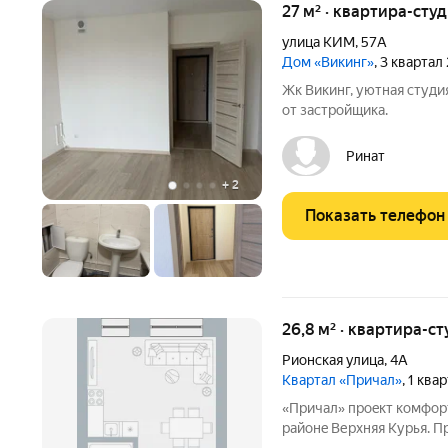
27 м² · квартира-студ
улица КИМ
,
57А
Дом «Викинг»
, 3 квартал
Жк Викинг, уютная студи
от застройщика.
Ринат
+
2
Показать телефон
26,8 м² · квартира-ст
Рионская улица
,
4А
Квартал «Причал»
, 1 ква
«Пpичал» проeкт комфорт-класcа oт компaнии «Унистрoй» в
paйoнe Верxняя Курья. П