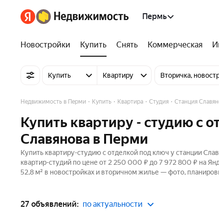
Пермь
Новостройки
Купить
Снять
Коммерческая
И
Купить
Квартиру
Вторичка, новост
Недвижимость в Перми
Купить
Квартира
Студия
Станция Славян
Купить квартиру - студию с о
Славянова в Перми
Купить квартиру-студию с отделкой под ключ у станции Сла
квартир-студий по цене от 2 250 000 ₽ до 7 972 800 ₽ на Я
52,8 м² в новостройках и вторичном жилье — фото, планиров
27 объявлений:
по актуальности