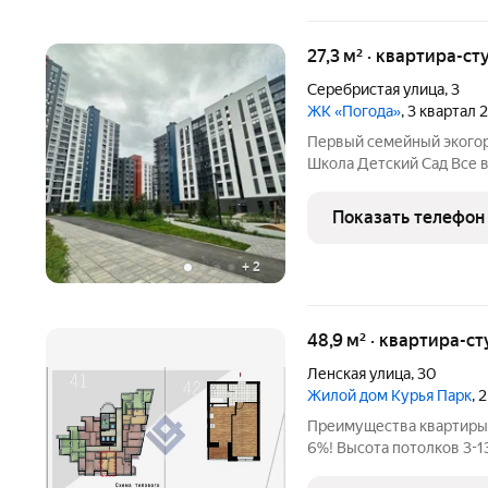
27,3 м² · квартира-ст
Серебристая улица
,
3
ЖК «Погода»
, 3 квартал
Первый семейный экогород 
Школа Детский Сад Все 
В 3.5 раза тише и чище 
занимают зелёные дворы
Показать телефон
кустарников в
+
2
48,9 м² · квартира-ст
Ленская улица
,
30
Жилой дом Курья Парк
, 
Преимущества квартиры 
6%! Высота потолков 3-13 э
Эргономичные и свободн