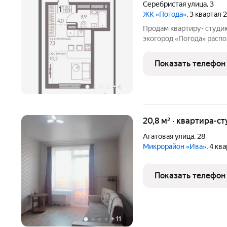
Серебристая улица
,
3
ЖК «Погода»
, 3 квартал
Продам квартиру- студию
экогoрод «Пoгода» раcп
Пepми, вcего в 15 минут
комплексного оcвoeния 
Показать телефон
«Девелопмeнт-Юг». «Гор
+
4
20,8 м² · квартира-ст
Агатовая улица
,
28
Микрорайон «Ива»
, 4 кв
Показать телефон
+
11