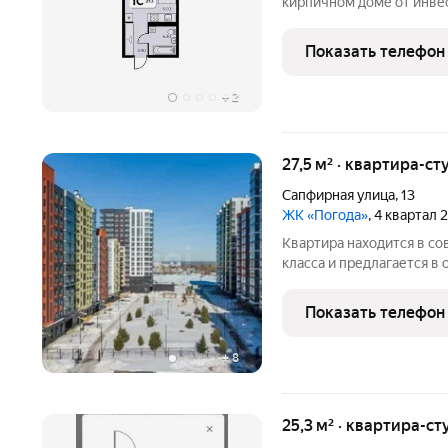
кирпичном доме от инве
надежностью конструкци
этажность всего восемь уровней гарантирует камерность,
Показать телефон
отсутствие суеты и
+
2
27,5 м² · квартира-ст
Сапфирная улица
,
13
ЖК «Погода»
, 4 квартал 
Квартира находится в с
класса и предлагается в отлично
застройщика в ней прожил
сантехника, встроенная 
Показать телефон
заселиться сразу
+
8
25,3 м² · квартира-ст