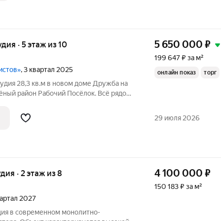
5 650 000
₽
удия · 5 этаж из 10
199 647 ₽ за м²
истов»
, 3 квартал 2025
онлайн показ
торг
удия 28,3 кв.м в новом доме Дружба на
ёный район Рабочий Посёлок. Всё рядом:
пешком Остановки «КИМ» и ДС «Молот» 57 минут пешком Удобно
29 июля 2026
4 100 000
₽
удия · 2 этаж из 8
150 183 ₽ за м²
квартал 2027
дия в современном монолитно-