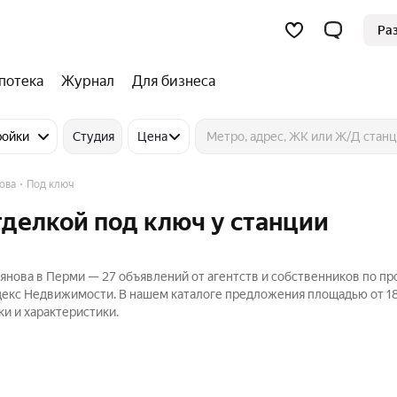
Ра
потека
Журнал
Для бизнеса
ройки
Студия
Цена
ова
Под ключ
тделкой под ключ у станции
вянова в Перми — 27 объявлений от агентств и собственников по п
ндекс Недвижимости. В нашем каталоге предложения площадью от 18
ки и характеристики.