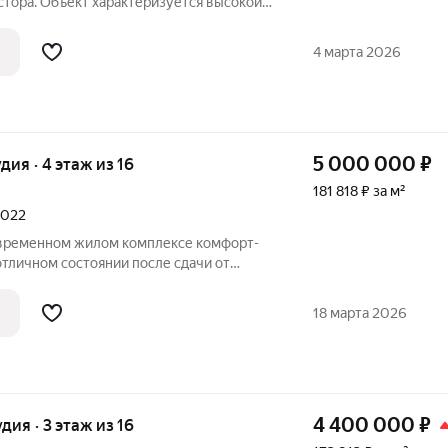
стора. Объект характеризуется высокой
й и качественной инженерией. Низкая
4 марта 2026
5 000 000
₽
удия · 4 этаж из 16
181 818 ₽ за м²
2022
овременном жилом комплексе комфорт-
м состоянии после сдачи от
и всего один год. Вся отделка,
техника и мебель новые, что позволяет
18 марта 2026
4 400 000
₽
удия · 3 этаж из 16