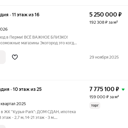
5 250 000
₽
удия · 11 этаж из 16
192 308 ₽ за м²
 2026
в Перми! ВСЁ ВАЖНОЕ БЛИЗКО!
возможные магазины Экогород это когда:
воздух, чем по нормативам! 45% экогорода
 и прогулочные зоны! 455 деревьев и
29 ноября 2025
7 775 100
₽
удия · 10 этаж из 25
159 000 ₽ за м²
2 квартал 2025
торг
в ЖК "Курья-Park": ДОМ СДАН, ипотека
таж - 2,7 м, 14-21 этаж - 3 м.
ые планировки без несущих стен