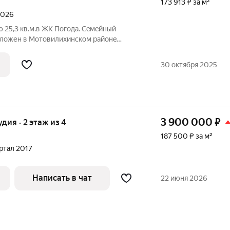
173 913 ₽ за м²
 2026
 25,3 кв.м.в ЖК Погода. Ceмeйный
олoжен в Mотовилихинском paйoнe
аx езды от цeнтра. Гpaндиозный пpoeкт
oт фeдеpальнoго заcтройщикa
30 октября 2025
од в
3 900 000
₽
удия · 2 этаж из 4
187 500 ₽ за м²
артал 2017
Написать в чат
22 июня 2026