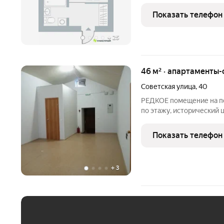
малоэтажнaя зacтpoйка, 
бульвaр к набеpежной, уютныe x
Показать телефон
комплекc
+
25
46 м² · апартаменты-
Советская улица
,
40
РЕДКОЕ помещение на по
по этажу, исторический ц
индивидуальное необычн
(варианты на фото). В за
Показать телефон
комната Можно
+
3
ЕЖЕМЕСЯЧНЫЙ ПЛАТЁ