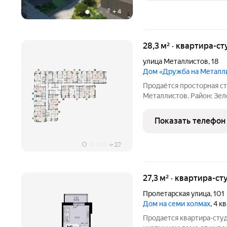
+
4
28,3 м² · квартира-ст
улица Металлистов
,
18
Дом «Дружба на Металл
Продаётся просторная ст
Металлистов. Район: Зел
«Монетка» в доме через дорогу Дворец спорта «Молот» 57 минут
Показать телефон
+
27
27,3 м² · квартира-ст
Пролетарская улица
,
101
Дом на семи холмах
, 4 
Продается квартира-сту