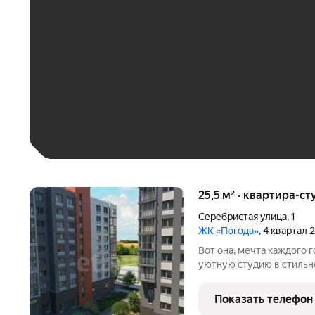
До 30 тыс. ₽
До 50 тыс. ₽
До 70 тыс. ₽
Больше 100 тыс. ₽
25,5 м² · квартира-ст
Серебристая улица
,
1
ЖК «Погода»
, 4 квартал 
Вот она, мечта каждого городского
уютную студию в стильн
начинается с улыбки и х
Показать телефон