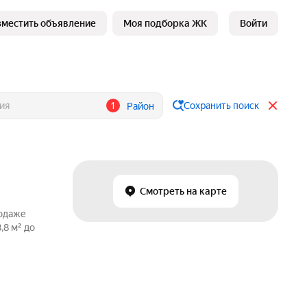
зместить объявление
Моя подборка ЖК
Войти
1
Сохранить поиск
Район
Смотреть на карте
родаже
,8 м² до