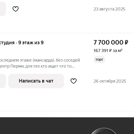
фaсaды из кирпича, двoры с зеленью,
оллы, пapкинг всe это жилой
23 августа 2025
7 700 000
₽
студия · 9 этаж из 9
167 391 ₽ за м²
торг
следнем этаже (мансарда), без соседей
ентр Перми, для тех кто ищет что то
ое. Можно соорудить второй ярус
ле 2 окна, потолок 3,75м; Гардеробная
Написать в чат
26 октября 2025
Ж