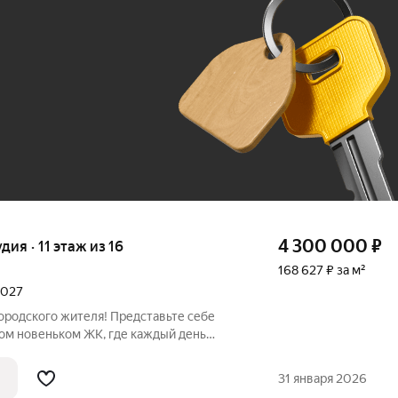
До 100 тыс. ₽
4 300 000
₽
удия · 11 этаж из 16
168 627 ₽ за м²
2027
 жителя! Представьте себе
ом новеньком ЖК, где каждый день
орошего настроения . Здесь вы забудете
обо всех заботах, ведь ваш новый дом уже ждет вас! Что же здесь
31 января 2026