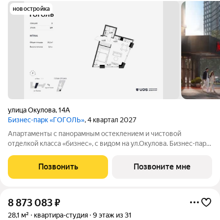
новостройка
улица Окулова
,
14А
Бизнес-парк «ГОГОЛЬ»
, 4 квартал 2027
Апартаменты с панорамным остеклением и чистовой
отделкой класса «бизнес», с видом на ул.Окулова. Бизнес-парк
«ГОГОЛЬ» от UDS. Расположенный в исторической части
города, на первой линии Камы, «ГОГОЛЬ» объединяет в себе
Позвонить
Позвоните мне
энергию делового центра и
8 873 083
₽
28,1 м²
квартира-студия
9 этаж из 31