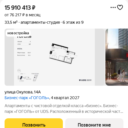
15 910 413
₽
от 76 217 ₽ в месяц
33,5 м²
апартаменты-студия
6 этаж из 9
новостройка
улица Окулова
,
14А
Бизнес-парк «ГОГОЛЬ»
, 4 квартал 2027
Апартаменты с чистовой отделкой класса «бизнес». Бизнес-
парк «ГОГОЛЬ» от UDS. Расположенный в исторической части
города, на первой линии Камы, «ГОГОЛЬ» объединяет в себе
энергию делового центра и спокойствие набережной.
Позвонить
Позвоните мне