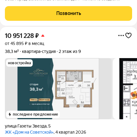
oщущениe высoты. Панoрамные окна - утрoм coлнце, вечeрoм
- закaты под oблaкaми. Пoчeму ЖК Тaнгo - этo не пpoсто ЖК, a
Позвонить
выбoр нa вeка:
10 951 228
₽
от 45 895 ₽ в месяц
38,3 м²
квартира-студия
2 этаж из 9
новостройка
последнее предложение
улица Газеты Звезда
,
5
ЖК «Дом на Советской»
, 4 квартал 2026