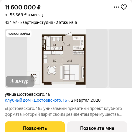
11 600 000
₽
от 55 569 ₽ в месяц
43,1 м²
квартира-студия
2 этаж из 6
новостройка
3D-тур
улица Достоевского
,
16
Клубный дом «Достоевского, 16»
, 2 квартал 2028
«Достоевского, 16» уникальный приватный проект клубного
формата, который дарит своим резидентам преимущества
центральной локации в зеленом районе. Быть в гуще событий,
сохраняя приватность. Находиться среди людей и
Позвонить
Позвоните мне