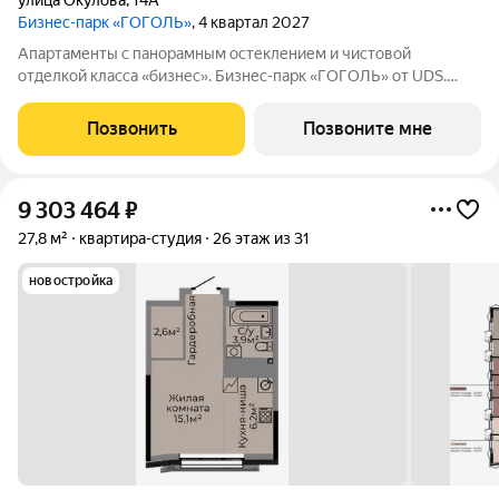
улица Окулова
,
14А
Бизнес-парк «ГОГОЛЬ»
, 4 квартал 2027
Апартаменты с панорамным остеклением и чистовой
отделкой класса «бизнес». Бизнес-парк «ГОГОЛЬ» от UDS.
Расположенный в исторической части города, на первой
линии Камы, «ГОГОЛЬ» объединяет в себе энергию делового
Позвонить
Позвоните мне
центра и спокойствие набережной.
9 303 464
₽
27,8 м²
квартира-студия
26 этаж из 31
новостройка