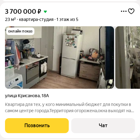
3 700 000
₽
23 м²
квартира-студия
1 этаж из 5
онлайн показ
улица Крисанова
,
18А
Квартира для тех, у кого минимальный бюджет для покупки в
самом центре города.Территория огорожена,окна выходят на
ул.Пермская.Очень проходимое место если использовать
квартиру под коммерцию . Имеется обременение
Позвонить
Чат
(ипотека).Один собственник.Рассмотрим