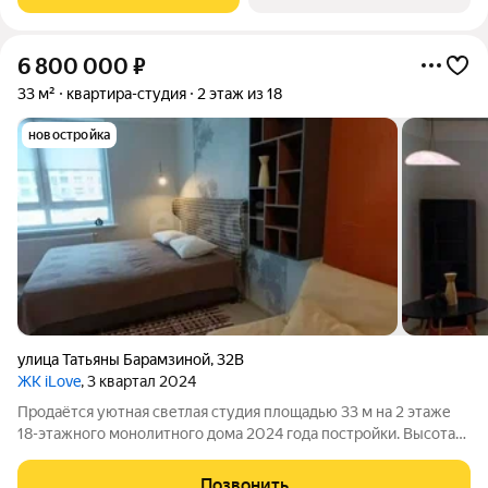
одновременно в уединенном месте,
6 800 000
₽
33 м²
квартира-студия
2 этаж из 18
новостройка
улица Татьяны Барамзиной
,
32В
ЖК iLove
, 3 квартал 2024
Продаётся уютная светлая студия площадью 33 м на 2 этаже
18-этажного монолитного дома 2024 года постройки. Высота
потолков 2,5 м. Квартира не угловая, никто не проживал. В
доме 3 лифта, бесконтактный доступ, подземный паркинг, двор
Позвонить