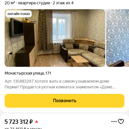
20 м²
квартира-студия
2 этаж из 4
онлайн показ
Монастырская улица
,
171
Арт. 135883297 Хотите жить в самом узнаваемом доме
Перми? Продается уютная комната в знаменитом «Доме
Грузчика», где снимали легендарный сериал «Реальные
пацаны»! Почему стоит выбрать именно эту комнату:
Позвонить
Легендарная локация: Центр Перми, историческое
5 723 312
₽