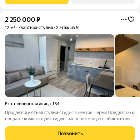
Апартаменты полностью готовы к
2 250 000
₽
12 м²
квартира-студия
2 этаж из 9
Екатерининская улица
,
134
Продаётся уютная студия-студия в центре Перми Предлагаю к
продаже компактную студию, расположенную в общежитии
блочного типа. Ключевое преимущество для сделки не
требуется получение согласий от соседей, что значительно
Позвонить
упрощает и ускоряет процесс