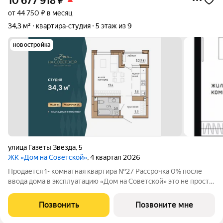
10 677 918
₽
от 44 750 ₽ в месяц
34,3 м²
квартира-студия
5 этаж из 9
новостройка
улица Газеты Звезда
,
5
ЖК «Дом на Советской»
, 4 квартал 2026
Продается 1- комнатная квартира №27 Рассрочка 0% после
ввода дома в эксплуатацию «Дом на Советской» это не просто
дом, это произведение искусства, воплощенное в реальность.
Сдача дома в этом году! Дом находится в самом центре
Позвонить
Позвоните мне
городской жизни! Рядом