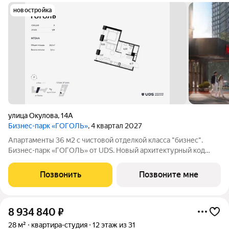
новостройка
улица Окулова
,
14А
Бизнес-парк «ГОГОЛЬ»
, 4 квартал 2027
Апартаменты 36 м2 с чистовой отделкой класса "бизнес".
Бизнес-парк «ГОГОЛЬ» от UDS. Новый архитектурный код
Перми. Расположенный в исторической части города, на
первой линии Камы, «ГОГОЛЬ» объединяет в себе энергию
Позвонить
Позвоните мне
делового центра и спокойствие
8 934 840
₽
28 м²
квартира-студия
12 этаж из 31