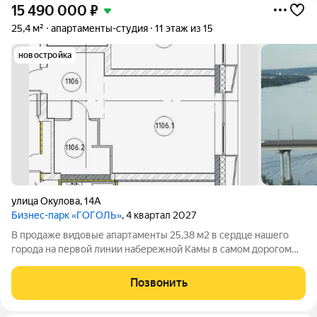
15 490 000
₽
25,4 м²
апартаменты-студия
11 этаж из 15
новостройка
улица Окулова
,
14А
Бизнес-парк «ГОГОЛЬ»
, 4 квартал 2027
В продаже видовые aпаpтаменты 25,38 м2 в сердце нашего
города на первой линии набережной Камы в самом дорогом
доме Перми. Это не просто метры- это пространство с
характером, которое работает на Ваш статус. Апартаменты
Позвонить
бизнес- класса расположены на 11