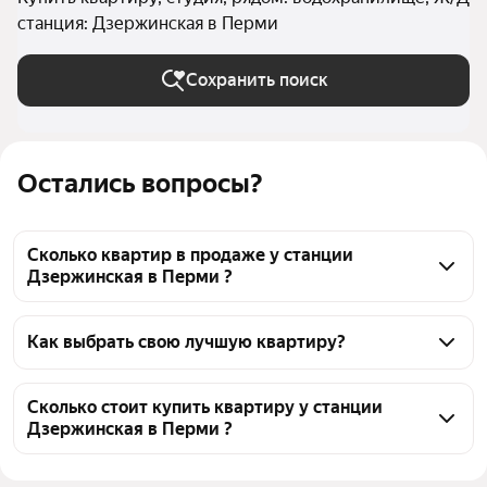
станция: Дзержинская в Перми
Сохранить поиск
Остались вопросы?
Сколько квартир в продаже у станции
Дзержинская в Перми ?
На Яндекс Недвижимости в продаже у станции 
Дзержинская в Перми 71 квартира, из них 2 
Как выбрать свою лучшую квартиру?
объявления от собственников, 7 объявлений от 
Чтобы купить квартиру - студию рядом с 
агентств, 62 объявления от застройщиков
водохранилищем у станции Дзержинская, 
Сколько стоит купить квартиру у станции
Дзержинская в Перми ?
воспользуйтесь тепловой картой для оценки 
инфраструктуры и транспортной доступности в 
Цена за квадратный метр
97 500 — 610 323 ₽
выбранном районе у станции Дзержинская в 