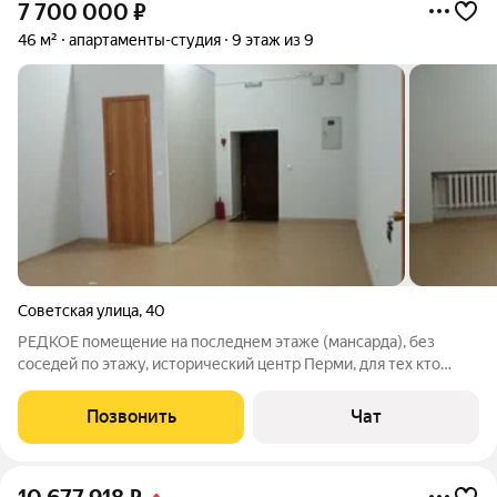
7 700 000
₽
46 м²
апартаменты-студия
9 этаж из 9
Советская улица
,
40
РЕДКОЕ помещение на последнем этаже (мансарда), без
соседей по этажу, исторический центр Перми, для тех кто
ищет что то индивидуальное необычное. Можно соорудить
второй ярус (варианты на фото). В зале 2 окна, потолок 3,75м;
Позвонить
Чат
Гардеробная комната Можно