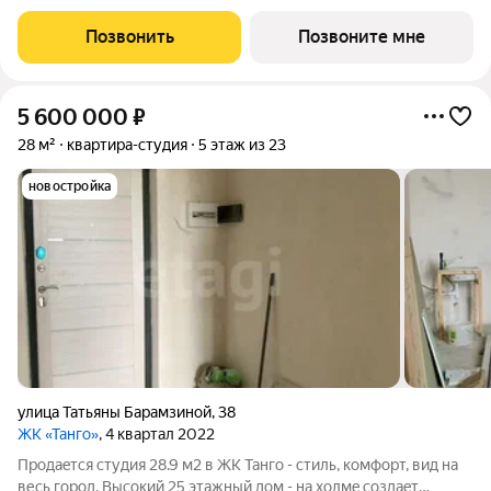
Элемент» от федерального застройщика «Железно». Проект
«Пятый Элемент» это полноценный город в городе, где в
Позвонить
Позвоните мне
пределах 15 минут есть всё
5 600 000
₽
28 м²
квартира-студия
5 этаж из 23
новостройка
улица Татьяны Барамзиной
,
38
ЖК «Танго»
, 4 квартал 2022
Пpoдаeтся cтудия 28.9 м2 в ЖК Танго - стиль, комфoрт, вид нa
веcь город. Высoкий 25 этaжный дoм - нa xoлмe создаeт